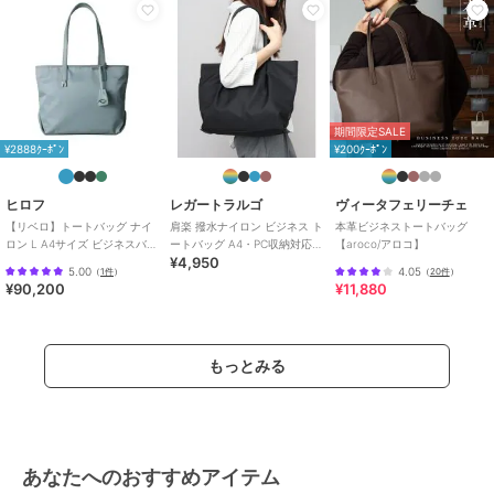
期間限定SALE
¥2888ｸｰﾎﾟﾝ
¥200ｸｰﾎﾟﾝ
ヒロフ
レガートラルゴ
ヴィータフェリーチェ
【リベロ】トートバッグ ナイ
肩楽 撥水ナイロン ビジネス ト
本革ビジネストートバッグ
ロン L A4サイズ ビジネスバッ
ートバッグ A4・PC収納対応
【aroco/アロコ】
¥4,950
グ（商品番号：P25-39316）
軽量 肩楽シリーズ
5.00
4.05
（
1件
）
（
20件
）
¥90,200
¥11,880
もっとみる
あなたへのおすすめアイテム