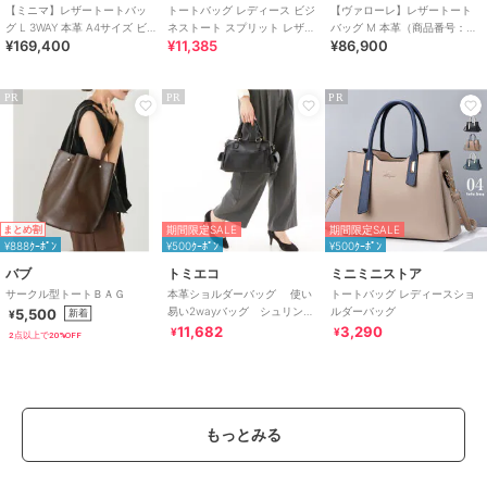
【ミニマ】レザートートバッ
トートバッグ レディース ビジ
【ヴァローレ】レザートート
グ L 3WAY 本革 A4サイズ ビ
ネストート スプリット レザー
バッグ M 本革（商品番号：
¥169,400
¥11,385
¥86,900
ジネスバッグ（商品番号：
牛床革
P25-35313）
P25-33003）
PR
PR
PR
期間限定SALE
期間限定SALE
まとめ割
¥888ｸｰﾎﾟﾝ
¥500ｸｰﾎﾟﾝ
¥500ｸｰﾎﾟﾝ
バブ
トミエコ
ミニミニストア
サークル型トートＢＡＧ
本革ショルダーバッグ 使い
トートバッグ レディースショ
易い2wayバッグ シュリンク
ルダーバッグ
5,500
新着
¥
レザー
11,682
3,290
¥
¥
2点以上で20%OFF
もっとみる