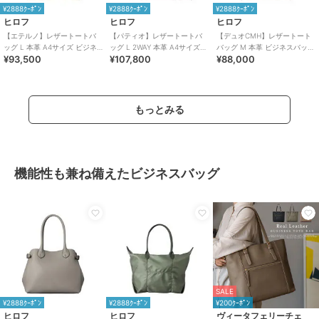
¥2888ｸｰﾎﾟﾝ
¥2888ｸｰﾎﾟﾝ
¥2888ｸｰﾎﾟﾝ
ヒロフ
ヒロフ
ヒロフ
【エテルノ】レザートートバ
【パティオ】レザートートバ
【デュオCMH】レザートート
ッグ L 本革 A4サイズ ビジネ
ッグ L 2WAY 本革 A4サイズ
バッグ M 本革 ビジネスバッグ
¥93,500
¥107,800
¥88,000
スバッグ（商品番号：P25-
ビジネスバッグ（商品番号：
（商品番号：P25-35435）
20421）
P25-20223）
もっとみる
機能性も兼ね備えたビジネスバッグ
SALE
¥2888ｸｰﾎﾟﾝ
¥2888ｸｰﾎﾟﾝ
¥200ｸｰﾎﾟﾝ
ヒロフ
ヒロフ
ヴィータフェリーチェ