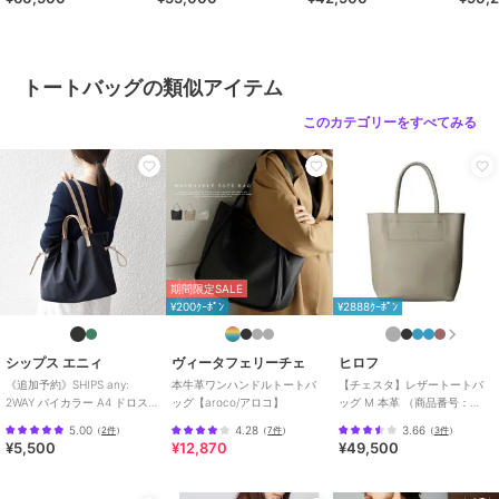
ショップ
ヒロフ
号：P25－30500）
30009）
39316
商品カテゴリ
バッグ
／
トートバッグ
性別タイプ
レディース
トートバッグの類似アイテム
バッグ
／
トートバッグ
このカテゴリーをすべてみる
カラー
シルバー（００６）、ブラック
（０１９）
サイズ
０３（Ａ４）
素材
牛革（型押し）
商品のお取り扱い方法
特徴
バッグ
期間限定SALE
本革
/
無地
/
ロゴ
/
ビジネス
/
¥200ｸｰﾎﾟﾝ
¥2888ｸｰﾎﾟﾝ
カジュアル
/
Ａ４収納可
/
旅
行・出張対応
シップス エニィ
ヴィータフェリーチェ
ヒロフ
《追加予約》SHIPS any:
本牛革ワンハンドルトートバ
【チェスタ】レザートートバ
トートバッグ
2WAY バイカラー A4 ドロスト
ッグ【aroco/アロコ】
ッグ M 本革 （商品番号：
本革
/
無地
/
ロゴ
/
ビジネス
/
トート バッグ
P25-30008）
5.00
4.28
3.66
（
2件
）
（
7件
）
（
3件
）
カジュアル
/
Ａ４収納可
/
旅
¥5,500
¥12,870
¥49,500
行・出張対応
原産国
日本製