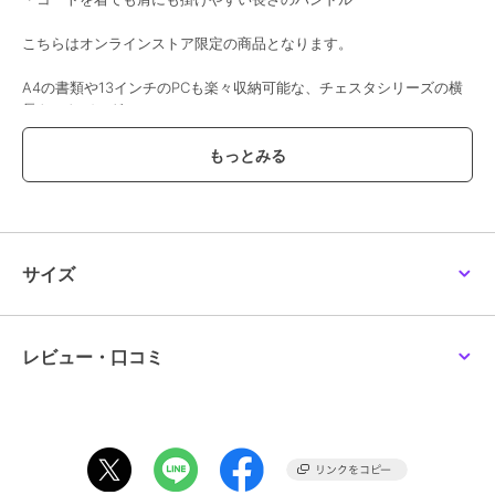
こちらはオンラインストア限定の商品となります。
A4の書類や13インチのPCも楽々収納可能な、チェスタシリーズの横
長トートバッグ。
マチもしっかりあるため荷物がたっぷり入ります。
シンプルなボディに映える編みこまれたハンドルがデザインのアクセ
ントになっています。
裏地がなく一枚革で作られているためとても軽量。
ハンドルや内ポケットの取り付け方は、革ならではの工夫がされてい
ます。
サイズ
●ポケット数：内側×1
●マグネット開閉
レビュー・口コミ
●裏地無し
【おすすめのご使用シーン】
トラベル、習い事、マザーズバッグ、ジム、様々なシーンで大活躍。
荷物が少ないときでも、ゆとりを持ってお持ちいただくのもおすすめ