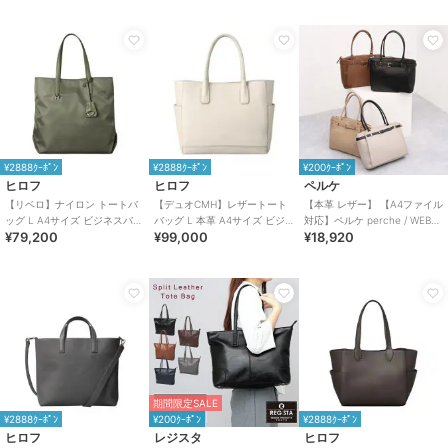
¥2888ｸｰﾎﾟﾝ
¥2888ｸｰﾎﾟﾝ
¥200ｸｰﾎﾟﾝ
ヒロフ
ヒロフ
ペルケ
【リベロ】ナイロン トートバ
【デュオCMH】レザートート
【本革 レザー】 【A4ファイル
ッグ L A4サイズ ビジネスバッ
バッグ L 本革 A4サイズ ビジ
対応】ペルケ perche / WEB限
¥79,200
¥99,000
¥18,920
グ（商品番号：P25-39314）
ネスバッグ（商品番号：P25-
定牛革ソフトA4ベルトトート
35537）
期間限定SALE
¥2888ｸｰﾎﾟﾝ
¥200ｸｰﾎﾟﾝ
¥2888ｸｰﾎﾟﾝ
ヒロフ
レジスタ
ヒロフ