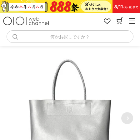
コ
ン
テ
ン
ツ
へ
何かお探しですか？
ス
キ
ッ
プ