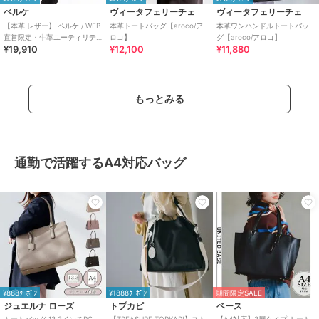
ペルケ
ヴィータフェリーチェ
ヴィータフェリーチェ
【本革 レザー】 ペルケ / WEB
本革トートバッグ【aroco/ア
本革ワンハンドルトートバッ
直営限定・牛革ユーティリテ
ロコ】
グ【aroco/アロコ】
¥19,910
¥12,100
¥11,880
ィA4・2wayトートバッグ
もっとみる
通勤で活躍するA4対応バッグ
¥888ｸｰﾎﾟﾝ
¥1888ｸｰﾎﾟﾝ
期間限定SALE
ジュエルナ ローズ
トプカピ
ベース