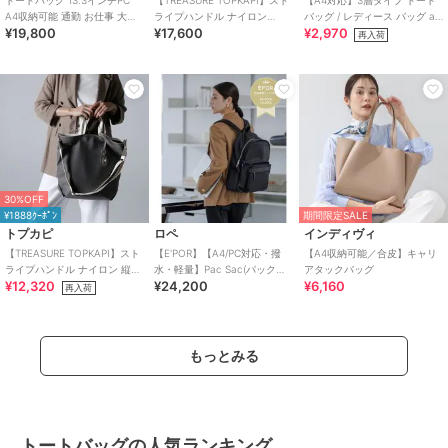
トートバッグ 13.3インチPC
【TREASURE TOPKAPI】スト
【A4対応】3層タイプ トート
A4収納可能 通勤 お仕事 大人
ライプハンドル ナイロン
バッグ / レディース バッグ a4
¥19,800
¥17,600
¥2,970
可愛い OLバッグエト 横
2way トートバッグ A4対応
通勤 自立
再入荷
30%OFF
¥1888ｸｰﾎﾟﾝ
期間限定SALE
トプカピ
ロペ
インディヴィ
【TREASURE TOPKAPI】スト
【E'POR】【A4/PC対応・撥
【A4収納可能／合皮】キャリ
ライプハンドル ナイロン 縦型
水・軽量】Pac Sac(パックサ
アタックバッグ
¥12,320
¥24,200
¥6,160
2way トートバッグ A4
ック)/累計15，000点販売・
再入荷
もっとみる
トートバッグの人気ランキング