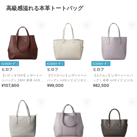
高級感溢れる本革トートバッグ
¥2888ｸｰﾎﾟﾝ
¥2888ｸｰﾎﾟﾝ
¥2888ｸｰﾎﾟﾝ
ヒロフ
ヒロフ
ヒロフ
【パティオCMH】レザートー
【ヴァローレ】レザートート
【エテルノ】レザートートバ
トバッグ L 2WAY 本革 A4サイ
バッグ L A4サイズ ビジネスバ
ッグ L 本革 A4サイズ ビジネ
¥107,800
¥99,000
¥82,500
ズ ビジネスバッグ（商品番
ッグ本革（商品番号：P25-
スバッグ（商品番号：P25-
号：P25-35513）
35314）
20420）