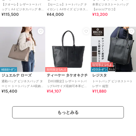
【クオーレ】レザートートバ
【セーニョ】トートバッグ ナ
本革ビジネストートバッグ
ッグ L A4 ビジネスバッグ 本
イロン L A4サイズ ビジネスバ
【aroco/アロコ】
¥115,500
¥44,000
¥13,200
革（商品番号：P25－35642）
ッグ（商品番号：P25－
39642）
期間限定SALE
¥888ｸｰﾎﾟﾝ
期間限定SALE
¥200ｸｰﾎﾟﾝ
ジュエルナ ローズ
ティーケー タケオキクチ
レジスタ
通勤バッグ ビジネスバッグ タ
【WEB限定】レザートートバ
トートバッグ ビジネストート
ーミー トートバッグ A4収納可
ッグA4サイズ収納可本革ビジ
レザー 縦型
¥15,400
¥14,107
¥11,880
能 お仕事
ネス対応可
もっとみる