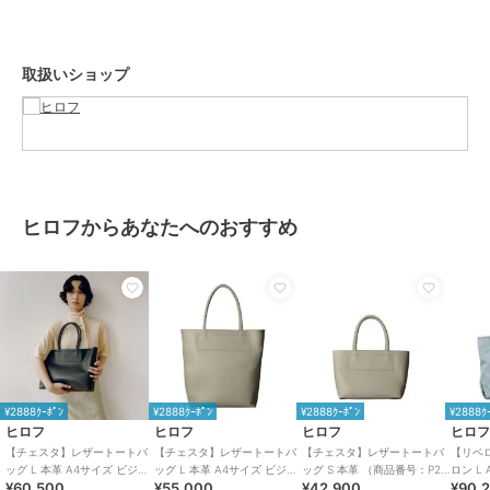
です。
【素材】
取扱いショップ
牛革、クロームなめし、シュリンク型押し。
一枚でも伸びにくく、リッチな厚みが特徴の牛革を採用しています。
【シリーズについて】
裏地をつけず一枚革で仕上げられた軽量なシリーズ、「チェスタ」。
シンプルなボディに映える革を編み込んで作られた細身のハンドル
は、デザインのアクセントになっています。
ヒロフからあなたへのおすすめ
※商品ご購入時にお渡しするお買上げ証明書にお取り扱い上のご注意
とお手入れについての表示がございますのでよくお読みください。
※照明の関係により、実際よりも色味が違って見える場合がありま
す。また、パソコン・スマートフォンなどの環境により、若干製品と
画像のカラーが異なる場合もございます。
重量:約875g(サンプルサイズ)
¥2888ｸｰﾎﾟﾝ
¥2888ｸｰﾎﾟﾝ
¥2888ｸｰﾎﾟﾝ
¥2888ｸ
ヒロフ
ヒロフ
ヒロフ
ヒロ
【チェスタ】レザートートバ
【チェスタ】レザートートバ
【チェスタ】レザートートバ
【リベ
ブランド
ヒロフ
ッグ L 本革 A4サイズ ビジネ
ッグ L 本革 A4サイズ ビジネ
ッグ S 本革 （商品番号：P25
ロン L
¥60,500
¥55,000
¥42,900
¥90,
スバッグ ※WEB限定（商品番
スバッグ（商品番号：P25-
－30530）
ッグ（商