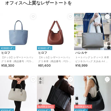
オフィスへ上質なレザートートを
¥2888ｸｰﾎﾟﾝ
¥2888ｸｰﾎﾟﾝ
ヒロフ
ヒロフ
ハレルヤ
【チッタ】レザートートバッ
【キッカ】レザートートバッ
トートバッグ レディース 本革
グ S 本革（商品番号：P25‐
グ S 本革（商品番号：P25-
ビジネスバッグ 大きめ A4 大
¥58,300
¥81,400
¥16,999
35550）
35662）
容量 軽量 おしゃれ
期間限定SALE
期間限定SALE
¥200ｸｰﾎﾟﾝ
¥200ｸｰﾎﾟﾝ
¥200ｸｰﾎﾟﾝ