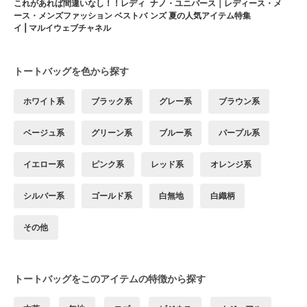
これがあれば間違いなし！！レディ
ナノ・ユニバース｜レディース・メ
ース・メンズファッション ベストバ
ンズ 夏の人気アイテム特集
イ | マルイウェブチャネル
トートバッグを色から探す
ホワイト系
ブラック系
グレー系
ブラウン系
ベージュ系
グリーン系
ブルー系
パープル系
イエロー系
ピンク系
レッド系
オレンジ系
シルバー系
ゴールド系
白無地
白織柄
その他
トートバッグをこのアイテムの特徴から探す