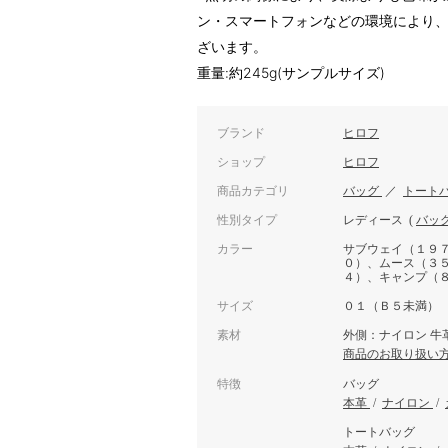
ン・スマートフォンなどの環境により
ざいます。
重量:約245g(サンプルサイズ)
ブランド
ヒロフ
ショップ
ヒロフ
商品カテゴリ
バッグ
／
トート
性別タイプ
レディース
(
バッ
カラー
サブウェイ（１９
０）、ムース（３
４）、キャンプ（
サイズ
０１（Ｂ５未満）
素材
外側：ナイロン 牛
商品のお取り扱い
特徴
バッグ
本革
/
ナイロン
/
トートバッグ