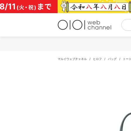
コ
ン
テ
ン
ツ
へ
ス
キ
ッ
プ
マルイウェブチャネル
/
ヒロフ
/
バッグ
/
トー