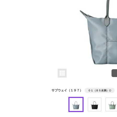
サブウェイ（１９７）
０１（Ｂ５未満）
○