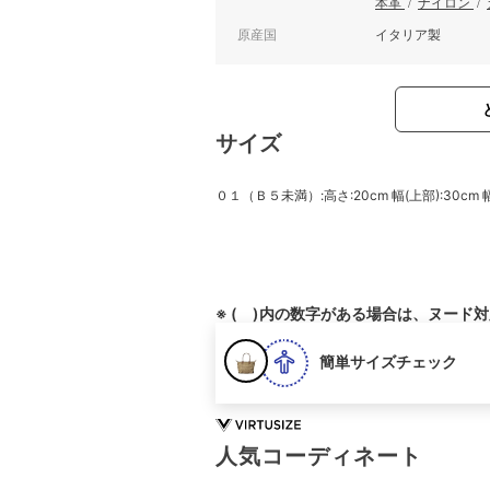
本革
/
ナイロン
/
原産国
イタリア製
サイズ
０１（Ｂ５未満）:高さ:20cm 幅(上部):30cm 幅(
※ ( )内の数字がある場合は、ヌード
簡単サイズチェック
人気コーディネート