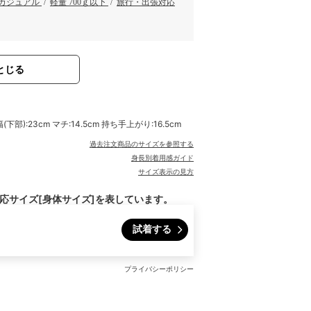
カジュアル
/
軽量 700ｇ以下
/
旅行・出張対応
とじる
下部):23cm マチ:14.5cm 持ち手上がり:16.5cm
過去注文商品のサイズを参照する
身長別着用感ガイド
サイズ表示の見方
対応サイズ[身体サイズ]を表しています。
試着する
プライバシーポリシー