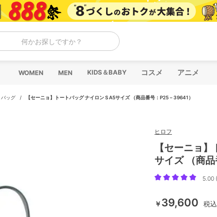
何かお探しですか？
コスメ
アニメ
KIDS＆BABY
WOMEN
MEN
トバッグ
/
【セーニョ】トートバッグ ナイロン S A5サイズ （商品番号：P25－39641）
ヒロフ
【セーニョ】ト
サイズ （商品
5.00 
39,600
￥
税込