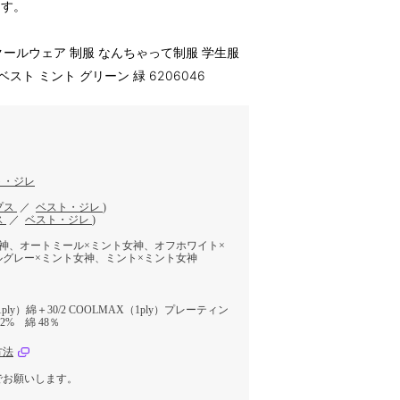
ます。
y スクールウェア 制服 なんちゃって制服 学生服
ベスト ミント グリーン 緑 6206046
ト・ジレ
プス
／
ベスト・ジレ
)
ス
／
ベスト・ジレ
)
神、オートミール×ミント女神、オフホワイト×
グレー×ミント女神、ミント×ミント女神
（1ply）綿＋30/2 COOLMAX（1ply）プレーティン
2% 綿 48％
方法
でお願いします。