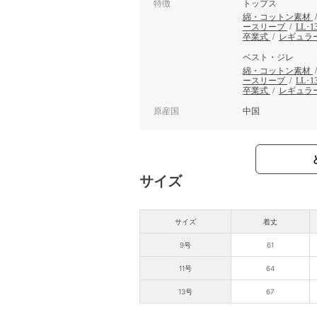
特徴
トップス
綿・コットン素材
ースリーブ
/
LL･
卒業式
/
レギュラー
ベスト・ジレ
綿・コットン素材
ースリーブ
/
LL･
卒業式
/
レギュラー
原産国
中国
サイズ
サイズ
着丈
9号
61
11号
64
13号
67