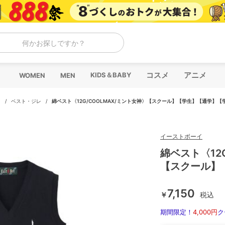
何かお探しですか？
コスメ
アニメ
KIDS＆BABY
WOMEN
MEN
ス
/
ベスト・ジレ
/
綿ベスト〈12G/COOLMAX/ミント女神〉【スクール】【学生】【通学】【
イーストボーイ
綿ベスト〈12
【スクール】
7,150
￥
税込
期間限定！
4,000円
ク