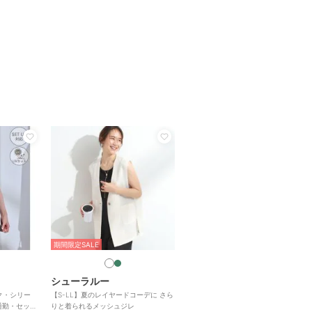
期間限定SALE
シューラルー
ク・シリー
【S-LL】夏のレイヤードコーデに さら
通勤・セット
りと着られるメッシュジレ