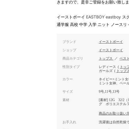
きますので、是非ご登録をお願い致し
イーストボーイ EASTBOY eastbo
通学服 高校 中学 入学 ニット ノースリ 
ブランド
イーストボーイ
ショップ
イーストボーイ
商品カテゴリ
トップス
／
ベス
性別タイプ
レディース
(
トッ
ガールズ
(
トップ
カラー
ネイビー×ミント女
ミント女神、ペール
サイズ
9号,11号,13号
素材
[素材] 12G 32/2
グ ポリエステル 5
商品のお取り扱い
お手入れ
洗濯後は自然乾燥