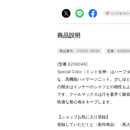
商品説明
商品番号：CG023-18354
型番：620604
[型番:6206046]
Special Color〈ミント女神〉は
な、高機能ハイゲージニット。少しゆ
の開きはインナーのシャツとの相性も
です。クールマックスは汗を素早く吸
快適な着心地をキープします。
【ショップお気に入り登録】
登録していただくと〈新作商品〉〈再