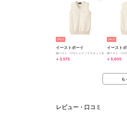
SALE
SALE
イーストボーイ
イーストボ
綿ベスト〈12G/シャインマスカット女
綿ベスト〈12G/
神/COOLMAX〉【スクール】【学
マスカット女神
3,575
5,005
￥
￥
生】【通学】【学校】
生】【通学】【
も
レビュー・口コミ