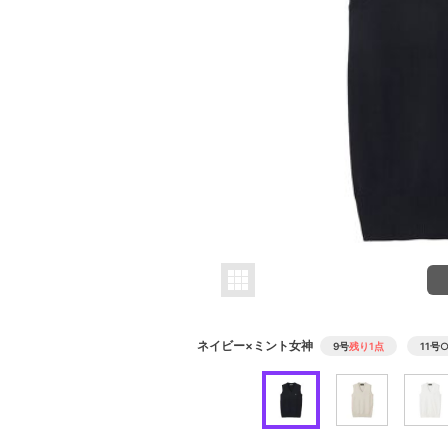
ネイビー×ミント女神
9号
残り1点
11号