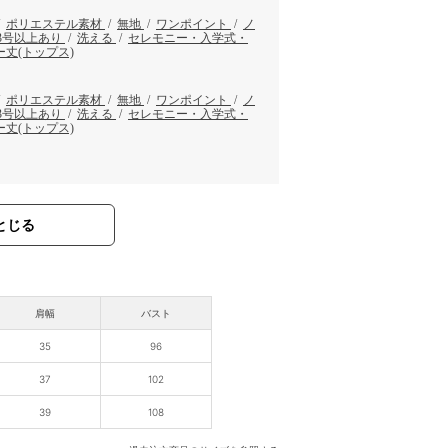
/
ポリエステル素材
/
無地
/
ワンポイント
/
ノ
13号以上あり
/
洗える
/
セレモニー・入学式・
丈(トップス)
/
ポリエステル素材
/
無地
/
ワンポイント
/
ノ
13号以上あり
/
洗える
/
セレモニー・入学式・
丈(トップス)
とじる
肩幅
バスト
35
96
37
102
39
108