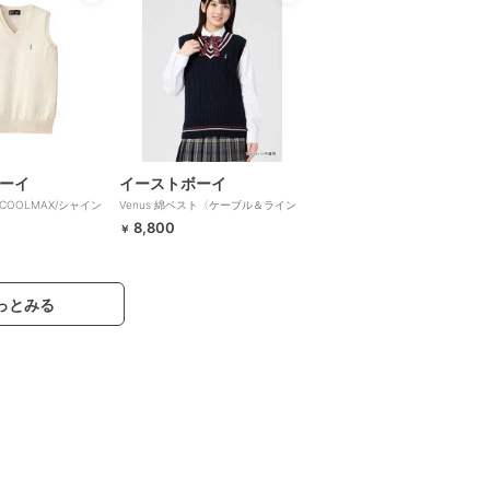
ーイ
イーストボーイ
COOLMAX/シャイン
Venus 綿ベスト〈ケーブル＆ライン
〉【スクール】【学
入り〉【スクール】【学生】【通学】
8,800
￥
学校】
【学校】
っとみる