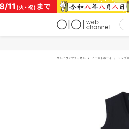
コ
ン
テ
ン
ツ
へ
ス
キ
ッ
プ
マルイウェブチャネル
/
イーストボーイ
/
トップ