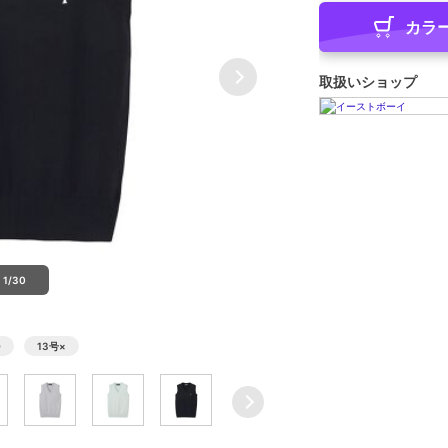
カラ
取扱いショップ
1/30
○
13号
×