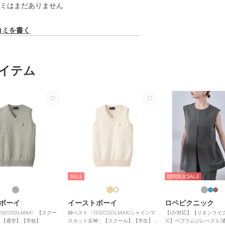
ミはまだありません
コミを書く
イテム
SALE
期間限定SALE
ボーイ
イーストボーイ
ロペピクニック
G/COOLMAX〉【スクー
綿ベスト〈12G/COOLMAX/シャインマ
【UV対応】【リネンライ
】【通学】【学校】
スカット女神〉【スクール】【学生】
ズ】ペプラムジレベスト/