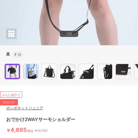
1/25
黒
F
○
さらに値下げ
50%OFF
ポンポネットジュニア
おでかけ2WAYサーモショルダー
4,895
￥
￥9,790
税込