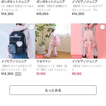
ポンポネットジュニア
ポンポネットジュニア
メゾピアノジュニア
23L【撥水】丸型ポーチつきス
【軽量】【撥水】多機能スク
【撥水】チャームつきクリア
クールリュック
ールリュック
ポケットリュック 20L
¥14,300
¥16,500
¥14,300
SALE
30%OFF
メゾピアノジュニア
リセマイン
メゾピアノジュニア
【撥水】チャーム付きクリア
【水をはじく！】【撥水・防
【撥水】リボンリュックサッ
ポケットリュック 20L
汚・耐久・UV】フリルらくら
ク
¥14,300
¥1,100
¥9,163
くナップ【子供服】【キッ
新着
ズ】【女の子】
もっとみる