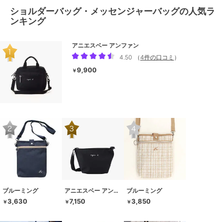
ショルダーバッグ・メッセンジャーバッグの人気ラ
ンキング
アニエスベー アンファン
4.50
（
4件の口コミ
）
9,900
￥
ブルーミング
アニエスベー アンファン
ブルーミング
3,630
7,150
3,850
￥
￥
￥