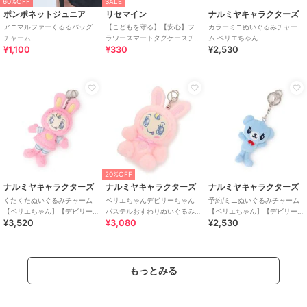
60%OFF
SALE
ポンポネットジュニア
リセマイン
ナルミヤキャラクターズ
アニマルファーくるるバッグ
【こどもを守る】【安心】フ
カラーミニぬいぐるみチャー
チャーム
ラワースマートタグケースチ
ム ベリエちゃん
¥1,100
¥330
¥2,530
ャーム【子供服】【キッズ】
【女の子】
20%OFF
ナルミヤキャラクターズ
ナルミヤキャラクターズ
ナルミヤキャラクターズ
くたくたぬいぐるみチャーム
ベリエちゃんデビリーちゃん
予約/ミニぬいぐるみチャーム
【ベリエちゃん】【デビリー
パステルおすわりぬいぐるみ
【ベリエちゃん】【デビリー
¥3,520
¥3,080
¥2,530
ちゃん】【ブルーベリエちゃ
チャーム
ちゃん】【ブルーベリエちゃ
ん】【ナカムラくん】【
ん】【ナカムラくん】
もっとみる