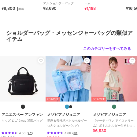
アルショルダーバッグ
ーム
¥8,800
¥8,690
¥1,188
¥16,
新着
ショルダーバッグ・メッセンジャーバッグの類似ア
イテム
このカテゴリーをすべてみる
20%OFF
30%OFF
アニエスベー アンファン
メゾピアノジュニア
メゾピアノジュニア
キッズ ロゴ 2way 通園バッグ
星座＆音符柄ボトルホルダー
【サーティワン アイスクリー
つきショルダーバッグ♪
ム】ボトルホルダー付きショ
¥6,930
ルダーバッグ
4.50
4.66
（
4件
）
（
3件
）