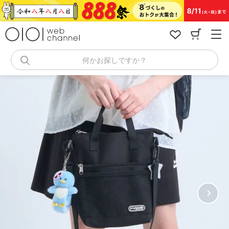
コ
ン
テ
ン
ツ
へ
何かお探しですか？
ス
キ
ッ
プ