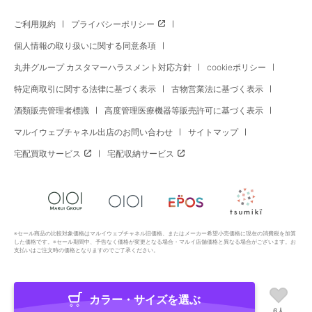
ご利用規約
プライバシーポリシー
個人情報の取り扱いに関する同意条項
丸井グループ カスタマーハラスメント対応方針
cookieポリシー
特定商取引に関する法律に基づく表示
古物営業法に基づく表示
酒類販売管理者標識
高度管理医療機器等販売許可に基づく表示
マルイウェブチャネル出店のお問い合わせ
サイトマップ
宅配買取サービス
宅配収納サービス
※セール商品の比較対象価格はマルイウェブチャネル旧価格、またはメーカー希望小売価格に現在の消費税を加算
した価格です。※セール期間中、予告なく価格が変更となる場合・マルイ店舗価格と異なる場合がございます。お
支払いはご注文時の価格となりますのでご了承ください。
カラー・サイズを選ぶ
Copyright All Rights Reserved. MARUI Co., Ltd
6人