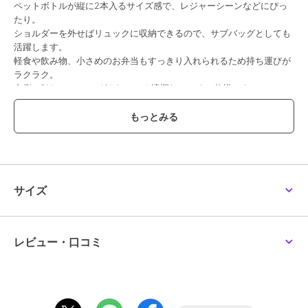
ペットボトルが縦に2本入るサイズ感で、レジャーシーンなどにぴっ
たり。
ショルダーを外せばリュックに収納できるので、サブバッグとしても
活躍します。
軽食や飲み物、小さめのお弁当もすっきり入れられるため持ち運びが
ラクラク。
内側はPUコーティングされている液漏れしにくい仕様です。
ブランド
ポンポネットジュニア
ショップ
ナルミヤオンライン
サイズ
商品カテゴリ
バッグ
／
ショルダーバッグ・メ
ッセンジャーバッグ
性別タイプ
ガールズ
レビュー・口コミ
バッグ
／
ショルダーバッグ・メ
ッセンジャーバッグ
カラー
黒、アイボリー
サイズ
F