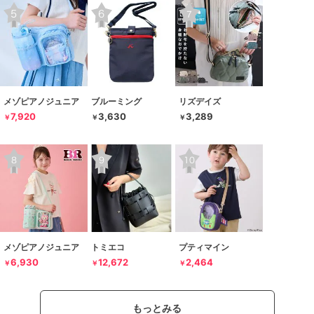
メゾピアノジュニア
ブルーミング
リズデイズ
7,920
3,630
3,289
￥
￥
￥
メゾピアノジュニア
トミエコ
プティマイン
6,930
12,672
2,464
￥
￥
￥
もっとみる