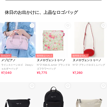
休日のお出かけに、上品なロゴバッグ
50%OFF
期間限定SALE
期間限定SALE
メゾピアノ
ヌメロヴェントゥーノ
ヌメロヴェントゥーノ
ラインストーンロゴ 2wayシ
N°21 Kids & Junior ブランドロ
N°21 ブランドロゴミニバッグ
ョルダーバッグ
ゴフラワーバッグ
¥7,040
¥5,775
¥7,260