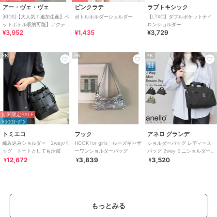
アー・ヴェ・ヴェ
ピンクラテ
ラブトキシック
[KIDS]【大人気！追加生産】ペ
ボトルホルダーショルダー
【LTXC】ダブルポケットナイ
ットボトル収納可能】アクテ
ロンショルダー
¥3,952
¥1,435
¥3,729
ィブショルダー
PR
PR
PR
期間限定SALE
¥500ｸｰﾎﾟﾝ
トミエコ
フック
アネロ グランデ
編み込みショルダー 2wayバ
HOOK for girls ルーズギャザ
ショルダーバッグ レディース
ッグ トートとしても活躍
ーワンショルダーバッグ
バッグ 2way ミニショルダー
バッグ ミニボストンバッグ 撥
12,672
3,839
3,520
¥
¥
¥
水
もっとみる