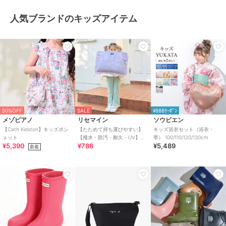
人気ブランドのキッズアイテム
50%OFF
SALE
¥888ｸｰﾎﾟﾝ
メゾピアノ
リセマイン
ソウビエン
【Cath Kidston】キッズポシ
【たためて持ち運びやすい】
キッズ浴衣セット（浴衣・
ェット
【撥水・防汚・耐久・UV】リ
帯） 100/110/120/130cm
¥5,390
¥786
¥5,489
ボン付きフリルレッスンバッ
新着
ク【子供服】【キッズ