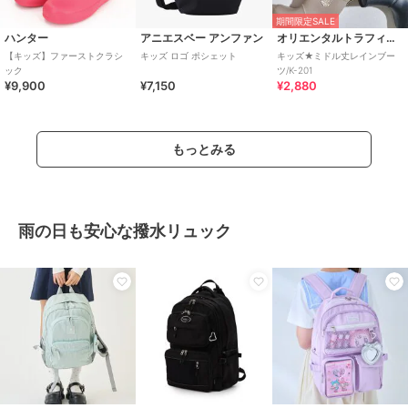
期間限定SALE
ハンター
アニエスベー アンファン
オリエンタルトラフィック
【キッズ】ファーストクラシ
キッズ ロゴ ポシェット
キッズ★ミドル丈レインブー
ック
ツ/K-201
¥9,900
¥7,150
¥2,880
もっとみる
雨の日も安心な撥水リュック