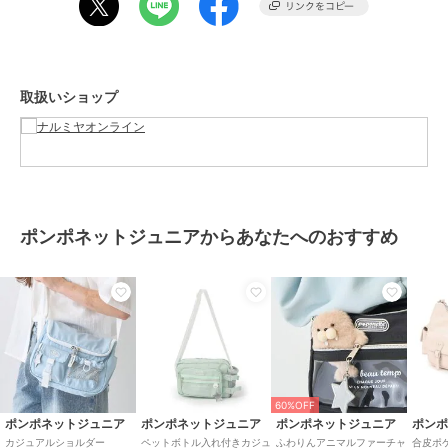
素材
本体：ポリエステル
チャーム：合成皮革
商品のお取り扱い方法
取扱いショップ
お手入れ
洗濯方法は商品タグをご確認くだ
さい
原産国
中国
ポンポネットジュニアからあなたへのおすすめ
60%OFF
ポンポネットジュニア
ポンポネットジュニア
ポンポネットジュニア
ポン
カジュアルショルダー
ペットボトル入れ付きカジュ
ふわりんアニマルファーチャ
合皮ポ