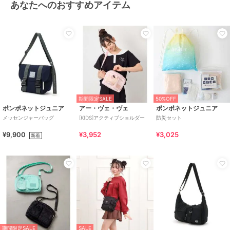
あなたへのおすすめアイテム
期間限定SALE
50%OFF
ポンポネットジュニア
アー・ヴェ・ヴェ
ポンポネットジュニア
メッセンジャーバッグ
[KIDS]アクティブショルダー
防災セット
¥9,900
¥3,952
¥3,025
新着
期間限定SALE
SALE