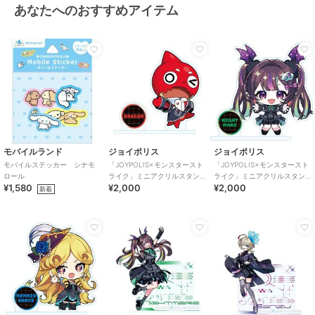
あなたへのおすすめアイテム
モバイルランド
ジョイポリス
ジョイポリス
モバイルステッカー シナモ
「JOYPOLIS×モンスタースト
「JOYPOLIS×モンスタースト
ロール
ライク」ミニアクリルスタン
ライク」ミニアクリルスタン
¥1,580
¥2,000
¥2,000
ド オラゴン
ド ナイトメア
新着