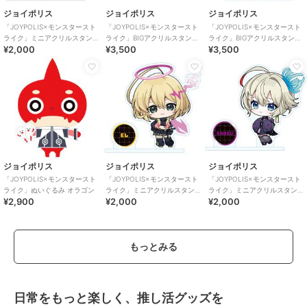
ジョイポリス
ジョイポリス
ジョイポリス
「JOYPOLIS×モンスタースト
「JOYPOLIS×モンスタースト
「JOYPOLIS×モンスタースト
ライク」ミニアクリルスタン
ライク」BIGアクリルスタンド
ライク」BIGアクリルスタンド
¥2,000
¥3,500
¥3,500
ド ルネサンス
ナイトメア
三途
ジョイポリス
ジョイポリス
ジョイポリス
「JOYPOLIS×モンスタースト
「JOYPOLIS×モンスタースト
「JOYPOLIS×モンスタースト
ライク」ぬいぐるみ オラゴン
ライク」ミニアクリルスタン
ライク」ミニアクリルスタン
¥2,900
¥2,000
¥2,000
ド エル
ド 三途
もっとみる
日常をもっと楽しく、推し活グッズを