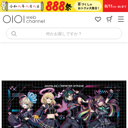
コ
ン
テ
ン
ツ
へ
何かお探しですか？
ス
キ
ッ
プ