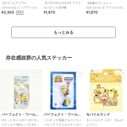
【オランピアソワレ
【OVER REQUIEMZ】アクリ
【終遠のヴィルシュ -
Catharsis】ビッグアクリルス
ルスタンド(全6種)
EpiC:lycoris-】アクリルスタン
¥3,300
¥1,870
¥1,870
タンド(全7種)
ド(全15種)
予約
もっとみる
存在感抜群の人気ステッカー
パーフェクト・ワールド・トーキョー
パーフェクト・ワールド・トーキョー
モバイルランド
ポケットモンスター ポケモン
ミニオンズ 怪盗グルー4 ラバ
モバイルステッカー ポムポ
ステッカー5枚セットB ポケピ
ーカップ アクリルステッカー
ムプリン