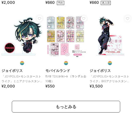
¥2,000
¥660
¥660
ド ネオ
ッジ（全6種）
予約
再入荷
ジョイポリス
モバイルランド
ジョイポリス
「JOYPOLIS×モンスタースト
ｻﾝﾘｵ TDﾐﾆﾀｲﾙｼｰﾙ （ランダム全
「JOYPOLIS×モンスタースト
ライク」ミニアクリルスタン
10種）
ライク」BIGアクリルスタンド
¥2,000
¥550
¥3,500
ド メビウス
メビウス
もっとみる