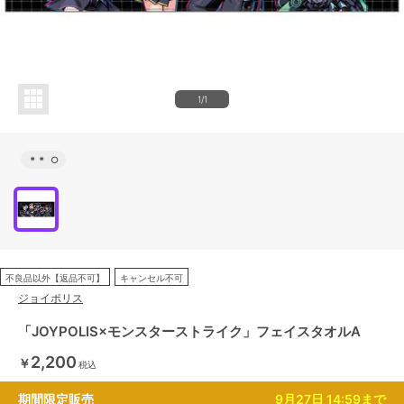
1/1
＊＊
○
不良品以外【返品不可】
キャンセル不可
ジョイポリス
「JOYPOLIS×モンスターストライク」フェイスタオルA
2,200
￥
税込
期間限定販売
9月27日 14:59まで