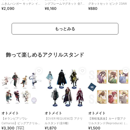
ふきんハンガー キッチン イン
ングフレームマグネット 全7種
グネットセット ピンク 23AW
¥2,090
¥6,160
¥880
テリア
コンプリートBOX
もっとみる
飾って楽しめるアクリルスタンド
オトメイト
オトメイト
オトメイト
【オランピアソワレ
【OVER REQUIEMZ】アクリ
【薄桜鬼真改】カード型アク
Catharsis】ビッグアクリルス
ルスタンド(全6種)
リルスタンド(Reproduce)（ラ
¥3,300
¥1,870
¥1,500
タンド(全7種)
ンダム全6種）
予約