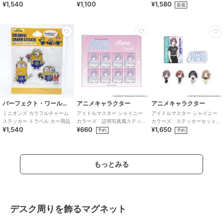
¥1,540
¥1,100
¥1,580
ース シール デコ アレンジ 文
新着
具
パーフェクト・ワールド・トーキョー
アニメキャラクター
アニメキャラクター
ミニオンズ カラフルチャーム
アイドルマスター シャイニー
アイドルマスター シャイニー
ステッカー トラベル カー用品
カラーズ 証明写真風ステッ
カラーズ ステッカーセット
¥1,540
¥660
¥1,650
カー (鈴木羽那)
(283プロ ノクチル)
予約
予約
もっとみる
デスク周りを飾るマグネット