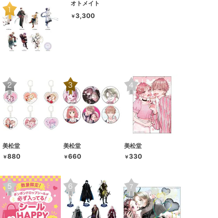
オトメイト
3,300
￥
美松堂
美松堂
美松堂
880
660
330
￥
￥
￥