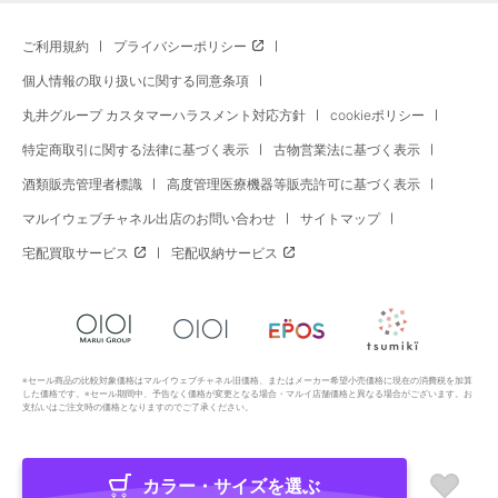
ご利用規約
プライバシーポリシー
個人情報の取り扱いに関する同意条項
丸井グループ カスタマーハラスメント対応方針
cookieポリシー
特定商取引に関する法律に基づく表示
古物営業法に基づく表示
酒類販売管理者標識
高度管理医療機器等販売許可に基づく表示
マルイウェブチャネル出店のお問い合わせ
サイトマップ
宅配買取サービス
宅配収納サービス
※セール商品の比較対象価格はマルイウェブチャネル旧価格、またはメーカー希望小売価格に現在の消費税を加算
した価格です。※セール期間中、予告なく価格が変更となる場合・マルイ店舗価格と異なる場合がございます。お
支払いはご注文時の価格となりますのでご了承ください。
カラー・サイズを選ぶ
Copyright All Rights Reserved. MARUI Co., Ltd