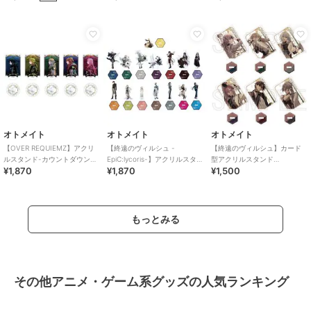
オトメイト
オトメイト
オトメイト
【OVER REQUIEMZ】アクリ
【終遠のヴィルシュ -
【終遠のヴィルシュ】カード
ルスタンド-カウントダウン
EpiC:lycoris-】アクリルスタン
型アクリルスタンド
¥1,870
¥1,870
¥1,500
ver-(全5種)
ド(全15種)
(Reproduce)（ランダム全6
種）
もっとみる
その他アニメ・ゲーム系グッズの人気ランキング