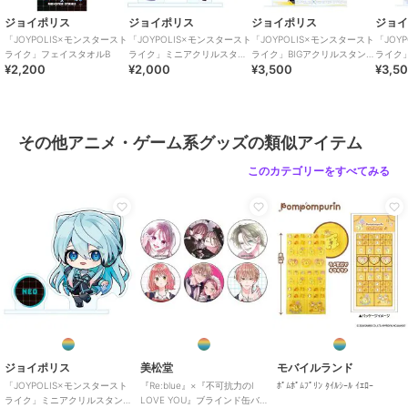
ジョイポリス
ジョイポリス
ジョイポリス
ジョ
「JOYPOLIS×モンスタースト
「JOYPOLIS×モンスタースト
「JOYPOLIS×モンスタースト
「JOY
ライク」フェイスタオルB
ライク」ミニアクリルスタン
ライク」BIGアクリルスタン
ライク
¥2,200
¥2,000
¥3,500
¥3,5
ド パンドラ
ド エル
ド 三途
その他アニメ・ゲーム系グッズの類似アイテム
このカテゴリーをすべてみる
ジョイポリス
美松堂
モバイルランド
「JOYPOLIS×モンスタースト
『Re:blue』×『不可抗力のI
ﾎﾟﾑﾎﾟﾑﾌﾟﾘﾝ ﾀｲﾙｼｰﾙ ｲｴﾛｰ
ライク」ミニアクリルスタン
LOVE YOU』ブラインド缶バ