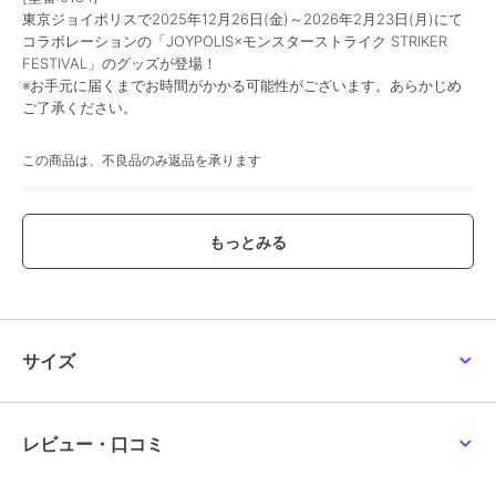
東京ジョイポリスで2025年12月26日(金)～2026年2月23日(月)にて
コラボレーションの「JOYPOLIS×モンスターストライク STRIKER
FESTIVAL」のグッズが登場！
※お手元に届くまでお時間がかかる可能性がございます。あらかじめ
ご了承ください。
この商品は、不良品のみ返品を承ります
ブランド
ジョイポリス
ショップ
ジョイポリスオンラインストア
商品カテゴリ
すべてのその他アニメ・ゲーム系
グッズ
／
その他アニメ・ゲーム
系グッズ
サイズ
カラー
＊＊
サイズ
＊＊
素材
綿100％
レビュー・口コミ
商品のお取り扱い方法