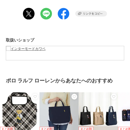
グ
性別タイプ
レディース
バッグ
／
エコバッグ・サブバッ
グ
カラー
ネイビー
取扱いショップ
サイズ
約45×36×20cm
素材
表地 ポリエステル100％ 裏地 ポリ
エステル100％
商品のお取り扱い方法
お手入れ
洗濯不可
ポロ ラルフ ローレンからあなたへのおすすめ
原産国
中国
まとめ割
まとめ割
まとめ割
まとめ