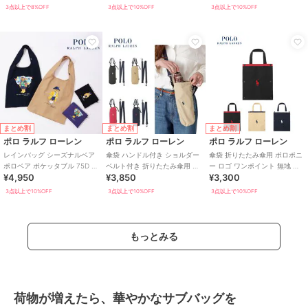
3点以上で8%OFF
3点以上で10%OFF
3点以上で10%OFF
まとめ割
まとめ割
まとめ割
ポロ ラルフ ローレン
ポロ ラルフ ローレン
ポロ ラルフ ローレン
レインバッグ シーズナルベア
傘袋 ハンドル付き ショルダー
傘袋 折りたたみ傘用 ポロポニ
ポロベア ポケッタブル 75D ユ
ベルト付き 折りたたみ傘用 ポ
ー ロゴ ワンポイント 無地 パ
¥4,950
¥3,850
¥3,300
ニセックス
ロポニー ロゴ ワンポイント 無
イピング ユニセックス
地
3点以上で10%OFF
3点以上で10%OFF
3点以上で10%OFF
もっとみる
荷物が増えたら、華やかなサブバッグを