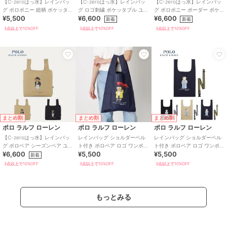
【C-zeroはっ水】レインバッ
【C-zeroはっ水】レインバッ
【C-zeroはっ水】レインバッ
グ ポロポニー 総柄 ポケッタブ
グ ロゴ刺繍 ポケッタブル ユニ
グ ポロポニー ボーダー ポケッ
¥5,500
¥6,600
¥6,600
ル ユニセックス 50D
セックス 75D
タブル ユニセックス 70D
新着
新着
3点以上で10%OFF
3点以上で10%OFF
3点以上で10%OFF
まとめ割
まとめ割
まとめ割
ポロ ラルフ ローレン
ポロ ラルフ ローレン
ポロ ラルフ ローレン
【C-zeroはっ水】レインバッ
レインバッグ ショルダーベル
レインバッグ ショルダーベル
グ ポロベア シーズンベア ユニ
ト付き ポロベア ロゴ ワンポイ
ト付き ポロベア ロゴ ワンポイ
¥6,600
¥5,500
¥5,500
セックス 70D
ント 無地 はっ水 ユニセックス
ント 無地 はっ水 ユニセックス
新着
3点以上で10%OFF
3点以上で10%OFF
3点以上で10%OFF
もっとみる