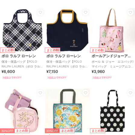
まとめ割
まとめ割
まとめ割
ポロ ラルフ ローレン
ポロ ラルフ ローレン
ポールアンドジョーアクセソワ
保冷・保温バッグ【POLO
保冷・保温バッグ【POLO
ポール ＆ ジョー エコバッグ/
RALPH LAUREN（ポロ ラルフ
RALPH LAUREN（ポロ ラルフ
マイバッグ ミュージアムコ
¥6,600
¥7,150
¥3,960
ローレン）】
ローレン）】
レクション ジプシー＆ヌネ
ットと女の子
3点以上で8%OFF
3点以上で8%OFF
2点以上で8%OFF
30%OFF
30%OFF
まとめ割
まとめ割
まとめ割