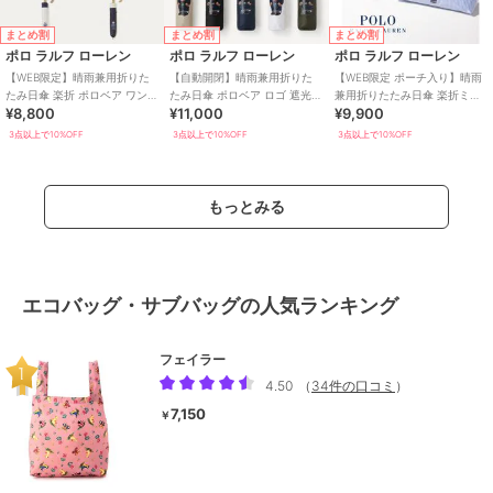
まとめ割
まとめ割
まとめ割
ポロ ラルフ ローレン
ポロ ラルフ ローレン
ポロ ラルフ ローレン
【WEB限定】晴雨兼用折りた
【自動開閉】晴雨兼用折りた
【WEB限定 ポーチ入り】晴雨
たみ日傘 楽折 ポロベア ワンポ
たみ日傘 ポロベア ロゴ 遮光率
兼用折りたたみ日傘 楽折ミニ
¥8,800
¥11,000
¥9,900
イント 遮光 遮熱 UV
100％ 遮熱 UV 軽量 ユニセッ
ポロベア 遮光率100％ 遮熱 UV
クス
3点以上で10%OFF
3点以上で10%OFF
3点以上で10%OFF
もっとみる
エコバッグ・サブバッグの人気ランキング
フェイラー
4.50
（
34件の口コミ
）
7,150
￥