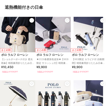
遮熱機能付きの日傘
まとめ割
まとめ割
まとめ割
ポロ ラルフ ローレン
ポロ ラルフ ローレン
ポロ ラルフ ローレン
【ショルダーポーチ付き 遮光
★2026春夏新色追加★【WEB
【WEB限定 カラビナ付 自動開
雨傘】晴雨兼用折りたたみ日
限定 サコッシュ付】晴雨兼用
閉】晴雨兼用折りたたみ日傘
¥10,450
¥9,900
¥9,900
傘 楽折5段ミニ ポロベア 遮光
折りたたみ傘 ポロポニー 遮光
ポロベア 遮光率100％ 遮熱 UV
遮熱 UV
遮熱
3点以上で10%OFF
3点以上で10%OFF
3点以上で10%OFF