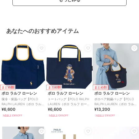
あなたへのおすすめアイテム
まとめ割
まとめ割
まとめ割
ポロ ラルフ ローレン
ポロ ラルフ ローレン
ポロ ラルフ ローレン
保冷・保温バッグ【POLO
トートバッグ【POLO RALPH
ポロベア刺繍バッグ【POLO
RALPH LAUREN（ポロ ラルフ
LAUREN（ポロ ラルフ ローレ
RALPH LAUREN（ポロ ラルフ
¥6,600
¥6,600
¥13,200
ローレン）】
ン）】
ローレン）】
3点以上で8%OFF
3点以上で8%OFF
3点以上で8%OFF