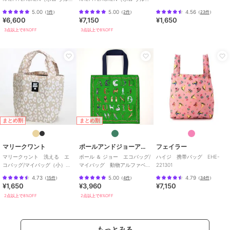
ローレン）】
ローレン）】
5.00
5.00
4.56
（
1件
）
（
2件
）
（
23件
）
¥6,600
¥7,150
¥1,650
3点以上で8%OFF
3点以上で8%OFF
まとめ割
まとめ割
マリークワント
ポールアンドジョーアクセソワ
フェイラー
マリークヮント 洗える エ
ポール ＆ ジョー エコバッグ/
ハイジ 携帯バッグ EHE-
コバッグ/マイバッグ（小）レ
マイバッグ 動物アルファベ
221301
オパード 【MARY QUANT】
ット 【PAUL&JOE】
4.73
5.00
4.79
（
15件
）
（
4件
）
（
34件
）
¥1,650
¥3,960
¥7,150
2点以上で8%OFF
2点以上で8%OFF
もっとみる