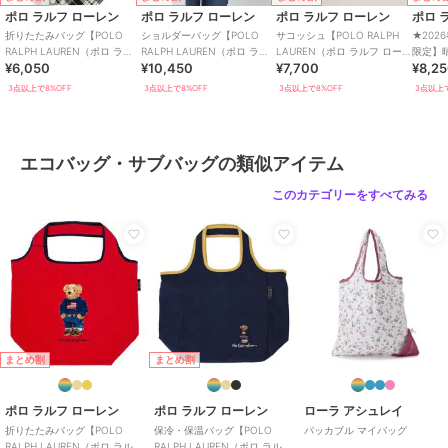
ポロ ラルフ ローレン
ポロ ラルフ ローレン
ポロ ラルフ ローレン
ポロ 
折りたたみバッグ【POLO
ショルダーバッグ【POLO
サコッシュ【POLO RALPH
★202
RALPH LAUREN（ポロ ラル
RALPH LAUREN（ポロ ラル
LAUREN（ポロ ラルフ ロー
限定】
¥6,050
¥10,450
¥7,700
¥8,2
フ ローレン）】
フ ローレン）】
レン）】
傘 コン
光 遮熱
3点以上で8%OFF
3点以上で8%OFF
3点以上で8%OFF
3点以上で
エコバッグ・サブバッグの類似アイテム
このカテゴリーをすべてみる
まとめ割
まとめ割
ポロ ラルフ ローレン
ポロ ラルフ ローレン
ローラ アシュレイ
折りたたみバッグ【POLO
保冷・保温バッグ【POLO
パッカブル マイバッグ
RALPH LAUREN（ポロ ラルフ
RALPH LAUREN（ポロ ラルフ