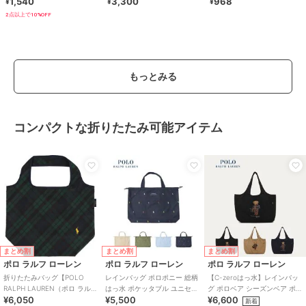
1,540
3,300
968
¥
¥
¥
ース
2点以上で10%OFF
もっとみる
コンパクトな折りたたみ可能アイテム
まとめ割
まとめ割
まとめ割
ポロ ラルフ ローレン
ポロ ラルフ ローレン
ポロ ラルフ ローレン
折りたたみバッグ【POLO
レインバッグ ポロポニー 総柄
【C-zeroはっ水】レインバッ
RALPH LAUREN（ポロ ラルフ
はっ水 ポケッタブル ユニセッ
グ ポロベア シーズンベア ポケ
¥6,050
¥5,500
¥6,600
ローレン）】
クス
ッタブル ユニセックス 75D
新着