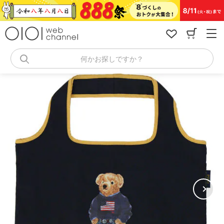
コ
ン
テ
ン
ツ
へ
何かお探しですか？
ス
キ
ッ
プ