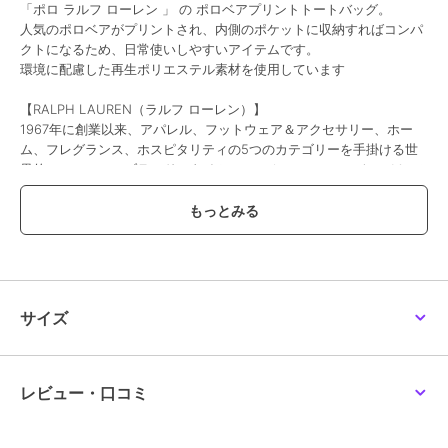
「ポロ ラルフ ローレン 」 の ポロベアプリントトートバッグ。
人気のポロベアがプリントされ、内側のポケットに収納すればコンパ
クトになるため、日常使いしやすいアイテムです。
環境に配慮した再生ポリエステル素材を使用しています
【RALPH LAUREN（ラルフ ローレン）】
1967年に創業以来、アパレル、フットウェア＆アクセサリー、ホー
ム、フレグランス、ホスピタリティの5つのカテゴリーを手掛ける世
界的ファッションブランド。タイムレスでオーセンティック、そして
アイコンである「ポロ プレイヤー ロゴ」は、歴史と信頼性を表し世
界中で愛され続けています。
※写真の色味はご覧になる環境（PC のモニタやスマホの画面）によっ
て、実物と若干異なる場合がございます。ご了承ください。
品番/カラー：11806002 A ネイビー
サイズ
ブランド
ポロ ラルフ ローレン
レビュー・口コミ
ショップ
インターモードカワベ
商品カテゴリ
バッグ
／
エコバッグ・サブバッ