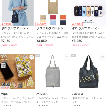
まとめ割
まとめ割
まとめ割
ポロ ラルフ ローレン
ポロ ラルフ ローレン
ポロ ラルフ ローレン
サコッシュ【POLO RALPH
レインバッグ ポロポニー 総柄
★2026春夏新色追加★【WEB
LAUREN（ポロ ラルフ ローレ
ロゴ ポケッタブル ユニセック
限定】晴雨兼用折りたたみ日
¥7,150
¥3,850
¥8,250
ン）】
ス
傘 コンパクト ポロベア 1級遮
光 遮熱
3点以上で8%OFF
3点以上で10%OFF
3点以上で10%OFF
PR
PR
PR
まとめ割
Wpc.
バルコス
バルコス
【Wpc.】バッグ しぼりバッグ
【BARCOS/バルコス】ファス
【BARCOS/バルコス】エコバ
エコバッグ 小さめ サブバッグ
ナー付きエコバッグ
ッグ
コンパクト 洗濯可能 レディ