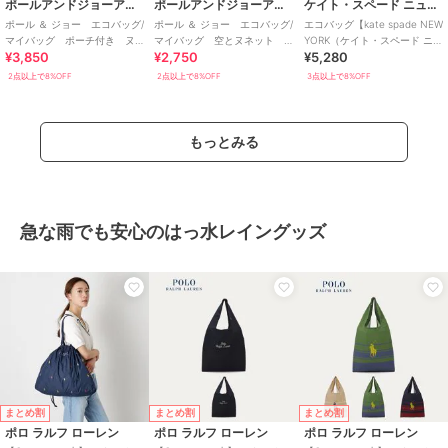
ポールアンドジョーアクセソワ
ポールアンドジョーアクセソワ
ケイト・スペード ニューヨーク
ポール ＆ ジョー エコバッグ/
ポール ＆ ジョー エコバッグ/
エコバッグ【kate spade NEW
マイバッグ ポーチ付き ヌ
マイバッグ 空とヌネット
YORK（ケイト・スペード ニュ
¥3,850
¥2,750
¥5,280
ネット刺繍 【PAUL&JOE】
【PAUL&JOE】
ーヨーク）】
2点以上で8%OFF
2点以上で8%OFF
3点以上で8%OFF
もっとみる
急な雨でも安心のはっ水レイングッズ
まとめ割
まとめ割
まとめ割
ポロ ラルフ ローレン
ポロ ラルフ ローレン
ポロ ラルフ ローレン