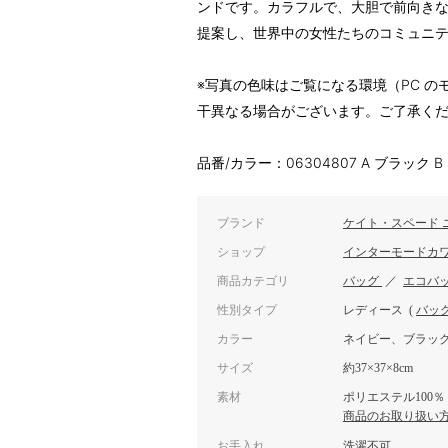
ンドです。カラフルで、大胆で前向き
提案し、世界中の女性たちのコミュニ
※写真の色味はご覧になる環境（PC 
干異なる場合がございます。ご了承く
品番/カラー：06304807 A ブラック 
ブランド
ケイト・スペード 
ショップ
インターモードカ
商品カテゴリ
バッグ
／
エコバ
性別タイプ
レディース
(
バッ
カラー
ネイビー、ブラッ
サイズ
約37×37×8cm
素材
ポリエステル100％
商品のお取り扱い
お手入れ
洗濯不可