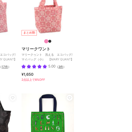
まとめ割
マリークワント
エコバッグ/
マリークヮント 洗える エコバッグ/
 QUANT】
マイバッグ（小） 【MARY QUANT】
5.00
（
17件
）
（
3件
）
¥1,650
2点以上で8%OFF