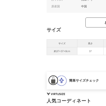
原産国
中国
サイズ
サイズ
高さ
約37×37×8cm
37
簡単サイズチェック
人気コーディネート