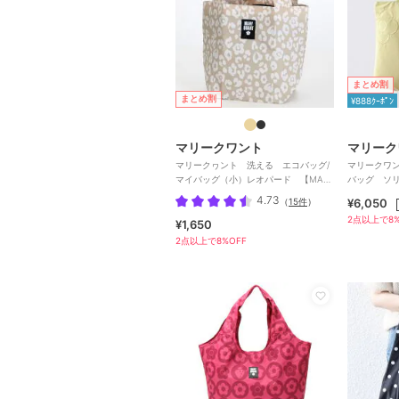
まとめ割
まとめ割
¥888ｸｰﾎﾟﾝ
マリークワント
マリーク
マリークヮント 洗える エコバッグ/
マリークワ
マイバッグ（小）レオパード 【MARY
バッグ ソリ
QUANT】
4.73
（
15件
）
¥6,050
2点以上で8%
¥1,650
2点以上で8%OFF