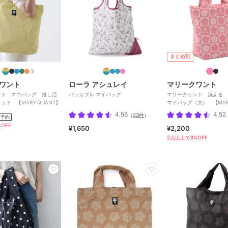
まとめ割
ワント
ローラ アシュレイ
マリークワント
ント エコバッグ 推し活
パッカブル マイバッグ
マリークヮント 洗える 
ッド 【MARY QUANT】
マイバッグ（大） 【MARY
4.56
4.52
（
23件
）
予約
OFF
¥1,650
¥2,200
2点以上で8%OFF