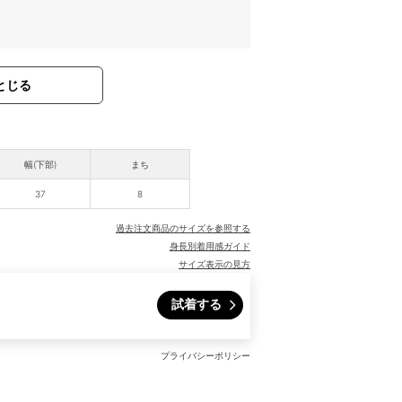
とじる
幅(下部)
まち
37
8
過去注文商品のサイズを参照する
身長別着用感ガイド
サイズ表示の見方
試着する
プライバシーポリシー