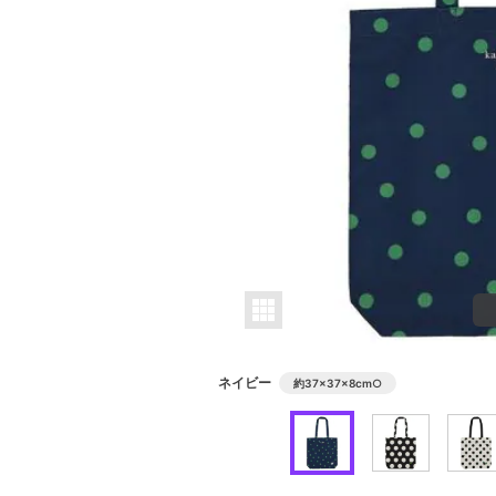
ネイビー
約37×37×8cm
○