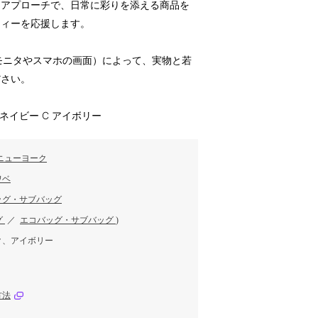
なアプローチで、日常に彩りを添える商品を
ティーを応援します。
のモニタやスマホの画面）によって、実物と若
ださい。
B ネイビー C アイボリー
ニューヨーク
ワベ
ッグ・サブバッグ
グ
／
エコバッグ・サブバッグ
)
ク、アイボリー
方法