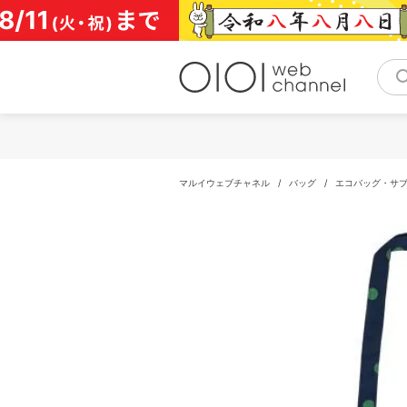
コ
ン
テ
ン
ツ
へ
ス
キ
ッ
プ
マルイウェブチャネル
/
バッグ
/
エコバッグ・サ