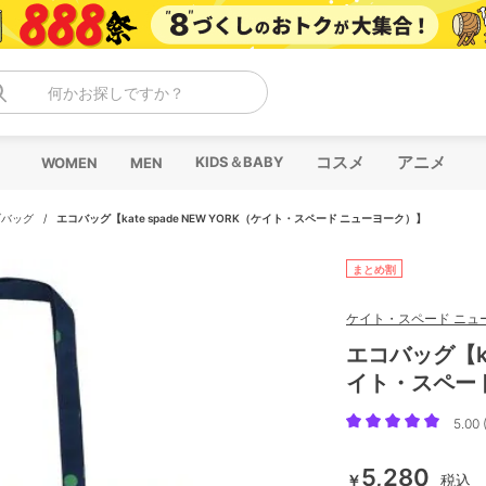
何かお探しですか？
コスメ
アニメ
KIDS＆BABY
WOMEN
MEN
ブバッグ
/
エコバッグ【kate spade NEW YORK（ケイト・スペード ニューヨーク）】
まとめ割
ケイト・スペード ニュ
エコバッグ【kat
イト・スペー
5.00 
5,280
￥
税込