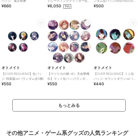
バッジ 孤爪研磨
トレーディンググリッター缶
ンダム缶バッジ(Reproduce)
¥660
¥6,050
¥500
バッジ ゴシックドール
（ランダム全5種）
予約
オトメイト
オトメイト
オトメイト
【OVER REQUIEMZ】缶バッ
【マツリカの炯-kEi- 天命華燭
【OVER REQUIEMZ】ミニ缶
ジ-特装版ver-(ランダム全5種)
伝】マット缶バッジ(ランダム
バッジ-カウントダウンver-(ラ
¥550
¥550
¥440
全15種)
ンダム全6種)
もっとみる
その他アニメ・ゲーム系グッズの人気ランキング