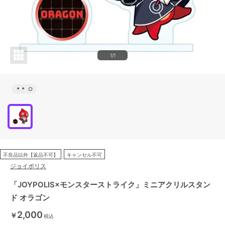
1/1
＊＊
○
不良品以外【返品不可】
キャンセル不可
ジョイポリス
「JOYPOLIS×モンスターストライク」ミニアクリルスタン
ド オラゴン
2,000
￥
税込