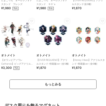
たまごっち オーロラフォト
たまごっち オーロラフォト
【OVER REQUIEMZ】アクリ
スタンド フレンズ
スタンド ９０’ｓ
ルスタンド(全6種)
¥1,980
¥1,980
¥1,870
予約
予約
オトメイト
オトメイト
オトメイト
【オランピアソワレ
【OVER REQUIEMZ】アクリ
【Honey Vibes】アクリルスタ
Catharsis】ビッグアクリルス
ルスタンド-特装版ver-(全5種)
ンド-特装版ver-(全6種)
¥3,300
¥1,870
¥1,870
タンド(全7種)
予約
もっとみる
デスク周りを飾るマグネット