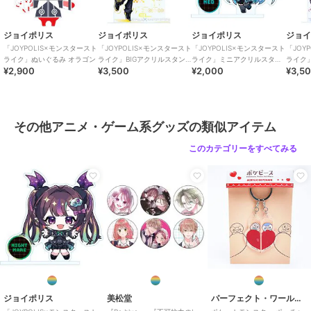
ジョイポリス
ジョイポリス
ジョイポリス
ジョ
「JOYPOLIS×モンスタースト
「JOYPOLIS×モンスタースト
「JOYPOLIS×モンスタースト
「JOY
ライク」ぬいぐるみ オラゴン
ライク」BIGアクリルスタン
ライク」ミニアクリルスタン
ライク
¥2,900
¥3,500
¥2,000
¥3,5
ド エル
ド ネオ
ド 三途
その他アニメ・ゲーム系グッズの類似アイテム
このカテゴリーをすべてみる
ジョイポリス
美松堂
パーフェクト・ワールド・トーキョー