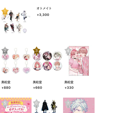
オトメイト
3,300
￥
美松堂
美松堂
美松堂
880
660
330
￥
￥
￥