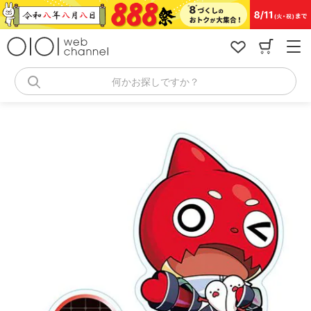
コ
ン
テ
ン
ツ
へ
何かお探しですか？
ス
キ
ッ
プ