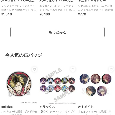
パーフェクト・ワールド・トーキョー
パーフェクト・ワールド・トーキョー
アニメキャラクター
ミッフィー miffy マグネット
お文具といっしょ トレーディ
シナぷしゅ おたのしみランダ
式スイング 小物ポケット ラン
ングフレームマグネット 全7種
ムアクリルマグネット(全10種)
¥1,540
¥6,160
¥770
チ ブルー
コンプリートBOX
もっとみる
今人気の缶バッジ
colleize
クラックス
オトメイト
ハイキュー!!_激闘!! ギラギラ缶
【BOX】デート・ア・ライブV
【ピオフィオーレの晩鐘】ラ