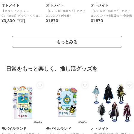
オトメイト
オトメイト
オトメイト
【オランピアソワレ
【OVER REQUIEMZ】アクリ
【OVER REQUIEMZ】アクリ
Catharsis】ビッグアクリルス
ルスタンド(全6種)
ルスタンド-特装版ver-(全5種)
¥3,300
¥1,870
¥1,870
タンド(全7種)
予約
もっとみる
日常をもっと楽しく、推し活グッズを
モバイルランド
モバイルランド
オトメイト