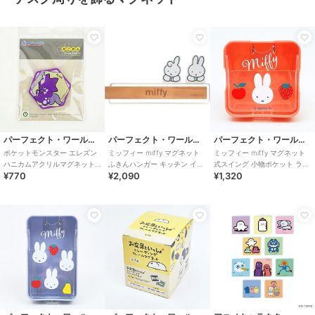
パーフェクト・ワールド・トーキョー
パーフェクト・ワールド・トーキョー
パーフェクト・ワールド・トーキョー
ポケットモンスター エレズン
ミッフィー miffy マグネット
ミッフィー miffy マグネット
ハニカムアクリルマグネット
ふきんハンガー キッチン イン
式スイング 小物ポケット ラン
¥770
¥2,090
¥1,320
vol.5 ポケモン
テリア
チ ピンク