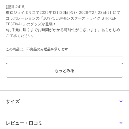
[型番:2416]
東京ジョイポリスで2025年12月26日(金)～2026年2月23日(月)にて
コラボレーションの「JOYPOLIS×モンスターストライク STRIKER
FESTIVAL」のグッズが登場！
※お手元に届くまでお時間がかかる可能性がございます。あらかじめ
ご了承ください。
この商品は、不良品のみ返品を承ります
ブランド
ジョイポリス
ショップ
ジョイポリスオンラインストア
商品カテゴリ
すべてのその他アニメ・ゲーム系
グッズ
／
その他アニメ・ゲーム
系グッズ
サイズ
カラー
＊＊
サイズ
＊＊
素材
アクリル
レビュー・口コミ
商品のお取り扱い方法