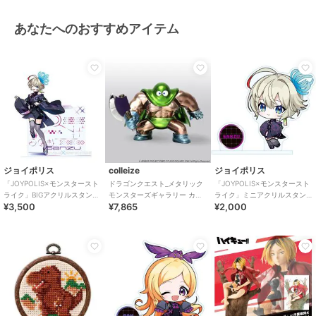
あなたへのおすすめアイテム
ジョイポリス
colleize
ジョイポリス
「JOYPOLIS×モンスタースト
ドラゴンクエスト_メタリック
「JOYPOLIS×モンスタースト
ライク」BIGアクリルスタンド
モンスターズギャラリー カン
ライク」ミニアクリルスタン
¥3,500
¥7,865
¥2,000
三途
ダタ
ド 三途