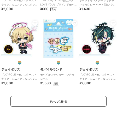
「JOYPOLIS×モンスタースト
『Re:blue』×『不可抗力のI
ポケットモンスター ポッチャ
ライク」ミニアクリルスタン
LOVE YOU』ブラインド缶バ
マ＆モクロー ハート2連アクリ
¥2,000
¥660
¥1,430
ド ナイトメア
ッジ（全6種）
ルキーホルダー ポケピース ポ
予約
ケモン 日
ジョイポリス
モバイルランド
ジョイポリス
「JOYPOLIS×モンスタースト
モバイルステッカー シナモ
「JOYPOLIS×モンスタースト
ライク」ミニアクリルスタン
ロール
ライク」ミニアクリルスタン
¥2,000
¥1,580
¥2,000
ド エル
ド メビウス
新着
もっとみる