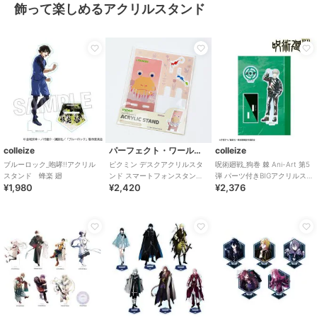
飾って楽しめるアクリルスタンド
colleize
パーフェクト・ワールド・トーキョー
colleize
ブルーロック_咆哮!!アクリル
ピクミン デスクアクリルスタ
呪術廻戦_狗巻 棘 Ani-Art 第5
スタンド 蜂楽 廻
ンド スマートフォンスタンド
弾 パーツ付きBIGアクリルスタ
¥1,980
¥2,420
¥2,376
PC用品
ンド