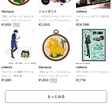
Olympus
ジョイポリス
colleize
【刺しゅうキット】かんたん
「JOYPOLIS×モンスタースト
ハイキュー!!_ARTFX J 孤爪研
クロス・ステッチシリーズ
ライク」ミニアクリルスタン
磨
¥1,650
¥2,000
¥24,596
「ティラノサウルス」
ド パンドラ
予約
colleize
Olympus
colleize
ブルーロック_咆哮!!アクリル
【刺しゅうキット】かんたん
SPY×FAMILY_アクリルスタン
スタンド 蜂楽 廻
クロス・ステッチシリーズ
ド/ロイド
¥1,980
¥1,650
¥1,716
「トリケラトプス」
予約
もっとみる