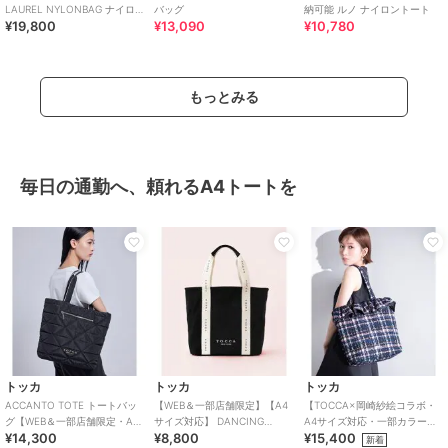
LAUREL NYLONBAG ナイロ
バッグ
納可能 ルノ ナイロントート
¥19,800
¥13,090
¥10,780
ンバッグ
もっとみる
毎日の通勤へ、頼れるA4トートを
トッカ
トッカ
トッカ
ACCANTO TOTE トートバッ
【WEB＆一部店舗限定】【A4
【TOCCA×岡崎紗絵コラボ・
グ【WEB＆一部店舗限定・A4
サイズ対応】 DANCING
A4サイズ対応・一部カラー撥
¥14,300
¥8,800
¥15,400
サイズ対応】
TOCCA CANVASTOTE キャン
水】COLOR OF WAVES BAG
新着