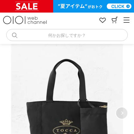
コ
ン
テ
ン
ツ
へ
何かお探しですか？
ス
キ
ッ
プ