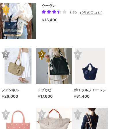
ウーヴン
3.50
（
9件の口コミ
）
15,400
￥
フェンネル
トプカピ
ポロ ラルフ ローレン
26,000
17,600
81,400
￥
￥
￥