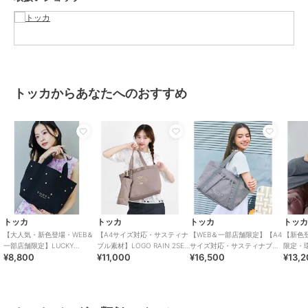
ブランド
トッカ
ショップ
トッカ
商品カテゴリ
バッグ
／
トートバッグ
トッカからあなたへのおすすめ
性別タイプ
レディース
バッグ
／
トートバッグ
カラー
ブラック系、ベージュ系5、ベー
ジュ系
サイズ
F
素材
[本体]ポリエステル[付属]合成皮革
商品のお取り扱い方法
トッカ
トッカ
トッカ
トッ
【大人気・新色登場・WEB＆
【A4サイズ対応・サスティナ
【WEB＆一部店舗限定】【A4
【新色
特徴
バッグ
一部店舗限定】LUCKY
ブル素材】LOGO RAIN 2SET
サイズ対応・サスティナブル
限定・
ポリエステル素材
/
ロゴ
/
リボ
¥8,800
¥11,000
¥16,500
¥13,
SHOWER CANVASTOTE キャ
BAG バッグ
素材】SOSTA POCKETTOTE
SANA 
ン
/
大(幅31～45cm以下)
/
撥水／
ンバス
トー
ー
防水加工
/
ビジネス
/
カジュア
ル
/
軽量 700ｇ以下
/
Ａ４収納可