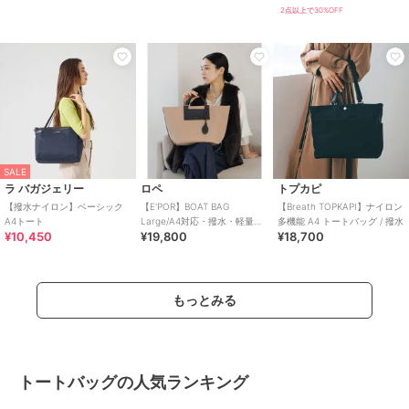
トバッグ
2点以上で30%OFF
SALE
ラ バガジェリー
ロペ
トプカピ
【撥水ナイロン】ベーシック
【E'POR】BOAT BAG
【Breath TOPKAPI】ナイロン
A4トート
Large/A4対応・撥水・軽量・
多機能 A4 トートバッグ / 撥水
¥10,450
¥19,800
¥18,700
26AW
もっとみる
トートバッグの人気ランキング