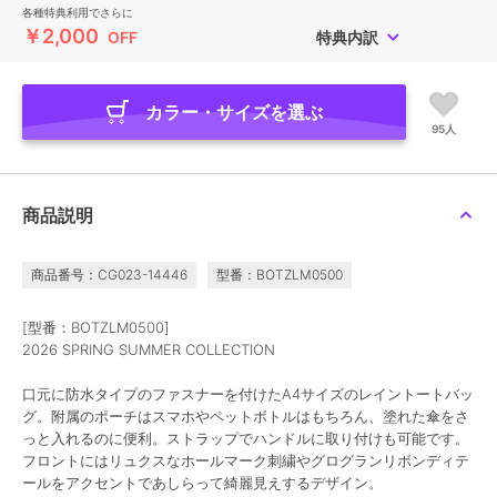
各種特典利用でさらに
￥2,000
OFF
特典内訳
カラー・サイズを選ぶ
95人
商品説明
商品番号：CG023-14446
型番：BOTZLM0500
[型番：BOTZLM0500]
2026 SPRING SUMMER COLLECTION
口元に防水タイプのファスナーを付けたA4サイズのレイントートバッ
グ。附属のポーチはスマホやペットボトルはもちろん、塗れた傘をさ
っと入れるのに便利。ストラップでハンドルに取り付けも可能です。
フロントにはリュクスなホールマーク刺繍やグログランリボンディテ
ールをアクセントであしらって綺麗見えするデザイン。