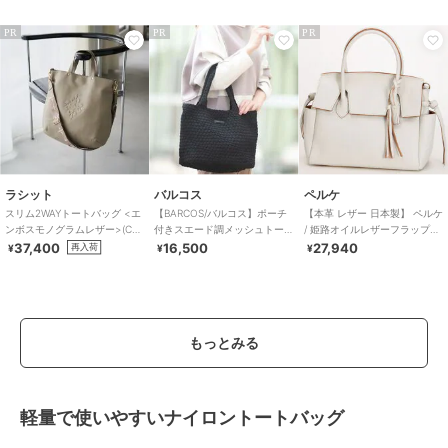
PR
PR
PR
ラシット
バルコス
ペルケ
スリム2WAYトートバッグ <エ
【BARCOS/バルコス】ポーチ
【本革 レザー 日本製】 ペルケ
ンボスモノグラムレザー>(CE-
付きスエード調メッシュトー
/ 姫路オイルレザーフラップ付
1611)
トバッグ
き2wayトートS オケージョン
37,400
16,500
27,940
再入荷
¥
¥
¥
もっとみる
軽量で使いやすいナイロントートバッグ