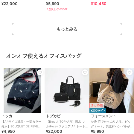
¥22,000
¥5,990
¥10,450
バッグ / 10ポケット
アクセントのキャンバストー
トバッグ
2点以上で30%OFF
もっとみる
オンオフ使えるオフィスバッグ
まとめ割
¥200ｸｰﾎﾟﾝ
トッカ
トプカピ
フォースメント
【A4サイズ対応・一部カラー
【Breath TOPKAPI】撥水 マ
A4対応でたっぷり入る、ビッ
撥水】BOUQUET DE REVE
ルチway スクエア A4 トート
グトート。異素材ハンドルが
¥4,950
¥22,000
¥5,990
ECO BAG エコバッグ
バッグ / 10ポケット
アクセントのキャンバストー