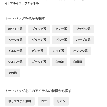
イ | マルイウェブチャネル
トートバッグを色から探す
ホワイト系
ブラック系
グレー系
ブラウン系
ベージュ系
グリーン系
ブルー系
パープル系
イエロー系
ピンク系
レッド系
オレンジ系
シルバー系
ゴールド系
白無地
白織柄
その他
トートバッグをこのアイテムの特徴から探す
ポリエステル素材
ロゴ
リボン