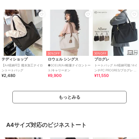
30%OFF
30%OFF
テディショップ
ロウェル シングス
プログレ
【A4収納可】撥水加工ナイロ
●SOEUR/A4軽量ナイロントー
トートバッグ A4収納可能 14イ
ントートバッグ
ト/キャリーオン
ンチPC PROGRES/プログレ ア
¥2,480
¥9,900
¥11,550
リューヴ 20202
もっとみる
A4サイズ対応のビジネストート