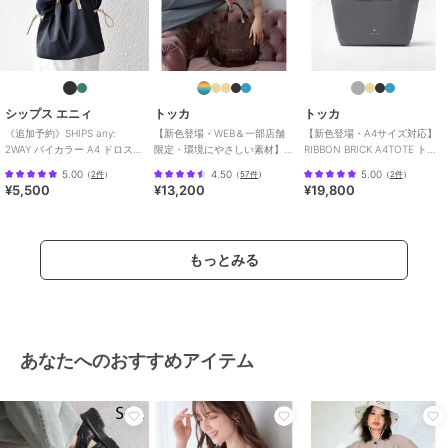
シップス エニィ
トッカ
トッカ
《追加予約》SHIPS any:
【新色登場・WEB＆一部店舗
【新色登場・A4サイズ対応】
2WAY バイカラー A4 ドロスト
限定・環境にやさしい素材】
RIBBON BRICK A4TOTE トー
トート バッグ
SANA SIDEPOCKET TOTE ト
トバッグ
5.00
4.50
5.00
（
2件
）
（
57件
）
（
2件
）
ー
¥5,500
¥13,200
¥19,800
もっとみる
あなたへのおすすめアイテム