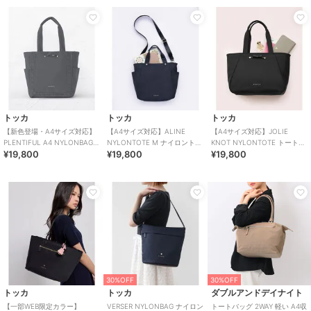
トッカ
トッカ
トッカ
【新色登場・A4サイズ対応】
【A4サイズ対応】ALINE
【A4サイズ対応】JOLIE
PLENTIFUL A4 NYLONBAG
NYLONTOTE M ナイロントー
KNOT NYLONTOTE トートバ
¥19,800
¥19,800
¥19,800
ナイロンバッグ
トバッグ
ッグ
30%OFF
30%OFF
トッカ
トッカ
ダブルアンドデイナイト
【一部WEB限定カラー】
VERSER NYLONBAG ナイロン
トートバッグ 2WAY 軽い A4収