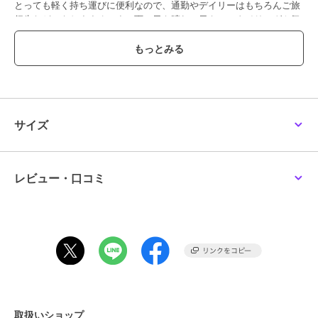
とっても軽く持ち運びに便利なので、通勤やデイリーはもちろんご旅
行先などにもおすすめです。雨の日も晴れの日も、スタイリングや気
分を美しく彩ってくれるアイテムです。
【対応しているもの（本体）】
・A4対応（21×31cm）：○・長財布（約10×20cm）：〇・ペットボ
トル縦/横向き（500ml)：〇
サイズ
【仕様（本体）】・内ポケット:オープン1
【対応しているもの（付属ポーチ）】・長財布（約10×20cm）：〇・
ペットボトル縦向き（500ml）：○
◆本商品は生地に撥水加工をしておりますが、撥水効果は永久ではな
レビュー・口コミ
くご使用方法により経年で効果が薄れます。◆水の浸透をほぼ完全に
防ぐ防水仕様ではございません。水の量が極端に多い場合や霧雨・豪
雨・小さい水滴などの条件により生地やファスナー開閉部の端、縫い
目などから雨や水が侵入する可能性がございます。
使用済みのペットボトルを加工して作られたリサイクルポリエステ
ル。石油化学原料の消費を抑え、天然資源の保存や温室効果ガスの排
出量を低減させるなど、環境保全に配慮された素材です。
*GRS(Global Recycled Standard)の認証を獲得
オンライン専用のラッピングアイテム ラッピングキット（別料金）
取扱いショップ
もご用意がございます。