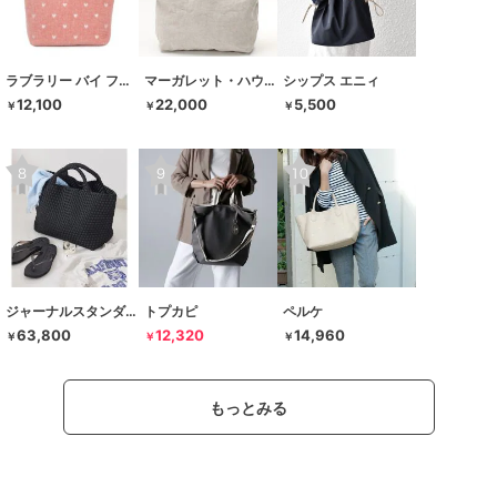
ラブラリー バイ フェイラー
マーガレット・ハウエル アイデア
シップス エニィ
12,100
22,000
5,500
￥
￥
￥
ジャーナルスタンダード レサージュ
トプカピ
ペルケ
63,800
12,320
14,960
￥
￥
￥
もっとみる