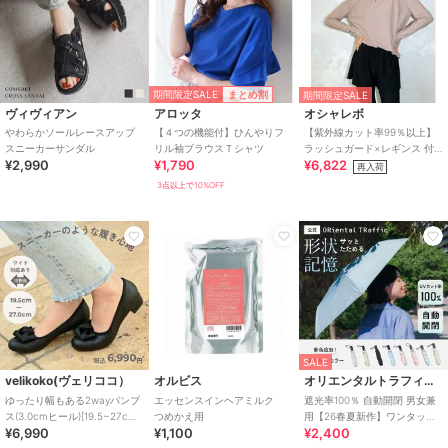
期間限定SALE
まとめ割
期間限定SALE
ヴィヴィアン
アロッタ
オシャレボ
やわらかソールレースアップ
【４つの機能付】ひんやりフ
【紫外線カット率99％以上】
スニーカーサンダル
リル袖ブラウスＴシャツ
ラッシュガード×レギンス 付
¥2,990
¥1,790
¥6,822
き タンキニ
再入荷
3点以上で10%OFF
SALE
velikoko(ヴェリココ）
オルビス
オリエンタルトラフィック
ゆったり幅もある2wayパンプ
エッセンスインヘアミルク
遮光率100％ 自動開閉 男女兼
ス(3.0cmヒール)[19.5~27cm]
つめかえ用
用【26春夏新作】ワンタッチ
¥6,990
¥1,100
¥2,400
ラクチンきれいシューズ
晴雨兼用 折りたたみ傘 /G-
0601