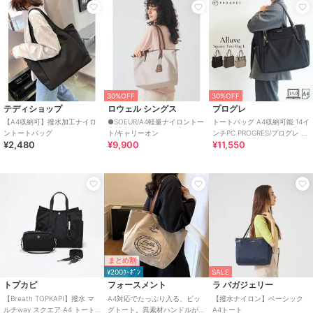
30%OFF
30%OFF
テディショップ
ロウェル シングス
プログレ
【A4収納可】撥水加工ナイロ
●SOEUR/A4軽量ナイロントー
トートバッグ A4収納可能 14イ
ントートバッグ
ト/キャリーオン
ンチPC PROGRES/プログレ ア
¥2,480
¥9,900
¥11,550
リューヴ 20202
まとめ割
¥200ｸｰﾎﾟﾝ
SALE
トプカピ
フォースメント
ラ バガジェリー
【Breath TOPKAPI】撥水 マ
A4対応でたっぷり入る、ビッ
【撥水ナイロン】ベーシック
ルチway スクエア A4 トート
グトート。異素材ハンドルが
A4トート