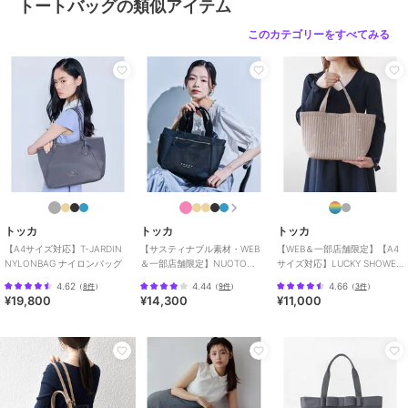
/
2WAY以上
/
旅行・出張対応
トートバッグの類似アイテム
トートバッグ
このカテゴリーをすべてみる
ポリエステル素材
/
ロゴ
/
リボ
ン
/
大(幅31～45cm以下)
/
撥水／
防水加工
/
ビジネス
/
カジュア
ル
/
軽量 700ｇ以下
/
Ａ４収納可
/
2WAY以上
/
旅行・出張対応
原産国
中国
トッカ
トッカ
トッカ
【A4サイズ対応】T-JARDIN
【サスティナブル素材・WEB
【WEB＆一部店舗限定】【A4
NYLONBAG ナイロンバッグ
＆一部店舗限定】NUOTO
サイズ対応】LUCKY SHOWER
NYLON TOTE トートバッグ
TOTE トートバッグ
4.62
4.44
4.66
（
8件
）
（
9件
）
（
3件
）
¥19,800
¥14,300
¥11,000