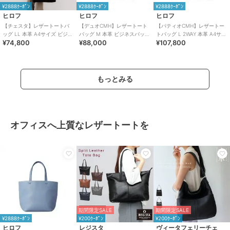
¥2888ｸｰﾎﾟﾝ
¥2888ｸｰﾎﾟﾝ
¥2888ｸｰﾎﾟﾝ
ヒロフ
ヒロフ
ヒロフ
【チェスタ】レザートートバ
【デュオCMH】レザートート
【パティオCMH】レザートー
ッグ LL 本革 A4サイズ ビジネ
バッグ M 本革 ビジネスバッグ
トバッグ L 2WAY 本革 A4サイ
¥74,800
¥88,000
¥107,800
スバッグ ※WEB限定（商品番
（商品番号：P25-35435）
ズ ビジネスバッグ（商品番
号：P25－30630）
号：P25-35513）
もっとみる
オフィスへ上質なレザートートを
期間限定SALE
期間限定SALE
¥2888ｸｰﾎﾟﾝ
¥200ｸｰﾎﾟﾝ
¥200ｸｰﾎﾟﾝ
ヒロフ
レジスタ
ヴィータフェリーチェ