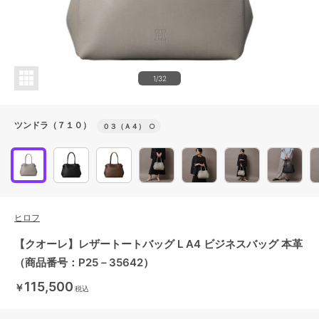
1/32
ツンドラ（７１０）
０３（Ａ４）
○
ヒロフ
【クオーレ】レザートートバッグ L A4 ビジネスバッグ 本革
（商品番号：P25－35642）
115,500
￥
税込