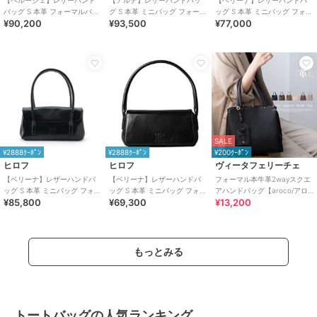
【ペルーシェ】レザーハンド
【アルテ】レザーハンドバッ
【ベリーナ】レザーハンドバ
バッグ S 本革 フォーマルバッ
グ S 本革 ミニバッグ フォーマ
ッグ S 本革 ミニバッグ フォー
¥90,200
¥93,500
¥77,000
グ（商品番号：P25-20708）
ルバッグ（商品番号：P25－
マルバッグ（商品番号：P25-
10526）
10401）
SALE
¥2888ｸｰﾎﾟﾝ
¥2888ｸｰﾎﾟﾝ
¥200ｸｰﾎﾟﾝ
ヒロフ
ヒロフ
ヴィータフェリーチェ
【ベリーナ】レザーハンドバ
【ベリーナ】レザーハンドバ
フォーマル本牛革2wayスクエ
ッグ S 本革 ミニバッグ フォー
ッグ S 本革 ミニバッグ フォー
アハンドバッグ【aroco/アロ
¥85,800
¥69,300
¥13,200
マルバッグ（商品番号：P25-
マルバッグ（商品番号：P25-
コ】セレモニー向け
10402）
10400）
もっとみる
トートバッグの人気ランキング