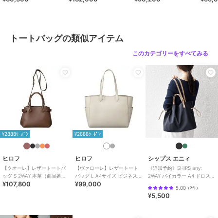
バッグ
／
トートバッグ
号：P25－30500）
39316）
30009
カラー
ツンドラ（７１０）、シェード
（２１５）、ビター（２４３）
トートバッグの類似アイテム
サイズ
０３（Ａ４）
このカテゴリーをすべてみる
素材
外側：牛革（クロモH） 内側：ピ
ッグスエード
商品のお取り扱い方法
原産国
イタリア製
¥2888ｸｰﾎﾟﾝ
¥2888ｸｰﾎﾟﾝ
ヒロフ
ヒロフ
シップス エニィ
【クオーレ】レザートートバ
【ヴァローレ】レザートート
《追加予約》SHIPS any:
ッグ S 2WAY 本革（商品番
バッグ L A4サイズ ビジネスバ
2WAY バイカラー A4 ドロスト
¥107,800
¥99,000
号：P25-35442）
ッグ本革（商品番号：P25-
トート バッグ
5.00
（
2件
）
35314）
¥5,500