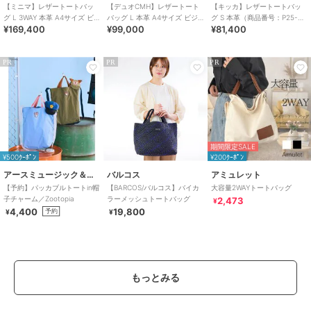
【ミニマ】レザートートバッ
【デュオCMH】レザートート
【キッカ】レザートートバッ
グ L 3WAY 本革 A4サイズ ビ
バッグ L 本革 A4サイズ ビジ
グ S 本革（商品番号：P25-
¥169,400
¥99,000
¥81,400
ジネスバッグ（商品番号：
ネスバッグ（商品番号：P25-
35662）
P25-33003）
35537）
PR
PR
PR
期間限定SALE
¥500ｸｰﾎﾟﾝ
¥200ｸｰﾎﾟﾝ
アースミュージック＆エコロジー
バルコス
アミュレット
【予約】パッカブルトートin帽
【BARCOS/バルコス】バイカ
大容量2WAYトートバッグ
子チャーム／Zootopia
ラーメッシュトートバッグ
2,473
¥
4,400
19,800
予約
¥
¥
もっとみる