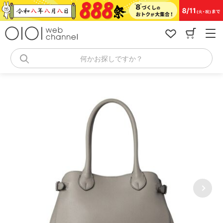
コ
ン
テ
ン
ツ
へ
何かお探しですか？
ス
キ
ッ
プ