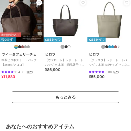
期間限定SALE
¥200ｸｰﾎﾟﾝ
¥2888ｸｰﾎﾟﾝ
¥2888ｸｰﾎﾟﾝ
ヴィータフェリーチェ
ヒロフ
ヒロフ
本革ビジネストートバッグ
【ヴァローレ】レザートート
【チェスタ】レザートートバ
【aroco/アロコ】
バッグ M 本革（商品番号：
ッグ L 本革 A4サイズ ビジネ
¥86,900
P25-35313）
スバッグ（商品番号：P25-
4.05
5.00
（
20件
）
（
4件
）
30009）
¥11,880
¥55,000
もっとみる
あなたへのおすすめアイテム