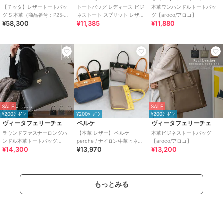
【チッタ】レザートートバッ
トートバッグ レディース ビジ
本革ワンハンドルトートバッ
グ S 本革（商品番号：P25‐
ネストート スプリット レザー
グ【aroco/アロコ】
¥58,300
¥11,385
¥11,880
35550）
牛床革
SALE
SALE
¥200ｸｰﾎﾟﾝ
¥200ｸｰﾎﾟﾝ
¥200ｸｰﾎﾟﾝ
ヴィータフェリーチェ
ペルケ
ヴィータフェリーチェ
ラウンドファスナーロングハ
【本革 レザー】 ペルケ
本革ビジネストートバッグ
ンドル本革トートバッグ
perche / ナイロン牛革ヒネリ
【aroco/アロコ】
¥14,300
¥13,970
¥13,200
【aroco/アロコ】
金具トートバッグ
もっとみる