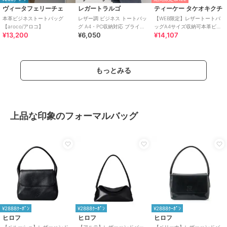
ヴィータフェリーチェ
レガートラルゴ
ティーケー タケオキクチ
本革ビジネストートバッグ
レザー調 ビジネス トートバッ
【WEB限定】レザートートバ
【aroco/アロコ】
グ A4・PC収納対応 ブライト
ッグA4サイズ収納可本革ビジ
¥13,200
¥6,050
¥14,107
バッグシリーズ
ネス対応可
もっとみる
上品な印象のフォーマルバッグ
¥2888ｸｰﾎﾟﾝ
¥2888ｸｰﾎﾟﾝ
¥2888ｸｰﾎﾟﾝ
ヒロフ
ヒロフ
ヒロフ