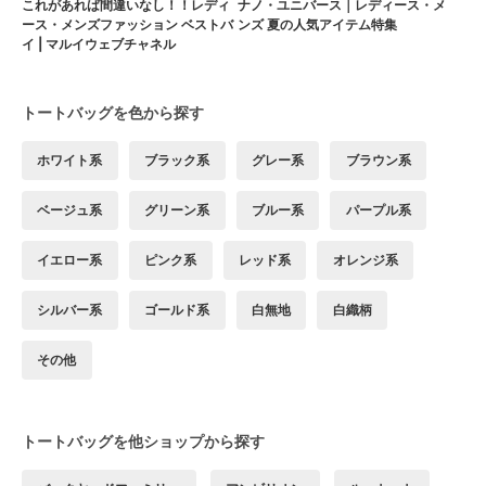
これがあれば間違いなし！！レディ
ナノ・ユニバース｜レディース・メ
ース・メンズファッション ベストバ
ンズ 夏の人気アイテム特集
イ | マルイウェブチャネル
トートバッグを色から探す
ホワイト系
ブラック系
グレー系
ブラウン系
ベージュ系
グリーン系
ブルー系
パープル系
イエロー系
ピンク系
レッド系
オレンジ系
シルバー系
ゴールド系
白無地
白織柄
その他
トートバッグを他ショップから探す