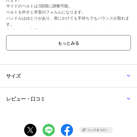
サイドのベルトは3段階に調整可能。
ベルトを外すと舟形のフォルムになります。
ハンドルはゆとりがあり、肩にかけても手持ちでもバランスが取れま
す。
●ポケット：内側 パッチポケット×1 ジッパーポケット×1
●マグネット開閉
●裏地：ピッグスエード
※裏地のカラーは商品のカラーによって異なります。
【おすすめのご使用シーン】
普段のお買い物やカジュアルなデイリースタイルにぴったり。
ビジネスシーンにも対応できる洗練されたデザインが特徴で、ショッ
サイズ
ピングやランチ、荷物の多いお出かけにも活躍します。
【素材】
＜CMH（クロモエイチ）＞
レビュー・口コミ
牛革、クロームなめし、小シボ型押し。
しなやかで伸縮性が高い、14ヵ月以下の小さなメス牛のみを使用。
質感はヒロフの定番オリジナル素材「ソフトバケッタ」よりもマット
で落ち着いた印象に。
小さなシボを型押し加工する事で革の表情も均一化され、上品で端正
な印象の素材に仕上げました。