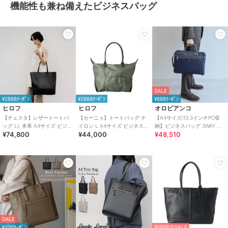
機能性も兼ね備えたビジネスバッグ
SALE
¥2888ｸｰﾎﾟﾝ
¥2888ｸｰﾎﾟﾝ
¥888ｸｰﾎﾟﾝ
ヒロフ
ヒロフ
オロビアンコ
【チェスタ】レザートートバ
【セーニョ】トートバッグ ナ
【A4サイズ/13.3インチPC収
ッグ LL 本革 A4サイズ ビジネ
イロン L A4サイズ ビジネスバ
納】ビジネスバッグ 3WAY オ
¥74,800
¥44,000
¥48,510
スバッグ ※WEB限定（商品番
ッグ（商品番号：P25－
ロビアンコ ソロペルテ 92966
号：P25－30630）
39642）
SALE
¥200ｸｰﾎﾟﾝ
期間限定SALE