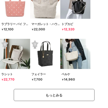
ラブラリー バイ フェイラー
マーガレット・ハウエル アイデア
トプカピ
12,100
22,000
12,320
￥
￥
￥
ラシット
フェイラー
ペルケ
22,770
7,700
14,960
￥
￥
￥
もっとみる