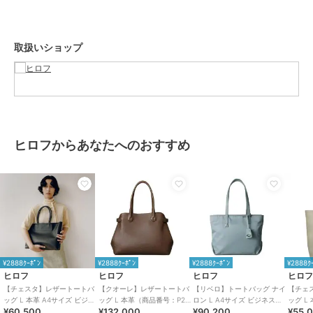
【グループについて】
イタリア語で「芯」、という意味の「クオーレ」は「芯が強く媚びな
取扱いショップ
い、凛としている女性」をイメージしてデザインされました。
ファブリックストラップのカジュアルさと、良質なCMHレザーを組み
合わせることで、カジュアルながらも凛とした印象を与えます。
※商品ご購入時にお渡しするお買上げ証明書にお取り扱い上のご注意
とお手入れについての表示がございますのでよくお読みください。
ヒロフからあなたへのおすすめ
※照明の関係により、実際よりも色味が違って見える場合がありま
す。また、パソコン・スマートフォンなどの環境により、若干製品と
画像のカラーが異なる場合もございます。
重量:約940g(サンプルサイズ)
ブランド
ヒロフ
ショップ
ヒロフ
¥2888ｸｰﾎﾟﾝ
¥2888ｸｰﾎﾟﾝ
¥2888ｸｰﾎﾟﾝ
¥2888ｸ
ヒロフ
ヒロフ
ヒロフ
ヒロ
商品カテゴリ
バッグ
／
トートバッグ
【チェスタ】レザートートバ
【クオーレ】レザートートバ
【リベロ】トートバッグ ナイ
【チェ
ッグ L 本革 A4サイズ ビジネ
ッグ L 本革（商品番号：P25-
ロン L A4サイズ ビジネスバ
ッグ L
性別タイプ
レディース
¥60,500
¥132,000
¥90,200
¥55,
スバッグ ※WEB限定（商品番
35443）
ッグ（商品番号：P25-
スバッグ