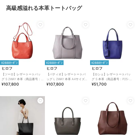
高級感溢れる本革トートバッグ
¥2888ｸｰﾎﾟﾝ
¥2888ｸｰﾎﾟﾝ
¥2888ｸｰﾎﾟﾝ
ヒロフ
ヒロフ
ヒロフ
【ソーロ】レザートートバッ
【パティオ】レザートートバ
【ロシェ】レザートートバッ
グ S 2WAY 本革（商品番号：
ッグ L 2WAY 本革 A4サイズ
グ S 本革（商品番号：P25-
¥107,800
¥107,800
¥51,700
P25-20434）
ビジネスバッグ（商品番号：
30903）
P25-20223）