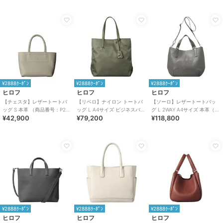
¥2888ｸｰﾎﾟﾝ
¥2888ｸｰﾎﾟﾝ
¥2888ｸｰﾎﾟﾝ
ヒロフ
ヒロフ
ヒロフ
【チェスタ】レザートートバ
【リベロ】ナイロン トートバ
【ソーロ】レザートートバッ
ッグ S 本革 （商品番号：P25
ッグ L A4サイズ ビジネスバッ
グ L 2WAY A4サイズ 本革（商
¥42,900
¥79,200
¥118,800
－30530）
グ（商品番号：P25-39314）
品番号：P25-20435）
¥2888ｸｰﾎﾟﾝ
¥2888ｸｰﾎﾟﾝ
¥2888ｸｰﾎﾟﾝ
ヒロフ
ヒロフ
ヒロフ