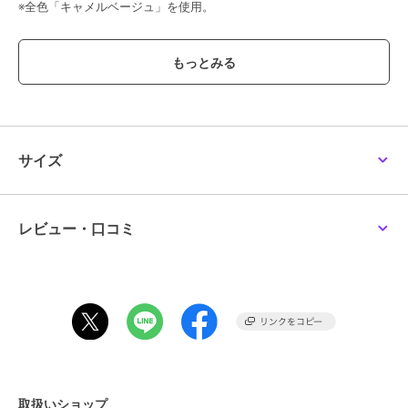
※全色「キャメルベージュ」を使用。
【おすすめのご使用シーン】
書類を持ち運ばない通勤や週末のショッピングやカフェにも軽やかに
持ち運べます。
【素材】
＜CMH（クロモエイチ）＞
サイズ
牛革、クロームなめし、小シボ型押し。
しなやかで伸縮性が高い、14ヵ月以下の小さなメス牛のみを使用。
丁寧にクロームなめしをする事で軽量に仕上がり、絶妙なニュアンス
カラーを美しく表現することも可能です。
レビュー・口コミ
＜マイクロファイバー＞
ライニングには強度のあるマイクロファイバーを採用。
ボンディング製法を用いることで内側のコントラクションが綺麗に仕
上がるだけでなく柔らかさも実感していただけます。
＜Hメタル＞
>ニッケルフリープロテクションのコーティング。さびや変色にも強
いとされているため長持ちします。【グループについて】
取扱いショップ
「CHICCA（キッカ）」は、イタリア語で「かわいい」「わたしの宝