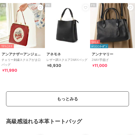
PR
PR
PR
SALE
19%OFF
¥1000ｸｰﾎﾟﾝ
アンアナザーアンジェラス
アネモネ
アンナマリー
チェリー刺繍スクエアがま口
レザー調スクエア2WAYバッグ
2WAY手提げ
バッグ
6,930
11,000
¥
¥
11,990
¥
もっとみる
高級感溢れる本革トートバッグ