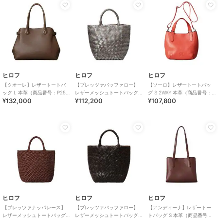
ヒロフ
ヒロフ
ヒロフ
【クオーレ】レザートートバ
【ブレッツァバッファロー】
【ソーロ】レザートートバッ
ッグ L 本革（商品番号：P25-
レザーメッシュトートバッグ
グ S 2WAY 本革（商品番号：
¥132,000
¥112,200
¥107,800
35443）
M 本革 ステッチ メタリック
P25-20434）
（商品番号：P25-36413
ヒロフ
ヒロフ
ヒロフ
【ブレッツァナッパレース】
【ブレッツァバッファロー】
【アンディーナ】レザートー
レザーメッシュトートバッグ
レザーメッシュトートバッグ
トバッグ S 本革（商品番号：