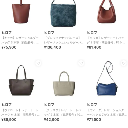
ヒロフ
ヒロフ
ヒロフ
【キッカ】レザーショルダー
【ブレッツァナッパレース】
【キッカ】レザートートバッ
バッグ S 本革（商品番号：
レザーメッシュショルダーバ
グ S 本革（商品番号：P25-
¥75,900
¥136,400
¥81,400
P25－35661）
ッグ S 本革（商品番号：P25-
35662）
31005）
ヒロフ
ヒロフ
ヒロフ
【ヴァローレ】レザートート
【チェスタ】レザートートバ
【ヴィータ】レザーショルダ
バッグ M 本革（商品番号：
ッグ S 本革 （商品番号：P25
ーバッグ S 2WAY 本革（商品
¥86,900
¥42,900
¥71,500
P25-35313）
－30530）
番号：P25-20020）