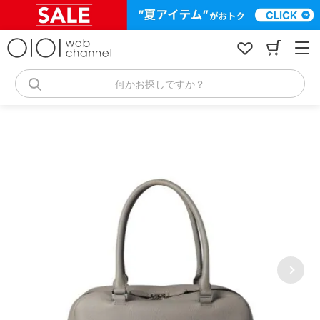
コ
ン
テ
ン
ツ
へ
何かお探しですか？
ス
キ
ッ
プ