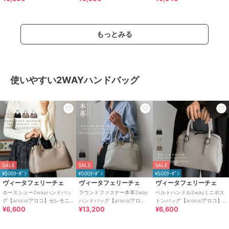
もっとみる
使いやすい2WAYハンドバッグ
SALE
SALE
SALE
¥500ｸｰﾎﾟﾝ
¥500ｸｰﾎﾟﾝ
¥500ｸｰﾎﾟﾝ
ヴィータフェリーチェ
ヴィータフェリーチェ
ヴィータフェリーチェ
ホースシュー2wayハンドバッ
ラウンドファスナー本革2way
ベルトハンドル2wayミニボス
グ【aroco/アロコ】セレモニ
ハンドバッグ【aroco/アロ
トンバッグ【aroco/アロコ】
¥6,600
¥13,200
¥6,600
ー向け
コ】
セレモニー向け