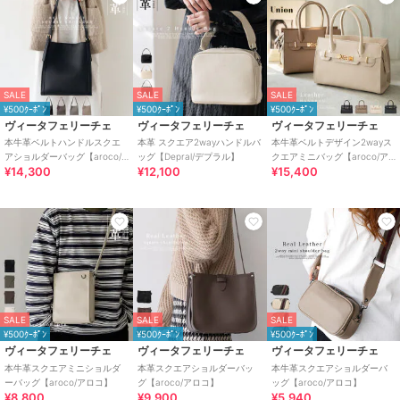
SALE
SALE
SALE
¥500ｸｰﾎﾟﾝ
¥500ｸｰﾎﾟﾝ
¥500ｸｰﾎﾟﾝ
ヴィータフェリーチェ
ヴィータフェリーチェ
ヴィータフェリーチェ
本牛革ベルトハンドルスクエ
本革 スクエア2wayハンドルバ
本牛革ベルトデザイン2wayス
アショルダーバッグ【aroco/
ッグ【Depral/デプラル】
クエアミニバッグ【aroco/ア
¥14,300
¥12,100
¥15,400
アロコ】
ロコ】セレモニー向け
SALE
SALE
SALE
¥500ｸｰﾎﾟﾝ
¥500ｸｰﾎﾟﾝ
¥500ｸｰﾎﾟﾝ
ヴィータフェリーチェ
ヴィータフェリーチェ
ヴィータフェリーチェ
本牛革スクエアミニショルダ
本革スクエアショルダーバッ
本牛革スクエアショルダーバ
ーバッグ【aroco/アロコ】
グ【aroco/アロコ】
ッグ【aroco/アロコ】
¥8,800
¥9,900
¥5,940