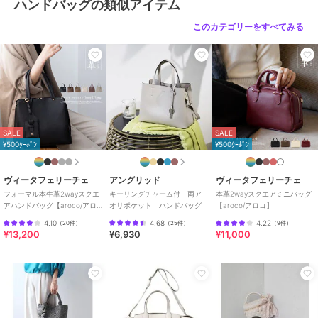
カラー
ツンドラ（７１０）、シェード
ハンドバッグの類似アイテム
（２１５）、ヴェイパー（９９
このカテゴリーをすべてみる
６）、ブリュー（９４２）
サイズ
０２（Ｂ５）
素材
外側：牛革（クロモH） 内側：マ
イクロファイバー
商品のお取り扱い方法
特徴
バッグ
SALE
SALE
本革
/
無地
¥500ｸｰﾎﾟﾝ
¥500ｸｰﾎﾟﾝ
ハンドバッグ
ヴィータフェリーチェ
アングリッド
ヴィータフェリーチェ
本革
/
無地
フォーマル本牛革2wayスクエ
キーリングチャーム付 両ア
本革2wayスクエアミニバッグ
アハンドバッグ【aroco/アロ
オリポケット ハンドバッグ
【aroco/アロコ】
原産国
イタリア製
コ】セレモニー向け
4.10
4.68
4.22
（
20件
）
（
25件
）
（
9件
）
¥13,200
¥6,930
¥11,000