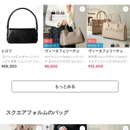
SALE
SALE
¥500ｸｰﾎﾟﾝ
¥500ｸｰﾎﾟﾝ
ヒロフ
ヴィータフェリーチェ
ヴィータフェリーチェ
【ベリーナ】レザーハンドバ
ホースシュー2wayハンドバッ
本牛革ベルトデザイン2wayス
ッグ S 本革 ミニバッグ フォー
グ【aroco/アロコ】セレモニ
クエアミニバッグ【aroco/ア
¥69,300
¥6,600
¥15,400
マルバッグ（商品番号：P25-
ー向け
ロコ】セレモニー向け
10400）
もっとみる
スクエアフォルムのバッグ