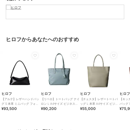
物」を意味する名前を持つ、日常に寄り添いつつ特別感をプラスする
バッググループ。
ふっくらとした丸みを帯びた柔らかなフォルムに、きらりと控えめに
輝くHメタルをアクセントとし、上品でフェミニンな印象を演出。
※商品ご購入時にお渡しするお買上げ証明書にお取り扱い上のご注意
ヒロフからあなたへのおすすめ
とお手入れについての表示がございますのでよくお読みください。
※照明の関係により、実際よりも色味が違って見える場合がありま
す。また、パソコン・スマートフォンなどの環境により、若干製品と
画像のカラーが異なる場合もございます。
重量:約615g(サンプルサイズ)
ブランド
ヒロフ
ヒロフ
ヒロフ
ヒロフ
ヒロ
ショップ
ヒロフ
【アルテ】レザーハンドバッ
【リベロ】トートバッグ ナイ
【チェスタ】レザートートバ
【キッ
グ S 本革 ミニバッグ フォー
ロン L A4サイズ ビジネスバ
ッグ L 本革 A4サイズ ビジネ
バッグ 
商品カテゴリ
バッグ
／
ハンドバッグ
¥93,500
¥90,200
¥55,000
¥75,
マルバッグ（商品番号：P25
ッグ（商品番号：P25-
スバッグ（商品番号：P25-
P25－3
－10526）
39316）
30009）
性別タイプ
レディース
バッグ
／
ハンドバッグ