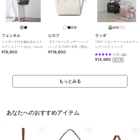
フェンネル
ヒロフ
ランダ
ミニポーチ付き編み込みスク
【ヴァローレ】レザーハンド
2WAY リボンチャームキルティ
エアミニトート(gray・black)
バッグ M 2WAY 本革（商品番
ングバニティバッグ
¥19,800
¥118,800
号：P25-35415）
5.00
（
2件
）
¥14,960
再入荷
もっとみる
あなたへのおすすめアイテム