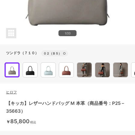
1/33
ツンドラ（７１０）
０２（Ｂ５）
○
ヒロフ
【キッカ】レザーハンドバッグ M 本革（商品番号：P25－
35663）
85,800
￥
税込