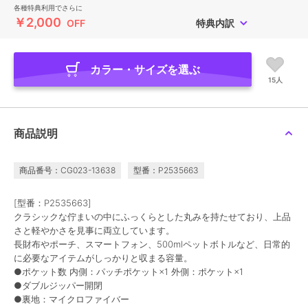
各種特典利用でさらに
￥2,000
OFF
特典内訳
カラー・サイズを選ぶ
15人
商品説明
商品番号：CG023-13638
型番：P2535663
[型番：P2535663]
クラシックな佇まいの中にふっくらとした丸みを持たせており、上品
さと軽やかさを見事に両立しています。
長財布やポーチ、スマートフォン、500mlペットボトルなど、日常的
に必要なアイテムがしっかりと収まる容量。
●ポケット数 内側：パッチポケット×1 外側：ポケット×1
●ダブルジッパー開閉
●裏地：マイクロファイバー