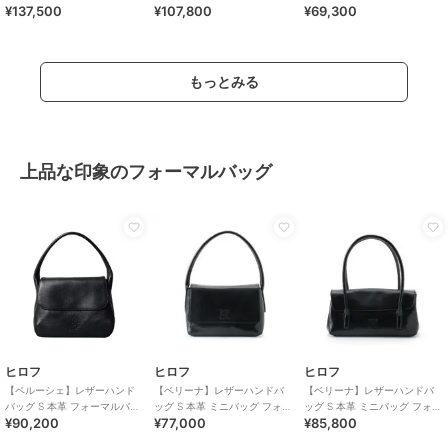
¥137,500
¥107,800
¥69,300
M 本革（商品番号：P25-
M 本革 ステッチ（商品番号：
P25－35542）
31803）
P25-30413）
もっとみる
上品な印象のフォーマルバッグ
ヒロフ
ヒロフ
ヒロフ
【ペルーシェ】レザーハンド
【ベリーナ】レザーハンドバ
【ベリーナ】レザーハンドバ
バッグ S 本革 フォーマルバッ
ッグ S 本革 ミニバッグ フォー
ッグ S 本革 ミニバッグ フォー
¥90,200
¥77,000
¥85,800
グ（商品番号：P25-20708）
マルバッグ（商品番号：P25-
マルバッグ（商品番号：P25-
10401）
10402）