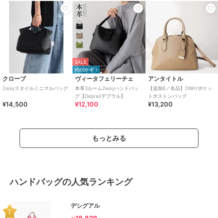
SALE
¥500ｸｰﾎﾟﾝ
クローブ
ヴィータフェリーチェ
アンタイトル
2wayスタイルミニマルバッグ
本革3ルーム2wayハンドバッ
【追加8／名品】2WAYポケッ
グ【Depral/デプラル】
トボストンバッグ
¥14,500
¥12,100
¥13,200
もっとみる
ハンドバッグの人気ランキング
デシグアル