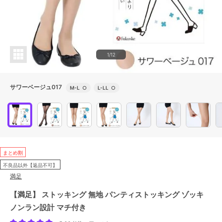
1/12
サワーベージュ017
M-L
○
L-LL
○
まとめ割
不良品以外【返品不可】
満足
【満足】 ストッキング 無地 パンティストッキング ゾッキ
ノンラン設計 マチ付き