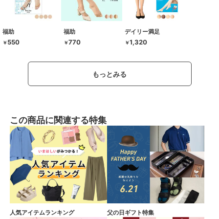
福助
福助
デイリー満足
550
770
1,320
￥
￥
￥
もっとみる
この商品に関連する特集
人気アイテムランキング
父の日ギフト特集