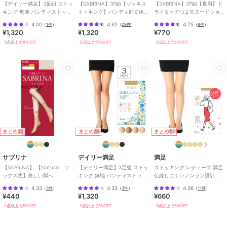
【デイリー満足】3足組 ストッ
【SABRINA】3P組【ゾッキス
【SABRINA】3P組【夏用】ド
キング 無地 パンティストッキ
トッキング】パンティ部立体
ライタッチつま先ヌードショ
ング ゾッキ ノンラン設計 マチ
設計／マチ付き／つま先補強
ートストッキング
4.00
4.62
4.75
（
1件
）
（
29件
）
（
8件
）
付き
¥1,320
¥1,320
¥770
3点以上で8%OFF
2点以上で8%OFF
2点以上で8%OFF
まとめ割
まとめ割
まとめ割
サブリナ
デイリー満足
満足
【SABRINA】 【Natural ソ
【デイリー満足】3足組 ストッ
ストッキング レディース 満足
ックス丈】美しい脚へ
キング 無地 パンティストッキ
伝線しにくいノンラン設計 無
ング ゾッキ ノンラン設計 ネー
地
4.33
4.33
4.36
（
3件
）
（
3件
）
（
11件
）
ム付き
¥440
¥1,320
¥660
2点以上で8%OFF
3点以上で8%OFF
3点以上で8%OFF