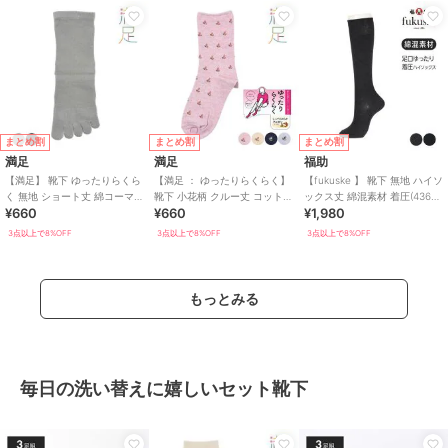
まとめ割
まとめ割
まとめ割
満足
満足
福助
【満足】 靴下 ゆったりらくら
【満足 ： ゆったりらくらく】
【fukuske 】 靴下 無地 ハイソ
く 無地 ショート丈 綿コーマ＋
靴下 小花柄 クルー丈 コットン
ックス丈 綿混素材 着圧(4363-
¥660
¥660
¥1,980
BR(3345-07N)
メランジ 締め付けにくい
605)
3点以上で8%OFF
3点以上で8%OFF
3点以上で8%OFF
もっとみる
毎日の洗い替えに嬉しいセット靴下