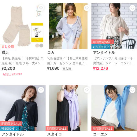
期間限定SALE
まとめ割
¥1500ｸｰﾎﾟﾝ
満足
コカ
アンタイトル
【満足 美温活 ： 冷房対策】2
＼新色登場／ 【西山茉希様着
【アンサンブル可日除け・冷
足組 靴下 無地 クルー丈＆5本
用】ガーゼシャツ 全14色 / 冷
房対策】シアーレーヨンZIPカ
¥2,200
¥1,690
¥12,276
指 シルク混 重ね履きセット
房対策
ーディガン
再入荷
3点以上で8%OFF
期間限定SALE
¥1500ｸｰﾎﾟﾝ
期間限定SALE
期間限定SALE
アンタイトル
スタイロ
コーエン