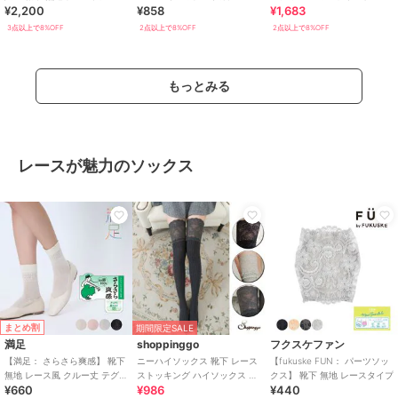
¥2,200
¥858
¥1,683
指 シルク混 重ね履きセット
編み かかと大きめ ナイガイ
ーカー丈 ソックス
3点以上で8%OFF
2点以上で8%OFF
2点以上で8%OFF
もっとみる
レースが魅力のソックス
まとめ割
期間限定SALE
満足
shoppinggo
フクスケファン
【満足： さらさら爽感】 靴下
ニーハイソックス 靴下 レース
【fukuske FUN： パーツソッ
無地 レース風 クルー丈 テグス
ストッキング ハイソックス リ
クス】 靴下 無地 レースタイプ
¥660
¥986
¥440
メッシュ素材
ブ編み