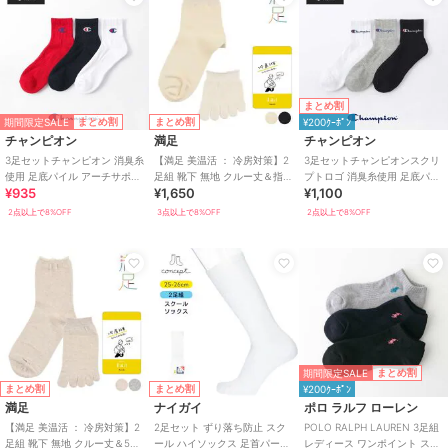
まとめ割
期間限定SALE
まとめ割
まとめ割
¥200ｸｰﾎﾟﾝ
チャンピオン
満足
チャンピオン
3足セットチャンピオン 消臭糸
【満足 美温活 ： 冷房対策】2
3足セットチャンピオンスクリ
使用 足底パイル アーチサポー
足組 靴下 無地 クルー丈＆指先
プトロゴ 消臭糸使用 足底パイ
¥935
¥1,650
¥1,100
ト ショート丈ソックス
5本指 綿素材 シルク混 重ね履
ル アーチサポート ショート丈
き
ソックス
2点以上で8%OFF
3点以上で8%OFF
2点以上で8%OFF
期間限定SALE
まとめ割
まとめ割
まとめ割
¥200ｸｰﾎﾟﾝ
満足
ナイガイ
ポロ ラルフ ローレン
【満足 美温活 ： 冷房対策】2
2足セット ずり落ち防止 スク
POLO RALPH LAUREN 3足組
足組 靴下 無地 クルー丈＆5本
ール ハイソックス 足首パール
レディース ワンポイント スニ