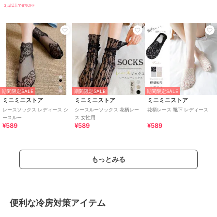
3点以上で8%OFF
期間限定SALE
期間限定SALE
期間限定SALE
ミニミニストア
ミニミニストア
ミニミニストア
レースソックス レディース シ
シースルーソックス 花柄レー
花柄レース 靴下 レディース
ースルー
ス 女性用
¥589
¥589
¥589
もっとみる
便利な冷房対策アイテム