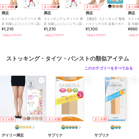
タイツ・パンスト
まとめ割
まとめ割
まとめ割
まとめ
満足
満足
満足
満足
性別タイプ
レディース
ストッキング レディース 満
ストッキング レディース 満
【満足】 ストッキング 無地
ストッ
レッグウェア
／
ストッキング・
足 伝線しにくいノンラン設計
足 伝線しにくいノンラン設計
ハイソックス丈 足底メガメッ
足 伝
タイツ・パンスト
¥1,210
¥1,210
¥1,100
¥660
無地 3L4L
無地 5L-6L
シュ編み つま先かかと綿混
無地
3点以上で8%OFF
3点以上で8%OFF
3点以上で8%OFF
3点以上で
カラー
サワーベージュ017、ブラック09
0、クリアヌード330、ヌーディベ
ージュ535
ストッキング・タイツ・パンストの類似アイテム
サイズ
M-L,L-LL
このカテゴリーをすべてみる
素材
ナイロン・ポリウレタン
商品のお取り扱い方法
特徴
レッグウェア
無地
ストッキング・タイツ・パンスト
無地
まとめ割
まとめ割
まとめ割
原産国
日本
デイリー満足
サブリナ
サブリナ