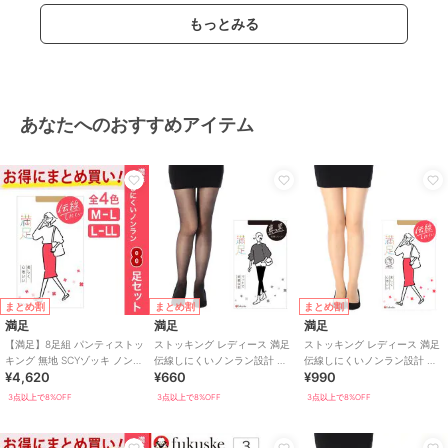
もっとみる
あなたへのおすすめアイテム
まとめ割
まとめ割
まとめ割
満足
満足
満足
【満足】8足組 パンティストッ
ストッキング レディース 満足
ストッキング レディース 満足
キング 無地 SCYゾッキ ノンラ
伝線しにくいノンラン設計 ブ
伝線しにくいノンラン設計 無
¥4,620
¥660
¥990
ン つま先補強 マチ
ラック 無地
地 JJML
3点以上で8%OFF
3点以上で8%OFF
3点以上で8%OFF