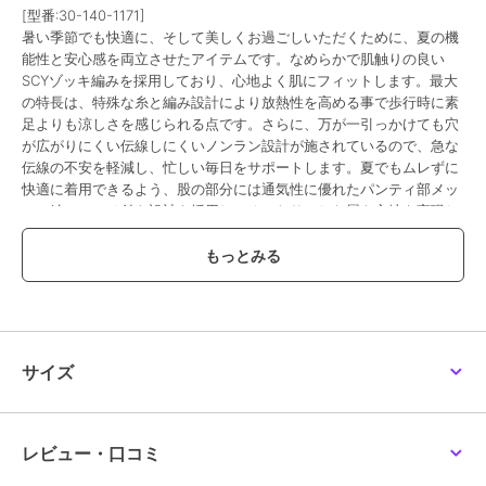
[型番:30-140-1171]
暑い季節でも快適に、そして美しくお過ごしいただくために、夏の機
能性と安心感を両立させたアイテムです。なめらかで肌触りの良い
SCYゾッキ編みを採用しており、心地よく肌にフィットします。最大
の特長は、特殊な糸と編み設計により放熱性を高める事で歩行時に素
足よりも涼しさを感じられる点です。さらに、万が一引っかけても穴
が広がりにくい伝線しにくいノンラン設計が施されているので、急な
伝線の不安を軽減し、忙しい毎日をサポートします。夏でもムレずに
快適に着用できるよう、股の部分には通気性に優れたパンティ部メッ
シュ編みとマチ付き設計を採用し、ゆったりとした履き心地を実現し
ています。また、後ろ側に付いたネームにより、慌ただしい朝でもス
トッキングの前後を簡単に見分けられます。ストッキング全体に立体
感を与える足型セット加工が施されており、脚に美しくフィットしま
す。つま先はサンダルやオープントゥの靴でも目立ちにくいつま先ス
ルー仕様です。衛生面では抗菌防臭加工により気になるニオイを抑
え、毎日を快適に過ごせる一足です。
サイズ
※商品画像は、お客様のお使いのモニターや部屋の環境等により、実
際の商品と色味が多少異なる場合がございます。
レビュー・口コミ
●品番：30-140-1171