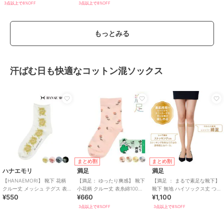
補強
3点以上で8%OFF
3点以上で8%OFF
もっとみる
汗ばむ日も快適なコットン混ソックス
まとめ割
まとめ割
ハナエモリ
満足
満足
【HANAEMORI】 靴下 花柄
【満足： ゆったり爽感】 靴下
【満足 ： まるで素足な靴下】
クルー丈 メッシュ テグス 表糸
小花柄 クルー丈 表糸綿100％
靴下 無地 ハイソックス丈 つま
¥550
¥660
¥1,100
綿100％
天然素材
先かかと綿混(340-4331)
3点以上で8%OFF
3点以上で8%OFF