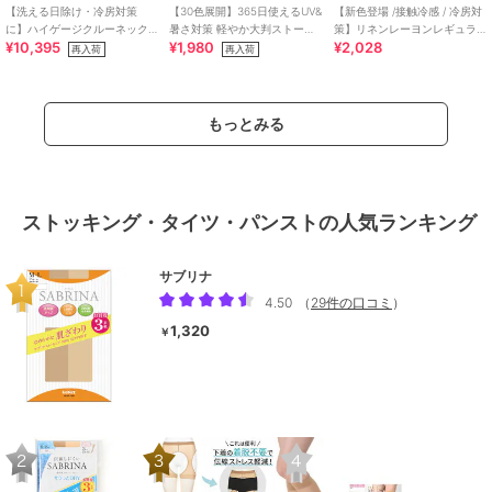
【洗える日除け・冷房対策
【30色展開】365日使えるUV&
【新色登場 /接触冷感 / 冷房対
に】ハイゲージクルーネック
暑さ対策 軽やか大判ストール
策】リネンレーヨンレギュラ
¥10,395
¥1,980
¥2,028
カーディガン
薄手 無地 冷房対策 春夏秋冬
ーカラーシャツ（インフルエ
再入荷
再入荷
ンサー紹介アイ
もっとみる
ストッキング・タイツ・パンストの人気ランキング
サブリナ
4.50
（
29件の口コミ
）
1,320
￥