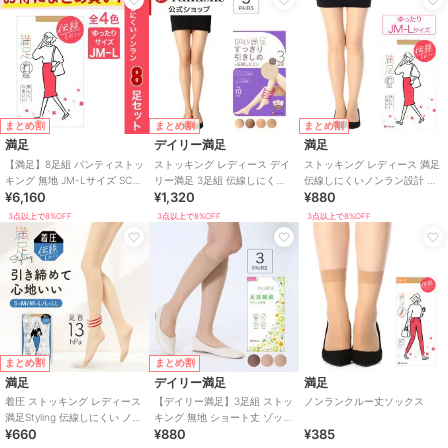
まとめ割
まとめ割
まとめ割
満足
デイリー満足
満足
【満足】8足組 パンティストッ
ストッキング レディース デイ
ストッキング レディース 満足
キング 無地 JM-Lサイズ SCY
リー満足 3足組 伝線しにくい
伝線しにくいノンラン設計 無
¥6,160
¥1,320
¥880
ゾッキ ノンラン
ノンラン設計 着圧 無地
地 JM-L
3点以上で8%OFF
3点以上で8%OFF
3点以上で8%OFF
まとめ割
まとめ割
満足
デイリー満足
満足
着圧 ストッキング レディース
【デイリー満足】3足組 ストッ
ノンランクルー丈ソックス
満足Styling 伝線しにくい ノン
キング 無地 ショート丈 ゾッキ
¥660
¥880
¥385
ラン設計 無地
ノンラン設計 抗菌防臭 つま先