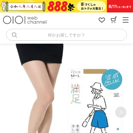
コ
ン
テ
ン
ツ
へ
何かお探しですか？
ス
キ
ッ
プ