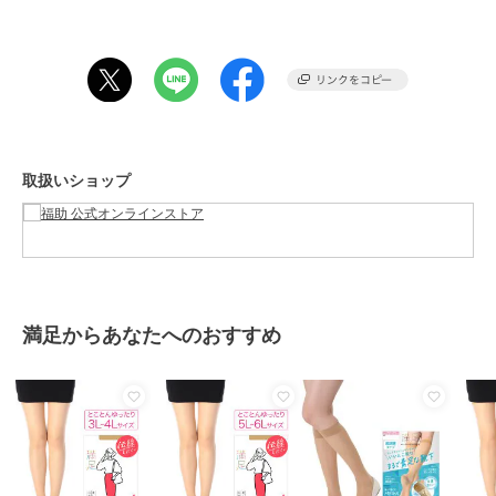
●原産国：日本
●組成：ナイロン・ポリウレタン
●サイズ：M-L,L-LL
●カラー：サワーベージュ017,ブラック090,クリアヌード330,ヌーデ
ィベージュ535
●特徴：・パンティストッキング・無地・ゾッキ ノンラン設計・マチ
付き・ネーム付き・つま先スルー・ 抗菌防臭 足型セット
●関連キーワード：満足 まんぞく マンゾク ストッキング 黒 ブラッ
取扱いショップ
ク ベージュ 肌色 靴下 レディースソックス レディースストッキング
パンスト サマーストッキング 夏用 通年 オールシーズン 福助 ふくす
け フクスケ fukusuke fukuske 伝線しにくい 抗菌防臭 つま先補強
丈夫 耐久性 デニール ニオイ対策 冠婚葬祭 フォーマル 結婚式 葬儀
ビジネス オフィス OL お祝い事 お呼ばれ パーティー 日本製 メイド
インジャパン パンティ部通気性仕様 快適 つま先スルー ヌードトゥ
つま先切り替えなし 足先シームレス ネイルが映える透明感
満足からあなたへのおすすめ
この商品は、不良品のみ返品を承ります
ブランド
満足
ショップ
福助 公式オンラインストア
商品カテゴリ
レッグウェア
／
ストッキング・