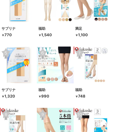
サブリナ
福助
満足
770
1,540
1,100
￥
￥
￥
サブリナ
福助
福助
1,320
990
748
￥
￥
￥