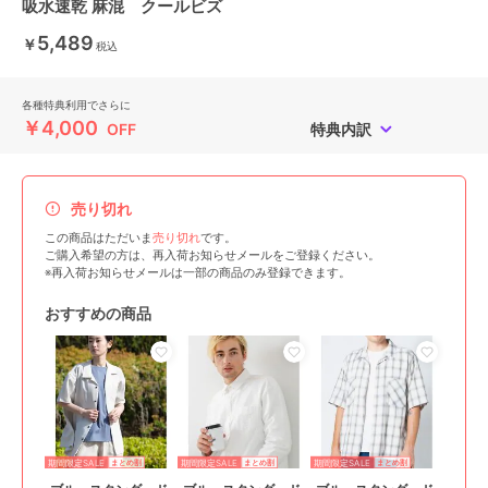
吸水速乾 麻混 クールビズ
5,489
￥
税込
各種特典利用でさらに
￥4,000
OFF
特典内訳
売り切れ
この商品はただいま
売り切れ
です。
ご購入希望の方は、再入荷お知らせメールをご登録ください。
※再入荷お知らせメールは一部の商品のみ登録できます。
おすすめの商品
期間限定SALE
期間限定SALE
期間限定SALE
まとめ割
まとめ割
まとめ割