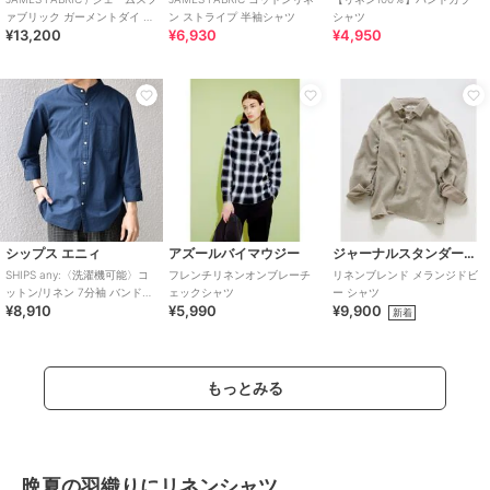
ァブリック ガーメントダイ リ
ン ストライプ 半袖シャツ
シャツ
¥13,200
¥6,930
¥4,950
ネンシャツ
シップス エニィ
アズールバイマウジー
ジャーナルスタンダード レリューム
SHIPS any:〈洗濯機可能〉コ
フレンチリネンオンブレーチ
リネンブレンド メランジドビ
ットン/リネン 7分袖 バンドカ
ェックシャツ
ー シャツ
¥8,910
¥5,990
¥9,900
ラー ポケット シャツ◇
新着
もっとみる
晩夏の羽織りにリネンシャツ