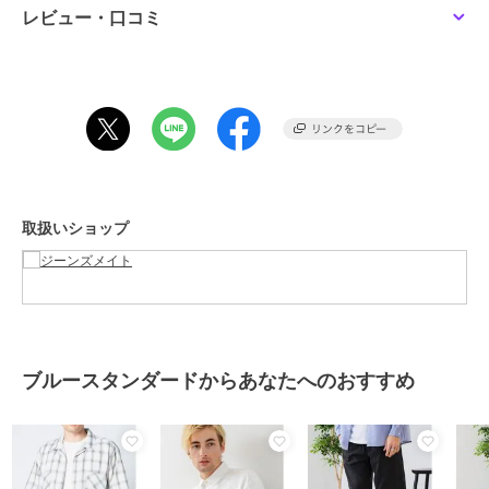
ル、デニム、チノパン、カーゴパンツがオススメです。
レビュー・口コミ
・パンツの丈をくるぶし丈にするとコーディネートのポイントになり
ます。
・ショーツとの相性は抜群で定番中の定番です。
・タックインやフロントインスタイルもオススメ！
・ワンサイズ大きめでビッグシルエットスタイルも◎
・バケットハット、キャップ、ハット、ビーニー、ニット帽とのセッ
トアップもおすすめです。
【Blue Standard:ブルースタンダード】
取扱いショップ
スタンダードながら、程よくトレンドをミックスした都会的で爽やか
なニューベーシックスタイル。
ワンランク上のデザイン性を手頃な価格で提供する大人のメンズカジ
ュアルブランドです。
ブランド
ブルースタンダード
ブルースタンダードからあなたへのおすすめ
ショップ
ジーンズメイト
商品カテゴリ
トップス
／
シャツ
性別タイプ
メンズ