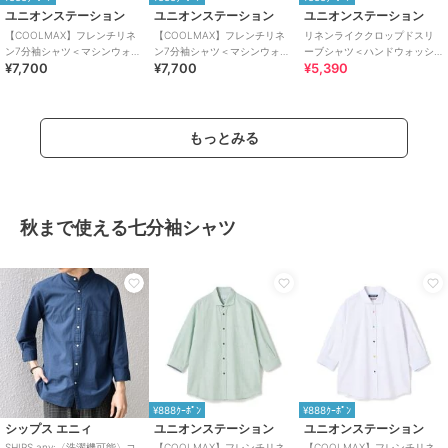
ユニオンステーション
ユニオンステーション
ユニオンステーション
【COOLMAX】フレンチリネ
【COOLMAX】フレンチリネ
リネンライククロップドスリ
ン7分袖シャツ＜マシンウォッ
ン7分袖シャツ＜マシンウォッ
ーブシャツ＜ハンドウォッシ
¥7,700
¥7,700
¥5,390
シャブル・通気性＞
シャブル・通気性＞
ャブル＞
もっとみる
秋まで使える七分袖シャツ
¥888ｸｰﾎﾟﾝ
¥888ｸｰﾎﾟﾝ
シップス エニィ
ユニオンステーション
ユニオンステーション
SHIPS any:〈洗濯機可能〉コ
【COOLMAX】フレンチリネ
【COOLMAX】フレンチリネ