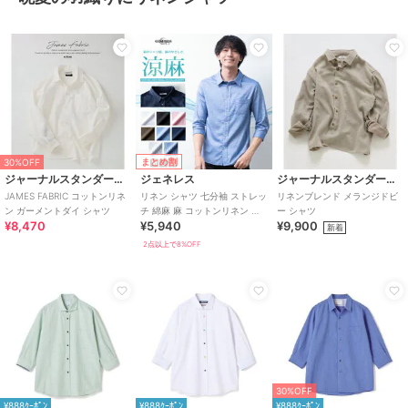
まとめ割
30%OFF
ジャーナルスタンダード レリューム
ジェネレス
ジャーナルスタンダード レリューム
JAMES FABRIC コットンリネ
リネン シャツ 七分袖 ストレッ
リネンブレンド メランジドビ
ン ガーメントダイ シャツ
チ 綿麻 麻 コットンリネン メ
ー シャツ
¥8,470
¥5,940
¥9,900
ンズシャツ ブラウス ワイシャ
新着
ツ
2点以上で8%OFF
30%OFF
¥888ｸｰﾎﾟﾝ
¥888ｸｰﾎﾟﾝ
¥888ｸｰﾎﾟﾝ