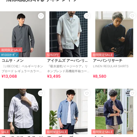
期間限定SALE
¥1000ｸｰﾎﾟﾝ
50%OFF
期間限定SALE
コムサ・メン
アイテムズ アーバンリサーチ
アーバンリサーチ
〔LIBECO社〕ベルギーリネン
『吸水速乾/イージーケア』リ
LINEN REGULAR SHIRTS
ブロード レギュラーカラーシ
ネンブレンド高機能半袖コー
¥13,068
¥3,495
¥8,580
ャツ
チシャツ
SALE
期間限定SALE
期間限定SALE