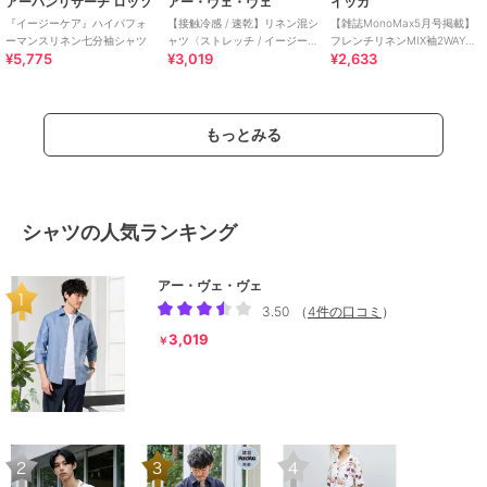
アーバンリサーチ ロッソ
アー・ヴェ・ヴェ
イッカ
『イージーケア』ハイパフォ
【接触冷感 / 速乾】リネン混シ
【雑誌MonoMax5月号掲載】
ーマンスリネン七分袖シャツ
ャツ〈ストレッチ / イージーケ
フレンチリネンMIX袖2WAYシ
¥5,775
¥3,019
¥2,633
ア / 洗濯機で洗える〉
ャツ【接触冷感】「小泉孝太
郎さん着用
もっとみる
シャツの人気ランキング
アー・ヴェ・ヴェ
3.50
（
4件の口コミ
）
3,019
￥