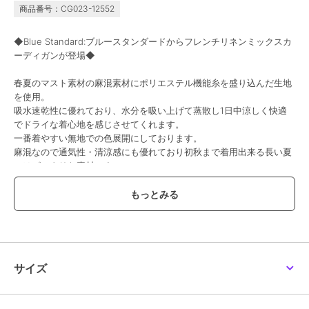
商品番号：CG023-12552
◆Blue Standard:ブルースタンダードからフレンチリネンミックスカ
ーディガンが登場◆
春夏のマスト素材の麻混素材にポリエステル機能糸を盛り込んだ生地
を使用。
吸水速乾性に優れており、水分を吸い上げて蒸散し1日中涼しく快適
でドライな着心地を感じさせてくれます。
一番着やすい無地での色展開にしております。
麻混なので通気性・清涼感にも優れており初秋まで着用出来る長い夏
にはピッタリな素材です。
強い紫外線が気になる時に羽織ってもらえるカーデガンスタイル。
スペックは少しゆったりとさせて軽く羽織れるサイズ感にして釦レス
にした着流しカーデ。
ベーシックで、シャツにもカットソーにも羽織りやすい着回しの効く
アイテム。
【コーディネート】
・インナーにTシャツやロンTと相性のよいアイテムです。
サイズ
・すっきりコーデならスリムパンツ、スキニーパンツ、スラックスパ
ンツを！
・ゆったりコーデならワイドパンツ、ジョガーパンツ、オーバーオー