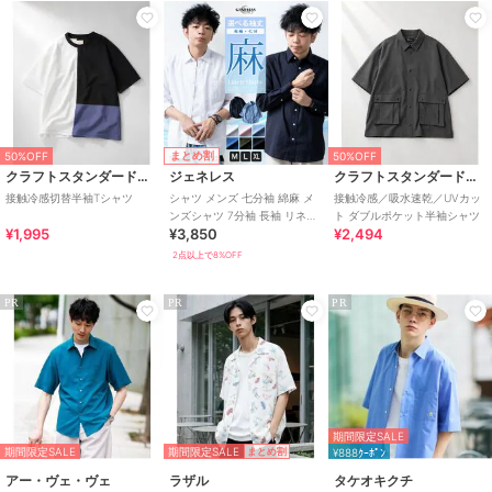
まとめ割
50%OFF
50%OFF
クラフトスタンダードブティック
ジェネレス
クラフトスタンダードブティック
接触冷感切替半袖Tシャツ
シャツ メンズ 七分袖 綿麻 メ
接触冷感／吸水速乾／UVカッ
ンズシャツ 7分袖 長袖 リネン
ト ダブルポケット半袖シャツ
¥1,995
¥3,850
¥2,494
涼しい 7分袖シャツ 夏 カーキ
2点以上で8%OFF
PR
PR
PR
期間限定SALE
期間限定SALE
期間限定SALE
まとめ割
¥888ｸｰﾎﾟﾝ
アー・ヴェ・ヴェ
ラザル
タケオキクチ