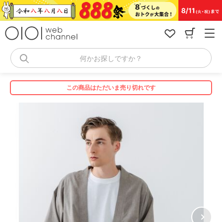
コ
ン
テ
ン
ツ
へ
何かお探しですか？
ス
キ
ッ
この商品はただいま売り切れです
プ