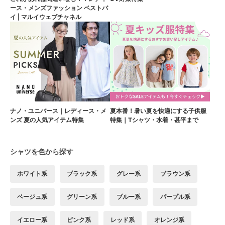
ース・メンズファッション ベストバ
イ | マルイウェブチャネル
ナノ・ユニバース｜レディース・メ
夏本番！暑い夏を快適にする子供服
ンズ 夏の人気アイテム特集
特集｜Tシャツ・水着・甚平まで
シャツを色から探す
ホワイト系
ブラック系
グレー系
ブラウン系
ベージュ系
グリーン系
ブルー系
パープル系
イエロー系
ピンク系
レッド系
オレンジ系