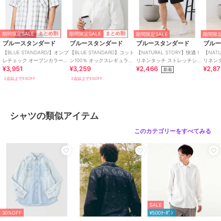
トップス
／
シャツ
カラー
カーキ、ブルー、ブラック
サイズ
MEDIUM,LARGE,X-LARGE
期間限定SALE
期間限定SALE
まとめ割
まとめ割
期間限定SALE
期間限定
ブルースタンダード
ブルースタンダード
ブルースタンダード
ブル
素材
綿54%、麻23%、ポリエステル2
【BLUE STANDARD/】オンブ
【BLUE STANDARD】コット
【NATURAL STORY】快適！
【NAT
3%
レチェック オープンカラー
ン100％ オックスレギュラー
リネンタッチ ストレッチショ
リネン
¥3,951
¥3,259
¥2,466
¥2,8
ガーゼシャツ
カラー リラックスシルエット
ートパンツ リネンライク 清
ジーパ
新着
シャツ
涼感
ン
商品のお取り扱い方法
2点以上で5%OFF
2点以上で5%OFF
原産国
バングラディシュ
シャツの類似アイテム
このカテゴリーをすべてみる
SALE
30%OFF
¥500ｸｰﾎﾟﾝ