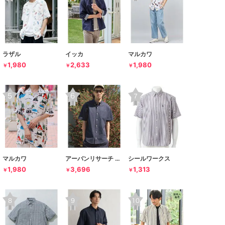
ラザル
イッカ
マルカワ
1,980
2,633
1,980
￥
￥
￥
マルカワ
アーバンリサーチ サニーレーベル
シールワークス
1,980
3,696
1,313
￥
￥
￥