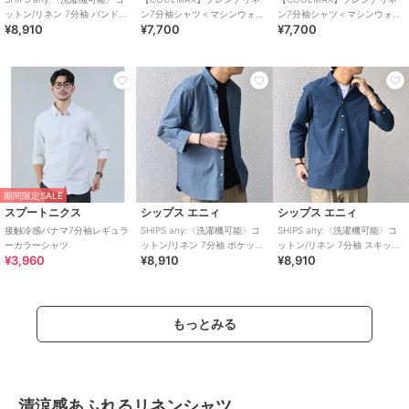
ットン/リネン 7分袖 バンドカ
ン7分袖シャツ＜マシンウォッ
ン7分袖シャツ＜マシンウォッ
¥8,910
¥7,700
¥7,700
ラー ポケット シャツ◇
シャブル・通気性＞
シャブル・通気性＞
期間限定SALE
スプートニクス
シップス エニィ
シップス エニィ
接触冷感パナマ7分袖レギュラ
SHIPS any:〈洗濯機可能〉コ
SHIPS any:〈洗濯機可能〉コ
ーカラーシャツ
ットン/リネン 7分袖 ポケット
ットン/リネン 7分袖 スキッパ
¥3,960
¥8,910
¥8,910
レギュラー シャツ 26SS◇
ー プルオーバー シャツ 26S
もっとみる
清涼感あふれるリネンシャツ