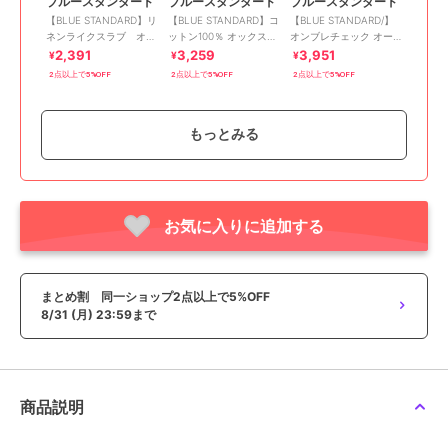
ブルースタンダード
ブルースタンダード
ブルースタンダード
【BLUE STANDARD】リ
【BLUE STANDARD】コ
【BLUE STANDARD/】
ネンライクスラブ オー
ットン100％ オックスレ
オンブレチェック オー
プンシャツ
ギュラーカラー リラッ
プンカラー ガーゼシャ
2,391
3,259
3,951
¥
¥
¥
クスシルエットシャツ
ツ
2点以上で5%OFF
2点以上で5%OFF
2点以上で5%OFF
もっとみる
お気に入りに追加する
期間限定SALE
まとめ割
ブルースタンダード
【BLUE STANDARD/ブ
ルースタンダード】フェ
まとめ割 同一ショップ2点以上で5%OFF
ィクスエードTシャツセ
3,457
¥
8/31 (月) 23:59まで
ット
2点以上で5%OFF
商品説明