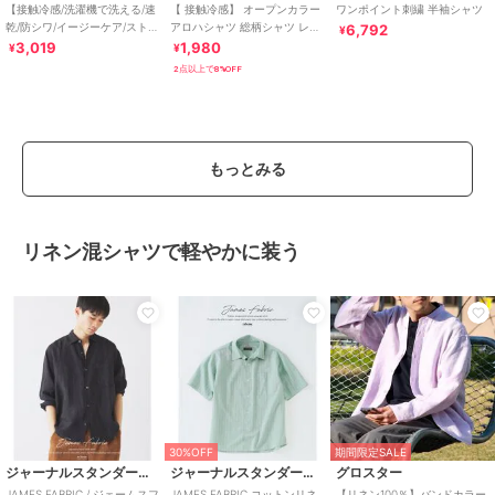
【接触冷感/洗濯機で洗える/速
【 接触冷感】 オープンカラー
ワンポイント刺繍 半袖シャツ
乾/防シワ/イージーケア/ストレ
アロハシャツ 総柄シャツ レデ
6,792
¥
ッチ】ポリエステルアサハン
ィース メンズ
3,019
1,980
¥
¥
ソデシャツ
2点以上で8%OFF
もっとみる
リネン混シャツで軽やかに装う
30%OFF
期間限定SALE
ジャーナルスタンダード レリューム
ジャーナルスタンダード レリューム
グロスター
JAMES FABRIC / ジェームスフ
JAMES FABRIC コットンリネ
【リネン100％】バンドカラー