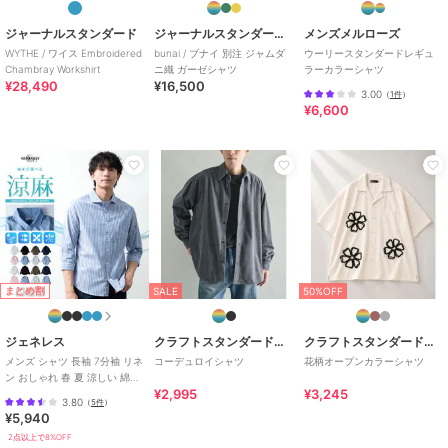
ジャーナルスタンダード
ジャーナルスタンダード レリューム
メンズメルローズ
WYTHE / ワイス Embroidered
bunai / ブナイ 別注 ジャムダ
ウーリースタンダードレギュ
Chambray Workshirt
ニ織 ガーゼシャツ
ラーカラーシャツ
¥28,490
¥16,500
3.00
（
1件
）
¥6,600
まとめ割
SALE
50%OFF
ジェネレス
クラフトスタンダードブティック
クラフトスタンダードブティック
メンズ シャツ 長袖 7分袖 リネ
コーデュロイシャツ
花柄オープンカラーシャツ
ン おしゃれ 春 夏 涼しい 綿麻
¥2,995
¥3,245
シャツ 182サックス
3.80
（
5件
）
¥5,940
2点以上で8%OFF