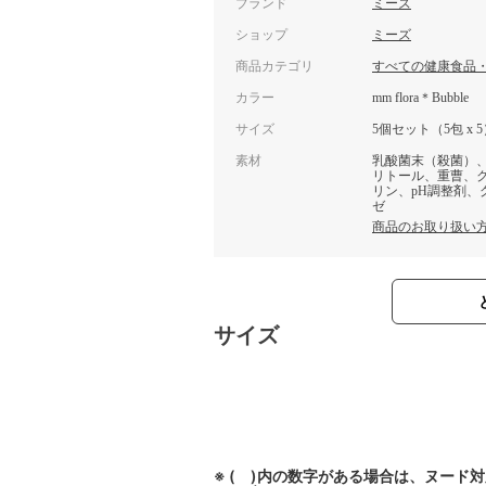
ブランド
ミーズ
ショップ
ミーズ
商品カテゴリ
すべての健康食品
カラー
mm flora＊Bubble
サイズ
5個セット（5包 x 
素材
乳酸菌末（殺菌）
リトール、重曹、
リン、pH調整剤
ゼ
商品のお取り扱い
サイズ
※ ( )内の数字がある場合は、ヌード