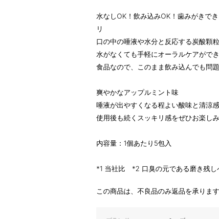
水なしOK！飲み込みOK！歯みがきで
リ
口の中の唾液や水分と反応する炭酸顆粒
水がなくても手軽にオーラルケアがで
食品なので、このまま飲み込んでも問
爽やかなアップルミント味
唾液が出やすくなる程よい酸味と清涼
使用後も続くスッキリ感をぜひお楽し
内容量：1個あたり5包入
*1 当社比 *2 口臭の元である磨き残
この商品は、不良品のみ返品を承りま