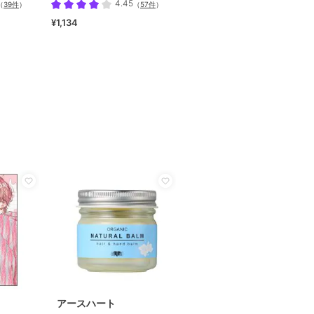
4.45
（
39件
）
（
57件
）
¥1,134
アースハート