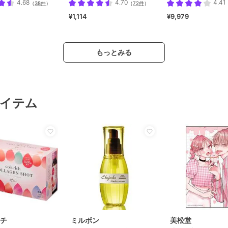
4.68
4.70
4.41
（
38件
）
（
72件
）
¥1,114
¥9,979
もっとみる
イテム
チ
ミルボン
美松堂