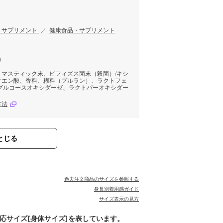
・サプリメント
／
健康食品・サプリメント
5）
、マスティック末、ビフィズス菌末（殺菌）/キシ
クエン酸、香料、糊料（プルラン）、ラクトフェ
、グルコースオキシダーゼ、ラクトパーオキシダー
方法
とじる
過去注文商品のサイズを参照する
身長別着用感ガイド
サイズ表示の見方
対応サイズ[身体サイズ]を表しています。