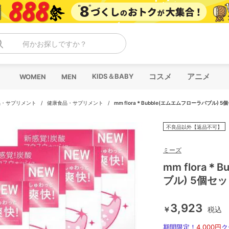
何かお探しですか？
コスメ
アニメ
KIDS＆BABY
WOMEN
MEN
品・サプリメント
/
健康食品・サプリメント
/
mm flora＊Bubble(エムエムフローラバブル) 5
不良品以外【返品不可】
ミーズ
mm flora
ブル) 5個セ
3,923
￥
税込
期間限定！
4,000円
ク