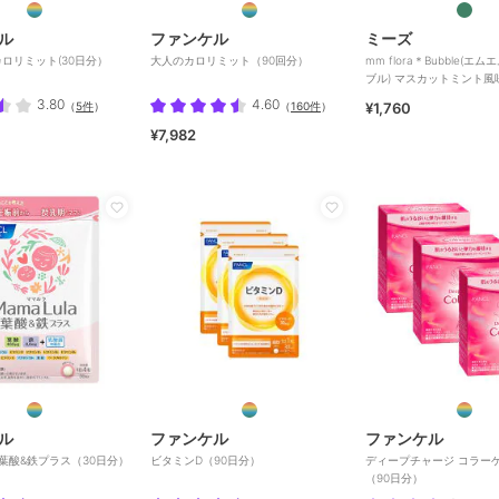
ル
ファンケル
ミーズ
ロリミット(30日分）
大人のカロリミット（90回分）
mm flora＊Bubble(
ブル) マスカットミント風
3.80
4.60
（
5件
）
（
160件
）
¥1,760
¥7,982
ル
ファンケル
ファンケル
la 葉酸&鉄プラス（30日分）
ビタミンD（90日分）
ディープチャージ コラー
（90日分）