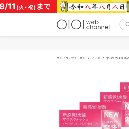
コ
ン
テ
ン
ツ
へ
ス
キ
ッ
プ
マルイウェブチャネル
/
ミーズ
/
すべての健康食