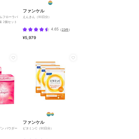
ファンケル
エムエムフローラバ
えんきん（90日分）
味 2個セット
4.65
（
23件
）
¥5,979
ファンケル
ゲン パウダー
ビタミンC（90日分）