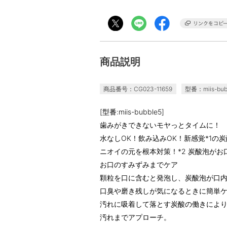
商品説明
商品番号：CG023-11659
型番：miis-bub
[型番:miis-bubble5]
歯みがきできないモヤっとタイムに！
水なしOK！飲み込みOK！新感覚*1の
ニオイの元を根本対策！*2 炭酸泡が
お口のすみずみまでケア
顆粒を口に含むと発泡し、炭酸泡が口
口臭や磨き残しが気になるときに簡単
汚れに吸着して落とす炭酸の働きによ
汚れまでアプローチ。