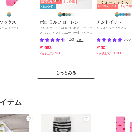
期間限定SALE
まとめ割
期間限定SALE
まとめ割
¥200ｸｰﾎﾟﾝ
ソックス
ポロ ラルフ ローレン
アンドイット
ックス（ハート）
POLO RALPH LAUREN 3足組 レディー
キッズクルーソックス
ス ワンポイント スニーカー丈 ソック
ス
4.56
5.00
（
71件
）
¥1,683
¥150
2点以上で8%OFF
2点以上で10%OFF
もっとみる
イテム