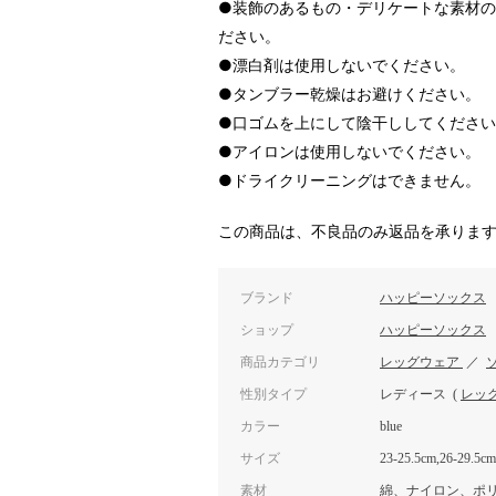
●装飾のあるもの・デリケートな素材
ださい。
●漂白剤は使用しないでください。
●タンブラー乾燥はお避けください。
●口ゴムを上にして陰干ししてくださ
●アイロンは使用しないでください。
●ドライクリーニングはできません。
この商品は、不良品のみ返品を承りま
ブランド
ハッピーソックス
ショップ
ハッピーソックス
商品カテゴリ
レッグウェア
／
性別タイプ
レディース
(
レッ
カラー
blue
サイズ
23-25.5cm,26-29.5cm
素材
綿、ナイロン、ポ