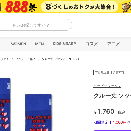
何かお探しですか？
コスメ
アニメ
KIDS＆BABY
WOMEN
MEN
グウェア
/
ソックス・靴下
/
クルー丈 ソックス（ライフ）
不良品以外【返品不可】
ハッピーソックス
クルー丈 ソ
1,760
￥
税込
期間限定！
4,000円
ク