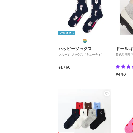
¥200ｸｰﾎﾟﾝ
ハッピーソックス
ドール 
クルー丈 ソックス（キューティ）
15色展開リ
下
¥1,760
¥440