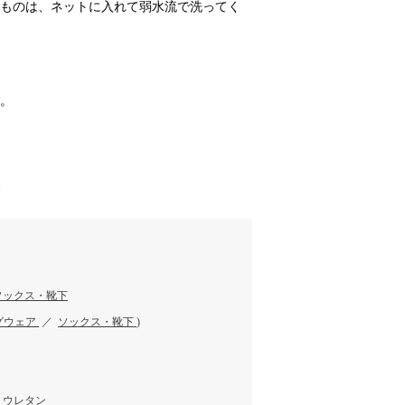
のものは、ネットに入れて弱水流で洗ってく
い。
す
ソックス・靴下
グウェア
／
ソックス・靴下
)
リウレタン