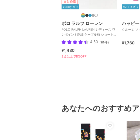
まとめ割
¥200ｸｰﾎﾟﾝ
¥200ｸｰﾎﾟﾝ
ポロ ラルフ ローレン
ハッピー
POLO RALPH LAUREN レディース ワ
クルー丈 ソ
ンポイント刺繍 ケーブル柄 ショート丈
ソックス
4.50
（
61件
）
¥1,760
¥1,430
2点以上で8%OFF
あなたへのおすすめア