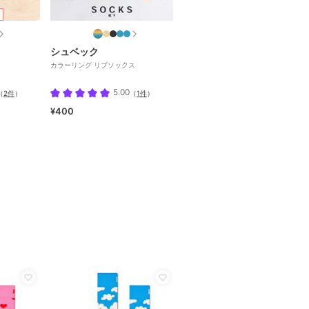
シュベック
カラーリング リブソックス
5.00
（
2件
）
（
1件
）
¥400