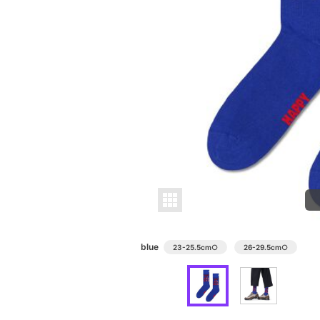
blue
23-25.5cm
○
26-29.5cm
○