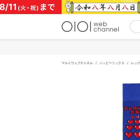
コ
ン
テ
ン
ツ
へ
ス
キ
ッ
プ
マルイウェブチャネル
/
ハッピーソックス
/
レッ