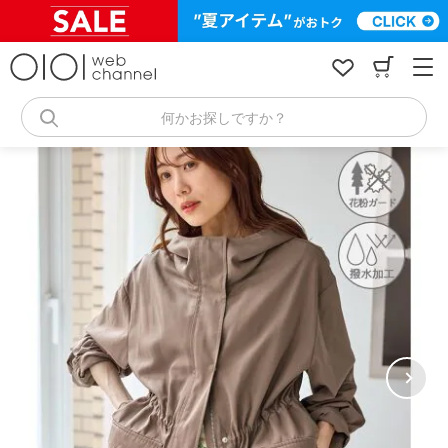
コ
ン
テ
ン
ツ
へ
何かお探しですか？
ス
キ
ッ
プ