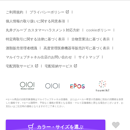
ご利用規約
プライバシーポリシー
個人情報の取り扱いに関する同意条項
丸井グループ カスタマーハラスメント対応方針
cookieポリシー
特定商取引に関する法律に基づく表示
古物営業法に基づく表示
酒類販売管理者標識
高度管理医療機器等販売許可に基づく表示
マルイウェブチャネル出店のお問い合わせ
サイトマップ
宅配買取サービス
宅配収納サービス
※セール商品の比較対象価格はマルイウェブチャネル旧価格、またはメーカー希望小売価格に現在の消費税を加算
した価格です。※セール期間中、予告なく価格が変更となる場合・マルイ店舗価格と異なる場合がございます。お
支払いはご注文時の価格となりますのでご了承ください。
カラー・サイズを選ぶ
Copyright All Rights Reserved. MARUI Co., Ltd