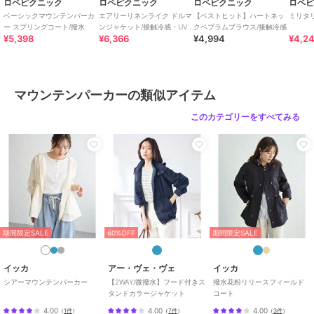
ロペピクニック
ロペピクニック
ロペピクニック
ロペ
い。
ベーシックマウンテンパーカ
エアリーリネンライク ドルマ
【ベストヒット】ハートネッ
ミリタ
※2025年秋冬商品より、ワンサイズ展開の商品は「F（フリーサイ
ー スプリングコート/撥水
ンジャケット/接触冷感・UV
クペプラムブラウス/接触冷感
¥5,398
¥6,366
¥4,994
¥4,2
カット・速乾
ズ）」表記に変更しております。
詳しい採寸はサイズ欄をご覧ください。
※前シーズンのミドル丈マウンテンパーカー(品番:GDL15000)と同型、
生地違い。
マウンテンパーカーの類似アイテム
【モデル着用サイズ】
このカテゴリーをすべてみる
ライトグレー（08）カラー画像：身長:166cm 着用サイズ:F
その他画像：身長:165cm 着用サイズ:F
【2026 Spring】【26SS】
期間限定セール開催中
期間限定SALE
60%OFF
期間限定SALE
ブランド
ロペピクニック
ショップ
ロペピクニック
イッカ
アー・ヴェ・ヴェ
イッカ
商品カテゴリ
アウター・ジャケット・コート
シアーマウンテンパーカー
【2WAY/微撥水】フード付きス
撥水花粉リリースフィールド
タンドカラージャケット
コート
／
マウンテンパーカー
4.00
4.00
4.00
（
1件
）
（
7件
）
（
3件
）