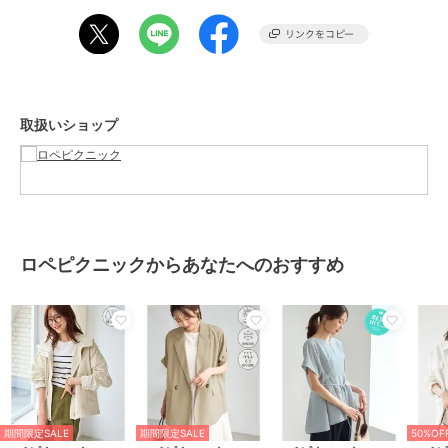
・スカート合わせはウエストを絞ることで、すっきりとした好バラン
スに。
・アイラインスカートやフレアパンツにニュアンスカラーを取り入れ
た、春らしいスタイリングがおすすめ。
・カジュアルな着こなしには、裏毛カットソーをインナーに合わせた
今年らしいコーディネートも◎。
取扱いショップ
-----------------------------
裏地：なし
光沢感：あり
透け感：あり、なし
伸縮性：なし
ウエスト：ドロスト可能
ロペピクニックからあなたへのおすすめ
ファスナー：あり
ポケット：あり
ボタン：あり（開閉可）
生地の厚さ：普通
季節：春、秋
-----------------------------
※撮影時の光、お使いのモニター環境によって色の見え方が違う場合
がございます。
※屋外で撮影した画像は、光の加減により実際の色味と異なって見え
期間限定SALE
期間限定SALE
50%OF
る場合がございます。商品カラーは、白背景の画像をご参照くださ