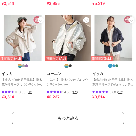
性別タイプ
レディース
¥3,514
¥3,955
¥5,219
アウター・ジャケット・コート
／
マウンテンパーカー
カラー
ブラウン(20)、チャコール(06)、ラ
イトグレー(08)、ネイビー(40)
サイズ
F
素材
ポリエステル 100%
商品のお取り扱い方法
期間限定SALE
期間限定SALE
期間限定SALE
お手入れ
手洗い|漂白不可|タンブル乾燥不
可|自然乾燥|アイロン仕上げ不可|
イッカ
コーエン
イッカ
ドライ可|ウエットクリーニング可
【雑誌InRed4月号掲載】撥水
【C.mt】 撥水パッカブルマウ
【雑誌InRed4月号掲載】撥水
原産国
中国
花粉リリースマウンテンパー
ンテンパーカー
花粉リリース2WAYマウンテン
カー【親子コーデ】
パーカー【親子コーデ】
3.83
4.50
5.00
（
6件
）
（
4件
）
（
1件
）
¥3,514
¥6,237
¥3,514
もっとみる