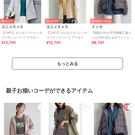
20%OFF
20%OFF
期間限定SALE
エニィスィス
エニィスィス
イッカ
【2WAY】エレカジストレッチ
【2WAY】エレカジストレッチ
【雑誌InRed1月号掲載】細コ
フーデットハーフ アウター
フーデットハーフ アウター
ール2WAY洗えるダウンジャケ
¥12,791
¥12,791
¥8,791
ット【洗濯機で洗える／親子
コーデ】
もっとみる
親子お揃いコーデができるアイテム