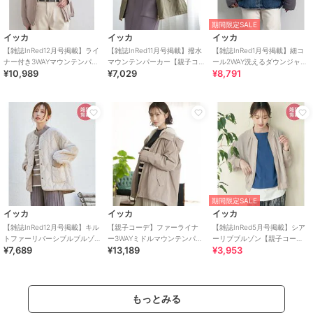
期間限定SALE
イッカ
イッカ
イッカ
【雑誌InRed12月号掲載】ライ
【雑誌InRed11月号掲載】撥水
【雑誌InRed1月号掲載】細コ
ナー付き3WAYマウンテンパー
マウンテンパーカー【親子コ
ール2WAY洗えるダウンジャケ
¥10,989
¥7,029
¥8,791
カー【親子コーデ】
ーデ】
ット【洗濯機で洗える／親子
コーデ】
期間限定SALE
イッカ
イッカ
イッカ
【雑誌InRed12月号掲載】キル
【親子コーデ】ファーライナ
【雑誌InRed5月号掲載】シア
トファーリバーシブルブルゾ
ー3WAYミドルマウンテンパー
ーリブブルゾン【親子コー
¥7,689
¥13,189
¥3,953
ン【2WAY／親子コーデ】
カー
デ】
もっとみる