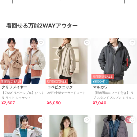
着回せる万能2WAYアウター
期間限定SALE
期間限定SALE
期間限定SALE
¥500ｸｰﾎﾟﾝ
クリフメイヤー
ロペピクニック
マルカワ
【2WAY リバーシブル】ひっく
2WAY中綿テーラードコート
【脱着可能のフード付き】 リ
り ライト ジャケット
ブ スタンドブルゾン ミリタリ
¥2,607
¥6,050
¥7,040
ージャケット 2WAY