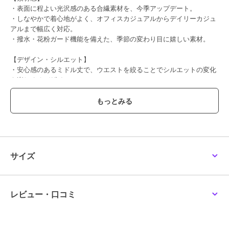
・表面に程よい光沢感のある合繊素材を、今季アップデート。
・しなやかで着心地がよく、オフィスカジュアルからデイリーカジュ
アルまで幅広く対応。
・撥水・花粉ガード機能を備えた、季節の変わり目に嬉しい素材。
【デザイン・シルエット】
・安心感のあるミドル丈で、ウエストを絞ることでシルエットの変化
も楽しめるデザイン。
・フロントのフラップポケットがアクセントになった、ミニマルな印
象。
・裾は前後差をつけ、軽やかなバランスに。
・高めのネックからつながる、3枚剥ぎの立体フードがポイント。
【カラー】
・チャコール、ライトグレー、ブラウン、ネイビーの4色展開。
サイズ
・カラーによってファスナーの色が異なります。
※チャコール（06）：シルバー
※ライトグレー（08）：ゴールド
※ダークブラウン（20）：シルバー
レビュー・口コミ
※ネイビー（40）：ゴールド
【スタイリングポイント】