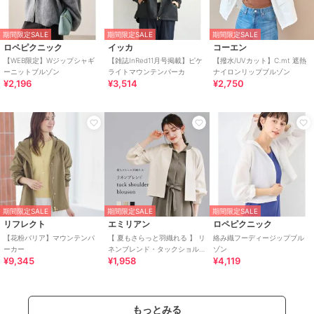
期間限定SALE
期間限定SALE
期間限定SALE
ロペピクニック
イッカ
コーエン
【WEB限定】Wジップシャギ
【雑誌InRed11月号掲載】ピケ
【撥水/UVカット】C.mt 遮熱
ーニットブルゾン
ライトマウンテンパーカ
ナイロンリップブルゾン
¥2,196
¥3,514
¥2,750
期間限定SALE
期間限定SALE
期間限定SALE
リフレクト
エミリアン
ロペピクニック
【花粉バリア】マウンテンパ
【 夏もさらっと羽織れる 】 リ
絡み織フーディージップブル
ーカー
ネンブレンド・タックショル
ゾン
¥9,345
¥1,958
¥4,119
ダーブルゾン
もっとみる