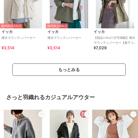
期間限定SALE
期間限定SALE
イッカ
イッカ
イッカ
撥水マウンテンパーカー
撥水マウンテンパーカー
【雑誌InRed11月号掲載】撥水
マウンテンパーカー【親子コ
¥3,514
¥3,514
¥7,029
ーデ】
もっとみる
さっと羽織れるカジュアルアウター