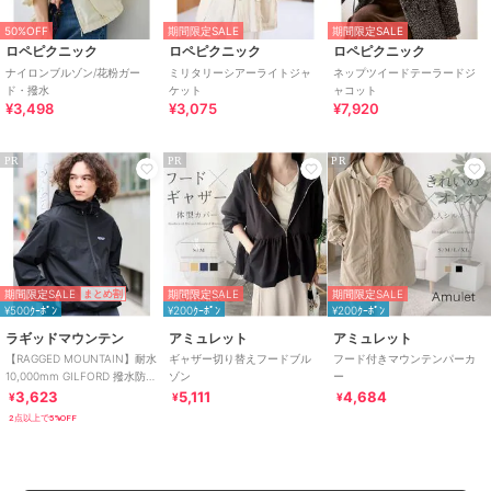
50%OFF
期間限定SALE
期間限定SALE
ロペピクニック
ロペピクニック
ロペピクニック
ナイロンブルゾン/花粉ガー
ミリタリーシアーライトジャ
ネップツイードテーラードジ
ド・撥水
ケット
ャコット
¥3,498
¥3,075
¥7,920
PR
PR
PR
期間限定SALE
期間限定SALE
期間限定SALE
まとめ割
¥500ｸｰﾎﾟﾝ
¥200ｸｰﾎﾟﾝ
¥200ｸｰﾎﾟﾝ
ラギッドマウンテン
アミュレット
アミュレット
【RAGGED MOUNTAIN】耐水
ギャザー切り替えフードブル
フード付きマウンテンパーカ
10,000mm GILFORD 撥水防風
ゾン
ー
マウンテンパーカー
3,623
5,111
4,684
¥
¥
¥
2点以上で5%OFF