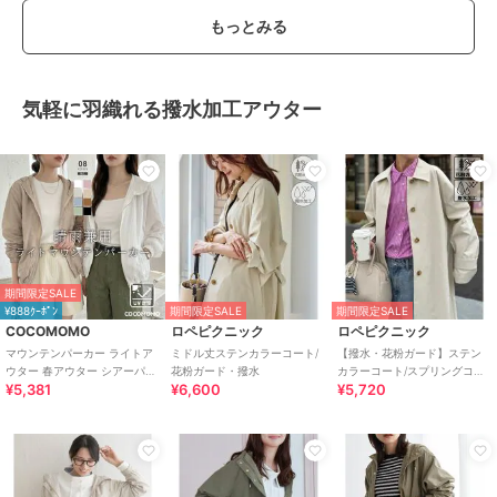
もっとみる
気軽に羽織れる撥水加工アウター
期間限定SALE
¥888ｸｰﾎﾟﾝ
期間限定SALE
期間限定SALE
COCOMOMO
ロペピクニック
ロペピクニック
マウンテンパーカー ライトア
ミドル丈ステンカラーコート/
【撥水・花粉ガード】ステン
ウター 春アウター シアーパー
花粉ガード・撥水
カラーコート/スプリングコー
¥5,381
¥6,600
¥5,720
カー レディース アウター ブル
ト
ゾン 撥水