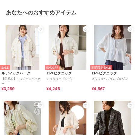
あなたへのおすすめアイテム
SALE
50%OFF
期間限定SALE
ルディックパーク
ロペピクニック
ロペピクニック
【防花粉】マウンテンパーカ
ミリタリーブルゾン
メッシュペプラムブルゾン
ー
¥3,289
¥4,246
¥4,867