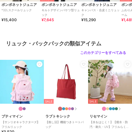
ポンポネットジュニア
ポンポネットジュニア
ポンポネットジュニア
ポン
*32Lスクールリュック
キルトデザインバケツ型リュ
キャンバス・合皮ミニリュッ
ふわり
ック
ク
ーム
¥15,400
¥7,645
¥15,290
¥1,48
リュック・バックパックの類似アイテム
このカテゴリーをすべてみる
SALE
SALE
プティマイン
ラブトキシック
リセマイン
【サンリオキャラクターズ】
【推し活】機能つきトートバ
【水をはじく！】【撥水・防
フリルリュック
ッグ
汚・耐久・UV】フリルらくら
¥3,520
くナップ【子供服】【キッ