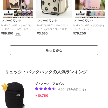
マリークワント
マリークワント
マリークワント
MARY QUANT(マリークワン
MARYQUANT(マリークワン
MARY QUANT トリプルデイ
ト)デイジーカルテットランド
ト)ランダムフラワークリアラ
ジーランドセル
¥89,100
¥3,630
¥79,200
セル
ンドセルカバー
予約
もっとみる
リュック・バックパックの人気ランキング
ザ・ノース・フェイス
4.50
（
3件の口コミ
）
10,780
￥