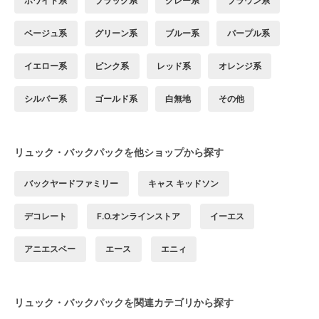
ホワイト系
ブラック系
グレー系
ブラウン系
ベージュ系
グリーン系
ブルー系
パープル系
イエロー系
ピンク系
レッド系
オレンジ系
シルバー系
ゴールド系
白無地
その他
リュック・バックパックを他ショップから探す
バックヤードファミリー
キャス キッドソン
デコレート
F.O.オンラインストア
イーエス
アニエスベー
エース
エニィ
リュック・バックパックを関連カテゴリから探す