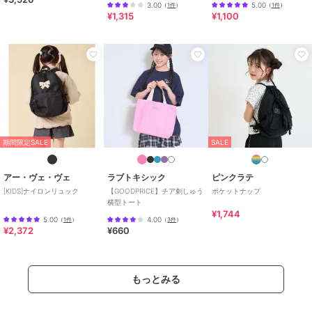
3.00
5.00
（
1件
）
（
1件
）
ズ】【女の子】
¥1,315
¥1,100
期間限定SALE
SALE
アー・ヴェ・ヴェ
ラブトキシック
ピンクラテ
[KIDS]ナイロンリュック
【GOODPRICE】チア刺しゅう
ポケットナップ
横型トート
¥1,744
5.00
4.00
（
1件
）
（
3件
）
¥2,372
¥660
もっとみる