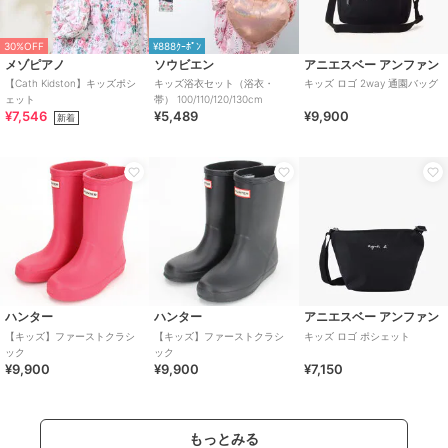
30%OFF
¥888ｸｰﾎﾟﾝ
メゾピアノ
ソウビエン
アニエスベー アンファン
【Cath Kidston】キッズポシ
キッズ浴衣セット（浴衣・
キッズ ロゴ 2way 通園バッグ
ェット
帯） 100/110/120/130cm
¥7,546
¥5,489
¥9,900
新着
ハンター
ハンター
アニエスベー アンファン
【キッズ】ファーストクラシ
【キッズ】ファーストクラシ
キッズ ロゴ ポシェット
ック
ック
¥9,900
¥9,900
¥7,150
もっとみる