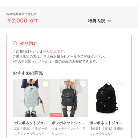
各種特典利用でさらに
￥2,000
OFF
特典内訳
売り切れ
この商品はただいま
売り切れ
です。
ご購入希望の方は、再入荷お知らせメールをご登録ください。
※再入荷お知らせメールは一部の商品のみ登録できます。
おすすめの商品
50%OFF
ポンポネットジュニア
ポンポネットジュニア
ポンポネットジュニア
23L【撥水】丸型ポーチ
キルトデザインバケツ型
【軽量】【撥水】多機能
つきスクールリュック
リュック
スクールリュック