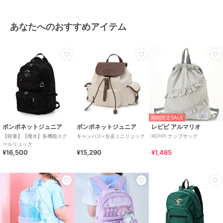
あなたへのおすすめアイテム
期間限定SALE
ポンポネットジュニア
ポンポネットジュニア
レピピ アルマリオ
【軽量】【撥水】多機能スク
キャンバス×合皮ミニリュック
REPIPI ナップサック
ールリュック
¥16,500
¥15,290
¥1,485