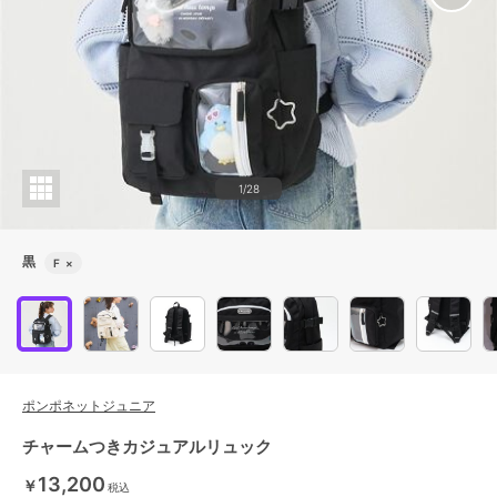
1/28
黒
F
×
ポンポネットジュニア
チャームつきカジュアルリュック
13,200
￥
税込