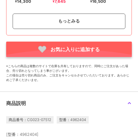
14,300
7,645
16,500
¥
¥
¥
もっとみる
お気に入りに追加する
SALE
ポンポネットジュニア
ポンポネットジュニア
ポンポネットジュニア
【キャセリーニ】レイヤ
*32Lスクールリュック
【PEANUTS】バケツ型
※こちらの商品は複数のサイトで在庫を共有しておりますので、同時にご注文があった場
ードレースナップザック
リュック(約24.5L)
15,400
¥
合、売り切れとなってしまう事がございます。
3,850
17,600
¥
¥
この場合は売り切れ商品のみ、ご注文をキャンセルさせていただいております。あらかじ
めご了承くださいませ。
商品説明
商品番号：CG023-07512
型番：4962404
ポンポネットジュニア
ポンポネットジュニア
ポンポネットジュニア
[型番：4962404]
キャンバス・合皮ミニリ
キャンバス×合皮ミニリ
合皮スクールバッグ