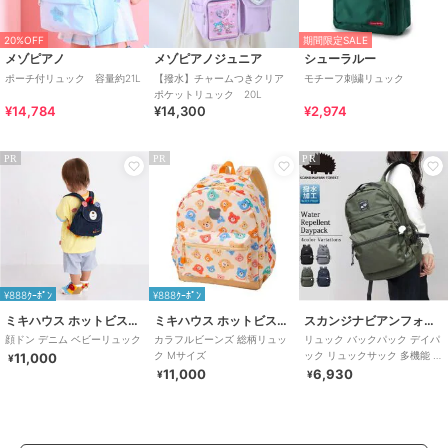
20%OFF
期間限定SALE
メゾピアノ
メゾピアノジュニア
シューラルー
ポーチ付リュック 容量約21L
【撥水】チャームつきクリア
モチーフ刺繍リュック
ポケットリュック 20L
¥14,784
¥14,300
¥2,974
PR
PR
PR
¥888ｸｰﾎﾟﾝ
¥888ｸｰﾎﾟﾝ
ミキハウス ホットビスケッツ
ミキハウス ホットビスケッツ
スカンジナビアンフォレスト
顔ドン デニム ベビーリュック
カラフルビーンズ 総柄リュッ
リュック バックパック デイパ
ク Mサイズ
ック リュックサック 多機能 レ
11,000
¥
ディース 通勤 通学 マザーズリ
11,000
6,930
¥
¥
ュック