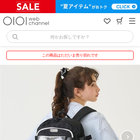
コ
ン
テ
ン
ツ
へ
何かお探しですか？
ス
キ
ッ
この商品はただいま売り切れです
プ