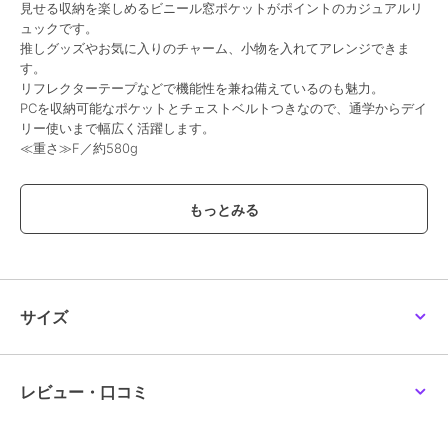
見せる収納を楽しめるビニール窓ポケットがポイントのカジュアルリ
ュック
ュック
11,000
¥
15,290
15,290
ュックです。
¥
¥
推しグッズやお気に入りのチャーム、小物を入れてアレンジできま
す。
リフレクターテープなどで機能性を兼ね備えているのも魅力。
PCを収納可能なポケットとチェストベルトつきなので、通学からデイ
リー使いまで幅広く活躍します。
≪重さ≫F／約580g
ブランド
ポンポネットジュニア
ショップ
ナルミヤオンライン
商品カテゴリ
バッグ
／
リュック・バックパッ
サイズ
ク
性別タイプ
ガールズ
バッグ
／
リュック・バックパッ
ク
レビュー・口コミ
カラー
黒、アイボリー
サイズ
F