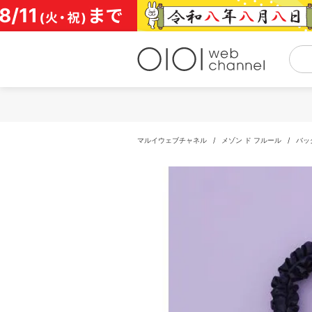
コ
ン
テ
ン
ツ
へ
ス
キ
ッ
プ
マルイウェブチャネル
/
メゾン ド フルール
/
バッ