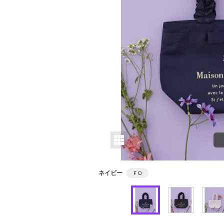
ネイビー
Ｆ
○