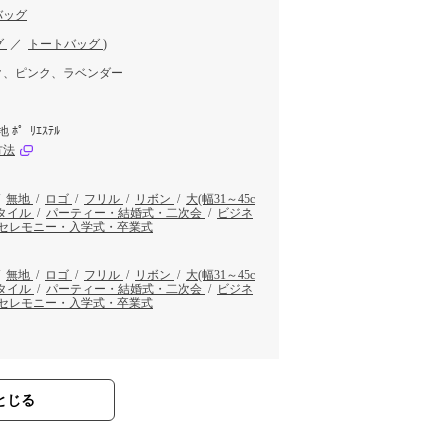
バッグ
グ
／
トートバッグ
)
ク、ピンク、ラベンダー
 ﾎ゜ﾘｴｽﾃﾙ
方法
/
無地
/
ロゴ
/
フリル
/
リボン
/
大(幅31～45c
タイル
/
パーティー・結婚式・二次会
/
ビジネ
セレモニー・入学式・卒業式
/
無地
/
ロゴ
/
フリル
/
リボン
/
大(幅31～45c
タイル
/
パーティー・結婚式・二次会
/
ビジネ
セレモニー・入学式・卒業式
とじる