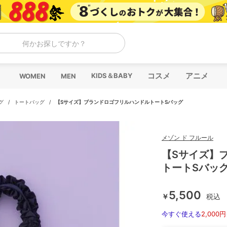
何かお探しですか？
コスメ
アニメ
KIDS＆BABY
WOMEN
MEN
グ
/
トートバッグ
/
【Sサイズ】ブランドロゴフリルハンドルトートSバッグ
メゾン ド フルール
【Sサイズ】
トートSバッ
5,500
￥
税込
今すぐ使える
2,000円