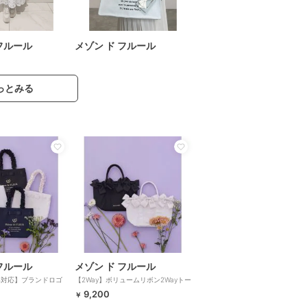
フルール
メゾン ド フルール
っとみる
フルール
メゾン ド フルール
4対応】ブランドロゴ
【2Way】ボリュームリボン2Wayトー
トートMバッグ
トバッグ
9,200
￥