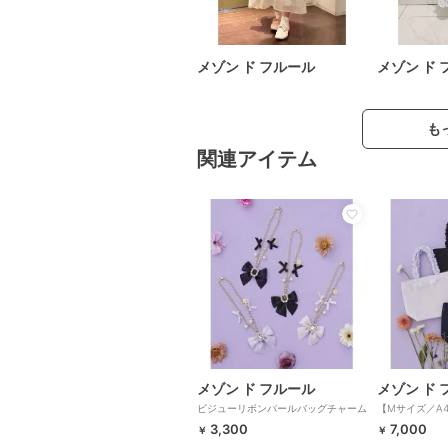
メゾン ド フルール
メゾン ド 
も
関連アイテム
メゾン ド フルール
メゾン ド 
ビジューリボンパールバッグチャーム
【Mサイズ／A
フリルハンドル
3,300
7,000
￥
￥