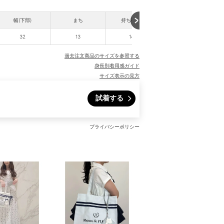
幅(下部)
まち
持ち手高さ
32
13
14.5
過去注文商品のサイズを参照する
身長別着用感ガイド
サイズ表示の見方
試着する
プライバシーポリシー