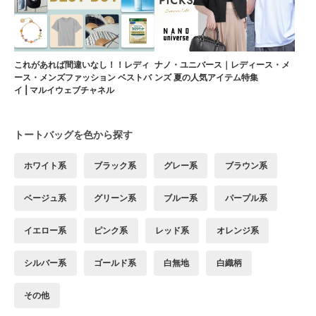
これがあれば間違いなし！！レディ
ナノ・ユニバース｜レディース・メ
ース・メンズファッション ベストバ
ンズ 夏の人気アイテム特集
イ | マルイウェブチャネル
トートバッグを色から探す
ホワイト系
ブラック系
グレー系
ブラウン系
ベージュ系
グリーン系
ブルー系
パープル系
イエロー系
ピンク系
レッド系
オレンジ系
シルバー系
ゴールド系
白無地
白織柄
その他