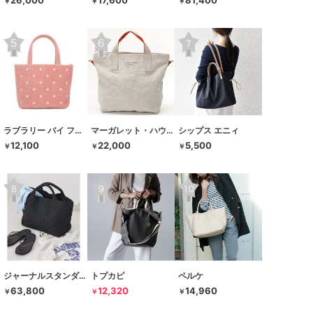
26,000
17,600
81,400
￥
￥
￥
ラブラリー バイ フェイラー
マーガレット・ハウエル アイデア
シップス エニィ
12,100
22,000
5,500
￥
￥
￥
ジャーナルスタンダード レサージュ
トプカピ
ペルケ
63,800
12,320
14,960
￥
￥
￥