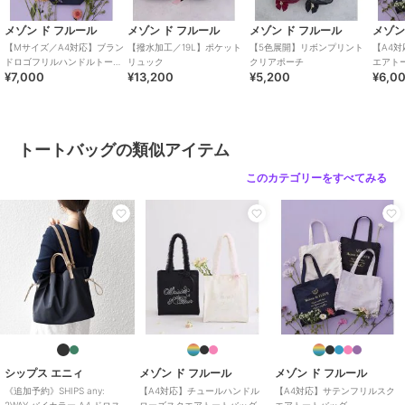
m以下)
/
ライフスタイル
/
パー
メゾン ド フルール
メゾン ド フルール
メゾン ド フルール
メゾン
ティー・結婚式・二次会
/
ビジネ
【Mサイズ／A4対応】ブラン
【撥水加工／19L】ポケット
【5色展開】リボンプリント
【A4
ス
/
カジュアル
/
セレモニー・
ドロゴフリルハンドルトート
リュック
クリアポーチ
エアト
入学式・卒業式
/
Ａ４収納可
¥7,000
¥13,200
¥5,200
¥6,0
Mバッグ
トートバッグ
メゾン ド フルール
メゾン ド フルール
メゾン ド フルール
【2Way】ボリュームリ
撥水加工フリルハンドル
サテンレースビジューロ
ポリエステル素材
/
無地
/
ロゴ
ボン2Wayトートバッグ
2Wayトートバッグ
ゴトート
/
レース
/
フリル
/
大(幅31～45c
トートバッグの類似アイテム
9,200
9,200
8,000
¥
¥
¥
m以下)
/
ライフスタイル
/
パー
このカテゴリーをすべてみる
ティー・結婚式・二次会
/
ビジネ
ス
/
カジュアル
/
セレモニー・
入学式・卒業式
/
Ａ４収納可
原産国
中国
メゾン ド フルール
メゾン ド フルール
メゾン ド フルール
【A4対応】サテンフロ
スターリボン2Wayトー
スカーフ付きリボンキル
ントフリルスクエアトー
トバッグ
ティング2Wayスクエア
トバッグ
トート
7,700
7,700
9,900
¥
¥
¥
シップス エニィ
メゾン ド フルール
メゾン ド フルール
《追加予約》SHIPS any:
【A4対応】チュールハンドル
【A4対応】サテンフリルスク
2WAY バイカラー A4 ドロスト
ローズスクエアトートバッグ
エアトートバッグ