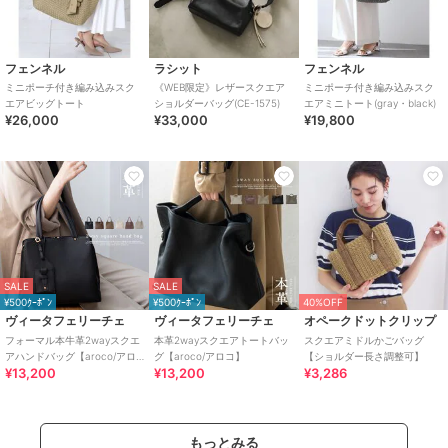
フェンネル
ラシット
フェンネル
ミニポーチ付き編み込みスク
《WEB限定》レザースクエア
ミニポーチ付き編み込みスク
エアビッグトート
ショルダーバッグ(CE-1575)
エアミニトート(gray・black)
¥26,000
¥33,000
¥19,800
SALE
SALE
¥500ｸｰﾎﾟﾝ
¥500ｸｰﾎﾟﾝ
40%OFF
ヴィータフェリーチェ
ヴィータフェリーチェ
オペークドットクリップ
フォーマル本牛革2wayスクエ
本革2wayスクエアトートバッ
スクエアミドルかごバッグ
アハンドバッグ【aroco/アロ
グ【aroco/アロコ】
【ショルダー長さ調整可】
¥13,200
¥13,200
¥3,286
コ】セレモニー向け
もっとみる