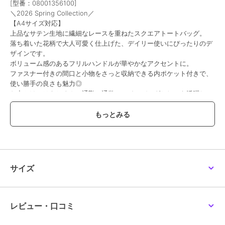
[型番：08001356100]
＼2026 Spring Collection／
【A4サイズ対応】
40%OFF
上品なサテン生地に繊細なレースを重ねたスクエアトートバッグ。
メゾン ド フルール
メゾン ド フルール
メゾン ド フルール
落ち着いた花柄で大人可愛く仕上げた、デイリー使いにぴったりのデ
キルティングエアリーキ
ギンガムダブルリボンギ
【A4対応】サテンフリ
ザインです。
ャリーオンバッグ
ャザートートバッグ
ルスクエアトートバッグ
ボリューム感のあるフリルハンドルが華やかなアクセントに。
13,200
4,140
6,000
¥
¥
¥
ファスナー付きの間口と小物をさっと収納できる内ポケット付きで、
使い勝手の良さも魅力◎
お出かけにはもちろん、通勤・通学のメインバッグとしても活躍して
くれるアイテムです。
《関連商品》
08001356000 レースフリルハンドルスクエアトートSバッグ
40%OFF
08001356100 レースフリルハンドルスクエアトートMバッグ
08001386400 ブランドロゴフリルハンドルトートSバッグ
メゾン ド フルール
メゾン ド フルール
メゾン ド フルール
08001386500 ブランドロゴフリルハンドルトートMバッグ
【A4対応】リボンプリ
【スカーフ付き／
【機能性バッグ／A4対
サイズ
ントスクエアトートバッ
2Way】パールキルティ
応】リボンチャーム付き
グ
ングトートバッグ
3ルームトートバッグ
11,000
7,260
8,000
¥
¥
¥
【ご注意事項】
※サンプルにて撮影を行っております。実際にお届けする商品と仕様
やサイズが若干異なる場合がございます。
レビュー・口コミ
※モデル着用画像は、光の当たり具合で色味が違って見える場合がご
ざいます。