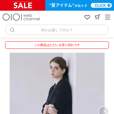
コ
ン
テ
ン
ツ
へ
何かお探しですか？
ス
キ
ッ
この商品はただいま売り切れです
プ