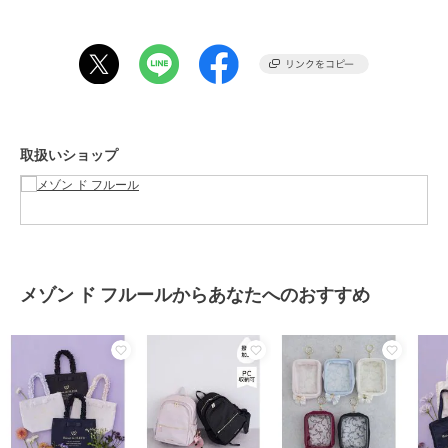
※お使いのモニター環境によって商品の色味が違って見える場合がご
ざいます。
40%OFF
40%OFF
レーストート／フリルハンドル
メゾン ド フルール
メゾン ド フルール
メゾン ド フルール
撥水加工リボンキャリー
【A4対応】ブランドロ
レース2Wayトートバッ
オンバッグ
ゴ刺繍ギンガムスクエア
グ
トート
11,000
3,960
7,920
ブランド
メゾン ド フルール
¥
¥
¥
取扱いショップ
ショップ
メゾン ド フルール
商品カテゴリ
バッグ
／
トートバッグ
性別タイプ
レディース
バッグ
／
トートバッグ
カラー
ライトピンク、ブラック
メゾン ド フルールからあなたへのおすすめ
サイズ
Ｆ
メゾン ド フルール
メゾン ド フルール
メゾン ド フルール
素材
本体 ﾎ゜ﾘｴｽﾃﾙ 裏生地 ﾎ゜ﾘｴｽﾃﾙ
【撥水加工／A4対応】
【Mサイズ／A4対応】ブ
【キャリーオン／A4対
マルチポケットキャリー
ランドロゴフリルハンド
応】ツイードキャリーオ
商品のお取り扱い方法
オンバッグ
ルトートMバッグ
ントートバッグ
12,100
7,000
12,100
¥
¥
¥
特徴
バッグ
ポリエステル素材
/
無地
/
ロゴ
/
レース
/
フリル
/
大(幅31～45c