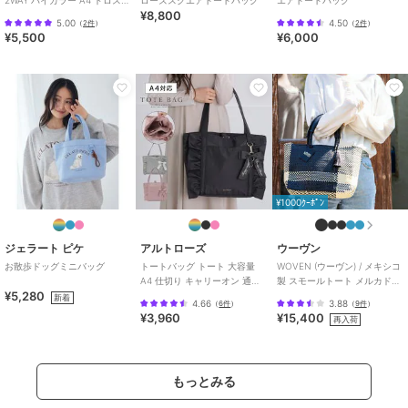
¥8,800
トート バッグ
5.00
4.50
（
2件
）
（
2件
）
¥5,500
¥6,000
メゾン ド フルール
メゾン ド フルール
メゾン ド フルール
【A4対応】ブランドロ
【2Way／クリアポケッ
【撥水加工】2Wayトー
ゴ刺繍チェックスクエア
ト付き】クリアダブルリ
トバッグ
トート
ボン2Wayトート
6,900
7,300
9,900
¥
¥
¥
¥1000ｸｰﾎﾟﾝ
ジェラート ピケ
アルトローズ
ウーヴン
お散歩ドッグミニバッグ
トートバッグ トート 大容量
WOVEN (ウーヴン) / メキシコ
A4 仕切り キャリーオン 通学
製 スモールトート メルカドバ
¥5,280
フリル リボン ローズヒップ
ッグ かごバッグ
新着
4.66
3.88
（
6件
）
（
9件
）
¥3,960
¥15,400
再入荷
メゾン ド フルール
メゾン ド フルール
メゾン ド フルール
リボンパールプリントマ
ブルーマニアフリルハン
リボンチャーム付き3ル
ルチポケットトートバッ
ドルスクエアトートバッ
ームトートバッグ
もっとみる
グ
グ
12,100
8,000
8,000
¥
¥
¥