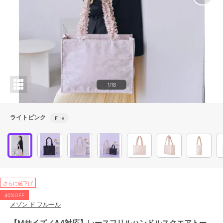
1/18
ライトピンク
Ｆ
×
さらに値下げ
40%OFF
メゾン ド フルール
【Mサイズ／A4対応】レースフリルハンドルスクエアトー