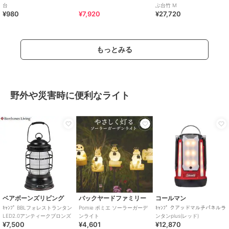
台
ぶ台竹 M
¥980
¥7,920
¥27,720
もっとみる
野外や災害時に便利なライト
ベアボーンズリビング
バックヤードファミリー
コールマン
ｷｬﾝﾌﾟ BBLフォレストランタン
Pomie ポミエ ソーラーガーデ
ｷｬﾝﾌﾟ クアッドマルチパネルラ
LED2.0アンティークブロンズ
ンライト
ンタンplus(レッド)
¥7,500
¥4,601
¥12,870