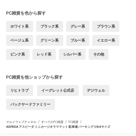
PC雑貨を色から探す
ホワイト系
ブラック系
グレー系
ブラウン系
ベージュ系
グリーン系
ブルー系
イエロー系
ピンク系
レッド系
シルバー系
その他
PC雑貨を他ショップから探す
リヒトラブ
イーグレット公式店
デジウェル
バックヤードファミリー
/
/
/
マルイウェブチャネル
すべてのPC雑貨
PC雑貨
ASPEDA アスピーダ ミニカージオラママット 駐車場 パーキング 1/64サイズ