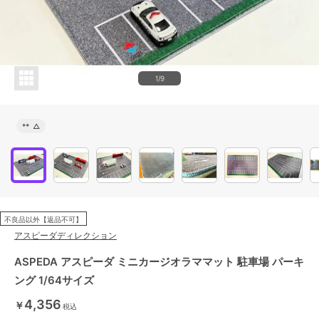
1/9
**
△
不良品以外【返品不可】
アスピーダディレクション
ASPEDA アスピーダ ミニカージオラママット 駐車場 パーキ
ング 1/64サイズ
4,356
￥
税込