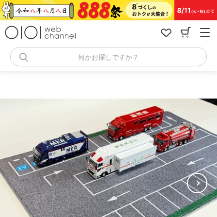
コ
ン
テ
ン
ツ
へ
何かお探しですか？
ス
キ
ッ
プ