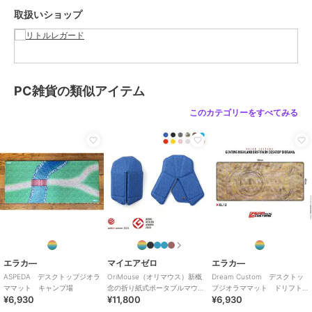
商品カテゴリ
すべてのPC雑貨
／
PC雑貨
取扱いショップ
カラー
**
サイズ
**
素材
表面：合成繊維、その他：ゴム
商品のお取り扱い方法
PC雑貨の類似アイテム
このカテゴリーをすべてみる
エラカ―
マイエアゼロ
エラカ―
ASPEDA デスクトップジオラ
OriMouse（オリマウス）新概
Dream Custom デスクトッ
ママット キャンプ場
念の折り紙式ポータブルマウ
プジオラママット ドリフト
¥6,930
¥11,800
¥6,930
ス
パーク