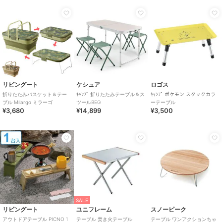
リビングート
ケシュア
ロゴス
折りたたみバスケット＆テー
ｷｬﾝﾌﾟ 折りたたみテーブル＆ス
ｷｬﾝﾌﾟ ポケモン スタックカラ
ブル Milargo ミラーゴ
ツールBEG
ーテーブル
¥3,680
¥14,899
¥3,500
SALE
リビングート
ユニフレーム
スノーピーク
アウトドアテーブル PICNO 1
テーブル 焚き火テーブル
テーブル ワンアクションちゃ