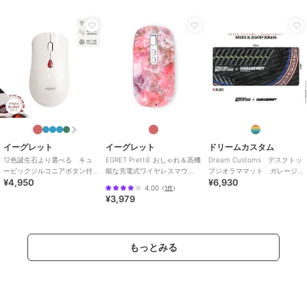
イーグレット
イーグレット
ドリームカスタム
12色誕生石より選べる キュ
EGRET PrettiE おしゃれ＆高機
Dream Customs デスクトッ
ービックジルコニアボタン付
能な充電式ワイヤレスマウ
プジオラママット ガレージ
¥4,950
¥6,930
きワイヤレスマウス
ス、Bluetooth＆レシーバー
ドリフトコラボ
4.00
（
1件
）
¥3,979
もっとみる