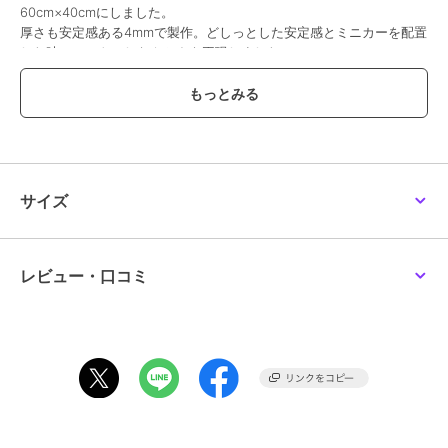
60cm×40cmにしました。
厚さも安定感ある4mmで製作。どしっとした安定感とミニカーを配置
した時のマットのしなやかさを再現しました。
裏地も滑り止めを採用。丈夫なマットでお子さんが使い込んでも痛み
にくい素材です。
連結デザインで、2枚・3枚と自由に広がり、大迫力なパーキングも再
現できます。
ASPEDAアスピーダ ミニカージオラママット 駐車場パーキング
1/64サイズ
サイズ
サイズ 横60cm X 奥行40cm X 厚さ4mm
重さ 550g
※ミニカーやフィギュアは別売です。本製品には含まれません。連結
レビュー・口コミ
写真も参考です。本製品は1枚になります。
この商品は、不良品のみ返品を承ります
ブランド
アスピーダディレクション
ショップ
リトルレガード