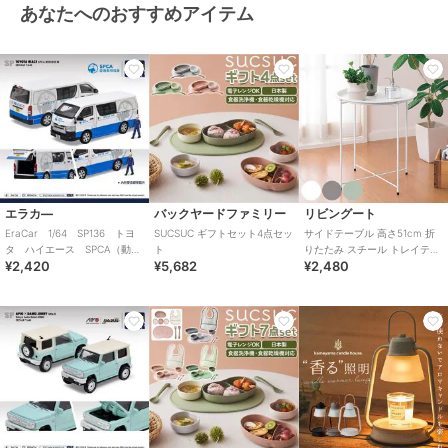
あなたへのおすすめアイテム
エラカ―
バックヤードファミリー
リビングート
EraCar 1/64 SP136 トヨ
SUCSUC ギフトセット4点セッ
サイドテーブル 高さ51cm 折
タ ハイエース SPCA（動物
ト
りたたみ スチール トレイテー
¥2,420
¥5,682
¥2,480
虐待防止協会）レスキューバ
ブル
ン