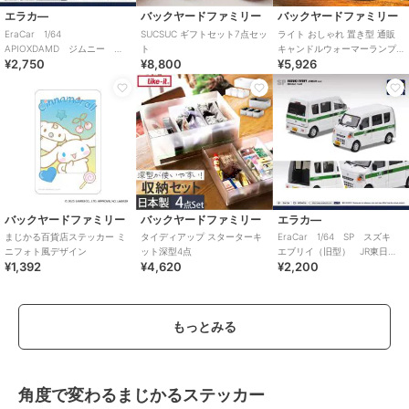
エラカ―
バックヤードファミリー
バックヤードファミリー
EraCar 1/64
SUCSUC ギフトセット7点セッ
ライト おしゃれ 置き型 通販
APIOXDAMD ジムニー
ト
キャンドルウォーマーランプ
¥2,750
¥8,800
¥5,926
LITTLE B 東京オートサロン
ミニ ランプ ベッドサイド アロ
2020
マランプ
バックヤードファミリー
バックヤードファミリー
エラカ―
まじかる百貨店ステッカー ミ
タイディアップ スターターキ
EraCar 1/64 SP スズキ
ニフォト風デザイン
ット深型4点
エブリイ（旧型） JR東日
¥1,392
¥4,620
¥2,200
本 友部駅 業務用自動車
もっとみる
角度で変わるまじかるステッカー