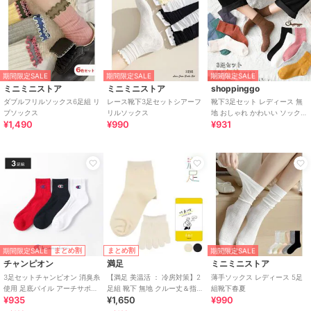
期間限定SALE
期間限定SALE
期間限定SALE
ミニミニストア
ミニミニストア
shoppinggo
ダブルフリルソックス6足組 リ
レース靴下3足セットシアーフ
靴下3足セット レディース 無
ブソックス
リルソックス
地 おしゃれ かわいい ソックス
¥1,490
¥990
¥931
あったか
期間限定SALE
まとめ割
まとめ割
期間限定SALE
チャンピオン
満足
ミニミニストア
3足セットチャンピオン 消臭糸
【満足 美温活 ： 冷房対策】2
薄手ソックス レディース 5足
使用 足底パイル アーチサポー
足組 靴下 無地 クルー丈＆指先
組靴下春夏
¥935
¥1,650
¥990
ト ショート丈ソックス
5本指 綿素材 シルク混 重ね履
き