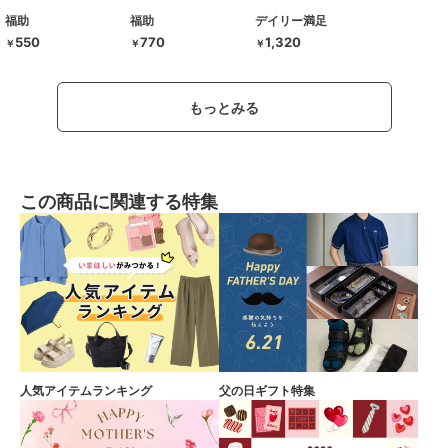
福助
福助
デイリー満足
550
770
1,320
￥
￥
￥
もっとみる
この商品に関連する特集
人気アイテムランキング
父の日ギフト特集