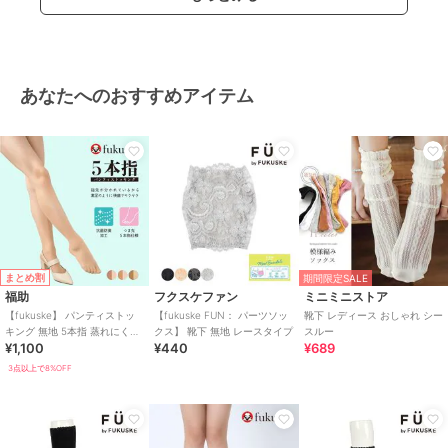
あなたへのおすすめアイテム
まとめ割
期間限定SALE
福助
フクスケファン
ミニミニストア
【fukuske】 パンティストッ
【fukuske FUN： パーツソッ
靴下 レディース おしゃれ シー
キング 無地 5本指 蒸れにくい
クス】 靴下 無地 レースタイプ
スルー
¥1,100
¥440
¥689
ベタつきにくい
3点以上で8%OFF