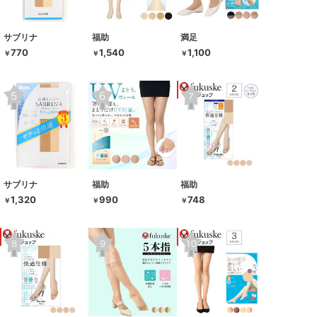
サブリナ
福助
満足
770
1,540
1,100
￥
￥
￥
サブリナ
福助
福助
1,320
990
748
￥
￥
￥