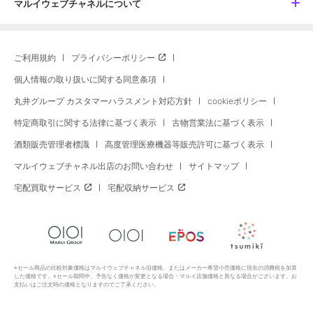
マルイウェブチャネルについて
ご利用規約
プライバシーポリシー
個人情報の取り扱いに関する同意条項
丸井グループ カスタマーハラスメント対応方針
cookieポリシー
特定商取引に関する法律に基づく表示
古物営業法に基づく表示
酒類販売管理者標識
高度管理医療機器等販売許可に基づく表示
マルイウェブチャネル出店のお問い合わせ
サイトマップ
宅配買取サービス
宅配収納サービス
※セール商品の比較対象価格はマルイウェブチャネル旧価格、またはメーカー希望小売価格に現在の消費税を加算
した価格です。※セール期間中、予告なく価格が変更となる場合・マルイ店舗価格と異なる場合がございます。お
支払いはご注文時の価格となりますのでご了承ください。