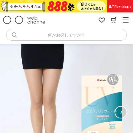
コ
ン
テ
ン
ツ
へ
何かお探しですか？
ス
キ
ッ
プ