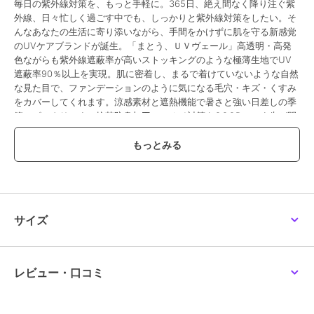
毎日の紫外線対策を、もっと手軽に。365日、絶え間なく降り注ぐ紫
外線、日々忙しく過ごす中でも、しっかりと紫外線対策をしたい。そ
んなあなたの生活に寄り添いながら、手間をかけずに肌を守る新感覚
のUVケアブランドが誕生。「まとう、ＵＶヴェール」高透明・高発
色ながらも紫外線遮蔽率が高いストッキングのような極薄生地でUV
遮蔽率90％以上を実現。肌に密着し、まるで着けていないような自然
な見た目で、ファンデーションのように気になる毛穴・キズ・くすみ
をカバーしてくれます。涼感素材と遮熱機能で暑さと強い日差しの季
節にピッタリです。抗菌防臭加工でニオイ対策もGOOD！つま先が開
いているオープントゥタイプなのでサンダル等でも合わせやすいです
よ。
※商品画像は、お客様のお使いのモニターや部屋の環境等により、実
際の商品と色味が多少異なる場合がございます。
サイズ
●品番：30-106-1021
●原産国：日本
●組成：ナイロン・ポリウレタン
●サイズ：M-L,L-LL
レビュー・口コミ
●カラー：クリアベージュ035,フラックス302,クリアヌード330
●特徴：・オープントゥ 2本指・無地・極薄ストッキング素材 涼感・
抗菌防臭 遮熱効果・UV遮蔽率90%以上・つま先２本指オープン仕様