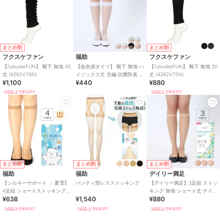
まとめ割
まとめ割
フクスケファン
福助
フクスケファン
【fukuskeFUN】 靴下 無地 45
【血色感タイツ】 靴下 無地 ハ
【fukuskeFUN】 靴下 無地 20
丈 (4262V76N)
イソックス丈 交編 抗菌防臭 ハ
丈 (4262V75N)
¥1,100
¥440
¥880
ート型足底綿(395-2001)
3点以上で8%OFF
3点以上で8%OFF
まとめ割
まとめ割
まとめ割
福助
福助
デイリー満足
【シルキーサポート ： 夏雪】
パンティ部レスストッキング
【デイリー満足】3足組 ストッ
4足組 ショートストッキング
キング 無地 ショート丈 ナイロ
¥638
¥1,540
¥880
無地 つま先スルー(361-2324
ンゾッキ 抗菌防臭 つま先シア
ー補強
3点以上で8%OFF
3点以上で8%OFF
3点以上で8%OFF