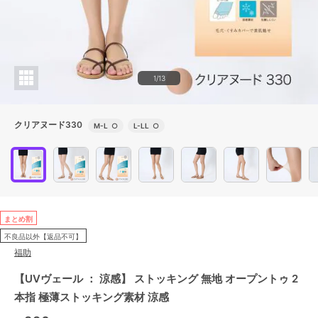
1/13
クリアヌード330
M-L
○
L-LL
○
まとめ割
不良品以外【返品不可】
福助
【UVヴェール ： 涼感】 ストッキング 無地 オープントゥ 2
本指 極薄ストッキング素材 涼感