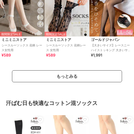
期間限定SALE
期間限定SALE
ミニミニストア
ミニミニストア
ゴールドジャパン
シースルーソックス 花柄 レー
シースルーソックス 花柄レー
【大きいサイズ】レースニー
ス女性用
ス 女性用
ハイストッキング 大きいサイ
¥589
¥589
¥1,991
ズ レディース 靴下 レッグウェ
ア 伸縮素材
もっとみる
汗ばむ日も快適なコットン混ソックス