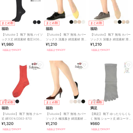
まとめ割
まとめ割
まとめ割
福助
福助
福助
【fukuske 】 靴下 無地 ハイソ
【fukuske】 靴下 無地 カバー
【fukuske】 靴下 無地 カバー
ックス丈 綿混素材 着圧(4363-
ソックス 浅履き 綿混素材 滑り
ソックス 深履き 綿混素材 滑り
¥1,980
¥1,210
¥1,210
605)
止め付き
止め付き
3点以上で8%OFF
3点以上で8%OFF
3点以上で8%OFF
まとめ割
まとめ割
まとめ割
福助
福助
満足
【fukuske】 靴下 無地 クルー
【fukuske】 靴下 無地 カバー
【満足】 靴下 ゆったりらくら
丈 綿100％(3363-870)
ソックス 極浅履き 綿混素材 滑
く 無地 ショート丈 綿コーマ＋
¥1,320
¥1,210
¥660
り止め付き
BR(3345-07N)
3点以上で8%OFF
3点以上で8%OFF
3点以上で8%OFF