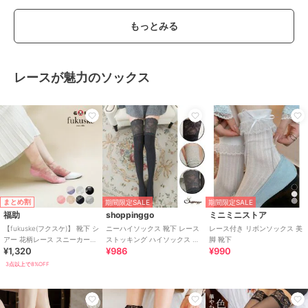
もっとみる
レースが魅力のソックス
まとめ割
期間限定SALE
期間限定SALE
福助
shoppinggo
ミニミニストア
【fukuske(フクスケ)】 靴下 シ
ニーハイソックス 靴下 レース
レース付き リボンソックス 美
アー 花柄レース スニーカー丈
ストッキング ハイソックス リ
脚 靴下
¥1,320
¥986
¥990
(3363-211)
ブ編み
3点以上で8%OFF