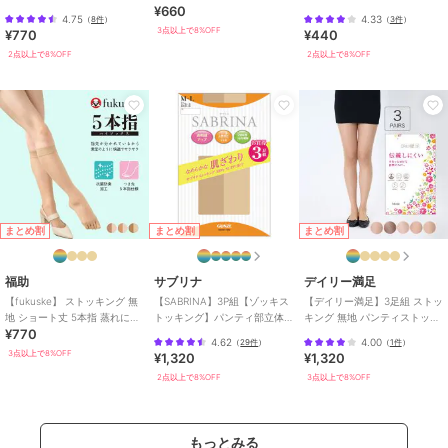
¥660
ートストッキング
ング素材 抗菌防臭
4.75
4.33
（
8件
）
（
3件
）
3点以上で8%OFF
¥770
¥440
2点以上で8%OFF
2点以上で8%OFF
まとめ割
まとめ割
まとめ割
福助
サブリナ
デイリー満足
【fukuske】 ストッキング 無
【SABRINA】3P組【ゾッキス
【デイリー満足】3足組 ストッ
地 ショート丈 5本指 蒸れにく
トッキング】パンティ部立体
キング 無地 パンティストッキ
¥770
い ベタつきにくい
設計／マチ付き／つま先補強
ング ゾッキ ノンラン設計 マチ
4.62
4.00
（
29件
）
（
1件
）
付き
3点以上で8%OFF
¥1,320
¥1,320
2点以上で8%OFF
3点以上で8%OFF
もっとみる