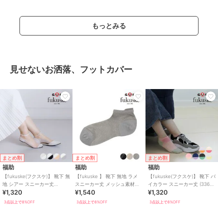
もっとみる
見せないお洒落、フットカバー
まとめ割
まとめ割
まとめ割
福助
福助
福助
【fukuske(フクスケ)】 靴下 無
【fukuske 】 靴下 無地 ラメ
【fukuske(フクスケ)】 靴下 バ
地 シアー スニーカー丈
スニーカー丈 メッシュ素材
イカラー スニーカー丈 (3363-
¥1,320
¥1,540
¥1,320
(3363-210)
(3163-40
826)
3点以上で8%OFF
3点以上で8%OFF
3点以上で8%OFF