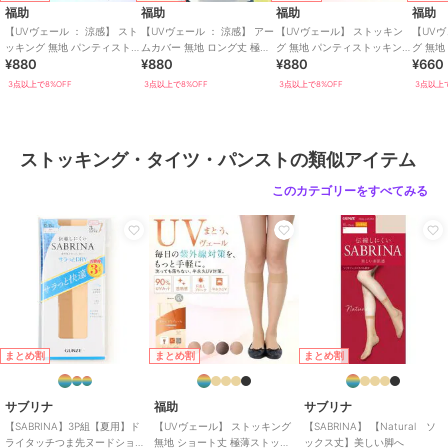
福助
福助
福助
福助
サイズ
M-L,L-LL
【UVヴェール ： 涼感】 スト
【UVヴェール ： 涼感】 アー
【UVヴェール】 ストッキン
【UV
ッキング 無地 パンティスト
ムカバー 無地 ロング丈 極薄
グ 無地 パンティストッキン
グ 無地
素材
ナイロン・ポリウレタン
¥880
¥880
¥880
¥660
ッキング 極薄ストッキング素
ストッキング素材 涼感 伝線
グ 極薄ストッキング素材 抗
商品のお取り扱い方法
材 涼感
しにくい
菌防臭
3点以上で8%OFF
3点以上で8%OFF
3点以上で8%OFF
3点以上で
特徴
レッグウェア
無地
ストッキング・タイツ・パンストの類似アイテム
ストッキング・タイツ・パンスト
このカテゴリーをすべてみる
無地
原産国
日本
まとめ割
まとめ割
まとめ割
サブリナ
福助
サブリナ
【SABRINA】3P組【夏用】ド
【UVヴェール】 ストッキング
【SABRINA】 【Natural ソ
ライタッチつま先ヌードショ
無地 ショート丈 極薄ストッキ
ックス丈】美しい脚へ