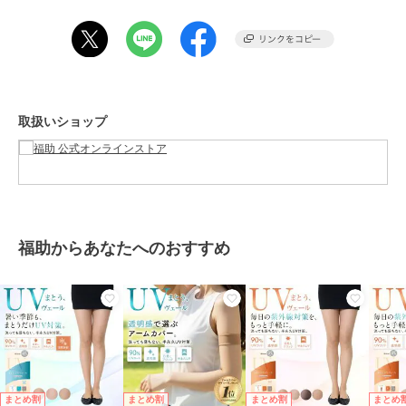
●関連キーワード：UVヴェール 冷感 UV加工 接触冷感 おしゃれ お洒
落 ストッキング素材 レディース 福助 ふくすけ フクスケ fukusuke
fukuske 涼感素材 オープントゥストッキング 紫外線対策 伝線しにく
い 抗菌防臭 日焼け防止 シミ対策 日本製 メイドインジャパン 黒 ブラ
ック ベージュ 肌色 2本指 トゥレス つま先オープン オープンフロン
ト 指先フリー 蒸れ防止 通気性 つま先カット つま先なし サンダル対
取扱いショップ
応 5本指出し サンダル用ストッキング
この商品は、不良品のみ返品を承ります
ブランド
福助
ショップ
福助 公式オンラインストア
福助からあなたへのおすすめ
商品カテゴリ
レッグウェア
／
ストッキング・
タイツ・パンスト
性別タイプ
レディース
レッグウェア
／
ストッキング・
タイツ・パンスト
カラー
クリアヌード330、クリアベージ
ュ035、フラックス302
まとめ割
まとめ割
まとめ割
まとめ