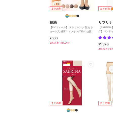
まとめ割
まとめ割
福助
サブリナ
【UVヴェール】 ストッキング 無地 シ
【SABRI
ョート丈 極薄ストッキング素材 抗菌防
グ】パンテ
臭
つま先補強
¥660
3点以上で8%OFF
¥1,320
2点以上で8%
まとめ割
まとめ割