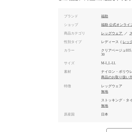
ブランド
福助
ショップ
福助 公式オンライ
商品カテゴリ
レッグウェア
／
性別タイプ
レディース
(
レッ
カラー
クリアベージュ035
30
サイズ
M-L,L-LL
素材
ナイロン・ポリウ
商品のお取り扱い
特徴
レッグウェア
無地
ストッキング・タ
無地
原産国
日本