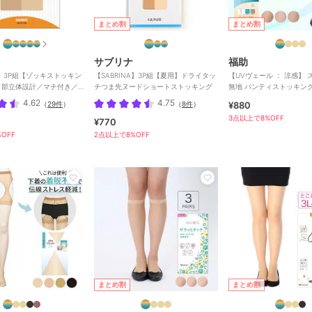
まとめ割
まとめ割
サブリナ
福助
NA】3P組【ゾッキストッキン
【SABRINA】3P組【夏用】ドライタッ
【UVヴェール ： 涼感】
ィ部立体設計／マチ付き／
チつま先ヌードショートストッキング
無地 パンティストッキン
キング素材 涼感
4.62
4.75
（
29件
）
（
8件
）
¥880
3点以上で8%OFF
¥770
OFF
2点以上で8%OFF
まとめ割
まとめ割