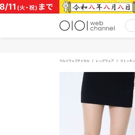
コ
ン
テ
ン
ツ
へ
ス
キ
ッ
プ
マルイウェブチャネル
/
レッグウェア
/
ストッキ