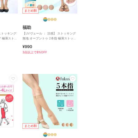
まとめ割
福助
 ストッキング
【UVヴェール ： 涼感】 ストッキング
グ 極薄ストッ
無地 オープントゥ 2本指 極薄ストッキ
ング素材 涼感
¥990
3点以上で8%OFF
まとめ割