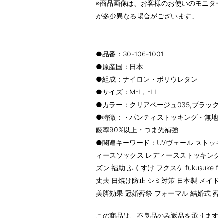
※商品画像は、お客様のお使いのモニタ
が多少異なる場合がございます。
●品番：30-106-1001
●原産国：日本
●組成：ナイロン・ポリウレタン
●サイズ：M-L,L-LL
●カラー：クリアベージュ035,ブラック0
●特徴：・パンティストッキング・無地
蔽率90%以上・つま先補強
●関連キーワード：UVヴェール ストッキ
ィースソックス レディースストッキング
ズン 福助 ふくすけ フクスケ fukusuke
丈夫 日焼け防止 シミ対策 日本製 メイ
美脚効果 冠婚葬祭 フォーマル 結婚式 葬
この商品は、不良品のみ返品を承りま