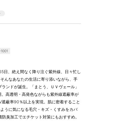
1001
65日、絶え間なく降り注ぐ紫外線、日々忙し
。そんなあなたの生活に寄り添いながら、手
ブランドが誕生。「まとう、ＵＶヴェール」
使用。高透明・高発色ながらも紫外線遮蔽率が
V遮蔽率90％以上を実現。肌に密着すること
のように気になる毛穴・キズ・くすみをカバ
菌防臭加工でエチケット対策にもおすすめ。