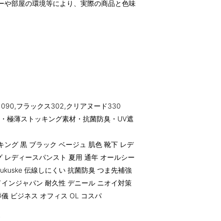
ーや部屋の環境等により、実際の商品と色味
90,フラックス302,クリアヌード330
・極薄ストッキング素材・抗菌防臭・UV遮
ング 黒 ブラック ベージュ 肌色 靴下 レデ
 レディースパンスト 夏用 通年 オールシー
 fukuske 伝線しにくい 抗菌防臭 つま先補強
ドインジャパン 耐久性 デニール ニオイ対策
儀 ビジネス オフィス OL コスパ
す