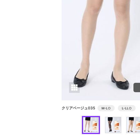
クリアベージュ035
M-L
○
L-LL
○