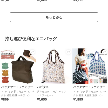
¥2,101
¥1,089
¥3,215
ングバ
もっとみる
持ち運び便利なエコバッグ
バックヤードファミリー
ハピタス
バックヤードファミリー
エコバッグ 折りたたみ コンパ
折りたたみコンビニバッグ
エコバッグ 折りたたみ コンパ
クト 通販 軽量 マチ広 コンビ
（スヌーピー）
クト 軽量 大容量 通販 コンビ
¥869
¥1,650
¥1,885
ニ ショッピングバッグ お買い
ニ おしゃれ 北欧 デザイン ブ
物袋 手
ランド