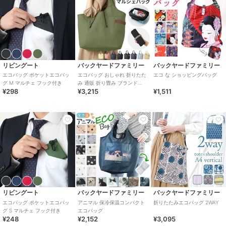
リビングート
バックヤードファミリー
バックヤードファミリー
エコバッグ ポケットエコバッ
エコバッグ おしゃれ 折りたた
エコ な ショッピングバッグ
グ M マルチェ フック付き
み 通販 折り畳み ブランド
¥298
¥3,215
¥1,511
MOTTERU シンプル ショッピ
ングバ
リビングート
バックヤードファミリー
バックヤードファミリー
エコバッグ ポケットエコバッ
アニマル 保冷保温コンパクト
折りたたみエコバッグ 2WAY
グ S マルチェ フック付き
エコバッグ
¥248
¥2,152
¥3,095