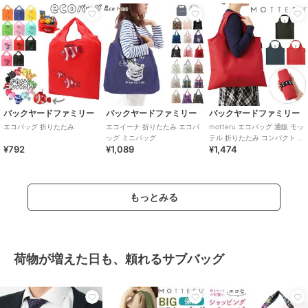
バックヤードファミリー
バックヤードファミリー
バックヤードファミリー
エコバッグ 折りたたみ
エコイーナ 折りたたみ エコバ
motteru エコバッグ 通販 モッ
ッグ ミニバッグ
テル 折りたたみ コンパクト お
¥792
¥1,089
¥1,474
しゃれ シンプル 無地 CUR
もっとみる
荷物が増えた日も、頼れるサブバッグ