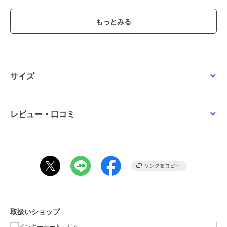
女の子。
ミッフィーと家族やおともだちが繰り広げるあたたかい物語は、世界
中の人々に愛され続けています。
(C)Mercis bv
これらの商品の販売・発送は日本国内に限定させていただきます。
These products are sold and delivered only within Japan.
サイズ
※写真の色味はご覧になる環境（PC のモニタやスマホの画面）によっ
て、実物と若干異なる場合がございます。ご了承ください。
レビュー・口コミ
品番/カラー：30601702 A グレー B カーキ C ベージュ
ブランド
ミッフィー
ショップ
インターモードカワベ
商品カテゴリ
バッグ
／
エコバッグ・サブバッ
グ
取扱いショップ
性別タイプ
レディース
バッグ
／
エコバッグ・サブバッ