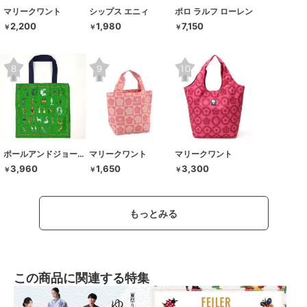
マリークワント
シップス エニィ
ポロ ラルフ ローレン
2,200
1,980
7,150
￥
￥
￥
ポールアンドジョーアクセソワ
マリークワント
マリークワント
3,960
1,650
3,300
￥
￥
￥
もっとみる
この商品に関連する特集