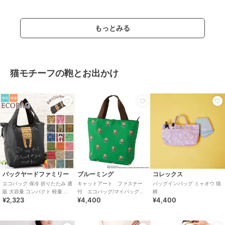
もっとみる
猫モチーフの鞄とお出かけ
バックヤードファミリー
ブルーミング
コレックス
エコバッグ 保冷 折りたたみ 通
キャットアート ファスナー
バッグインバッグ ミャオウ 猫
販 大容量 コンパクト 軽量 軽
付 エコバッグ/マイバッグ
柄
¥2,323
¥4,400
¥4,400
い おしゃれ かわいい ネコ 猫
（パッケージ入り）三つ目猫
ね
がとおる