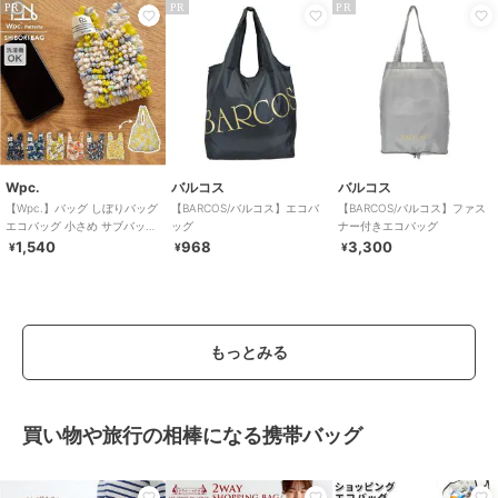
PR
PR
PR
Wpc.
バルコス
バルコス
【Wpc.】バッグ しぼりバッグ
【BARCOS/バルコス】エコバ
【BARCOS/バルコス】ファス
エコバッグ 小さめ サブバッグ
ッグ
ナー付きエコバッグ
コンパクト 洗濯可能 レディ
1,540
968
3,300
¥
¥
¥
ース
もっとみる
買い物や旅行の相棒になる携帯バッグ