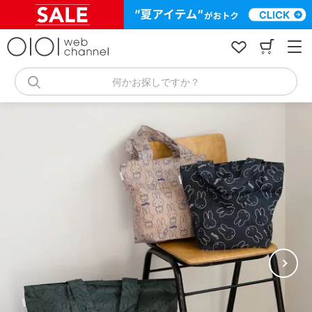
コ
ン
テ
ン
ツ
へ
何かお探しですか？
ス
キ
ッ
プ