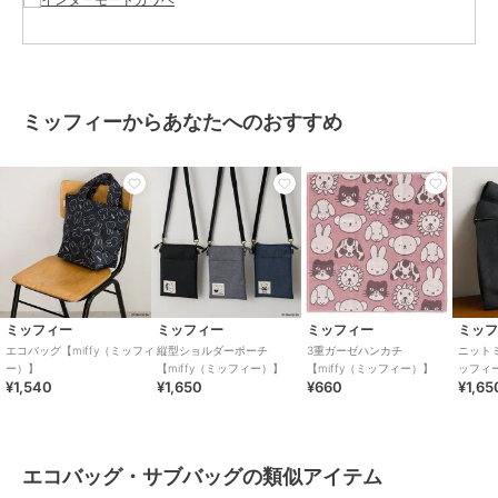
グ
カラー
グレー、カーキ、ベージュ
サイズ
約60×39×17cm
素材
表地 ポリエステル100％ 裏地 ポリ
ミッフィーからあなたへのおすすめ
エステル100％
商品のお取り扱い方法
お手入れ
洗濯不可
原産国
中国
ミッフィー
ミッフィー
ミッフィー
ミッ
エコバッグ【miffy（ミッフィ
縦型ショルダーポーチ
3重ガーゼハンカチ
ニットミ
ー）】
【miffy（ミッフィー）】
【miffy（ミッフィー）】
ッフィ
¥1,540
¥1,650
¥660
¥1,65
エコバッグ・サブバッグの類似アイテム