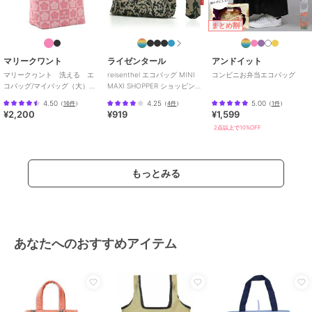
まとめ割
マリークワント
ライゼンタール
アンドイット
マリークヮント 洗える エ
reisenthel エコバッグ MINI
コンビニお弁当エコバッグ
コバッグ/マイバッグ（大）
MAXI SHOPPER ショッピング
【MARY QUANT】
バッグ
4.50
4.25
5.00
（
16件
）
（
4件
）
（
1件
）
¥2,200
¥919
¥1,599
2点以上で10%OFF
もっとみる
あなたへのおすすめアイテム