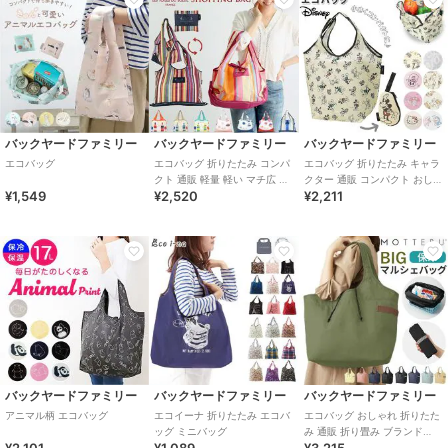
バックヤードファミリー
バックヤードファミリー
バックヤードファミリー
エコバッグ
エコバッグ 折りたたみ コンパ
エコバッグ 折りたたみ キャラ
クト 通販 軽量 軽い マチ広 大
クター 通販 コンパクト おしゃ
¥1,549
¥2,520
¥2,211
容量 レジ袋 トートバッグ 肩掛
れ かわいい ダイカットポーチ
け
付き デ
バックヤードファミリー
バックヤードファミリー
バックヤードファミリー
アニマル柄 エコバッグ
エコイーナ 折りたたみ エコバ
エコバッグ おしゃれ 折りたた
ッグ ミニバッグ
み 通販 折り畳み ブランド
MOTTERU シンプル ショッピ