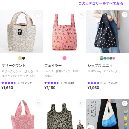
このカテゴリーをすべてみる
マリークワント
フェイラー
シップス エニィ
マリークヮント 洗える エ
ハイジ 携帯バッグ EHE-
SHIPS any: エコバッグ
コバッグ/マイバッグ（小）レ
221301
オパード 【MARY QUANT】
4.73
4.79
4.32
（
15件
）
（
34件
）
（
55件
）
¥1,650
¥7,150
¥1,980