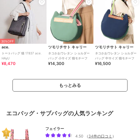
30%OFF
ace.
ツモリチサト キャリー
ツモリチサト キャリー
トートバッグ 猫 17837 ace.
ネコかおウレタン ショルダー
ネコかおウレタン ショルダー
HAyU
バッグ 小サイズ 猫モチーフ
バッグ 中サイズ 猫モチーフ
¥8,470
¥14,300
¥16,500
もっとみる
エコバッグ・サブバッグの人気ランキング
フェイラー
4.50
（
34件の口コミ
）