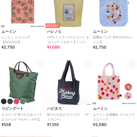
41%OFF
ムーミン
ハレノヒ
ムーミン
にこにこ ミニバッグ
miffy ミッフィー×レコード エ
折畳みバッグ【Moomin(ムー
【MOOMIN】
コバッグ イエロー【ミッフィ
ミン)】
¥2,750
¥1,089
¥2,750
ー】
リビングート
ハピタス
ムーミン
エコバッグ 折りたたみトート
折りたたみエコバッグS （デ
ムーミン お花摘み リトルミイ
エコバッグ マルチェ マチ広
ィズニー）
ミニバッグ
¥558
¥1,100
¥3,080