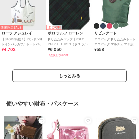
まとめ割
期間限定SALE
ローラ アシュレイ
ポロ ラルフ ローレン
リビングート
【STORY掲載！】ロンドン柄
折りたたみバッグ【POLO
エコバッグ 折りたたみトート
レインパッカブルトートバッ
RALPH LAUREN（ポロ ラルフ
エコバッグ マルチェ マチ広
¥4,702
¥6,050
¥558
グ
ローレン）】
3点以上で8%OFF
もっとみる
使いやすい財布・パスケース