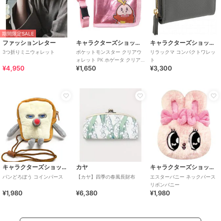
期間限定SALE
ファッションレター
キャラクターズショップ ラフラフ
キャラクターズショップ ラフラフ
3つ折りミニウォレット
ポケットモンスター クリアウ
リラックマ コンパクトワレッ
ォレット PK ホゲータ クリア
ト
¥4,950
¥1,650
¥3,300
PVCシリーズ
キャラクターズショップ ラフラフ
カヤ
キャラクターズショップ ラフラフ
パンどろぼう コインパース
【カヤ】四季の春風長財布
エスターバニー ネックパース
リボンバニー
¥1,980
¥6,380
¥1,980