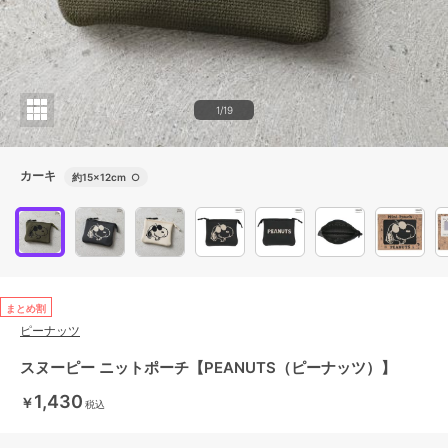
1/19
カーキ
約15×12cm
○
まとめ割
ピーナッツ
スヌーピー ニットポーチ【PEANUTS（ピーナッツ）】
1,430
￥
税込