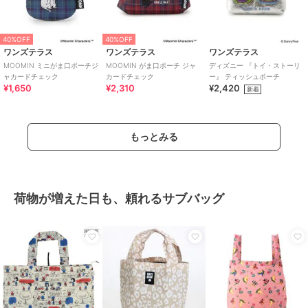
40%OFF
40%OFF
ワンズテラス
ワンズテラス
ワンズテラス
MOOMIN ミニがま口ポーチジ
MOOMIN がま口ポーチ ジャ
ディズニー 『トイ・ストーリ
ャカードチェック
カードチェック
ー』 ティッシュポーチ
¥1,650
¥2,310
¥2,420
新着
もっとみる
荷物が増えた日も、頼れるサブバッグ