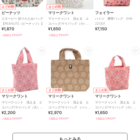
まとめ割
まとめ割
ピーナッツ
マリークワント
フェイラー
スヌーピー 折りたたみバッグ
マリークヮント 洗える エ
ハイジ 携帯バッグ EHE-
【PEANUTS（ピーナッツ）】
コバッグ/マイバッグ（小）レ
221301
¥1,870
¥1,650
¥7,150
オパード 【MARY QUANT】
3点以上で8%OFF
2点以上で8%OFF
まとめ割
まとめ割
まとめ割
マリークワント
マリークワント
マリークワント
マリークヮント 洗える エ
マリークヮント 洗える エ
マリークヮント 洗える エ
コバッグ/マイバッグ（大）
コバッグ/マイバッグ （パッケ
コバッグ/マイバッグ（小）
¥2,200
¥2,970
¥1,650
【MARY QUANT】
ージ入り） 【MARY
【MARY QUANT】
QUANT】
2点以上で8%OFF
2点以上で8%OFF
2点以上で8%OFF
もっとみる