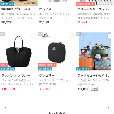
¥888ｸｰﾎﾟﾝ
期間限定SALE
velikoko(ヴェリココ）
オルビス
オリエンタルトラフィック
ゆったり幅もある2wayパンプ
エッセンスインヘアミルク
遮光率100％ 自動開閉 男女兼
ス(3.0cmヒール)[19.5~27cm]
つめかえ用
用【26春夏新作】ワンタッチ
¥6,990
¥1,100
¥1,991
ラクチンきれいシューズ
晴雨兼用 折りたたみ傘 /G-
0601
PR
PR
PR
SALE
期間限定SALE
¥1888ｸｰﾎﾟﾝ
¥500ｸｰﾎﾟﾝ
¥500ｸｰﾎﾟﾝ
ランバン オン ブルー
グレゴリー
アースミュージック＆エコロジー
ジュール 2WAY手提げバッグ
マルチケースL / ブラック
【予約】キャラクター巾着ポ
LANVIN en Bleu / ランバンオ
[157392-1041]
ーチ／Zootopia
ンブルー
10,560
5,610
3,850
予約
¥
¥
¥
もっとみる