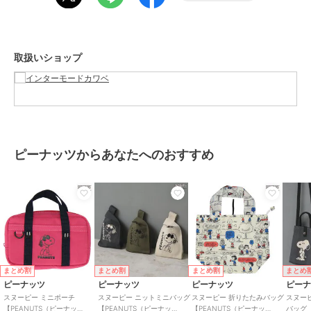
財布・ポーチ・ケース
／
ポー
チ・マルチケース・化粧ポーチ
カラー
カーキ、グレー、アイボリー
取扱いショップ
サイズ
約15×12cm
素材
ポリエステル100％
商品のお取り扱い方法
お手入れ
洗濯不可
原産国
中国
ピーナッツからあなたへのおすすめ
まとめ割
まとめ割
まとめ割
まとめ
ピーナッツ
ピーナッツ
ピーナッツ
ピー
スヌーピー ミニポーチ
スヌーピー ニットミニバッグ
スヌーピー 折りたたみバッグ
スヌー
【PEANUTS（ピーナッ
【PEANUTS（ピーナッ
【PEANUTS（ピーナッ
バッグ【