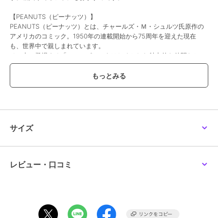
【PEANUTS（ピーナッツ）】
PEANUTS（ピーナッツ）とは、チャールズ・Ｍ・シュルツ氏原作の
アメリカのコミック。1950年の連載開始から75周年を迎えた現在
も、世界中で親しまれています。
その中に登場する「スヌーピー」をはじめとした魅力的な仲間たちの
ユーモアに溢れた世界観が、今なお世界各地の幅広い世代に愛され続
けています。
※写真の色味はご覧になる環境（PC のモニタやスマホの画面）によっ
て、実物と若干異なる場合がございます。ご了承ください。
品番/カラー：27701305 A ブラック B アイボリー C カーキ
サイズ
ブランド
ピーナッツ
レビュー・口コミ
ショップ
インターモードカワベ
商品カテゴリ
財布・ポーチ・ケース
／
ポー
チ・マルチケース・化粧ポーチ
性別タイプ
レディース