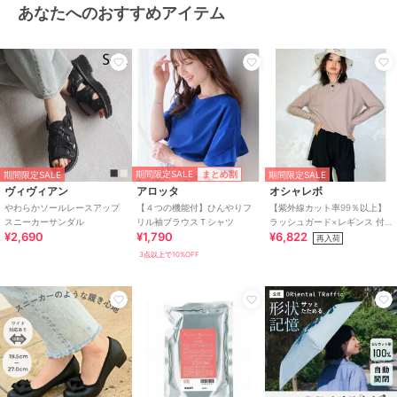
あなたへのおすすめアイテム
期間限定SALE
まとめ割
期間限定SALE
期間限定SALE
ヴィヴィアン
アロッタ
オシャレボ
やわらかソールレースアップ
【４つの機能付】ひんやりフ
【紫外線カット率99％以上】
スニーカーサンダル
リル袖ブラウスＴシャツ
ラッシュガード×レギンス 付
¥2,690
¥1,790
¥6,822
き タンキニ
再入荷
3点以上で10%OFF