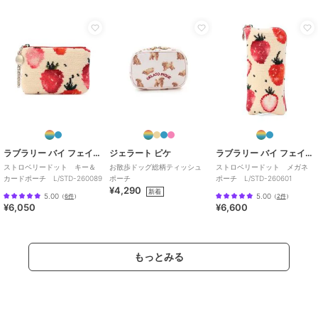
ラブラリー バイ フェイラー
ジェラート ピケ
ラブラリー バイ フェイラー
ストロベリードット キー＆
お散歩ドッグ総柄ティッシュ
ストロベリードット メガネ
カードポーチ L/STD-260089
ポーチ
ポーチ L/STD-260601
¥4,290
新着
5.00
5.00
（
6件
）
（
2件
）
¥6,050
¥6,600
もっとみる