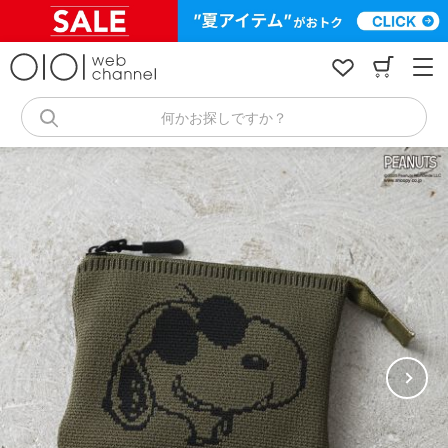
コ
ン
テ
ン
ツ
へ
何かお探しですか？
ス
キ
ッ
プ