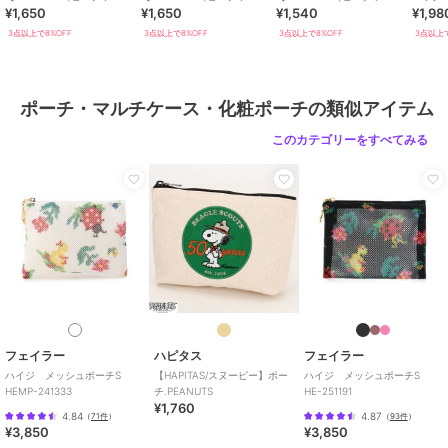
¥1,650
¥1,650
¥1,540
¥1,98
ツ）】
ツ）】
ツ）】
ッツ）
3点以上で8%OFF
3点以上で8%OFF
3点以上で8%OFF
3点以上で
ポーチ・マルチケース・化粧ポーチの類似アイテム
このカテゴリーをすべてみる
フェイラー
ハピタス
フェイラー
ハイジ メッシュポーチS
【HAPITAS/スヌーピー】ポー
ハイジ メッシュポーチS
HEMP-241333
チ.PEANUTS
HE-251191
¥1,760
4.84
4.87
（
71件
）
（
93件
）
¥3,850
¥3,850