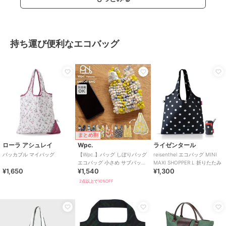
持ち運び便利なエコバッグ
まとめ割
ローラ アシュレイ
Wpc.
ライゼンタール
パッカブル マイバッグ
【Wpc.】バッグ しぼりバッグ
reisenthel エコバッグ MINI
エコバッグ 小さめ サブバッグ
MAXI SHOPPER L 折りたたみ
¥1,650
¥1,540
¥1,300
コンパクト 洗濯可能 レディ
ース
2点以上で10%OFF