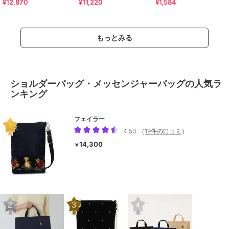
¥12,870
¥11,220
¥1,584
キーVネックブラウス
ス
USAコットン フレアスリーブ
Tシャツ（イ
もっとみる
ショルダーバッグ・メッセンジャーバッグの人気ラ
ンキング
フェイラー
4.50
（
19件の口コミ
）
14,300
￥