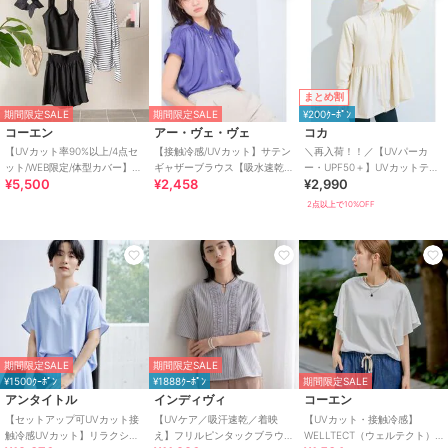
まとめ割
期間限定SALE
期間限定SALE
¥200ｸｰﾎﾟﾝ
コーエン
アー・ヴェ・ヴェ
コカ
【UVカット率90%以上/4点セ
【接触冷感/UVカット】サテン
＼再入荷！！／【UVパーカ
ット/WEB限定/体型カバー】シ
ギャザーブラウス【吸水速乾/
ー・UPF50＋】UVカットティ
¥5,500
¥2,458
¥2,990
ュシュ付きアソートスイムウ
イージーケア】
アードパーカー 全4色
エア（イン
2点以上で10%OFF
期間限定SALE
期間限定SALE
¥1500ｸｰﾎﾟﾝ
¥1888ｸｰﾎﾟﾝ
期間限定SALE
アンタイトル
インディヴィ
コーエン
【セットアップ可UVカット接
【UVケア／吸汗速乾／着映
【UVカット・接触冷感】
触冷感UVカット】リラクシー
え】フリルピンタックブラウ
WELLTECT（ウェルテクト）