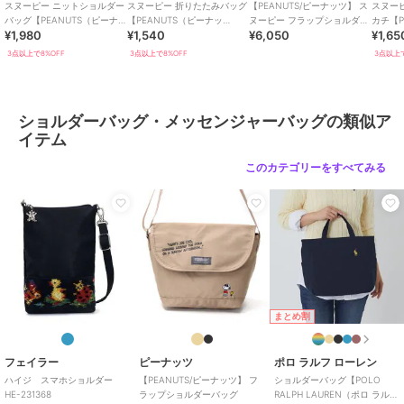
スヌーピー ニットショルダー
スヌーピー 折りたたみバッグ
【PEANUTS/ピーナッツ】 ス
スヌー
バッグ【PEANUTS（ピーナ
【PEANUTS（ピーナッ
ヌーピー フラップショルダー
カチ【P
¥1,980
¥1,540
¥6,050
¥1,65
ッツ）】
ツ）】
バッグ
ツ）】
3点以上で8%OFF
3点以上で8%OFF
3点以上で
ショルダーバッグ・メッセンジャーバッグの類似ア
イテム
このカテゴリーをすべてみる
まとめ割
フェイラー
ピーナッツ
ポロ ラルフ ローレン
ハイジ スマホショルダー
【PEANUTS/ピーナッツ】 フ
ショルダーバッグ【POLO
HE-231368
ラップショルダーバッグ
RALPH LAUREN（ポロ ラルフ