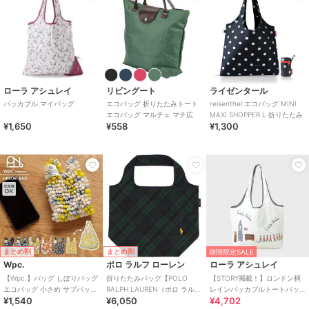
ローラ アシュレイ
リビングート
ライゼンタール
パッカブル マイバッグ
エコバッグ 折りたたみトート
reisenthel エコバッグ MINI
エコバッグ マルチェ マチ広
MAXI SHOPPER L 折りたたみ
¥1,650
¥558
¥1,300
まとめ割
まとめ割
期間限定SALE
Wpc.
ポロ ラルフ ローレン
ローラ アシュレイ
【Wpc.】バッグ しぼりバッグ
折りたたみバッグ【POLO
【STORY掲載！】ロンドン柄
エコバッグ 小さめ サブバッグ
RALPH LAUREN（ポロ ラルフ
レインパッカブルトートバッ
¥1,540
¥6,050
¥4,702
コンパクト 洗濯可能 レディ
ローレン）】
グ