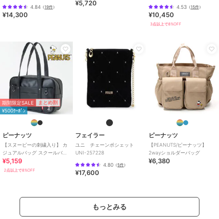
¥5,720
ローレン）】
4.84
4.53
（
19件
）
（
15件
）
¥14,300
¥10,450
3点以上で8%OFF
期間限定SALE
まとめ割
¥500ｸｰﾎﾟﾝ
ピーナッツ
フェイラー
ピーナッツ
【スヌーピーの刺繍入り】 カ
ユニ チェーンポシェット
【PEANUTS/ピーナッツ】
ジュアルバッグ スクールバッ
UNI-257228
2wayショルダーバッグ
¥5,159
¥6,380
グ メンズ レディース
4.80
（
5件
）
2点以上で8%OFF
¥17,600
もっとみる