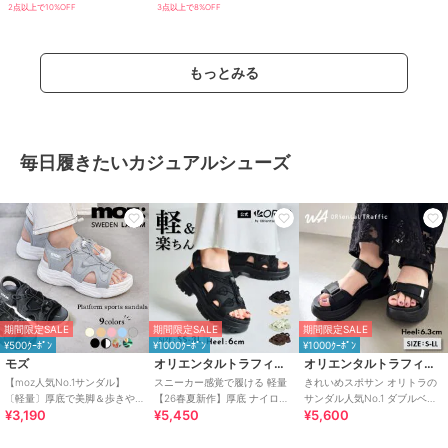
ース
2点以上で10%OFF
3点以上で8%OFF
もっとみる
毎日履きたいカジュアルシューズ
期間限定SALE
期間限定SALE
期間限定SALE
¥500ｸｰﾎﾟﾝ
¥1000ｸｰﾎﾟﾝ
¥1000ｸｰﾎﾟﾝ
モズ
オリエンタルトラフィック
オリエンタルトラフィック
【moz人気No.1サンダル】
スニーカー感覚で履ける 軽量
きれいめスポサン オリトラの
〔軽量〕厚底で美脚＆歩きや
【26春夏新作】厚底 ナイロン
サンダル人気No.1 ダブルベル
¥3,190
¥5,450
¥5,600
すい！疲れにくいフィット感
スポーツサンダル /OT3232
ト スポーツサンダル /42207
のスポーツサンダル