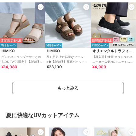
期間限定SALE
期間限定SALE
¥888ｸｰﾎﾟﾝ
¥888ｸｰﾎﾟﾝ
¥1000ｸｰﾎﾟﾝ
HIMIKO
HIMIKO
オリエンタルトラフィック
ゴムのストラップでサッと着
見た目以上に軽量なソール
【再入荷】軽量 オリトラのス
脱OK【WEB限定】【卑弥呼
♪◆【卑弥呼】厚底パデットサ
ニーカー人気NO.1 ニットスニ
¥14,080
¥23,100
¥4,900
26SS】ゴムストラップサンダ
ンダル/661201
ーカー スリッポン /3709
ル/661250
もっとみる
夏に快適なUVカットアイテム