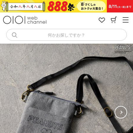
コ
ン
テ
ン
ツ
へ
何かお探しですか？
ス
キ
ッ
プ