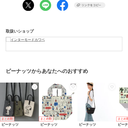
ブランド
ピーナッツ
ショップ
インターモードカワベ
商品カテゴリ
バッグ
／
ショルダーバッグ・メ
ッセンジャーバッグ
取扱いショップ
性別タイプ
レディース
バッグ
／
ショルダーバッグ・メ
ッセンジャーバッグ
カラー
グレー、ブラック、ブルー
サイズ
約16×21cm
ピーナッツからあなたへのおすすめ
素材
表地 ポリエステル100％ 裏地 ポリ
エステル100％
商品のお取り扱い方法
お手入れ
洗濯不可
原産国
中国
まとめ割
まとめ割
まとめ
ピーナッツ
ピーナッツ
ピーナッツ
ピー