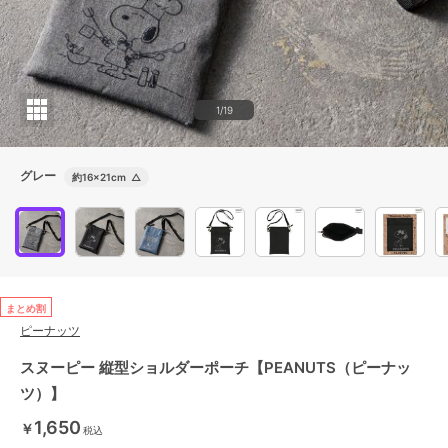
1/19
グレー
約16×21cm
△
まとめ割
ピーナッツ
スヌーピー 縦型ショルダーポーチ【PEANUTS（ピーナッ
ツ）】
1,650
￥
税込