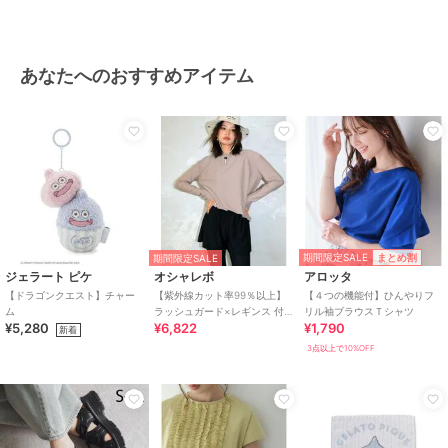
あなたへのおすすめアイテム
期間限定SALE
まとめ割
期間限定SALE
ジェラート ピケ
オシャレボ
アロッタ
【ドラゴンクエスト】チャー
【紫外線カット率99％以上】
【４つの機能付】ひんやりフ
ム
ラッシュガード×レギンス 付
リル袖ブラウスＴシャツ
¥5,280
¥6,822
¥1,790
き タンキニ
新着
3点以上で10%OFF