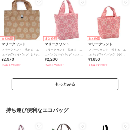
まとめ割
まとめ割
まとめ割
マリークワント
マリークワント
マリークワント
マリークヮント 洗える エ
マリークヮント 洗える エ
マリークヮント 洗える エ
コバッグ/マイバッグ （パッケ
コバッグ/マイバッグ（大）
コバッグ/マイバッグ（小）
¥2,970
¥2,200
¥1,650
ージ入り） 【MARY
【MARY QUANT】
【MARY QUANT】
QUANT】
2点以上で8%OFF
2点以上で8%OFF
2点以上で8%OFF
もっとみる
持ち運び便利なエコバッグ