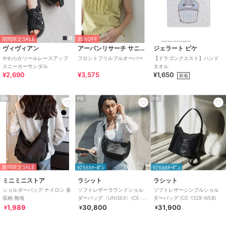
期間限定SALE
35%OFF
ヴィヴィアン
アーバンリサーチ サニーレーベル
ジェラート ピケ
やわらかソールレースアップ
フロントフリルプルオーバー
【ドラゴンクエスト】ハンド
スニーカーサンダル
タオル
¥2,690
¥3,575
¥1,650
新着
PR
PR
PR
期間限定SALE
¥2888ｸｰﾎﾟﾝ
¥2888ｸｰﾎﾟﾝ
ミニミニストア
ラシット
ラシット
ショルダーバッグ ナイロン 多
ソフトレザーラウンドショル
ソフトレザーシンプルショル
収納 無地
ダーバッグ〈UNISEX〉(CE-
ダーバッグ (CE-1328-WEB)
1326)
1,989
30,800
31,900
¥
¥
¥