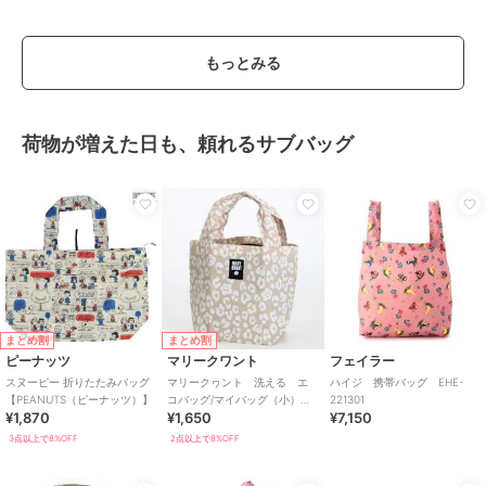
もっとみる
荷物が増えた日も、頼れるサブバッグ
まとめ割
まとめ割
ピーナッツ
マリークワント
フェイラー
スヌーピー 折りたたみバッグ
マリークヮント 洗える エ
ハイジ 携帯バッグ EHE-
【PEANUTS（ピーナッツ）】
コバッグ/マイバッグ（小）レ
221301
¥1,870
¥1,650
¥7,150
オパード 【MARY QUANT】
3点以上で8%OFF
2点以上で8%OFF