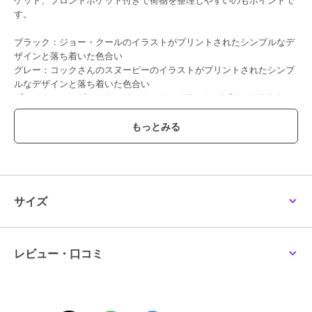
す。
ブラック：ジョー・クールのイラストがプリントされたシンプルなデ
ザインと落ち着いた色合い
グレー：コックさんのスヌーピーのイラストがプリントされたシンプ
ルなデザインと落ち着いた色合い
ブルー：スヌーピーとウッドストックのイラストがプリントされたシ
ンプルなデザインと落ち着いた色合い
【PEANUTS（ピーナッツ）】
PEANUTS（ピーナッツ）とは、チャールズ・Ｍ・シュルツ氏原作の
アメリカのコミック。1950年の連載開始から75周年を迎えた現在
も、世界中で親しまれています。
その中に登場する「スヌーピー」をはじめとした魅力的な仲間たちの
サイズ
ユーモアに溢れた世界観が、今なお世界各地の幅広い世代に愛され続
けています。
※写真の色味はご覧になる環境（PC のモニタやスマホの画面）によっ
て、実物と若干異なる場合がございます。ご了承ください。
レビュー・口コミ
品番/カラー：27701533 A ブラック B グレー C ブルー