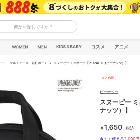
何かお探しですか？
コスメ
アニメ
KIDS＆BABY
WOMEN
MEN
ポーチ・マルチケース・化粧ポーチ
/
スヌーピー ミニポーチ【PEANUTS（ピーナッツ）】
まとめ割
ピーナッツ
スヌーピー ミ
ナッツ）】
1,650
￥
税込
今すぐ使える
2,000円