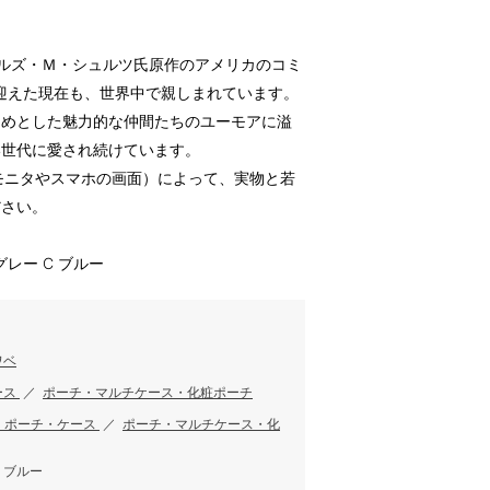
ールズ・Ｍ・シュルツ氏原作のアメリカのコミ
を迎えた現在も、世界中で親しまれています。
じめとした魅力的な仲間たちのユーモアに溢
い世代に愛され続けています。
のモニタやスマホの画面）によって、実物と若
ださい。
 グレー C ブルー
ワベ
ース
／
ポーチ・マルチケース・化粧ポーチ
・ポーチ・ケース
／
ポーチ・マルチケース・化
、ブルー