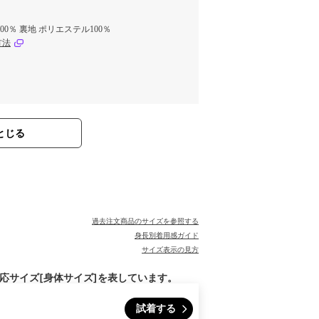
00％ 裏地 ポリエステル100％
方法
とじる
過去注文商品のサイズを参照する
身長別着用感ガイド
サイズ表示の見方
対応サイズ[身体サイズ]を表しています。
試着する