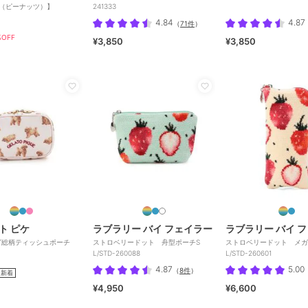
TS（ピーナッツ）】
241333
4.84
4.87
（
71件
）
OFF
¥3,850
¥3,850
ト ピケ
ラブラリー バイ フェイラー
ラブラリー バイ 
グ総柄ティッシュポーチ
ストロベリードット 舟型ポーチS
ストロベリードット メ
L/STD-260088
L/STD-260601
4.87
5.00
（
8件
）
新着
¥4,950
¥6,600