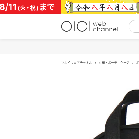
コ
ン
テ
ン
ツ
へ
ス
キ
ッ
プ
マルイウェブチャネル
/
財布・ポーチ・ケース
/