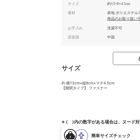
サイズ
約13×8×4.5cm
素材
表地 ポリエステル1
商品のお取り扱い
お手入れ
洗濯不可
原産国
中国
サイズ
約 横13cm×縦8cm×マチ4.5cm
【開閉タイプ】 ファスナー
※ ( )内の数字がある場合は、ヌード
簡単サイズチェック