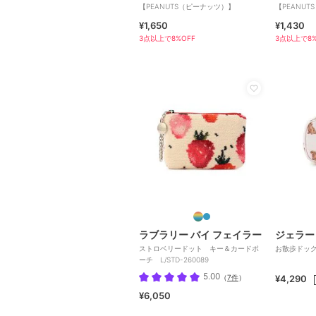
【PEANUTS（ピーナッツ）】
【PEANU
¥1,650
¥1,430
3点以上で8%OFF
3点以上で8%
ラブラリー バイ フェイラー
ジェラー
ストロベリードット キー＆カードポ
お散歩ドッ
ーチ L/STD-260089
5.00
（
7件
）
¥4,290
¥6,050