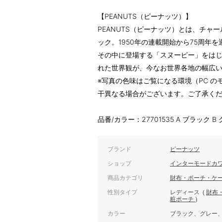
【PEANUTS（ピーナッツ）】
PEANUTS（ピーナッツ）とは、チャ
ック。1950年の連載開始から75周年
その中に登場する「スヌーピー」をは
れた世界観が、今なお世界各地の幅広
※写真の色味はご覧になる環境（PC 
干異なる場合がございます。ご了承く
品番/カラー：27701535 A ブラック B
ブランド
ピーナッツ
ショップ
インターモードカ
商品カテゴリ
財布・ポーチ・ケ
性別タイプ
レディース
(
財布
粧ポーチ
)
カラー
ブラック、グレー