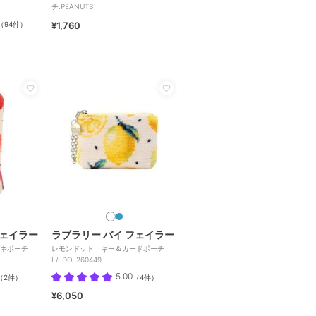
チ.PEANUTS
（
94件
）
¥1,760
フェイラー
ラブラリー バイ フェイラー
ガネポーチ
レモンドット キー＆カードポーチ
L/LDO-260449
5.00
（
2件
）
（
4件
）
¥6,050