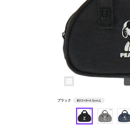
ブラック
約13×8×4.5cm
△