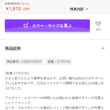
各種特典利用でさらに
￥1,870
OFF
特典内訳
カラー・サイズを選ぶ
38人
商品説明
商品番号：CG023-02457
型番：27701702
[型番:27701702]
小さく折りたたんで携帯出来るので、お買い物やお出かけのサブバッ
グにもおすすめです。口元がファスナーで開閉できる安心な仕様に仕
上げました。
アイボリー：スヌーピーや仲間たちが描かれた総柄デザインの可愛ら
しいトートバッグ。
カーキ：ゴルフのシーンを集めたコミック柄の総柄デザインが可愛ら