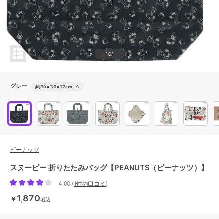
1/21
グレー
約60×39×17cm
△
ピーナッツ
スヌーピー 折りたたみバッグ【PEANUTS（ピーナッツ）】
4.00
(
1件の口コミ
)
1,870
￥
税込