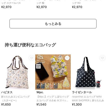
ッグ スクールバス
ッグ 桜
ッグ RD
¥2,970
¥2,970
¥2,970
もっとみる
持ち運び便利なエコバッグ
ハピタス
Wpc.
ライゼンタール
折りたたみコンビニバッグ
【Wpc.】バッグ しぼりバッグ
reisenthel エコバッグ MINI
（スヌーピー）
エコバッグ 小さめ サブバッグ
MAXI SHOPPER L 折りたたみ
¥1,650
¥1,540
¥1,300
コンパクト 洗濯可能 レディ