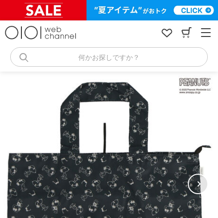
コ
ン
テ
ン
ツ
へ
何かお探しですか？
ス
キ
ッ
プ