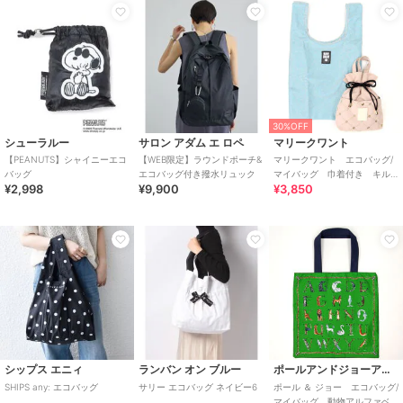
30%OFF
シューラルー
サロン アダム エ ロペ
マリークワント
【PEANUTS】シャイニーエコ
【WEB限定】ラウンドポーチ&
マリークワント エコバッグ/
バッグ
エコバッグ付き撥水リュック
マイバッグ 巾着付き キル
¥2,998
¥9,900
¥3,850
ティング柄
シップス エニィ
ランバン オン ブルー
ポールアンドジョーアクセソワ
SHIPS any: エコバッグ
サリー エコバッグ ネイビー6
ポール ＆ ジョー エコバッグ/
マイバッグ 動物アルファベ