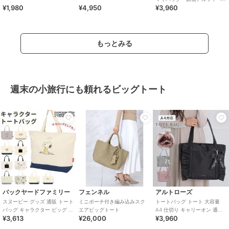
¥1,980
¥4,950
¥3,960
ット 【PAUL&JOE】
もっとみる
週末の小旅行にも頼れるビッグトート
バックヤードファミリー
フェンネル
アルトローズ
スヌーピー グッズ 通販 トート
ミニポーチ付き編み込みスク
トートバッグ トート 大容量
バッグ キャラクター ビッグ レ
エアビッグトート
A4 仕切り キャリーオン 通学
¥3,613
¥26,000
¥3,960
ディース キャンバス 布 ファス
フリル リボン ローズヒップ
ナー