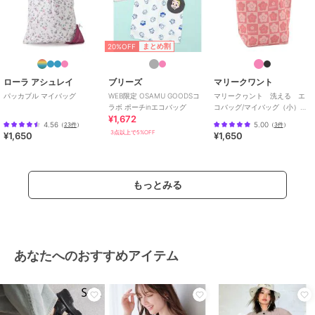
20%OFF
まとめ割
ローラ アシュレイ
ブリーズ
マリークワント
パッカブル マイバッグ
WEB限定 OSAMU GOODSコ
マリークヮント 洗える エ
ラボ ポーチinエコバッグ
コバッグ/マイバッグ（小）
¥1,672
【MARY QUANT】
4.56
5.00
（
23件
）
（
3件
）
3点以上で5%OFF
¥1,650
¥1,650
もっとみる
あなたへのおすすめアイテム