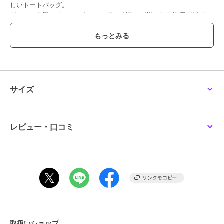
しいトートバッグ。
グレー：人気のジョー・クールとサングラスが描かれた総柄デザイン
のトートバッグ。
【PEANUTS（ピーナッツ）】
PEANUTS（ピーナッツ）とは、チャールズ・Ｍ・シュルツ氏原作の
アメリカのコミック。1950年の連載開始から75周年を迎えた現在
も、世界中で親しまれています。
その中に登場する「スヌーピー」をはじめとした魅力的な仲間たちの
サイズ
ユーモアに溢れた世界観が、今なお世界各地の幅広い世代に愛され続
けています。
※写真の色味はご覧になる環境（PC のモニタやスマホの画面）によっ
て、実物と若干異なる場合がございます。ご了承ください。
レビュー・口コミ
品番/カラー：27701702 A アイボリー B カーキ C グレー
ブランド
ピーナッツ
ショップ
インターモードカワベ
商品カテゴリ
バッグ
／
エコバッグ・サブバッ
グ
取扱いショップ