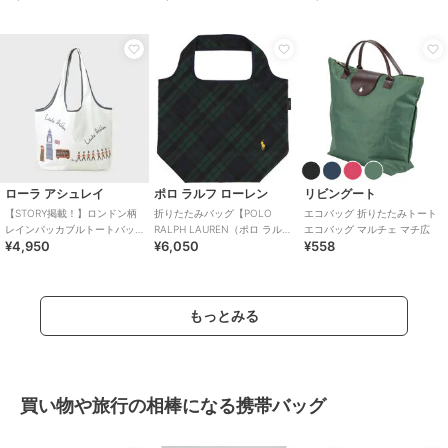
ース
ローラ アシュレイ
ポロ ラルフ ローレン
リビングート
【STORY掲載！】ロンドン柄
折りたたみバッグ【POLO
エコバッグ 折りたたみトート
レインパッカブルトートバッ
RALPH LAUREN（ポロ ラルフ
エコバッグ マルチェ マチ広
¥4,950
¥6,050
¥558
グ
ローレン）】
もっとみる
買い物や旅行の相棒になる携帯バッグ