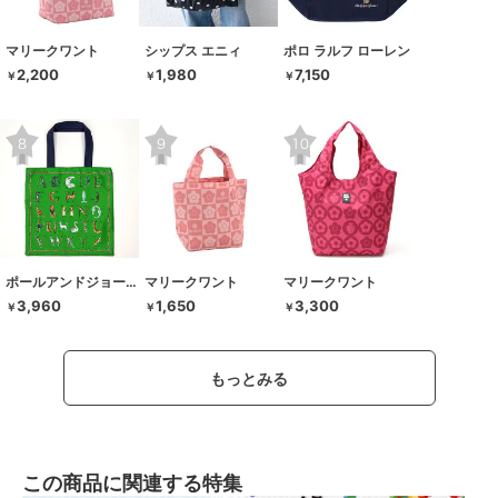
マリークワント
シップス エニィ
ポロ ラルフ ローレン
2,200
1,980
7,150
￥
￥
￥
ポールアンドジョーアクセソワ
マリークワント
マリークワント
3,960
1,650
3,300
￥
￥
￥
もっとみる
この商品に関連する特集