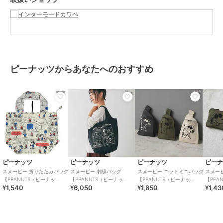
性別タイプ
レディース
バッグ
／
エコバッグ・サブバッ
グ
カラー
グレー、アイボリー、カーキ
サイズ
約60×39×17cm
ピーナッツからあなたへのおすすめ
素材
表地 ポリエステル100％ 裏地 ポリ
エステル100％
商品のお取り扱い方法
お手入れ
洗濯不可
原産国
中国
ピーナッツ
ピーナッツ
ピーナッツ
ピー
スヌーピー 折りたたみバッグ
スヌーピー 刺繍バッグ
スヌーピー ニットミニバッグ
スヌー
【PEANUTS（ピーナッ
【PEANUTS（ピーナッ
【PEANUTS（ピーナッ
【PEA
¥1,540
¥6,050
¥1,650
¥1,43
ツ）】
ツ）】
ツ）】
ツ）】