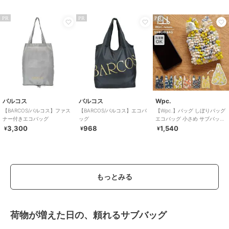
0601
PR
PR
PR
バルコス
バルコス
Wpc.
【BARCOS/バルコス】ファス
【BARCOS/バルコス】エコバ
【Wpc.】バッグ しぼりバッグ
ナー付きエコバッグ
ッグ
エコバッグ 小さめ サブバッグ
コンパクト 洗濯可能 レディ
3,300
968
1,540
¥
¥
¥
ース
もっとみる
荷物が増えた日の、頼れるサブバッグ