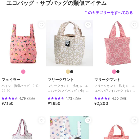
エコバッグ・サブバッグの類似アイテム
このカテゴリーをすべてみる
フェイラー
マリークワント
マリークワント
ハイジ 携帯バッグ EHE-
マリークヮント 洗える エ
マリークヮント 洗える エ
221301
コバッグ/マイバッグ（小）レ
コバッグ/マイバッグ（大）
オパード 【MARY QUANT】
【MARY QUANT】
4.79
4.73
4.50
（
34件
）
（
15件
）
（
16件
）
¥7,150
¥1,650
¥2,200