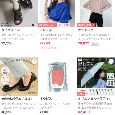
期間限定SALE
まとめ割
期間限定SALE
ヴィヴィアン
アロッタ
オシャレボ
やわらかソールレースアップ
【４つの機能付】ひんやりフ
【紫外線カット率99％以上】
スニーカーサンダル
リル袖ブラウスＴシャツ
ラッシュガード×レギンス 付
¥2,990
¥1,790
¥6,822
き タンキニ
再入荷
3点以上で10%OFF
SALE
velikoko(ヴェリココ）
オルビス
オリエンタルトラフィック
ゆったり幅もある2wayパンプ
エッセンスインヘアミルク
遮光率100％ 自動開閉 男女兼
ス(3.0cmヒール)[19.5~27cm]
つめかえ用
用【26春夏新作】ワンタッチ
¥6,990
¥1,100
¥2,400
ラクチンきれいシューズ
晴雨兼用 折りたたみ傘 /G-