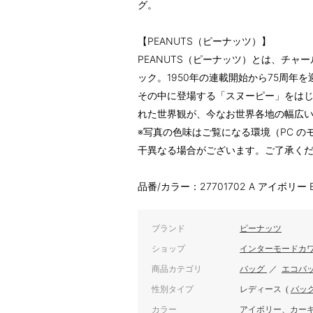
グ。
【PEANUTS（ピーナッツ）】
PEANUTS（ピーナッツ）とは、チャ
ック。1950年の連載開始から75周年
その中に登場する「スヌーピー」をは
れた世界観が、今なお世界各地の幅広
※写真の色味はご覧になる環境（PC 
干異なる場合がございます。ご了承く
品番/カラー：27701702 A アイボリー 
ブランド
ピーナッツ
ショップ
インターモードカ
商品カテゴリ
バッグ
／
エコバ
性別タイプ
レディース
(
バッ
カラー
アイボリー、カー