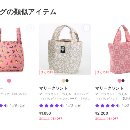
グの類似アイテム
まとめ割
まとめ割
ー
マリークワント
マリークワント
ッグ EHE-221301
マリークヮント 洗える エコバッグ/
マリークヮント 洗える 
マイバッグ（小）レオパード 【MARY
マイバッグ（大） 【MARY
QUANT】
4.79
4.73
4.50
（
34件
）
（
15件
）
¥1,650
¥2,200
2点以上で8%OFF
2点以上で8%OFF