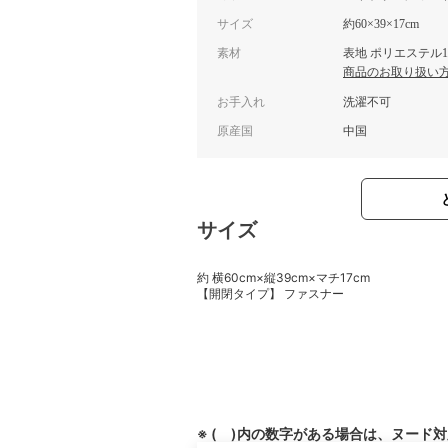
サイズ
約60×39×17cm
素材
表地 ポリエステル1
商品のお取り扱い
お手入れ
洗濯不可
原産国
中国
サイズ
約 横60cm×縦39cm×マチ17cm
【開閉タイプ】 ファスナー
※ ( )内の数字がある場合は、ヌード