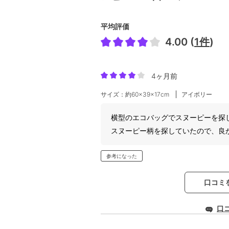
平均評価
4.00 (
1件
)
4ヶ月前
サイズ：約60×39×17cm
アイボリー
横型のエコバッグでスヌーピーを探
スヌーピー柄を探していたので、良
参考になった
口コミ
口