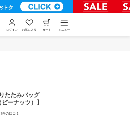
ログイン
お気に入り
カート
メニュー
折りたたみバッグ
S（ピーナッツ）】
(
1件の口コミ
)