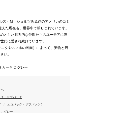
ールズ・Ｍ・シュルツ氏原作のアメリカのコミ
を迎えた現在も、世界中で親しまれています。
じめとした魅力的な仲間たちのユーモアに溢
い世代に愛され続けています。
のモニタやスマホの画面）によって、実物と若
ださい。
B カーキ C グレー
ワベ
ッグ・サブバッグ
グ
／
エコバッグ・サブバッグ
)
キ、グレー