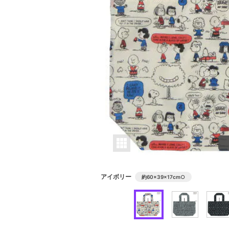
アイボリー
約60×39×17cm
○