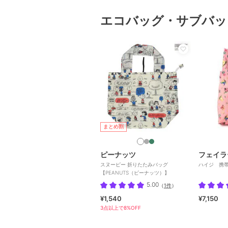
エコバッグ・サブバッ
まとめ割
ピーナッツ
フェイラ
スヌーピー 折りたたみバッグ
ハイジ 携帯バ
【PEANUTS（ピーナッツ）】
5.00
（
1件
）
¥1,540
¥7,150
3点以上で8%OFF