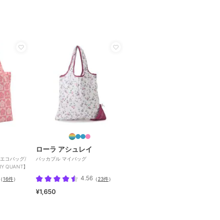
ローラ アシュレイ
エコバッグ/
パッカブル マイバッグ
 QUANT】
4.56
（
16件
）
（
23件
）
¥1,650