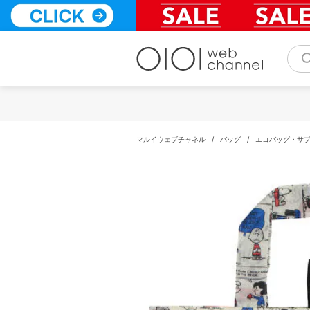
コ
ン
テ
ン
ツ
へ
ス
キ
ッ
プ
マルイウェブチャネル
/
バッグ
/
エコバッグ・サ