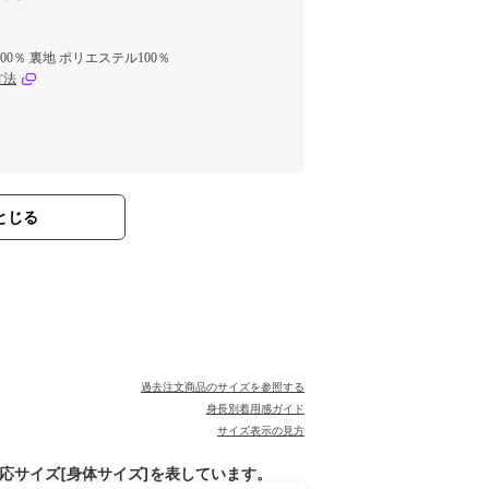
00％ 裏地 ポリエステル100％
方法
とじる
過去注文商品のサイズを参照する
身長別着用感ガイド
サイズ表示の見方
対応サイズ[身体サイズ]を表しています。