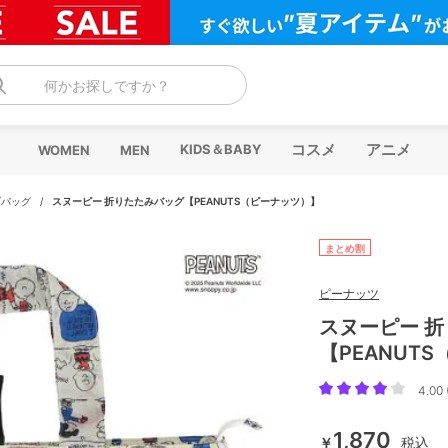
何かお探しですか？
コスメ
アニメ
KIDS＆BABY
WOMEN
MEN
ブバッグ
/
スヌーピー 折りたたみバッグ【PEANUTS（ピーナッツ）】
まとめ割
ピーナッツ
スヌーピー 
【PEANUT
4.00 
1,870
￥
税込