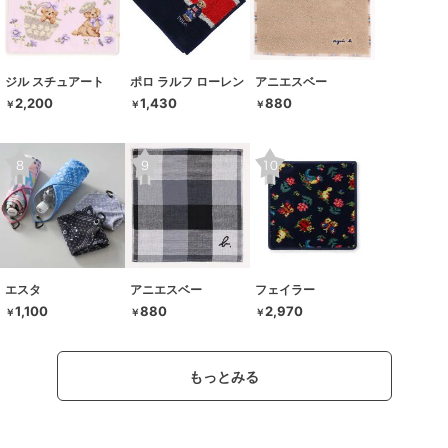
ジル スチュアート
ポロ ラルフ ローレン
アニエスベー
2,200
1,430
880
￥
￥
￥
エスタ
アニエスベー
フェイラー
1,100
880
2,970
￥
￥
￥
もっとみる