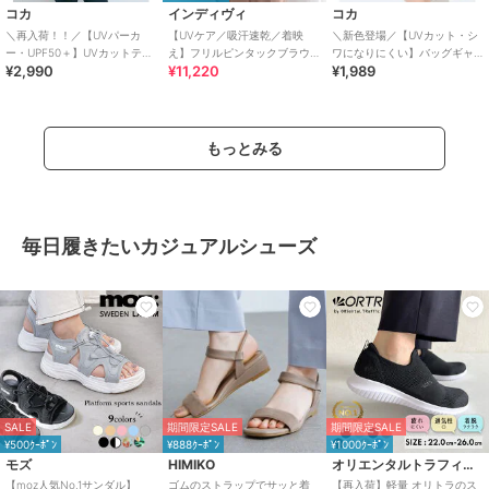
コカ
インディヴィ
コカ
＼再入荷！！／【UVパーカ
【UVケア／吸汗速乾／着映
＼新色登場／【UVカット・シ
ー・UPF50＋】UVカットティ
え】フリルピンタックブラウ
ワになりにくい】バッグギャ
¥2,990
¥11,220
¥1,989
アードパーカー 全4色
ス
ザーUVパーカー 全4色
もっとみる
毎日履きたいカジュアルシューズ
SALE
期間限定SALE
期間限定SALE
¥500ｸｰﾎﾟﾝ
¥888ｸｰﾎﾟﾝ
¥1000ｸｰﾎﾟﾝ
モズ
HIMIKO
オリエンタルトラフィック
【moz人気No.1サンダル】
ゴムのストラップでサッと着
【再入荷】軽量 オリトラのス