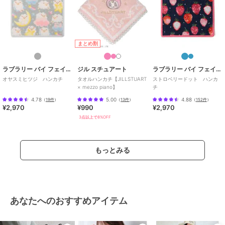
まとめ割
ラブラリー バイ フェイラー
ジル スチュアート
ラブラリー バイ フェイラー
オヤスミヒツジ ハンカチ
タオルハンカチ【JILLSTUART
ストロベリードット ハンカ
× mezzo piano】
チ
4.78
5.00
4.88
（
19件
）
（
13件
）
（
152件
）
¥2,970
¥990
¥2,970
3点以上で8%OFF
もっとみる
あなたへのおすすめアイテム