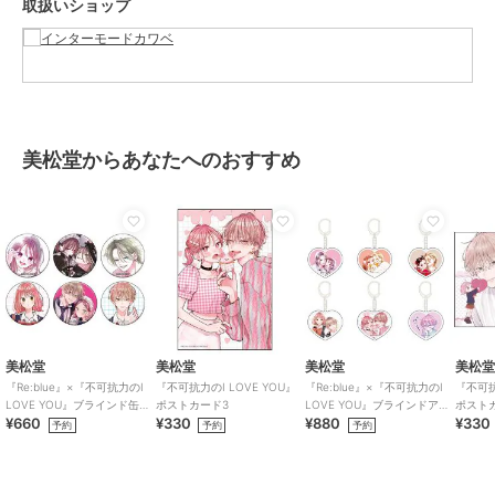
取扱いショップ
ブランド
ピーナッツ
ショップ
インターモードカワベ
商品カテゴリ
ファッション雑貨
／
ハンカチ・
ハンドタオル
性別タイプ
メンズ
美松堂からあなたへのおすすめ
ファッション雑貨
／
ハンカチ・
ハンドタオル
カラー
ネイビー、ブルー、アイボリー
サイズ
約47×47cm
素材
綿100％
商品のお取り扱い方法
お手入れ
洗濯機
美松堂
美松堂
美松堂
美松
原産国
日本
『Re:blue』×『不可抗力のI
『不可抗力のI LOVE YOU』
『Re:blue』×『不可抗力のI
『不可抗
LOVE YOU』ブラインド缶バ
ポストカード3
LOVE YOU』ブラインドアク
ポスト
¥660
¥330
¥880
¥330
ッジ（全6種）
リルキーホルダー（全6種）
予約
予約
予約