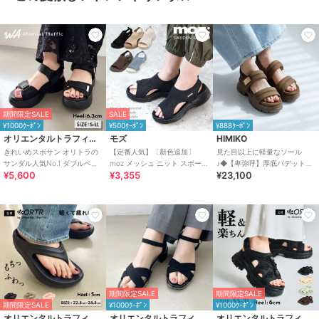
期間限定SALE
SALE
¥1000ｸｰﾎﾟﾝ
¥500ｸｰﾎﾟﾝ
¥888ｸｰﾎﾟﾝ
オリエンタルトラフィック
モズ
HIMIKO
きれいめスポサン オリトラの
【定番人気】〔新色追加〕
見た目以上に軽量なソール
サンダル人気No.1 ダブルベル
moz メッシュ ニット スポーツ
♪◆【卑弥呼】厚底パデットサ
¥5,600
¥3,355
¥23,100
ト スポーツサンダル /42207
サンダル
ンダル/661201
期間限定SALE
期間限定SALE
期間限定SALE
¥1000ｸｰﾎﾟﾝ
¥1000ｸｰﾎﾟﾝ
オリエンタルトラフィック
オリエンタルトラフィック
オリエンタルトラフィック