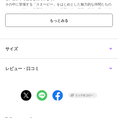
その中に登場する「スヌーピー」をはじめとした魅力的な仲間たちの
ユーモアに溢れた世界観が、今なお世界各地の幅広い世代に愛され続
けています。
【ハンカチーフのプレゼント】
入園、入学、卒園、卒業、入社、退社、異動、お誕生日など、様々な
お祝いやご挨拶でちょっとした贈り物をしたい時にちょうどよい「ハ
ンカチ」。ハンカチで「ありがとう」や「おめでとう」の気持ちを伝
えてはいかがですか。
サイズ
【ハンカチーフを持つメリット】
フォーマルなシーンや、ビジネスシーンではハンカチを持っておくと
きちんとした印象に。清潔なハンカチで手を拭く、汗を拭く、涙をふ
レビュー・口コミ
くさりげない姿は好感度アップが期待できます。おしゃれなハンカチ
は持つ人を素敵に演出してくれます。
※写真の色味はご覧になる環境（PC のモニタやスマホの画面）によっ
て、実物と若干異なる場合がございます。ご了承ください。
品番/カラー：28105032 A ネイビー B ブルー C アイボリー