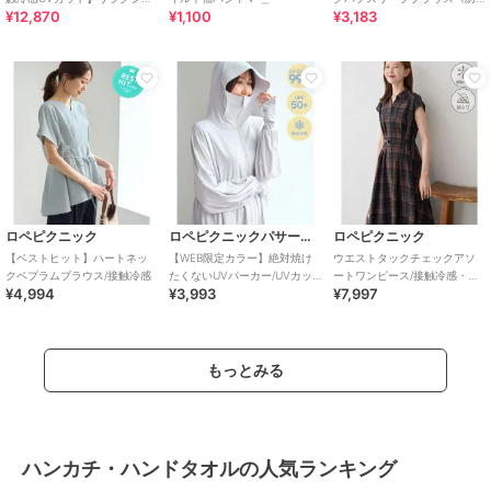
¥12,870
¥1,100
¥3,183
キーVネックブラウス
シワ／洗濯機OK／XS～3L／
8col》
ロペピクニック
ロペピクニックパサージュ
ロペピクニック
【ベストヒット】ハートネッ
【WEB限定カラー】絶対焼け
ウエストタックチェックアソ
クペプラムブラウス/接触冷感
たくないUVパーカー/UVカッ
ートワンピース/接触冷感・防
¥4,994
¥3,993
¥7,997
ト・接触冷感
シワ・リンクコーデ
もっとみる
ハンカチ・ハンドタオルの人気ランキング