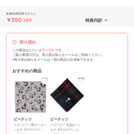
各種特典利用でさらに
￥550
OFF
特典内訳
売り切れ
この商品はただいま
売り切れ
です。
ご購入希望の方は、再入荷お知らせメールをご登録ください。
※再入荷お知らせメールは一部の商品のみ登録できます。
おすすめの商品
ピーナッツ
ピーナッツ
スヌーピー 3重ガーゼハ
スヌーピー 先染めハン
ンカチ【PEANUTS（ピ
カチ【PEANUTS（ピー