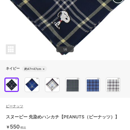
1/6
ネイビー
約47×47cm
×
ピーナッツ
スヌーピー 先染めハンカチ【PEANUTS（ピーナッツ）】
550
￥
税込