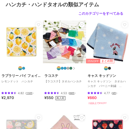
ハンカチ・ハンドタオルの類似アイテム
このカテゴリーをすべてみる
25%OFF
まとめ割
ラブラリー バイ フェイラー
ラコステ
キャス キッドソン
レモンドット ハンカチ
【ラコステ】タオルハンカチ
キャス キッドソン タオルハ
ンカチ バーニー刺繍
【Cath Kidston】
4.82
4.53
4.77
（
115件
）
（
99件
）
（
9件
）
¥2,970
¥550
¥660
再入荷
2点以上で8%OFF