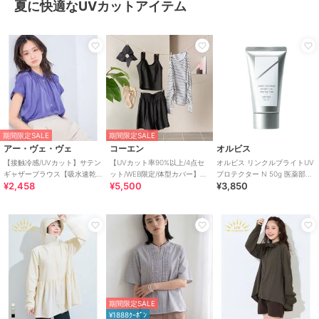
夏に快適なUVカットアイテム
期間限定SALE
期間限定SALE
アー・ヴェ・ヴェ
コーエン
オルビス
【接触冷感/UVカット】サテン
【UVカット率90%以上/4点セ
オルビス リンクルブライトUV
ギャザーブラウス【吸水速乾/
ット/WEB限定/体型カバー】シ
プロテクター N 50g 医薬部外
¥2,458
¥5,500
¥3,850
イージーケア】
ュシュ付きアソートスイムウ
品（顔用日焼け止め）
エア（イン
期間限定SALE
¥1888ｸｰﾎﾟﾝ