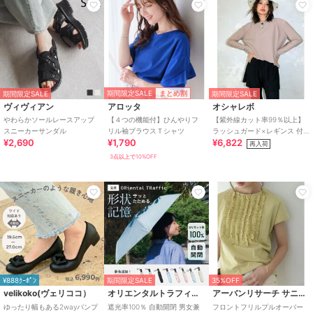
期間限定SALE
まとめ割
期間限定SALE
期間限定SALE
ヴィヴィアン
アロッタ
オシャレボ
やわらかソールレースアップ
【４つの機能付】ひんやりフ
【紫外線カット率99％以上】
スニーカーサンダル
リル袖ブラウスＴシャツ
ラッシュガード×レギンス 付
¥2,690
¥1,790
¥6,822
き タンキニ
再入荷
3点以上で10%OFF
¥888ｸｰﾎﾟﾝ
期間限定SALE
35%OFF
velikoko(ヴェリココ）
オリエンタルトラフィック
アーバンリサーチ サニーレーベル
ゆったり幅もある2wayパンプ
遮光率100％ 自動開閉 男女兼
フロントフリルプルオーバー