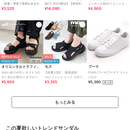
〔軽量〕厚底で美脚＆歩きや
脱OK【WEB限定】【卑弥呼
ニーカー人気NO.1 ニットスニ
¥3,520
¥14,080
¥4,900
すい！疲れにくいフィット感
26SS】ゴムストラップサンダ
ーカー スリッポン /3709
のスポーツサンダル
ル/661250
期間限定SALE
SALE
¥1000ｸｰﾎﾟﾝ
¥500ｸｰﾎﾟﾝ
オリエンタルトラフィック
モズ
プーマ
きれいめスポサン オリトラの
【定番人気】〔新色追加〕
PUMA/プーマ/プーマ V コート
サンダル人気No.1 ダブルベル
moz メッシュ ニット スポーツ
バルク
¥5,600
¥3,355
¥5,390
ト スポーツサンダル /42207
サンダル
再入荷
もっとみる
この夏欲しいトレンドサンダル