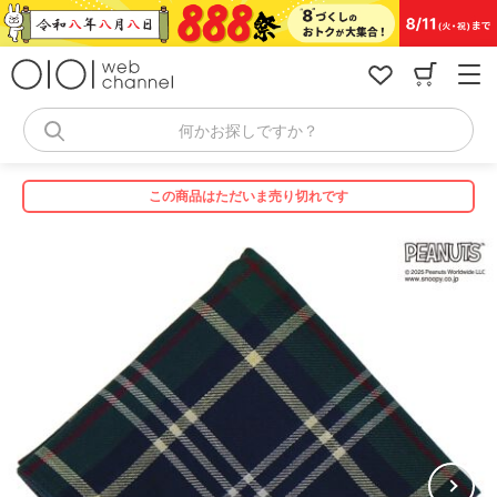
コ
ン
テ
ン
ツ
へ
何かお探しですか？
ス
キ
ッ
この商品はただいま売り切れです
プ