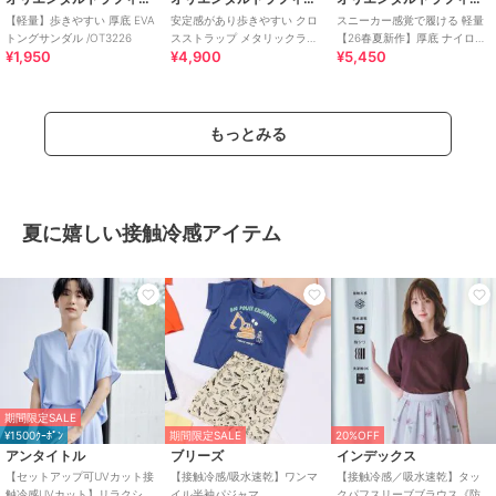
【軽量】歩きやすい 厚底 EVA
安定感があり歩きやすい クロ
スニーカー感覚で履ける 軽量
トングサンダル /OT3226
スストラップ メタリックライ
【26春夏新作】厚底 ナイロン
¥1,950
¥4,900
¥5,450
ン サンダル /55201
スポーツサンダル /OT3232
もっとみる
夏に嬉しい接触冷感アイテム
期間限定SALE
¥1500ｸｰﾎﾟﾝ
期間限定SALE
20%OFF
アンタイトル
ブリーズ
インデックス
【セットアップ可UVカット接
【接触冷感/吸水速乾】ワンマ
【接触冷感／吸水速乾】タッ
触冷感UVカット】リラクシー
イル半袖パジャマ ＿
クパフスリーブブラウス《防