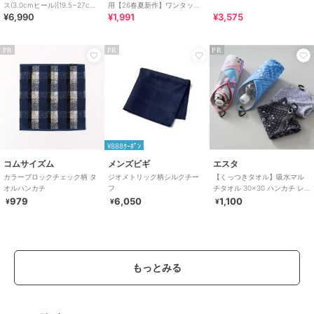
ス(3.0cmヒール)[19.5~27cm]
用【26春夏新作】ワンタッチ
¥6,990
¥1,991
¥3,575
ラクチンきれいシューズ
晴雨兼用 折りたたみ傘 /G-
0601
PR
PR
PR
¥888ｸｰﾎﾟﾝ
コムサイズム
メンズビギ
エスタ
カラーブロックチェック柄 タ
ジオメトリック柄シルクチー
【くっつきタオル】吸水マル
オルハンカチ
フ
チタオル 30×30 ハンカチ レ
イングッズ カラビナ付き
979
6,050
1,100
¥
¥
¥
もっとみる