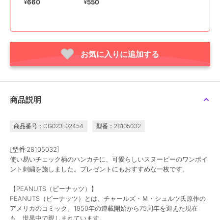
ーナッツ）】
ナッツ）】
660
550
¥
¥
お気に入りに追加する
商品説明
商品番号：CG023-02454
型番：28105032
[型番:28105032]
使い易いチェック柄のハンカチに、可愛らしいスヌーピーのワンポイ
ント刺繍を施しました。プレゼントにもおすすめな一枚です。
【PEANUTS（ピーナッツ）】
PEANUTS（ピーナッツ）とは、チャールズ・Ｍ・シュルツ氏原作の
アメリカのコミック。1950年の連載開始から75周年を迎えた現在
も、世界中で親しまれています。