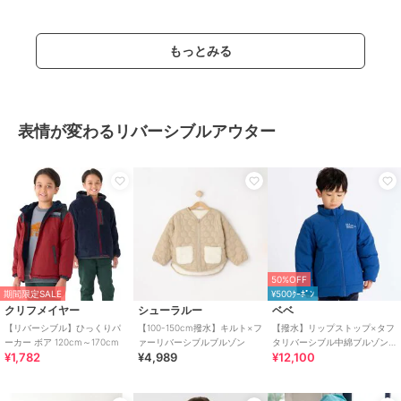
もっとみる
表情が変わるリバーシブルアウター
50%OFF
期間限定SALE
¥500ｸｰﾎﾟﾝ
クリフメイヤー
シューラルー
ベベ
【リバーシブル】ひっくりパ
【100-150cm撥水】キルト×フ
【撥水】リップストップ×タフ
ーカー ボア 120cm～170cm
ァーリバーシブルブルゾン
タリバーシブル中綿ブルゾン
¥1,782
¥4,989
¥12,100
(90~150cm)