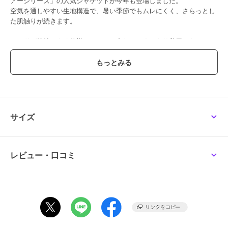
アーシリーズ」の人気ジャケットが今年も登場しました。
空気を通しやすい生地構造で、暑い季節でもムレにくく、さらっとし
た肌触りが続きます。
フードが収納できる仕様でシーンに合わせてすっきり着用でき、
さり気ない配色ファスナーがデザインのアクセントになっています。
大胆な切り替えと、やさしく落ち着いたニュアンスカラーもポイント
です。
春から秋口までのロングシーズン活躍し、夏の日差し対策や冷房の効
いた室内でも重宝します。
軽量でかさばりにくく、着用しない時はくるっとまとめてバッグに入
サイズ
れられるため、持ち運びにも便利です。
さらに撥水加工を施しているため、水を弾きやすく汚れが付きにくい
のも魅力。
レビュー・口コミ
水遊びやプールの後に、さっと羽織るアウターとしても使いやすい一
枚です。
また、同素材を使用したショーツ（J2547843）・クロップドパンツ
（J2547842）・ロングパンツ（J2547844）も展開しています。
さらに、同素材を使用したレディース（品番：W2447825）の展開も