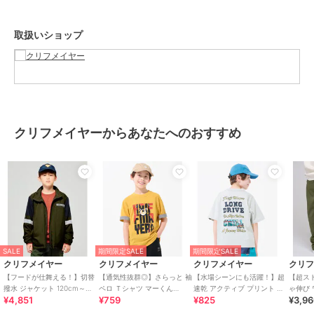
あり、親子や家族でのリンクコーデもお楽しみいただけます。
お出かけやレジャーなど、統一感のあるコーディネートにおすすめで
取扱いショップ
す。
-------------------------
シルエット：スタンダード
生地の厚さ：薄手
透け感：なし
伸縮性：あり
クリフメイヤーからあなたへのおすすめ
ケア方法：洗濯機洗い可（ネット使用）
-------------------------
【対象年齢・学年】
5歳、6歳、7歳、8歳、9歳、10歳、11歳、12歳、13歳、14歳、15歳、
16歳、17歳
幼稚園年長、小学校1年生、2年生、3年生、4年生、5年生、6年生、
中学校、高校生ぐらいまで、
幅広い年齢層に着用いただける、120cm 130cm 140cm 150cm
SALE
期間限定SALE
期間限定SALE
160cm 170cmの豊富な6サイズ展開です！
クリフメイヤー
クリフメイヤー
クリフメイヤー
クリ
【フードが仕舞える！】切替
【通気性抜群◎】さらっと 袖
【水場シーンにも活躍！】超
【超ス
小学校低学年～高学年の、キッズ～ジュニアサイズに加え、
撥水 ジャケット 120cm～
ペロ Ｔシャツ マーくん
速乾 アクティブ プリント Ｔ
ゃ伸び 
¥4,851
¥759
¥825
¥3,9
170cm
120cm～170cm
シャツ 120cm～170cm
ンツ 12
メンズSサイズ以下だけどキッズの160cmでもない。。。