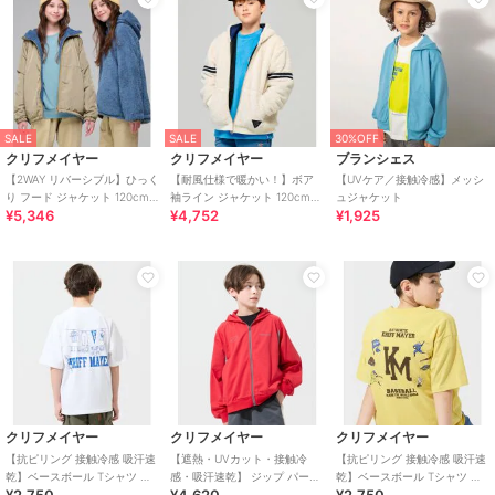
/
ミドル丈
/
大きいサイズあり
/
UVカット加工
/
洗える
/
ストレ
ッチ
/
撥水／防水加工
/
ライフ
スタイル
/
ウォーキング・ランニ
ング
/
アウトドア
/
キャンプ・
レジャー
/
その他・スポーツ全般
SALE
SALE
30%OFF
クリフメイヤー
クリフメイヤー
ブランシェス
原産国
中国
【2WAY リバーシブル】ひっく
【耐風仕様で暖かい！】ボア
【UVケア／接触冷感】メッシ
り フード ジャケット 120cm
袖ライン ジャケット 120cm～
ュジャケット
¥5,346
¥4,752
¥1,925
～170cm
170cm
クリフメイヤー
クリフメイヤー
クリフメイヤー
【抗ピリング 接触冷感 吸汗速
【遮熱・UVカット・接触冷
【抗ピリング 接触冷感 吸汗速
乾】ベースボール Tシャツ 半
感・吸汗速乾】 ジップ パーカ
乾】ベースボール Tシャツ 半
¥2,750
¥4,620
¥2,750
袖 120cm～170cm
ー 120cm～170cm
袖 LOGO 120cm～170cm