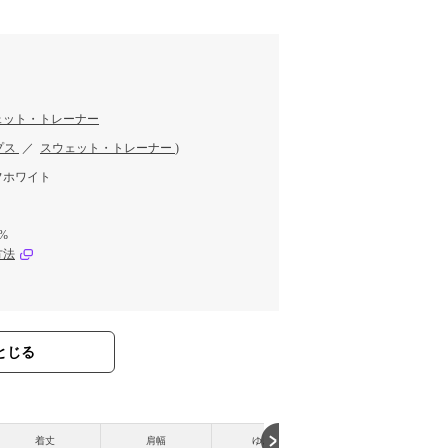
ェット・トレーナー
プス
／
スウェット・トレーナー
)
フホワイト
5%
方法
とじる
着丈
肩幅
ゆき丈
裾幅