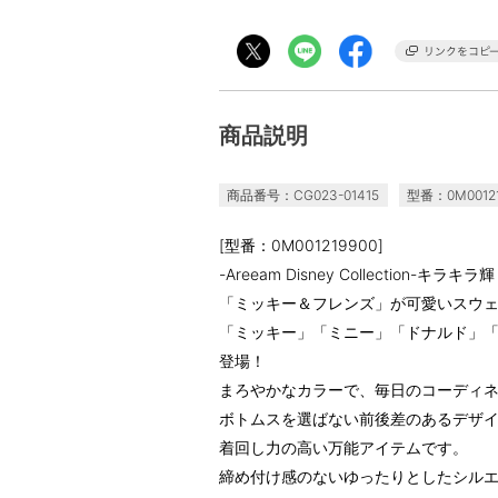
商品説明
商品番号：CG023-01415
型番：0M00121
[型番：0M001219900]
-Areeam Disney Collectio
「ミッキー＆フレンズ」が可愛いスウ
「ミッキー」「ミニー」「ドナルド」
登場！
まろやかなカラーで、毎日のコーディ
ボトムスを選ばない前後差のあるデザ
着回し力の高い万能アイテムです。
締め付け感のないゆったりとしたシル