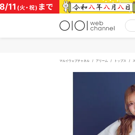
コ
ン
テ
ン
ツ
へ
ス
キ
ッ
プ
マルイウェブチャネル
/
アリーム
/
トップス
/