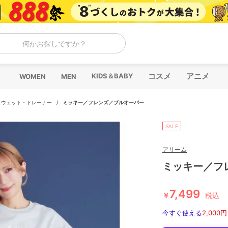
何かお探しですか？
コスメ
アニメ
KIDS＆BABY
WOMEN
MEN
スウェット・トレーナー
/
ミッキー／フレンズ／プルオーバー
SALE
アリーム
ミッキー／フ
7,499
￥
税込
今すぐ使える
2,000円