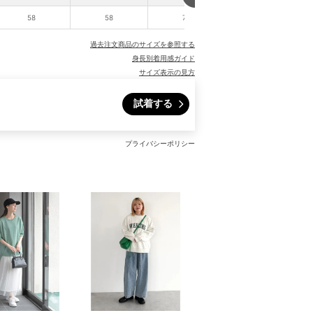
58
58
78
53
過去注文商品のサイズを参照する
身長別着用感ガイド
サイズ表示の見方
試着する
プライバシーポリシー