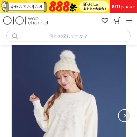
コ
ン
テ
ン
ツ
へ
何かお探しですか？
ス
キ
ッ
プ