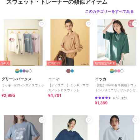
スウェット・トレーナーの類似アイテム
このカテゴリーをすべてみる
SALE
20%OFF
期間限定SALE
グリーンパークス
エニィ
イッカ
ミッキー&フレンズ／スウェッ
【ディズニー】ミッキーマウ
【雑誌InRed6月号掲載】コッ
ト
ス／レトロスウェット
トンUSAミニワッフルポケ付
¥2,995
¥4,791
きパーカー
4.50
（
6件
）
¥1,369