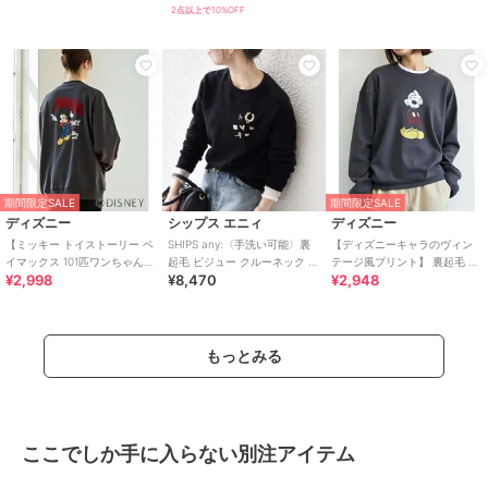
ター
2点以上で10%OFF
期間限定SALE
期間限定SALE
ディズニー
シップス エニィ
ディズニー
【ミッキー トイストーリー ベ
SHIPS any:〈手洗い可能〉裏
【ディズニーキャラのヴィン
イマックス 101匹ワンちゃん】
起毛 ビジュー クルーネック コ
テージ風プリント】 裏起毛 ス
¥2,998
¥8,470
¥2,948
裏起毛 トレーナー キャラクタ
ンパクト プルオーバー
ウェット トレーナー キャラク
ー
ター
もっとみる
ここでしか手に入らない別注アイテム