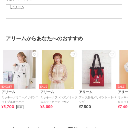
ブランド
アリーム
ショップ
アリーム
商品カテゴリ
トップス
／
スウェット・トレー
ナー
アリームからあなたへのおすすめ
性別タイプ
レディース
トップス
／
スウェット・トレー
ナー
カラー
オフホワイト、ライトブルー
サイズ
Ｆ
素材
綿 85% ﾎ゜ﾘｴｽﾃﾙ 15%
40%OFF
SALE
SALE
商品のお取り扱い方法
アリーム
アリーム
アリーム
アリ
ミッキー／ミニー／リボンニ
ミッキー／フレンズ／ミック
フック船長／リボントートバ
ミッキ
原産国
中国
ットプルオーバー
スニットカーディガン
ッグ
ルニッ
¥5,700
¥8,699
¥7,500
¥7,49
新着