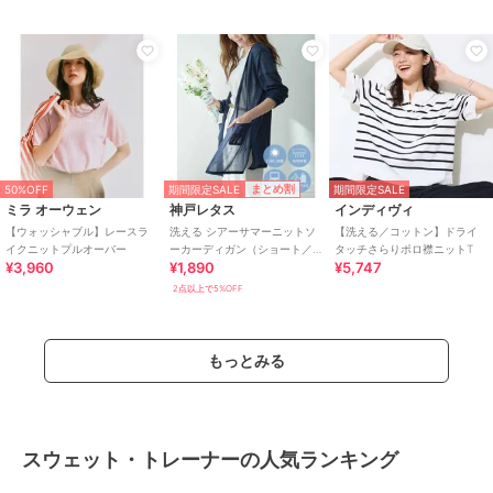
期間限定SALE
まとめ割
50%OFF
期間限定SALE
ミラ オーウェン
神戸レタス
インディヴィ
【ウォッシャブル】レースラ
洗える シアーサマーニットソ
【洗える／コットン】ドライ
イクニットプルオーバー
ーカーディガン（ショート／
タッチさらりポロ襟ニットT
¥3,960
¥1,890
¥5,747
ミディアム／ロング）
[C3703]
2点以上で5%OFF
もっとみる
スウェット・トレーナーの人気ランキング