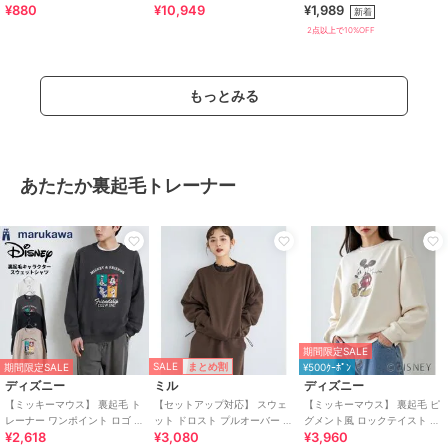
¥880
¥10,949
¥1,989
ェットウエストギャザー切替
新着
トップス 全2色
2点以上で10%OFF
もっとみる
あたたか裏起毛トレーナー
期間限定SALE
SALE
まとめ割
期間限定SALE
¥500ｸｰﾎﾟﾝ
ディズニー
ミル
ディズニー
【ミッキーマウス】 裏起毛 ト
【セットアップ対応】 スウェ
【ミッキーマウス】 裏起毛 ピ
レーナー ワンポイント ロゴ メ
ット ドロスト プルオーバー /
グメント風 ロックテイスト ス
¥2,618
¥3,080
¥3,960
ンズ レディース
裏起毛 暖か 【mil (ミル)】
ウェット トレーナー キャラク