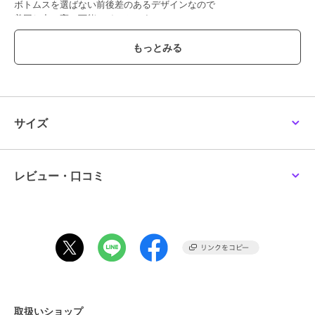
ボトムスを選ばない前後差のあるデザインなので
着回し力の高い万能アイテムです。
締め付け感のないゆったりとしたシルエットながら
生地にほどよいハリがあるのですっきりと着こなせます。
裏毛のスウェット生地なので春、秋～冬と長期間着用できるのも
嬉しいポイント。
【素材】
肌に優しく、型崩れしずらい素材を使用しております。
サイズ
【お手入れ方法】
お洗濯可能ですが、
ラインストーンが取れやすくなっております。
レビュー・口コミ
裏返して、ネットにいれてのお洗濯をお勧めいたします。透け感[な
し]
生地の厚さ[普通]
光沢感[なし]
伸縮性[ややあり]
裏地[なし]
ポケット[なし]※モデル着用画像は、光の当たり具合で色味が違って見
える場合がございます。※お使いのモニター環境によって商品の色味
が違って見える場合がございます。
取扱いショップ