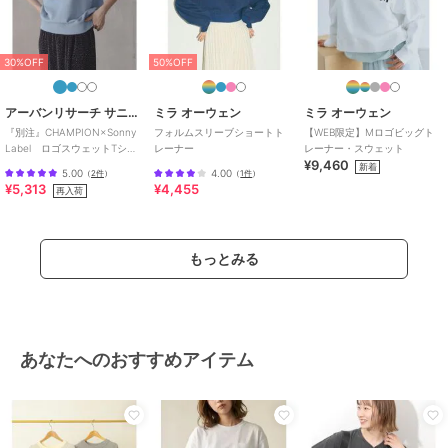
30%OFF
50%OFF
アーバンリサーチ サニーレーベル
ミラ オーウェン
ミラ オーウェン
『別注』CHAMPION×Sonny
フォルムスリーブショートト
【WEB限定】Mロゴビッグト
Label ロゴスウェットTシャ
レーナー
レーナー・スウェット
¥9,460
ツ
新着
5.00
4.00
（
2件
）
（
1件
）
¥5,313
¥4,455
再入荷
もっとみる
あなたへのおすすめアイテム