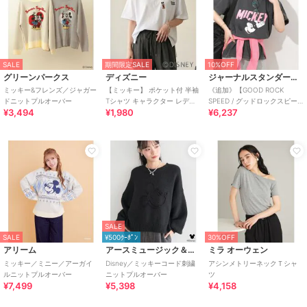
SALE
期間限定SALE
10%OFF
グリーンパークス
ディズニー
ジャーナルスタンダード レリューム
ミッキー&フレンズ／ジャガー
【ミッキー】 ポケット付 半袖
《追加》【GOOD ROCK
ドニットプルオーバー
Tシャツ キャラクター レディ
SPEED / グッドロックスピー
¥3,494
¥1,980
¥6,237
ース メンズ
ド】＜MICKEY MOUSE＞Tシ
SALE
SALE
¥500ｸｰﾎﾟﾝ
30%OFF
アリーム
アースミュージック＆エコロジー
ミラ オーウェン
ミッキー／ミニー／アーガイ
Disney／ミッキーコード刺繍
アシンメトリーネックＴシャ
ルニットプルオーバー
ニットプルオーバー
ツ
¥7,499
¥5,398
¥4,158