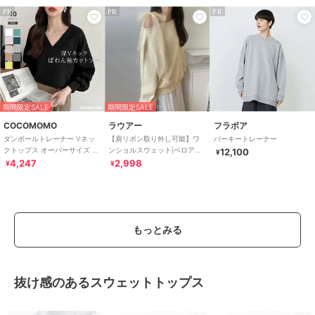
PR
PR
PR
期間限定SALE
期間限定SALE
COCOMOMO
ラウアー
フラボア
ダンボールトレーナー Vネッ
【肩リボン取り外し可能】ワ
パーキートレーナー
クトップス オーバーサイズ ト
ンショルスウェット[ベロアリ
12,100
¥
レーナー ボリューム袖 カット
ボン、チュールリボン付属]
4,247
2,998
¥
¥
ソー 長袖
もっとみる
抜け感のあるスウェットトップス