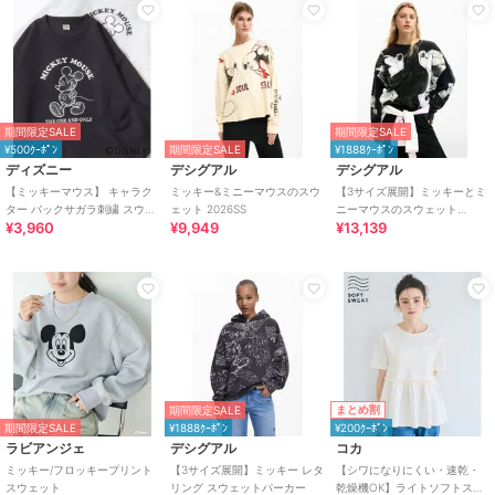
期間限定SALE
期間限定SALE
¥500ｸｰﾎﾟﾝ
期間限定SALE
¥1888ｸｰﾎﾟﾝ
ディズニー
デシグアル
デシグアル
【ミッキーマウス】 キャラク
ミッキー&ミニーマウスのスウ
【3サイズ展開】ミッキーとミ
ター バックサガラ刺繍 スウェ
ェット 2026SS
ニーマウスのスウェット
¥3,960
¥9,949
¥13,139
ット トレーナー
2026SS
まとめ割
期間限定SALE
期間限定SALE
¥1888ｸｰﾎﾟﾝ
¥200ｸｰﾎﾟﾝ
ラビアンジェ
デシグアル
コカ
ミッキー/フロッキープリント
【3サイズ展開】ミッキー レタ
【シワになりにくい・速乾・
スウェット
リング スウェットパーカー
乾燥機OK】ライトソフトスウ