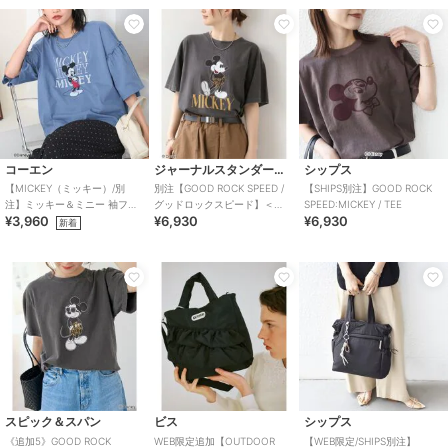
コーエン
ジャーナルスタンダード レリューム
シップス
【MICKEY（ミッキー）/別
別注【GOOD ROCK SPEED /
【SHIPS別注】GOOD ROCK
注】ミッキー＆ミニー 袖フリ
グッドロックスピード】＜
SPEED:MICKEY / TEE
¥3,960
¥6,930
¥6,930
ル半袖Tシャツ
MICKEY MOUSE＞Tシャツ
新着
スピック＆スパン
ビス
シップス
《追加5》GOOD ROCK
WEB限定追加【OUTDOOR
【WEB限定/SHIPS別注】