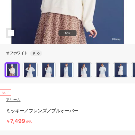
1/37
オフホワイト
Ｆ
○
SALE
アリーム
ミッキー／フレンズ／プルオーバー
7,499
￥
税込