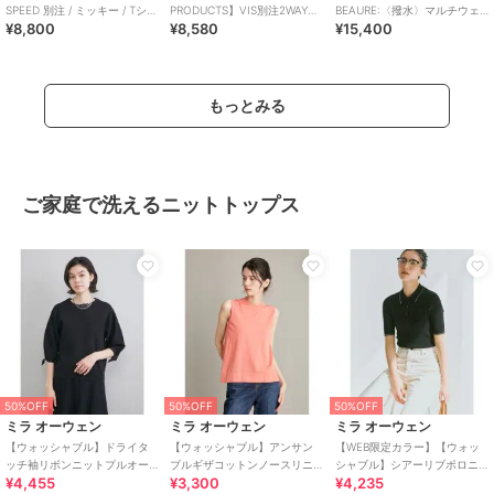
SPEED 別注 / ミッキー / Tシャ
PRODUCTS】VIS別注2WAYフ
BEAURE:〈撥水〉マルチウェ
¥8,800
¥8,580
¥15,400
ツ
リルトートバッグ
イ チャーム 付き バッグ
もっとみる
ご家庭で洗えるニットトップス
50%OFF
50%OFF
50%OFF
ミラ オーウェン
ミラ オーウェン
ミラ オーウェン
【ウォッシャブル】ドライタ
【ウォッシャブル】アンサン
【WEB限定カラー】【ウォッ
ッチ袖リボンニットプルオー
ブルギザコットンノースリニ
シャブル】シアーリブポロニ
¥4,455
¥3,300
¥4,235
バー
ット
ット