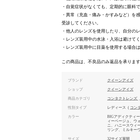
・自覚症状がなくても、定期的に眼科
・異常（充血・痛み・かすみなど）を
受診してください。
・他人のレンズを使用したり、自分の
・レンズ装用中の水泳・入浴は避けて
・レンズ装用中に目薬を使用する場合
この商品は、不良品のみ返品を承りま
ブランド
クイーンアイズ
ショップ
クイーンアイズ
商品カテゴリ
コンタクトレンズ
性別タイプ
レディース
(
コン
カラー
BIGアディクティ
ィーベージュ、ウ
ニ、ハニースウィ
リング、ミルキー
サイズ
32サイズ展開