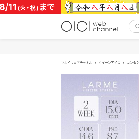
コ
ン
テ
ン
ツ
へ
ス
キ
ッ
プ
マルイウェブチャネル
/
クイーンアイズ
/
コンタ