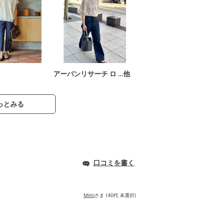
アーバンリサーチ ロ …他
っとみる
口コミを書く
Mimi
さま (40代 未選択)