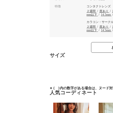
特徴
コンタクトレンズ
２週間
/
度あり
/
mm以下
/
14.5mm
カラコン・サーク
２週間
/
度あり
/
mm以下
/
14.5mm
サイズ
※ ( )内の数字がある場合は、ヌード
人気コーディネート