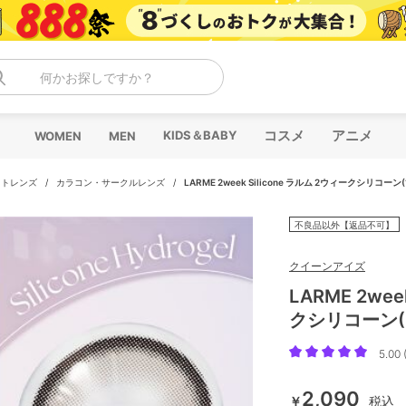
何かお探しですか？
コスメ
アニメ
KIDS＆BABY
WOMEN
MEN
クトレンズ
/
カラコン・サークルレンズ
/
LARME 2week Silicone ラルム 2ウィークシリコーン(
不良品以外【返品不可】
クイーンアイズ
LARME 2wee
クシリコーン(
5.00 
2,090
￥
税込