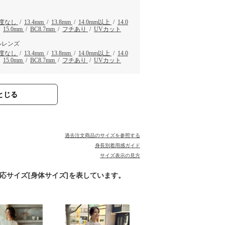
度なし
/
13.4mm
/
13.8mm
/
14.0mm以上
/
14.0
/
15.0mm
/
BC8.7mm
/
フチあり
/
UVカット
ルレンズ
度なし
/
13.4mm
/
13.8mm
/
14.0mm以上
/
14.0
/
15.0mm
/
BC8.7mm
/
フチあり
/
UVカット
とじる
過去注文商品のサイズを参照する
身長別着用感ガイド
サイズ表示の見方
対応サイズ[身体サイズ]を表しています。