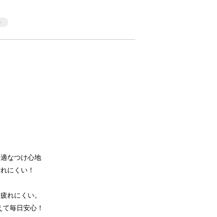
！
快適なつけ心地
汚れにくい！
も疲れにくい。
使えて毎日安心！