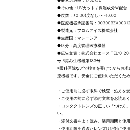
●酸素透過率：175DK/L
●その他：UVカット / 保湿成分Ｗ配合
●度数：±0.00(度なし)～-10.00
●医療機器承認番号：30300BZX00012
●製造元：フロムアイズ株式会社
●生産国：マレーシア
●区分：高度管理医療機器
●広告文責：株式会社エース TEL:0120
号 6港み生機器第183号
※眼科医院などで検査を受けてからお求
療機器です。安全にご使用いただくた
・ご使用前に必ず眼科で検査・処方を
・ご使用の前に必ず添付文章をお読み
・コンタクトレンズの正しい「つけ方
い。
・添付文書をよく読み、装用期間と使
・使用期限を過ぎたレンズは絶対に使