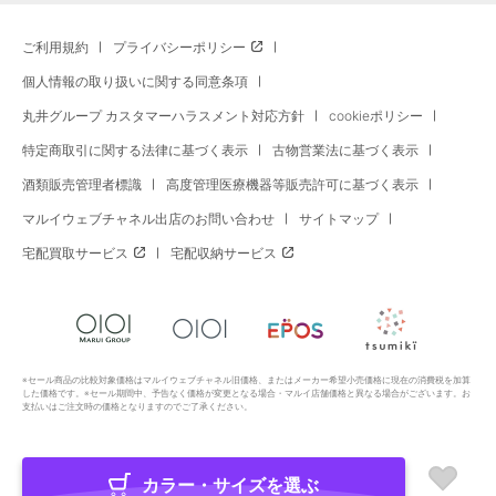
ご利用規約
プライバシーポリシー
個人情報の取り扱いに関する同意条項
丸井グループ カスタマーハラスメント対応方針
cookieポリシー
特定商取引に関する法律に基づく表示
古物営業法に基づく表示
酒類販売管理者標識
高度管理医療機器等販売許可に基づく表示
マルイウェブチャネル出店のお問い合わせ
サイトマップ
宅配買取サービス
宅配収納サービス
※セール商品の比較対象価格はマルイウェブチャネル旧価格、またはメーカー希望小売価格に現在の消費税を加算
した価格です。※セール期間中、予告なく価格が変更となる場合・マルイ店舗価格と異なる場合がございます。お
支払いはご注文時の価格となりますのでご了承ください。
カラー・サイズを選ぶ
Copyright All Rights Reserved. MARUI Co., Ltd