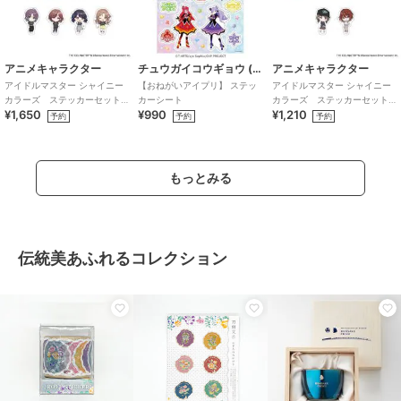
アニメキャラクター
チュウガイコウギョウ (Chugai Mining)
アニメキャラクター
アイドルマスター シャイニー
【おねがいアイプリ】 ステッ
アイドルマスター シャイニー
カラーズ ステッカーセット
カーシート
カラーズ ステッカーセット
¥1,650
¥990
¥1,210
(283プロ ノクチル)
(283プロ シーズ)
予約
予約
予約
もっとみる
伝統美あふれるコレクション