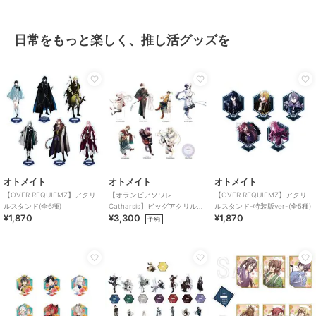
日常をもっと楽しく、推し活グッズを
オトメイト
オトメイト
オトメイト
【OVER REQUIEMZ】アクリ
【オランピアソワレ
【OVER REQUIEMZ】アクリ
ルスタンド(全6種)
Catharsis】ビッグアクリルス
ルスタンド-特装版ver-(全5種)
¥1,870
¥3,300
¥1,870
タンド(全7種)
予約