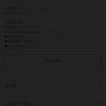
鈴木瞳美ちゃんイメージモデル
idoly アイドリー
永遠推し確定
無敵かわいいアイドルEYE
みんなの視線を独り占めしちゃうラインナップ
●1箱10枚入り
●使用期間：1日装用
●DIA：14.5mm
●着色直径：14.0mm（プリティーウィンク、スウィートラテ）
13.8mm（ラブリーロゼ、プレシャスブラウン、ミニョンチョコ）
●BC：8.6mm
●中心圧：0.08mm
●含水率：58%
●度数：±0.00(度なし)～-10.00
●酸素透過率：24.66DK/L
●保湿成分：あり（MPCポリマー配合）
サイズ
●UVカット：UV-A約50％、UV-B約95％
●医療機器承認番号：22800BZI00037A52
●販売元：株式会社エース
●製造販売元：Pegavision Japan 株式会社
レビュー・口コミ