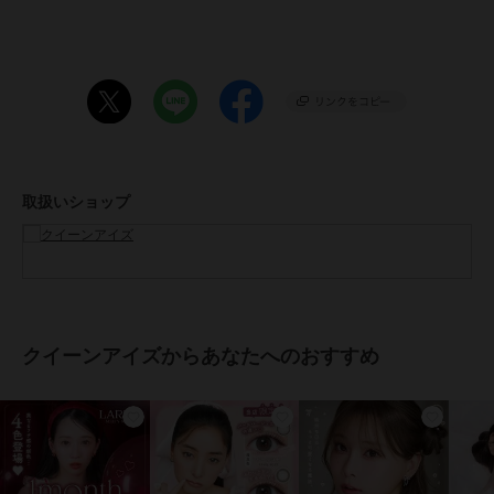
●生産国：台湾
●広告文責：株式会社エース TEL:0120-267-531 高度管理医療機器販
売許可 許可番号 6港み生機器第183号
●区分：高度管理医療機器
※眼科医院などで検査を受けてからお求めください。コンタクトレン
ズは高度管理医療機器です。安全にご使用いただくため、以下の注意
事項を必ずお守りください。
・ご使用前に必ず眼科で検査・処方を受けてください。
取扱いショップ
・ご使用の前に必ず添付文章をお読みください
・コンタクトレンズの正しい「つけ方」と「はずし方」を必ず眼科で
習ってください。
・添付文書をよく読み、装用期間と使用方法を正しく守ってお使いく
ださい。
・使用期限を過ぎたレンズは絶対に使用しないでください。
・自覚症状がなくても、定期的に眼科で検査を受けてください。
クイーンアイズからあなたへのおすすめ
・異常（充血・痛み・かすみなど）を感じた場合は、直ちに使用を中
止し、眼科を受診してください。
・他人のレンズを使用したり、自分のレンズを他人に譲渡しないでく
ださい。
・レンズ装用中の水泳・入浴は避けてください。
・レンズ装用中に目薬を使用する場合は、眼科医に相談してくださ
い。