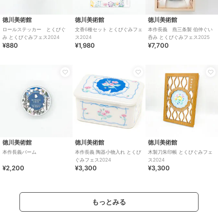
徳川美術館
徳川美術館
徳川美術館
ロールステッカー とくびぐ
文香6種セット とくびぐみフェ
本作長義 燕三条製 伯仲ぐい
み とくびぐみフェス2024
ス2024
呑み とくびぐみフェス2025
¥880
¥1,980
¥7,700
徳川美術館
徳川美術館
徳川美術館
本作長義バーム
本作長義 陶器小物入れ とくび
木製刀朱印帳 とくびぐみフェ
ぐみフェス2024
ス2024
¥2,200
¥3,300
¥3,300
もっとみる