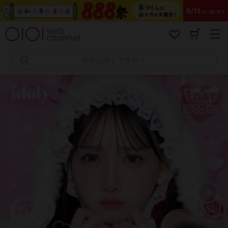
コ
ン
テ
ン
ツ
へ
何かお探しですか？
ス
キ
ッ
プ