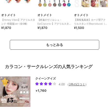
オトメイト
オトメイト
オトメイト
【Honey Vibes】アクリルスタ
【終遠のヴィルシュ -
【薄桜鬼真改】カード型アク
ンド-特装版ver-(全6種)
EpiC:lycoris-】アクリルスタン
リルスタンド(Reproduce)（ラ
¥1,870
¥1,870
¥1,500
ド(全15種)
ンダム全6種）
もっとみる
カラコン・サークルレンズの人気ランキング
クイーンアイズ
4.00
（
2件の口コミ
）
1,760
￥