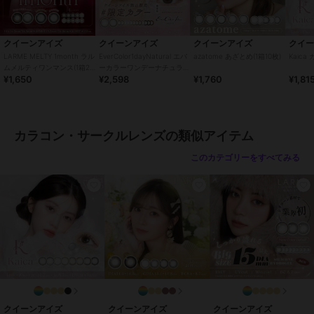
この商品は、不良品のみ返品を承ります
クイーンアイズ
クイーンアイズ
クイーンアイズ
クイ
LARME MELTY 1month ラル
EverColor1dayNatural エバ
azatome あざとめ(1箱10枚)
Kaica
ムメルティワンマンス(1箱2
ーカラーワンデーナチュラル
ブランド
クイーンアイズ
¥1,650
¥2,598
¥1,760
¥1,81
枚)
(1箱20枚)
ショップ
クイーンアイズ
商品カテゴリ
コンタクトレンズ
／
カラコン・
サークルレンズ
カラコン・サークルレンズの類似アイテム
カラー
ラブリーロゼ、スウィートラテ、
このカテゴリーをすべてみる
プリティーウィンク、プレシャス
ブラウン、ミニョンチョコ
サイズ
32サイズ展開
特徴
コンタクトレンズ
ワンデー
/
度あり
/
度なし
/
13.
8mm
/
14.0mm以上
/
14.5mm
/
B
C8.6mm
/
フチあり
/
UVカット
カラコン・サークルレンズ
ワンデー
/
度あり
/
度なし
/
13.
クイーンアイズ
クイーンアイズ
クイーンアイズ