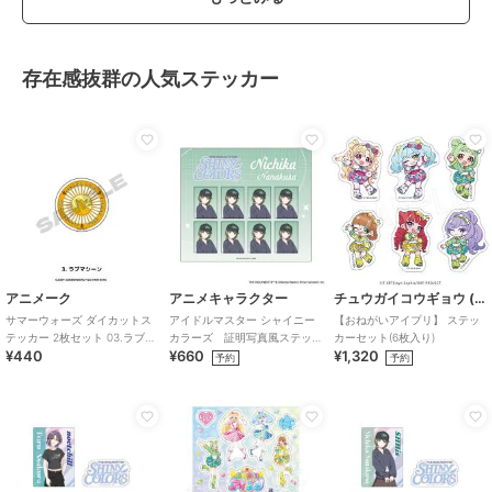
存在感抜群の人気ステッカー
アニメーク
アニメキャラクター
チュウガイコウギョウ (Chugai Mining)
サマーウォーズ ダイカットス
アイドルマスター シャイニー
【おねがいアイプリ】 ステッ
テッカー 2枚セット 03.ラブマ
カラーズ 証明写真風ステッ
カーセット(6枚入り)
¥440
¥660
¥1,320
シーン
カー (七草にちか)
予約
予約