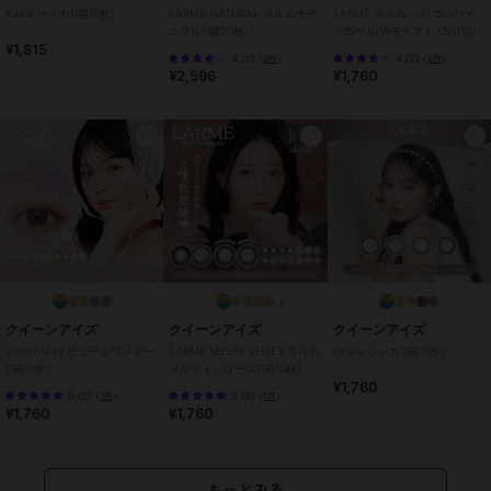
8mm
/
14.0mm以上
/
14.5mm
/
B
Kaica カイカ(1箱10枚)
LARME NATURAL ラルムナチ
LARME ラルム シリコンハイ
C8.6mm
/
フチあり
/
UVカット
ュラル(1箱20枚)
ドロゲル Wモイスト UV(1箱10
¥1,815
枚)
4.00
4.00
（
2件
）
（
2件
）
¥2,596
¥1,760
クイーンアイズ
クイーンアイズ
クイーンアイズ
Viewm1day ビュームワンデー
LARME MELTY SERIES ラルム
cicica シシカ(1箱10枚)
(1箱10枚)
メルティシリーズ(1箱10枚)
¥1,760
5.00
5.00
（
1件
）
（
1件
）
¥1,760
¥1,760
もっとみる