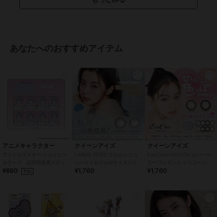
あなたへのおすすめアイテム
アニメキャラクター
クイーンアイズ
クイーンアイズ
アイドルマスター シャイニー
LARME TORIC ラルムシリコ
EverColor1MONTH エバーカ
カラーズ 証明写真風ステッ
ンハイドロゲルWモイストUV
ラーワンマンス シリコーンハ
¥660
¥1,760
¥1,760
カー (鈴木羽那)
トーリック(1箱10枚)
イドロゲル(1箱2枚)
予約