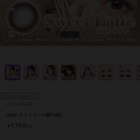
1/13
不良品以外【返品不可】
クイーンアイズ
idoly アイドリー(1箱10枚)
1,760
￥
税込