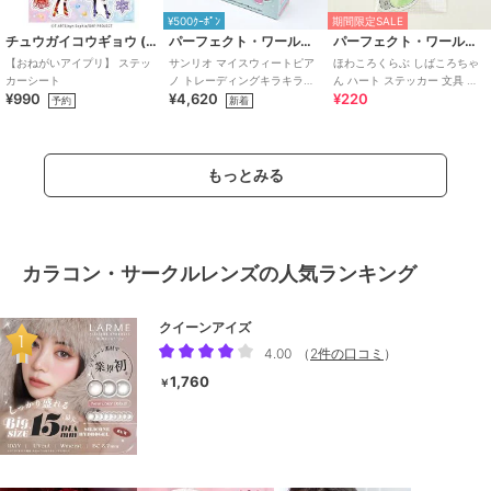
¥500ｸｰﾎﾟﾝ
期間限定SALE
チュウガイコウギョウ (Chugai Mining)
パーフェクト・ワールド・トーキョー
パーフェクト・ワールド・トーキョー
【おねがいアイプリ】 ステッ
サンリオ マイスウィートピア
ほわころくらぶ しばころちゃ
カーシート
ノ トレーディングキラキラス
ん ハート ステッカー 文具 シ
¥990
¥4,620
¥220
テッカー 全12種 コンプリート
ール
予約
新着
BOX S
もっとみる
カラコン・サークルレンズの人気ランキング
クイーンアイズ
4.00
（
2件の口コミ
）
1,760
￥