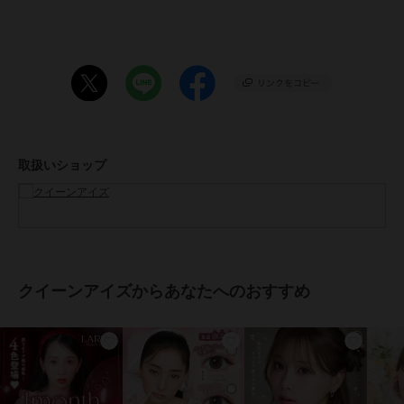
●生産国：台湾
●広告文責：株式会社エース TEL:0120-267-531 高度管理医療機器販
売許可 許可番号 6港み生機器第183号
●区分：高度管理医療機器
※眼科医院などで検査を受けてからお求めください。コンタクトレン
ズは高度管理医療機器です。安全にご使用いただくため、以下の注意
事項を必ずお守りください。
・ご使用前に必ず眼科で検査・処方を受けてください。
取扱いショップ
・ご使用の前に必ず添付文章をお読みください
・コンタクトレンズの正しい「つけ方」と「はずし方」を必ず眼科で
習ってください。
・添付文書をよく読み、装用期間と使用方法を正しく守ってお使いく
ださい。
・使用期限を過ぎたレンズは絶対に使用しないでください。
・自覚症状がなくても、定期的に眼科で検査を受けてください。
クイーンアイズからあなたへのおすすめ
・異常（充血・痛み・かすみなど）を感じた場合は、直ちに使用を中
止し、眼科を受診してください。
・他人のレンズを使用したり、自分のレンズを他人に譲渡しないでく
ださい。
・レンズ装用中の水泳・入浴は避けてください。
・レンズ装用中に目薬を使用する場合は、眼科医に相談してくださ
い。