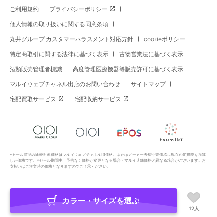
ご利用規約
プライバシーポリシー
個人情報の取り扱いに関する同意条項
丸井グループ カスタマーハラスメント対応方針
cookieポリシー
特定商取引に関する法律に基づく表示
古物営業法に基づく表示
酒類販売管理者標識
高度管理医療機器等販売許可に基づく表示
マルイウェブチャネル出店のお問い合わせ
サイトマップ
宅配買取サービス
宅配収納サービス
※セール商品の比較対象価格はマルイウェブチャネル旧価格、またはメーカー希望小売価格に現在の消費税を加算
した価格です。※セール期間中、予告なく価格が変更となる場合・マルイ店舗価格と異なる場合がございます。お
支払いはご注文時の価格となりますのでご了承ください。
カラー・サイズを選ぶ
Copyright All Rights Reserved. MARUI Co., Ltd
12人