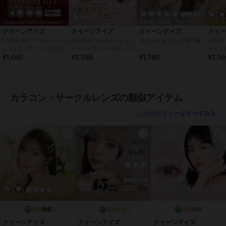
この商品は、不良品のみ返品を承ります
クイーンアイズ
クイーンアイズ
クイーンアイズ
クイ
LARME MELTY 1month ラル
EverColor1dayNatural エバ
azatome あざとめ(1箱10枚)
LARME
ムメルティワンマンス(1箱2
ーカラーワンデーナチュラル
チュラル
ブランド
クイーンアイズ
¥1,650
¥2,598
¥1,760
¥2,5
枚)
(1箱20枚)
ショップ
クイーンアイズ
商品カテゴリ
コンタクトレンズ
／
カラコン・
サークルレンズ
カラコン・サークルレンズの類似アイテム
カラー
スウィートラテ、プリティーウィ
このカテゴリーをすべてみる
ンク、プレシャスブラウン、ミニ
ョンチョコ、ラブリーロゼ
サイズ
32サイズ展開
特徴
コンタクトレンズ
ワンデー
/
度あり
/
度なし
/
13.
8mm
/
14.0mm以上
/
14.5mm
/
B
C8.6mm
/
フチあり
/
UVカット
カラコン・サークルレンズ
ワンデー
/
度あり
/
度なし
/
13.
クイーンアイズ
クイーンアイズ
クイーンアイズ