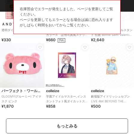
在庫照会でエラーが発生しました。ページを更新してご覧
ください。
ページを更新してもエラーとなる場合は誠に恐れ入ります
ＡＮＤＹのおどうぐばこ
アニメキャラクター
colleize
がしばらく時間をおいてからご覧ください。
透明ダイカットステッカー
アイドルマスター シャイニー
Identity V_デカアクリルスタン
カラーズ 証明写真風ステッ
ド 狂眼 Bonne Saint Valentin
¥330
¥660
¥2,640
カー (鈴木羽那)
ver.
予約
パーフェクト・ワールド・トーキョー
colleize
colleize
GLOOMY(グルーミー) アイマ
学園アイドルマスター_インス
劇場版アイドリッシュセブン
スク ピンク
タントフォト風ダイカットス
LIVE 4bit BEYOND THE
¥1,870
¥858
¥500
テッカー 有村麻央
PERiOD_モバイルステッカ
もっとみる