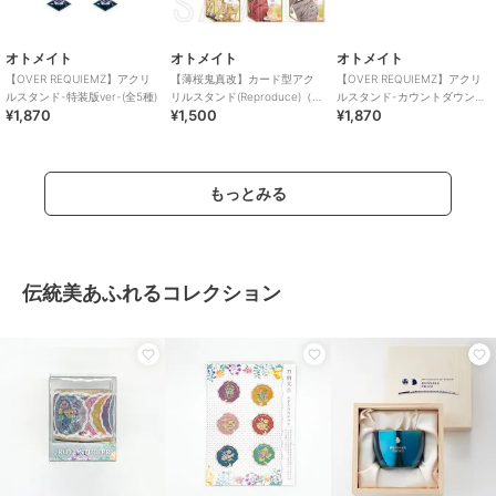
オトメイト
オトメイト
オトメイト
【OVER REQUIEMZ】アクリ
【薄桜鬼真改】カード型アク
【OVER REQUIEMZ】アクリ
ルスタンド-特装版ver-(全5種)
リルスタンド(Reproduce)（ラ
ルスタンド-カウントダウン
¥1,870
¥1,500
¥1,870
ンダム全6種）
ver-(全5種)
もっとみる
伝統美あふれるコレクション