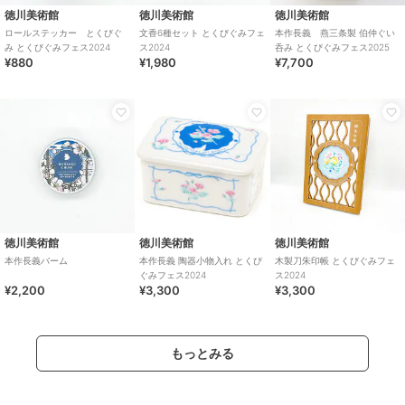
徳川美術館
徳川美術館
徳川美術館
ロールステッカー とくびぐ
文香6種セット とくびぐみフェ
本作長義 燕三条製 伯仲ぐい
み とくびぐみフェス2024
ス2024
呑み とくびぐみフェス2025
¥880
¥1,980
¥7,700
徳川美術館
徳川美術館
徳川美術館
本作長義バーム
本作長義 陶器小物入れ とくび
木製刀朱印帳 とくびぐみフェ
ぐみフェス2024
ス2024
¥2,200
¥3,300
¥3,300
もっとみる