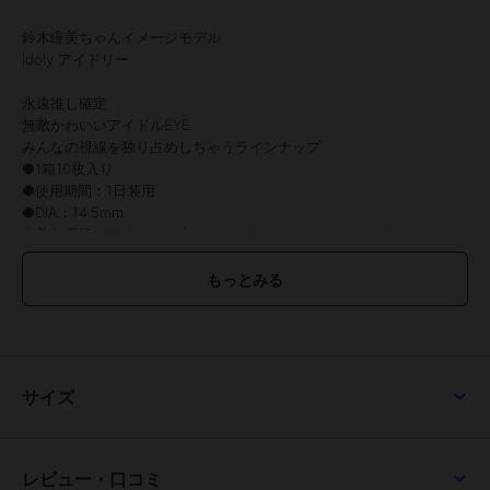
鈴木瞳美ちゃんイメージモデル
idoly アイドリー
永遠推し確定
無敵かわいいアイドルEYE
みんなの視線を独り占めしちゃうラインナップ
●1箱10枚入り
●使用期間：1日装用
●DIA：14.5mm
●着色直径：14.0mm（プリティーウィンク、スウィートラテ）
13.8mm（ラブリーロゼ、プレシャスブラウン、ミニョンチョコ）
●BC：8.6mm
●中心圧：0.08mm
●含水率：58%
●度数：±0.00(度なし)～-10.00
●酸素透過率：24.66DK/L
●保湿成分：あり（MPCポリマー配合）
サイズ
●UVカット：UV-A約50％、UV-B約95％
●医療機器承認番号：22800BZI00037A52
●販売元：株式会社エース
●製造販売元：Pegavision Japan 株式会社
レビュー・口コミ