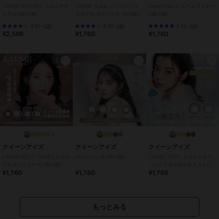
8mm
/
14.0mm以上
/
14.5mm
/
B
LARME NATURAL ラルムナチ
LARME ラルム シリコンハイ
Viewm1day ビュームワンデー
C8.6mm
/
フチあり
/
UVカット
ュラル(1箱20枚)
ドロゲル Wモイスト UV(1箱10
(1箱10枚)
枚)
4.00
4.00
5.00
（
2件
）
（
2件
）
（
1件
）
¥2,596
¥1,760
¥1,760
クイーンアイズ
クイーンアイズ
クイーンアイズ
LARME MELTY SERIES ラルム
cicica シシカ(1箱10枚)
LARME TORIC ラルムシリコ
メルティシリーズ(1箱10枚)
ンハイドロゲルWモイストUV
¥1,760
¥1,760
¥1,760
トーリック(1箱10枚)
もっとみる