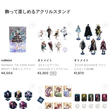
飾って楽しめるアクリルスタンド
colleize
オトメイト
オトメイト
BABY&#44; THE STARS SHINE
【オランピアソワレ
【OVER REQUIEMZ】アクリ
BRIGHT × 初音ミク_アクリル
Catharsis】ビッグアクリルス
ルスタンド(全6種)
¥4,004
¥3,300
¥1,870
スタンド
タンド(全7種)
予約