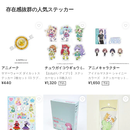
存在感抜群の人気ステッカー
アニメーク
チュウガイコウギョウ (Chugai Mining)
アニメキャラクター
サマーウォーズ ダイカットス
【おねがいアイプリ】 ステッ
アイドルマスター シャイニー
テッカー 2枚セット 03.ラブマ
カーセット(6枚入り)
カラーズ ステッカーセット
¥440
¥1,320
¥1,650
シーン
(283プロ ノクチル)
予約
予約