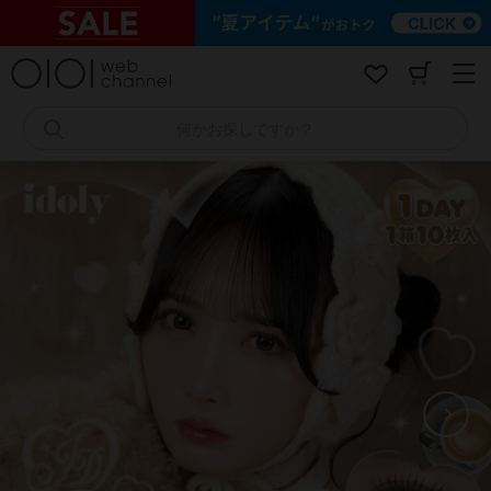
コ
ン
テ
ン
ツ
へ
何かお探しですか？
ス
キ
ッ
プ