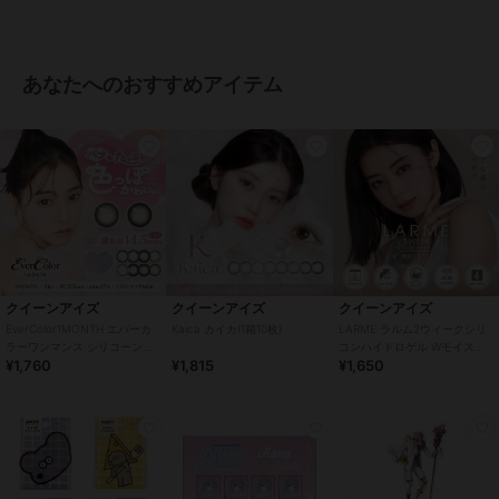
あなたへのおすすめアイテム
クイーンアイズ
クイーンアイズ
クイーンアイズ
EverColor1MONTH エバーカ
Kaica カイカ(1箱10枚)
LARME ラルム2ウィークシリ
ラーワンマンス シリコーンハ
コンハイドロゲル Wモイスト
¥1,760
¥1,815
¥1,650
イドロゲル(1箱2枚)
UV クリア CLEAR (1箱6枚)