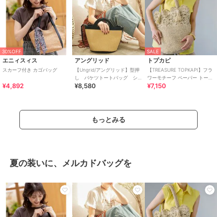
30%OFF
SALE
エニィスィス
アングリッド
トプカピ
スカーフ付き カゴバッグ
【Ungrid/アングリッド】型押
【TREASURE TOPKAPI】フラ
し バケツトートバッグ シ
ワーモチーフ ペーパー トート
¥4,892
¥8,580
¥7,150
ョルダーバッグ
バッグ
もっとみる
夏の装いに、メルカドバッグを