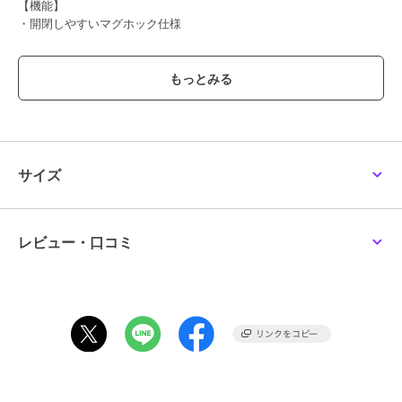
【機能】
・開閉しやすいマグホック仕様
【素材】
・軽くてしなやかなペーパー素材
【スペック】
・A4(22×31cm)：×
・長財布(10×20cm)：○
・500mlペットボトル(タテ)：○
サイズ
・500mlペットボトル(ヨコ)：○
・内ポケット：1
・総重量：380g
レビュー・口コミ
【BRAND】
T・S・L /ティーエスエル
「可愛らしさ」と「デイリーユース」をキーワードに、自分らしいオ
シャレをするのが大好きな女性に向けたブランド。
ほどよくトレンドをミックスし、手に取りやすい価格で提案。Happy
な気分でお出かけできるバッグをお届けします。
【ATTENTION】
※画像の商品はサンプルです。実際の商品と色味、仕様、加工、サイ