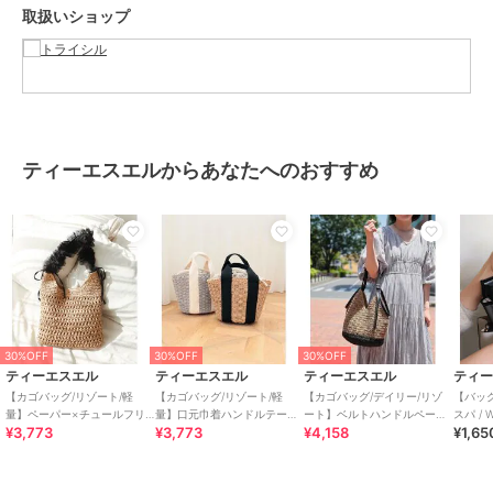
取扱いショップ
ズ、素材等が若干異なる場合がございます。
・画像の商品は光の照射や角度により、実物と色味が異なる場合がご
ざいます。また表示のサイズ感と実物は若干異なる場合もございます
ので、予めご了承ください。
[型番:1264-100-1]
ティーエスエルからあなたへのおすすめ
ブランド
ティーエスエル
ショップ
トライシル
商品カテゴリ
バッグ
／
かごバッグ
性別タイプ
レディース
バッグ
／
かごバッグ
30%OFF
30%OFF
30%OFF
ティーエスエル
ティーエスエル
ティーエスエル
ティ
カラー
ナチュラル、サックス、ベージュ
【カゴバッグ/リゾート/軽
【カゴバッグ/リゾート/軽
【カゴバッグ/デイリー/リゾ
【バッグ
量】ペーパー×チュールフリ
量】口元巾着ハンドルテープ
ート】ベルトハンドルペーパ
スパ /
サイズ
**
¥3,773
¥3,773
¥4,158
¥1,65
ルワンショルダーバッグ
ペーパートートバッグ
ートートバッグ
ッグイ
素材
指定外繊維（ペーパー）
商品のお取り扱い方法