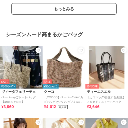
もっとみる
シーズンムード高まるかごバッグ
SALE
SALE
¥500ｸｰﾎﾟﾝ
¥500ｸｰﾎﾟﾝ
15%OFF
ヴィータフェリーチェ
クーコ
ティーエスエル
ペーパーかごトートバッグ
【COOCO】ペーパー2WAY カ
【カゴバッグ/自立する/軽量】
【aroco/アロコ】
ゴバッグ かごバッグ A4 A4収
メルカドミニトートバッグ
¥3,960
¥4,612
¥3,646
納可能 2026新作
再入荷