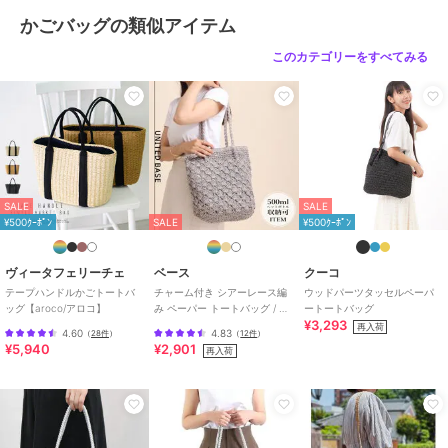
特徴
バッグ
かごバッグの類似アイテム
フリル
/
透かし編み
/
中（幅21
このカテゴリーをすべてみる
～30cm以下）
/
軽量 700ｇ以下
かごバッグ
フリル
/
透かし編み
/
中（幅21
～30cm以下）
/
軽量 700ｇ以下
原産国
中国製
SALE
SALE
¥500ｸｰﾎﾟﾝ
SALE
¥500ｸｰﾎﾟﾝ
ヴィータフェリーチェ
ベース
クーコ
テープハンドルかごトートバ
チャーム付き シアーレース編
ウッドパーツタッセルペーパ
ッグ【aroco/アロコ】
み ペーパー トートバッグ / レ
ートートバッグ
¥3,293
ディース かごバッグ B5サイズ
再入荷
4.60
4.83
（
28件
）
（
12件
）
対応
¥5,940
¥2,901
再入荷