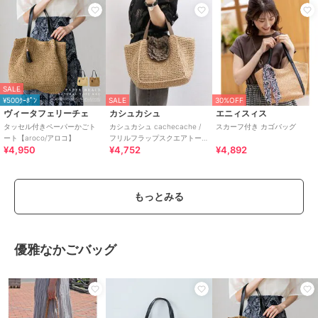
SALE
¥500ｸｰﾎﾟﾝ
SALE
30%OFF
ヴィータフェリーチェ
カシュカシュ
エニィスィス
タッセル付きペーパーかごト
カシュカシュ cachecache /
スカーフ付き カゴバッグ
ート【aroco/アロコ】
フリルフラップスクエアトー
¥4,950
¥4,752
¥4,892
ト カゴバッグ
もっとみる
優雅なかごバッグ