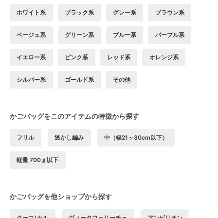
ホワイト系
ブラック系
グレー系
ブラウン系
ベージュ系
グリーン系
ブルー系
パープル系
イエロー系
ピンク系
レッド系
オレンジ系
シルバー系
ゴールド系
その他
かごバッグをこのアイテムの特徴から探す
フリル
透かし編み
中（幅21～30cm以下）
軽量 700ｇ以下
かごバッグを他ショップから探す
クーコ/カル
ヴィータフェリーチェ
アンビリオン