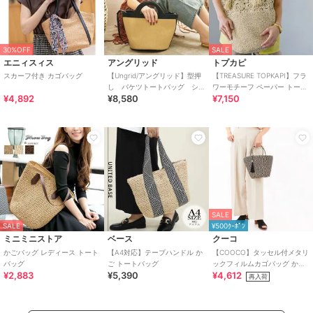
30%OFF
SALE
エニィスィス
アングリッド
トプカピ
スカーフ付き カゴバッグ
【Ungrid/アングリッド】型押
【TREASURE TOPKAPI】フラ
し バケツトートバッグ シ
ワーモチーフ ペーパー トート
¥4,892
¥8,580
¥7,150
ョルダーバッグ
バッグ
SALE
SALE
¥500ｸｰﾎﾟﾝ
ミニミニストア
ベース
クーコ
かごバッグ レディース トート
【A4対応】テープハンドル か
【COOCO】タッセル付メタリ
バッグ
ご トートバッグ
ックフィルムカゴバッグ かご
¥2,883
¥5,390
¥4,612
バッグ 2026新作
再入荷