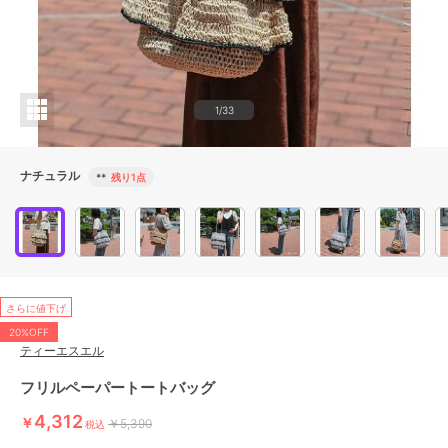
1/33
ナチュラル
**
残り1点
さらに値下げ
20%OFF
ティーエスエル
フリルペーパートートバッグ
4,312
￥
￥5,390
税込