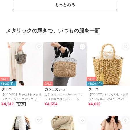
もっとみる
メタリックの輝きで、いつもの服を一新
SALE
SALE
¥500ｸｰﾎﾟﾝ
SALE
¥500ｸｰﾎﾟﾝ
クーコ
カシュカシュ
クーコ
【COOCO】タッセル付メタリ
カシュカシュ cachecache /
【COOCO】タッセル付メタリ
ックフィルムカゴバッグ かご
ラメ切替クロッシェトート カ
ックフィルム 2WAY カゴバッ
¥4,612
¥4,554
¥4,612
バッグ 2026新作
ゴバッグ
グ かごバッグ ショルダー
再入荷