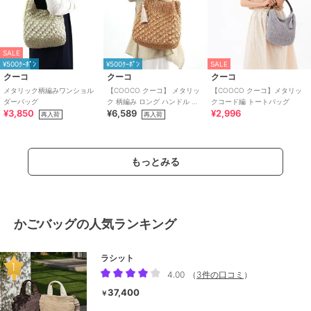
SALE
¥500ｸｰﾎﾟﾝ
¥500ｸｰﾎﾟﾝ
SALE
クーコ
クーコ
クーコ
メタリック柄編みワンショル
【COOCO クーコ】 メタリッ
【COOCO クーコ】メタリッ
ダーバッグ
ク 柄編み ロング ハンドル ト
クコード編 トートバッグ
¥3,850
¥6,589
¥2,996
ートバッグ かごバッグ
再入荷
再入荷
もっとみる
かごバッグの人気ランキング
ラシット
4.00
（
3件の口コミ
）
37,400
￥