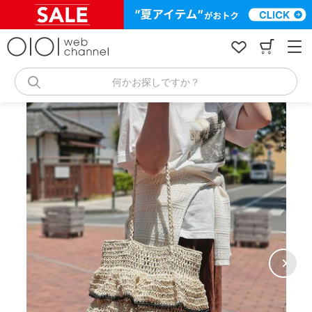
コ
ン
テ
ン
ツ
へ
何かお探しですか？
ス
キ
ッ
プ