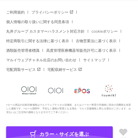
ご利用規約
プライバシーポリシー
個人情報の取り扱いに関する同意条項
丸井グループ カスタマーハラスメント対応方針
cookieポリシー
特定商取引に関する法律に基づく表示
古物営業法に基づく表示
酒類販売管理者標識
高度管理医療機器等販売許可に基づく表示
マルイウェブチャネル出店のお問い合わせ
サイトマップ
宅配買取サービス
宅配収納サービス
※セール商品の比較対象価格はマルイウェブチャネル旧価格、またはメーカー希望小売価格に現在の消費税を加算
した価格です。※セール期間中、予告なく価格が変更となる場合・マルイ店舗価格と異なる場合がございます。お
支払いはご注文時の価格となりますのでご了承ください。
カラー・サイズを選ぶ
Copyright All Rights Reserved. MARUI Co., Ltd