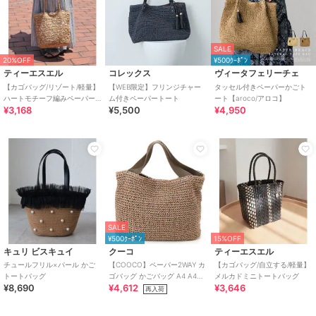
SALE
20%OFF
¥500ｸｰﾎﾟﾝ
ティーエスエル
コレックス
ヴィータフェリーチェ
【カゴバッグ/リゾート/軽量】
【WEB限定】フリンジチャー
タッセル付きペーパーかごト
ハートモチーフ編みペーパー
ム付きペーパートート
ート【aroco/アロコ】
¥3,168
¥5,500
¥4,950
トートバッグ
SALE
¥500ｸｰﾎﾟﾝ
15%OFF
キュリ ビスキュイ
クーコ
ティーエスエル
チュールフリル×パール かご
【COOCO】ペーパー2WAY カ
【カゴバッグ/自立する/軽量】
トートバッグ
ゴバッグ かごバッグ A4 A4収
メルカドミニトートバッグ
¥8,690
¥4,612
¥3,646
納可能 2026新作
再入荷