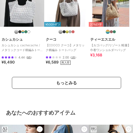
¥500ｸｰﾎﾟﾝ
20%OFF
カシュカシュ
クーコ
ティーエスエル
カシュカシュ cachecache /
【COOCO クーコ】メタリッ
【カゴバッグ/リゾート/軽量】
メタリックコード柄編みトー
ク柄編み トートバッグ
巾着ワンショルダーバッグ
¥3,168
トバッグ
4.44
2.00
（
9件
）
（
2件
）
¥6,490
¥6,589
再入荷
もっとみる
あなたへのおすすめアイテム