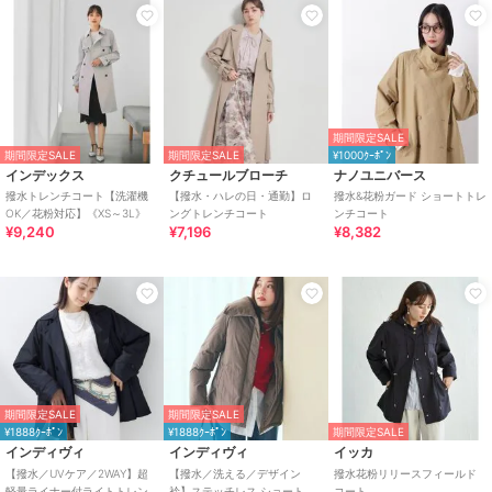
期間限定SALE
期間限定SALE
期間限定SALE
¥1000ｸｰﾎﾟﾝ
インデックス
クチュールブローチ
ナノユニバース
撥水トレンチコート【洗濯機
【撥水・ハレの日・通勤】ロ
撥水&花粉ガード ショートトレ
OK／花粉対応】《XS～3L》
ングトレンチコート
ンチコート
¥9,240
¥7,196
¥8,382
期間限定SALE
期間限定SALE
¥1888ｸｰﾎﾟﾝ
¥1888ｸｰﾎﾟﾝ
期間限定SALE
インディヴィ
インディヴィ
イッカ
【撥水／UVケア／2WAY】超
【撥水／洗える／デザイン
撥水花粉リリースフィールド
軽量ライナー付ライトトレン
衿】ステッチレス ショートダ
コート