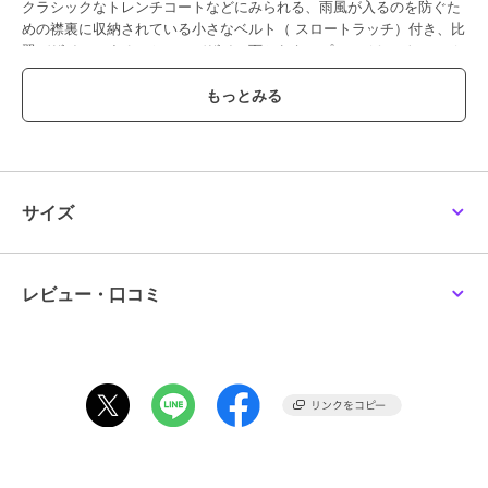
クラシックなトレンチコートなどにみられる、雨風が入るのを防ぐた
めの襟裏に収納されている小さなベルト（ スロートラッチ）付き、比
翼デザインにすることで、デザイン面からもアプローチし、トレンチ
コートに変わる一着としておすすめです。
----------------------------------
透け感：なし
厚さ： 普通
伸縮性：なし
裏地： なし
サイズ
ポケット： あり
----------------------------------
レビュー・口コミ
----------------------------------------------------------------
洗濯方法
家庭洗濯：液温は30℃を限度とし、手洗いができる。
自然乾燥：日陰の吊り干しがよい。
アイロン：底面温度120℃を限度としてアイロン仕上げができる。
ドライクリーニング：石油系溶剤による弱いドライクリーニングがで
きる。
----------------------------------------------------------------