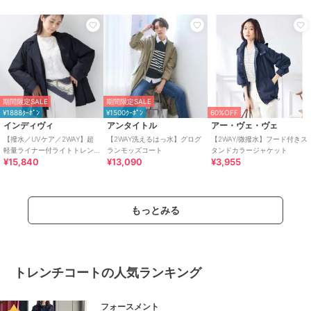
期間限定SALE
期間限定SALE
¥1888ｸｰﾎﾟﾝ
¥1500ｸｰﾎﾟﾝ
60%OFF
インディヴィ
アンタイトル
アー・ヴェ・ヴェ
【撥水／UVケア／2WAY】超
【2WAY洗えるはっ水】グログ
【2WAY/微撥水】フード付きス
軽量ライナー付ライトトレン
ランモッズコート
タンドカラージャケット
¥15,840
¥13,090
¥3,955
チコート
もっとみる
トレンチコートの人気ランキング
フォースメント