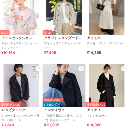
SALE
SALE
ウィルセレクション
クラフトスタンダードブティック
アイモハ
キャンディスリーブショート
ワイドカフスミディトレンチ
テンセルブレンドロングコー
トレンチコート
コート
ト
¥10,164
¥7,495
¥14,399
期間限定SALE
期間限定SALE
¥1888ｸｰﾎﾟﾝ
期間限定SALE
ロペピクニック
インディヴィ
アイティ
ショート丈トレンチコート/撥
【花粉付着防止／撥水／UVケ
トレンチコート
水・花粉ガード
ア】名品トレンチコート
¥9,240
¥30,305
¥14,080