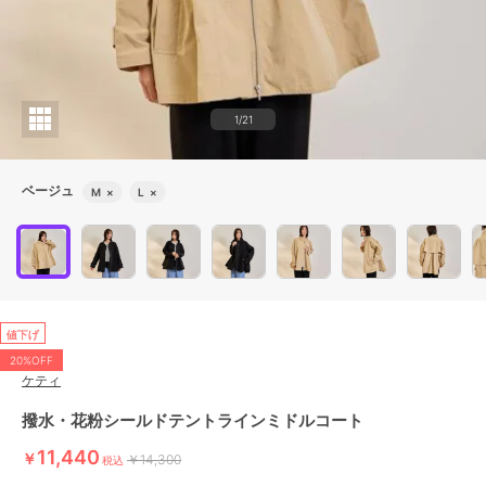
1/21
ベージュ
M
×
L
×
値下げ
20%OFF
ケティ
撥水・花粉シールドテントラインミドルコート
11,440
￥
￥14,300
税込