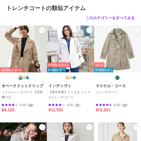
アウター・ジャケット・コート
トレンチコートの類似アイテム
／
トレンチコート
このカテゴリーをすべてみる
カラー
ベージュ、ブラック
サイズ
M,L
素材
ポリエステル100％
商品のお取り扱い方法
お手入れ
手洗い、漂白不可、タンブル乾燥
不可、自然乾燥、アイロン仕上げ
期間限定SALE
SALE
可、ドライ可、ウエットクリーニ
期間限定SALE
¥1888ｸｰﾎﾟﾝ
¥1888ｸｰﾎﾟﾝ
ング可
特徴
アウター・ジャケット・コート
オペークドットクリップ
インディヴィ
マイケル・コース
ポリエステル素材
/
無地
/
ミド
ミドルトレンチコート【洗濯
【撥水軽量】ミドル丈 ミニマ
トレンチコート
機OK】
ルトレンチコート
ル丈
/
洗える
/
撥水／防水加工
/
ライフスタイル
/
アウトドア
/
4.00
4.00
4.50
（
4件
）
（
1件
）
（
2件
）
¥4,125
¥12,155
¥13,651
キャンプ・レジャー
/
カジュアル
トレンチコート
ポリエステル素材
/
無地
/
ミド
ル丈
/
洗える
/
撥水／防水加工