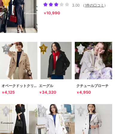
3.00
（
1件の口コミ
）
10,990
￥
オペークドットクリップ
エーグル
クチュールブローチ
4,125
34,320
4,950
￥
￥
￥