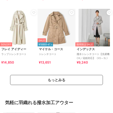
SALE
50%OFF
¥1888ｸｰﾎﾟﾝ
期間限定SALE
フレイ アイディー
マイケル・コース
インデックス
ラップトレンチコート
トレンチコート
撥水トレンチコート【洗濯機
OK／花粉対応】《XS～3L》
¥14,850
¥13,651
¥9,240
もっとみる
気軽に羽織れる撥水加工アウター