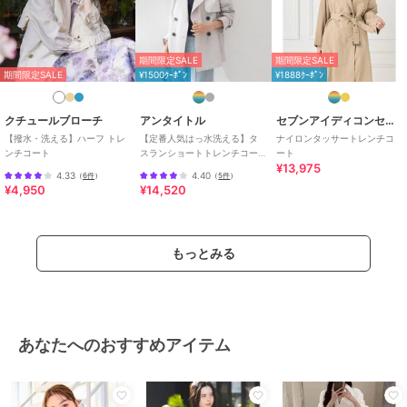
/
ライフスタイル
/
アウトドア
/
キャンプ・レジャー
/
カジュアル
原産国
中国
期間限定SALE
期間限定SALE
期間限定SALE
¥1500ｸｰﾎﾟﾝ
¥1888ｸｰﾎﾟﾝ
クチュールブローチ
アンタイトル
セブンアイディコンセプト
【撥水・洗える】ハーフ トレ
【定番人気はっ水洗える】タ
ナイロンタッサートレンチコ
ンチコート
スランショートトレンチコー
ート
¥13,975
ト
4.33
4.40
（
6件
）
（
5件
）
¥4,950
¥14,520
もっとみる
あなたへのおすすめアイテム