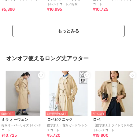
トレンチコート／撥水
コート
¥5,396
¥16,995
¥10,725
もっとみる
オンオフ使えるロング丈アウター
50%OFF
期間限定SALE
50%OFF
ミラ オーウェン
ロペピクニック
ロペ
撥水オーバーサイズトレンチ
撥水加工・花粉ガード/トレン
【撥水加工】ライトミドル丈
コート
チコート
トレンチコート
¥10,725
¥5,720
¥19,800