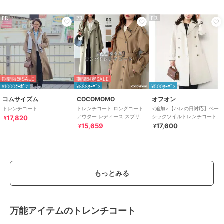
PR
PR
PR
期間限定SALE
期間限定SALE
¥1000ｸｰﾎﾟﾝ
¥888ｸｰﾎﾟﾝ
¥500ｸｰﾎﾟﾝ
コムサイズム
COCOMOMO
オフオン
トレンチコート
トレンチコート ロングコート
<追加>【ハレの日対応】ベー
アウター レディース スプリン
シックツイルトレンチコート/
17,820
¥
グコート ロング丈 ライトアウ
洗える/WEB限定
15,659
17,600
¥
¥
ター
もっとみる
万能アイテムのトレンチコート