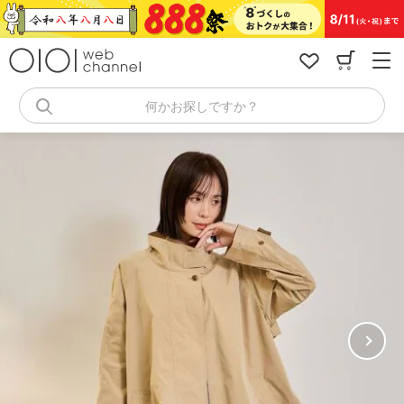
コ
ン
テ
ン
ツ
へ
何かお探しですか？
ス
キ
ッ
プ