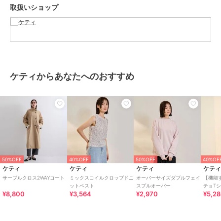
取扱いショップ
■モデル身長 165cm 着用サイズ M
※画像の商品はサンプルとなりますので実際の商品と仕様、加工、サ
イズが若干異なる場合がございます。
※お客様のモニター環境により実際のお色と多少異なる場合がござい
ます。
ケティからあなたへのおすすめ
※撮影状況や光の当たり具合により、色合いが異なって見える場合が
ございます。
関連ワード：ketty ケティ レディース 新作 大人コーデ 2026春夏
2026SS 春夏 春物 春服 ミドル丈 合成繊維/ポリエステル オフィス 旅
行 デート 通勤 ホテルディナー アフタヌーンティー
50%OFF
40%OFF
50%OFF
40%OF
ブランド
ケティ
ケティ
ケティ
ケティ
ケテ
ショップ
ケティ
サーブルクロス2WAYコート
ミックスコイルクロップドニ
オーバーサイズダブルフェイ
【機能
ットベスト
スプルオーバー
チョT
商品カテゴリ
アウター・ジャケット・コート
¥8,800
¥3,564
¥2,970
¥5,2
／
トレンチコート
性別タイプ
レディース