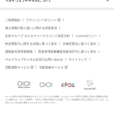
マルイウェブチャネルについて
ご利用規約
プライバシーポリシー
個人情報の取り扱いに関する同意条項
丸井グループ カスタマーハラスメント対応方針
cookieポリシー
特定商取引に関する法律に基づく表示
古物営業法に基づく表示
酒類販売管理者標識
高度管理医療機器等販売許可に基づく表示
マルイウェブチャネル出店のお問い合わせ
サイトマップ
宅配買取サービス
宅配収納サービス
※セール商品の比較対象価格はマルイウェブチャネル旧価格、またはメーカー希望小売価格に現在の消費税を加算
した価格です。※セール期間中、予告なく価格が変更となる場合・マルイ店舗価格と異なる場合がございます。お
支払いはご注文時の価格となりますのでご了承ください。