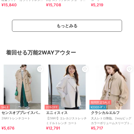
¥15,840
¥15,708
¥5,219
チコート
ウンコート
もっとみる
着回せる万能2WAYアウター
期間限定SALE
SALE
20%OFF
¥200ｸｰﾎﾟﾝ
センスオブプレイスバイアーバンリサーチ
エニィスィス
クラシカルエルフ
2WAYトレンチコート
【2WAY】エレカジストレッチ
大人レトロ降臨。2wayビッグ
ミドルトレンチ コート
カラーボリュームスリーブト
¥5,676
¥12,791
¥5,717
レンチコート