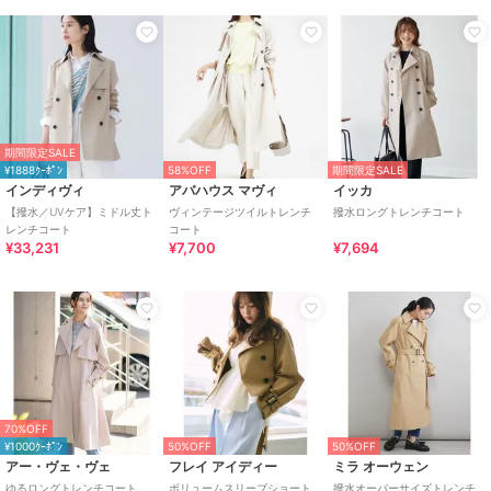
期間限定SALE
¥1888ｸｰﾎﾟﾝ
58%OFF
期間限定SALE
インディヴィ
アバハウス マヴィ
イッカ
【撥水／UVケア】ミドル丈ト
ヴィンテージツイルトレンチ
撥水ロングトレンチコート
レンチコート
コート
¥33,231
¥7,700
¥7,694
70%OFF
¥1000ｸｰﾎﾟﾝ
50%OFF
50%OFF
アー・ヴェ・ヴェ
フレイ アイディー
ミラ オーウェン
ゆるロングトレンチコート
ボリュームスリーブショート
撥水オーバーサイズトレンチ