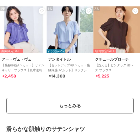
PR
PR
PR
期間限定SALE
期間限定SALE
¥1500ｸｰﾎﾟﾝ
アー・ヴェ・ヴェ
アンタイトル
クチュールブローチ
【接触冷感/UVカット】サテン
【セットアップ可UVカット接
【洗える】ピンタック 裾レー
ギャザーブラウス【吸水速乾/
触冷感UVカット】リラクシー
ス ブラウス
イージーケア】
キーVネックブラウス
2,458
14,300
5,225
¥
¥
¥
もっとみる
滑らかな肌触りのサテンシャツ