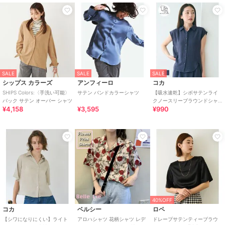
SALE
SALE
SALE
シップス カラーズ
アンフィーロ
コカ
SHIPS Colors:〈手洗い可能〉
サテン バンドカラーシャツ
【吸水速乾】シボサテンライ
バック サテン オーバー シャツ
クノースリーブラウンドシャ
¥4,158
¥3,595
¥990
ツ 全2色
40%OFF
コカ
ベルシー
ロペ
【シワになりにくい】ライト
アロハシャツ 花柄シャツ レデ
ドレープサテンティーブラウ