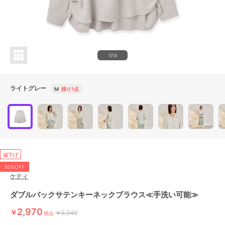
1/14
ライトグレー
M
残り1点
値下げ
50%OFF
ケティ
ダブルバックサテンキーネックブラウス≪手洗い可能≫
2,970
￥
￥5,940
税込