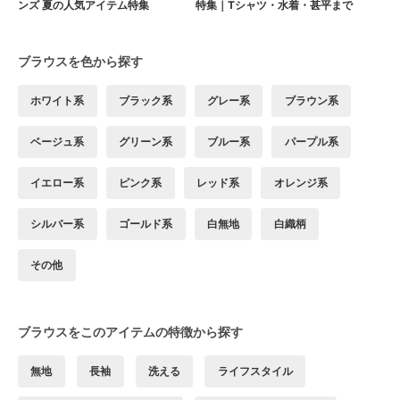
ンズ 夏の人気アイテム特集
特集｜Tシャツ・水着・甚平まで
ブラウスを色から探す
ホワイト系
ブラック系
グレー系
ブラウン系
ベージュ系
グリーン系
ブルー系
パープル系
イエロー系
ピンク系
レッド系
オレンジ系
シルバー系
ゴールド系
白無地
白織柄
その他
ブラウスをこのアイテムの特徴から探す
無地
長袖
洗える
ライフスタイル