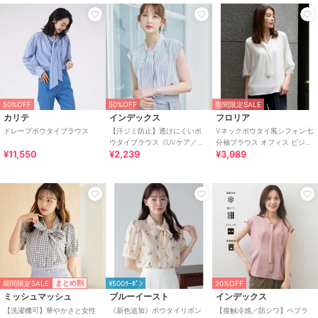
50%OFF
50%OFF
期間限定SALE
カリテ
インデックス
フロリア
ドレープボウタイブラウス
【汗ジミ防止】透けにくいボ
Vネックボウタイ風シフォン七
ウタイブラウス《UVケア／吸
分袖ブラウス オフィス ビジネ
¥11,550
¥2,239
¥3,989
水速乾／洗濯機OK》
ス フォーマル セレモニー【洗
える】
期間限定SALE
まとめ割
¥500ｸｰﾎﾟﾝ
20%OFF
ミッシュマッシュ
ブルーイースト
インデックス
【洗濯機可】華やかさと女性
《新色追加》ボウタイリボン
【接触冷感／防シワ】ペプラ