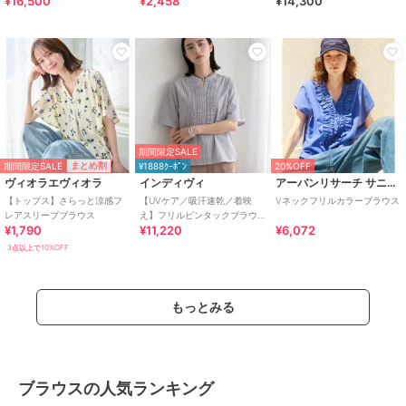
¥16,500
¥2,458
¥14,300
イージーケア】
キーVネックブラウス
期間限定SALE
期間限定SALE
まとめ割
¥1888ｸｰﾎﾟﾝ
20%OFF
ヴィオラエヴィオラ
インディヴィ
アーバンリサーチ サニーレーベル
【トップス】さらっと涼感フ
【UVケア／吸汗速乾／着映
Vネックフリルカラーブラウス
レアスリーブブラウス
え】フリルピンタックブラウ
¥1,790
¥11,220
¥6,072
ス
3点以上で10%OFF
もっとみる
ブラウスの人気ランキング