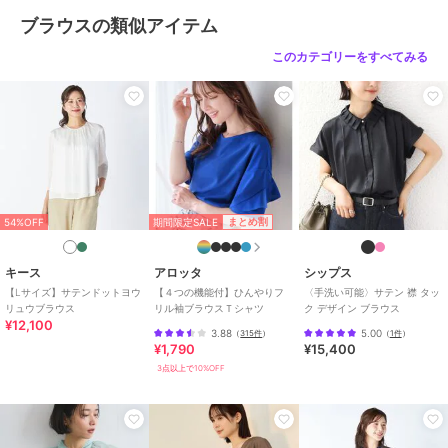
ブラウスの類似アイテム
サイズ
M
このカテゴリーをすべてみる
素材
ポリエステル100％
商品のお取り扱い方法
お手入れ
手洗い、漂白不可、タンブル乾燥
不可、自然乾燥、アイロン仕上げ
可、ドライ可、ウエットクリーニ
ング可
特徴
トップス
期間限定SALE
まとめ割
54%OFF
無地
/
長袖
/
洗える
/
ライフス
タイル
/
ヘンリーネック・キーネ
ック
/
レギュラー丈(トップス)
キース
アロッタ
シップス
【Lサイズ】サテンドットヨウ
【４つの機能付】ひんやりフ
〈手洗い可能〉サテン 襟 タッ
ブラウス
リュウブラウス
リル袖ブラウスＴシャツ
ク デザイン ブラウス
¥12,100
無地
/
長袖
/
洗える
/
ライフス
3.88
5.00
（
315件
）
（
1件
）
¥1,790
¥15,400
タイル
/
ヘンリーネック・キーネ
ック
/
レギュラー丈(トップス)
3点以上で10%OFF
原産国
中国