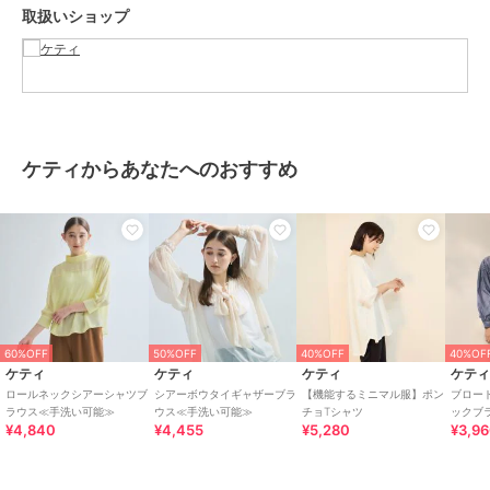
取扱いショップ
■モデル身長 165cm 着用サイズ M
※画像の商品はサンプルとなりますので実際の商品と仕様、加工、サ
イズが若干異なる場合がございます。
※お客様のモニター環境により実際のお色と多少異なる場合がござい
ます。
※撮影状況や光の当たり具合により、色合いが異なって見える場合が
ケティからあなたへのおすすめ
ございます。
関連ワード：ketty ケティ レディース 新作 大人コーデ 2026春夏
2026SS 春夏 春物 春服 ブラウス ポリエステル 無地 長袖 オフィス
旅行 デート 通勤 ホテルディナー アフタヌーンティー
ブランド
ケティ
60%OFF
50%OFF
40%OFF
40%OF
ショップ
ケティ
ケティ
ケティ
ケティ
ケテ
ロールネックシアーシャツブ
シアーボウタイギャザーブラ
【機能するミニマル服】ポン
ブロー
商品カテゴリ
トップス
／
ブラウス
ラウス≪手洗い可能≫
ウス≪手洗い可能≫
チョTシャツ
ックブ
¥4,840
¥4,455
¥5,280
¥3,9
性別タイプ
レディース
トップス
／
ブラウス
カラー
ライトグレー、アイボリー