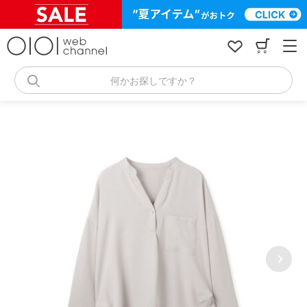
コ
ン
テ
ン
ツ
へ
何かお探しですか？
ス
キ
ッ
プ