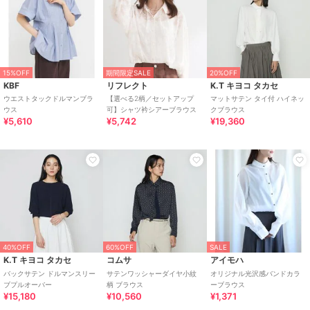
15%OFF
期間限定SALE
20%OFF
KBF
リフレクト
K.T キヨコ タカセ
ウエストタックドルマンブラ
【選べる2柄／セットアップ
マットサテン タイ付 ハイネッ
ウス
可】シャツ衿シアーブラウス
クブラウス
¥5,610
¥5,742
¥19,360
40%OFF
60%OFF
SALE
K.T キヨコ タカセ
コムサ
アイモハ
バックサテン ドルマンスリー
サテンワッシャーダイヤ小紋
オリジナル光沢感バンドカラ
ブプルオーバー
柄 ブラウス
ーブラウス
¥15,180
¥10,560
¥1,371