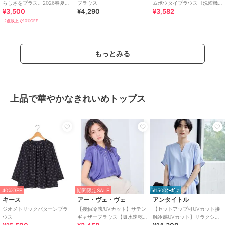
らしさをプラス。2026春夏新
ブラウス
ムボウタイブラウス《洗濯機
¥3,500
¥4,290
¥3,582
作 パフ袖アソートボウタイブ
OK／ストレッチ》
ラウス
2点以上で10%OFF
もっとみる
上品で華やかなきれいめトップス
40%OFF
期間限定SALE
¥1500ｸｰﾎﾟﾝ
キース
アー・ヴェ・ヴェ
アンタイトル
ジオメトリックパターンブラ
【接触冷感/UVカット】サテン
【セットアップ可UVカット接
ウス
ギャザーブラウス【吸水速乾/
触冷感UVカット】リラクシー