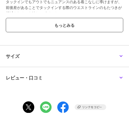
タックインでもアウトでもニュアンスのある着こなしに導けますが、
前後差があることでタックインする際のウエストラインのもたつきが
軽減されるのも嬉しいポイントに。
----------------------------------
透け感：淡色のみややあり
厚さ： 普通
伸縮性：なし
裏地： なし
ポケット： あり
サイズ
----------------------------------
レビュー・口コミ
----------------------------------------------------------------
洗濯方法
家庭洗濯：液温は40℃を限度とし、手洗いができる。
自然乾燥：日陰の吊り干しがよい。
アイロン：底面温度160℃を限度としてアイロン仕上げができる。
ドライクリーニング：石油系溶剤による弱いドライクリーニングがで
きる。
----------------------------------------------------------------