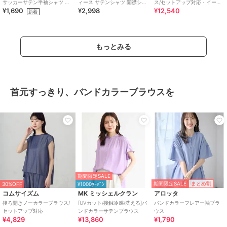
サッカーサテン半袖シャツ 全2
ィース サテンシャツ 開襟シャ
ス/セットアップ対応・イージ
¥1,690
¥2,998
¥12,540
色
ツ 半袖 レトロ 薔薇柄
ーケア
新着
もっとみる
首元すっきり、バンドカラーブラウスを
期間限定SALE
期間限定SALE
まとめ割
30%OFF
¥1000ｸｰﾎﾟﾝ
コムサイズム
MK ミッシェルクラン
アロッタ
後ろ開きノーカラーブラウス/
[UVカット/接触冷感/洗える]バ
バンドカラーフレアー袖ブラ
セットアップ対応
ンドカラーサテンブラウス
ウス
¥4,829
¥13,860
¥1,790