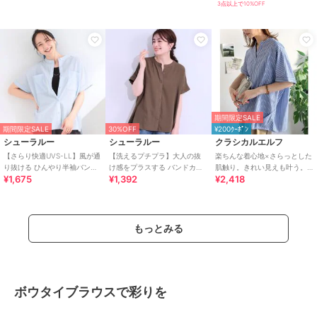
3点以上で10%OFF
期間限定SALE
期間限定SALE
30%OFF
¥200ｸｰﾎﾟﾝ
シューラルー
シューラルー
クラシカルエルフ
【さらり快適UVS-LL】風が通
【洗えるプチプラ】大人の抜
楽ちんな着心地×さらっとした
り抜ける ひんやり半袖バンド
け感をプラスする バンドカラ
肌触り。きれい見えも叶う。
¥1,675
¥1,392
¥2,418
カラーシアーシャツ
ーシャツ
リネン混バンドカラースキッ
パータックブラウス
もっとみる
ボウタイブラウスで彩りを