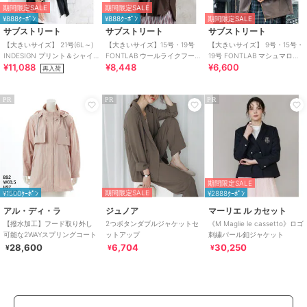
期間限定SALE
期間限定SALE
¥888ｸｰﾎﾟﾝ
¥888ｸｰﾎﾟﾝ
期間限定SALE
サブストリート
サブストリート
サブストリート
【大きいサイズ】 21号(6L～)
【大きいサイズ】15号・19号
【大きいサイズ】 9号・15号・
INDESIGN プリント＆シャイ
FONTLAB ウールライクフー
19号 FONTLAB マシュマロレ
¥11,088
¥8,448
¥6,600
ニードットブルゾン
ディーブラウスブルゾン
ザーライクブルゾン
再入荷
PR
PR
PR
期間限定SALE
期間限定SALE
¥1500ｸｰﾎﾟﾝ
¥2888ｸｰﾎﾟﾝ
アル・ディ・ラ
ジュノア
マーリエ ル カセット
【撥水加工】フード取り外し
2つボタンダブルジャケットセ
《M Maglie le cassetto》ロゴ
可能な2WAYスプリングコート
ットアップ
刺繍パール釦ジャケット
28,600
6,704
30,250
¥
¥
¥