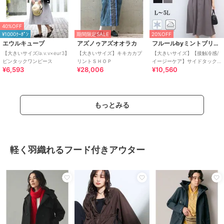
40%OFF
¥1000ｸｰﾎﾟﾝ
期間限定SALE
20%OFF
エウルキューブ
アズノゥアズオオラカ
フルールbyミントブリーズ
【大きいサイズ/a.v.v×eur3】
【大きいサイズ】キキカカプ
【大きいサイズ】【接触冷感/
ピンタックワンピース
リントＳＨＯＰ
イージーケア】サイドタック
¥6,593
¥28,006
¥10,560
バンドカラーワンピース
もっとみる
軽く羽織れるフード付きアウター