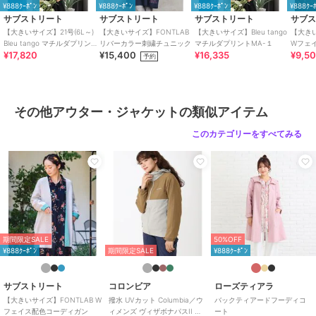
サイズすることで,シルエットや着心地の良さも叶えます。
¥888ｸｰﾎﾟﾝ
¥888ｸｰﾎﾟﾝ
¥888ｸｰﾎﾟﾝ
¥888ｸｰ
サブストリート
サブストリート
サブストリート
サブ
大きいサイズ レディース ブランド 通販,LL・3L・4L・5L・6L・7L,
【大きいサイズ】21号(6L～)
【大きいサイズ】FONTLAB
【大きいサイズ】Bleu tango
【大きい
13号・15号・17号・19号・21号・23号取り扱い
Bleu tango マチルダプリント
リバーカラー刺繍チュニック
マチルダプリントMA-１
Wフェ
¥17,820
¥15,400
¥16,335
¥9,5
MA-１
予約
期間限定セール開催中
その他アウター・ジャケットの類似アイテム
ブランド
サブストリート
このカテゴリーをすべてみる
ショップ
サブ ストリート
商品カテゴリ
アウター・ジャケット・コート
／
その他アウター・ジャケット
性別タイプ
レディース
アウター・ジャケット・コート
／
その他アウター・ジャケット
期間限定SALE
50%OFF
カラー
ブラック(00)、ベージュ(22)
¥888ｸｰﾎﾟﾝ
期間限定SALE
¥888ｸｰﾎﾟﾝ
サイズ
21号(6L)
素材
表地ナイロン100% 裏地ポリエス
サブストリート
コロンビア
ローズティアラ
テル100%
【大きいサイズ】FONTLAB W
撥水 UVカット Columbia／ウ
バックティアードフーディコ
フェイス配色コーディガン
ィメンズ ヴィザボナパスII ジ
ート