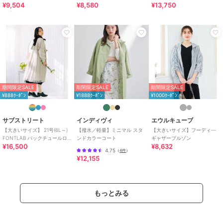
商品のお取り扱い方法
¥9,504
¥8,580
¥13,750
ャケット／コロンビア
お手入れ
ドライ
特徴
アウター・ジャケット・コート
無地
/
プリント柄
/
ミドル丈
/
ロング・マキシ丈
/
LL･13号以上
あり
/
大きいサイズあり
/
フー
ド付き
/
ロング・マキシ丈
期間限定SALE
期間限定SALE
期間限定SALE
その他アウター・ジャケット
¥888ｸｰﾎﾟﾝ
¥1888ｸｰﾎﾟﾝ
¥1000ｸｰﾎﾟﾝ
無地
/
プリント柄
/
ミドル丈
/
ロング・マキシ丈
/
LL･13号以上
サブストリート
インディヴィ
エウルキューブ
あり
/
大きいサイズあり
/
フー
【大きいサイズ】 21号(6L～)
【撥水／軽量】ミニマル スタ
【大きいサイズ】フーディ―
ド付き
/
ロング・マキシ丈
FONTLAB バックチュールロ
ンドカラーコート
ギャザーブルゾン
¥16,500
¥8,632
ングMA-1
原産国
中国製
4.75
（
4件
）
¥12,155
もっとみる