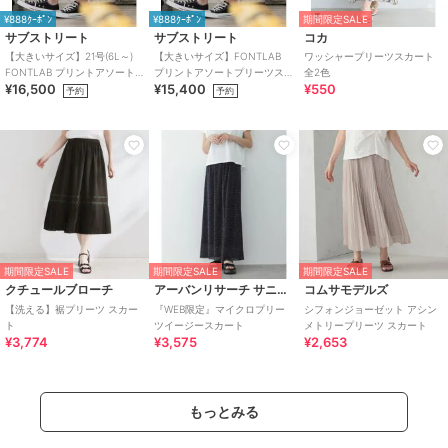
¥888ｸｰﾎﾟﾝ
¥888ｸｰﾎﾟﾝ
期間限定SALE
サブストリート
サブストリート
コカ
【大きいサイズ】21号(6L～)
【大きいサイズ】FONTLAB
ワッシャープリーツスカート
FONTLAB プリントアソート
プリントアソートプリーツス
全2色
¥16,500
¥15,400
¥550
プリーツスカート
カート
予約
予約
期間限定SALE
期間限定SALE
期間限定SALE
クチュールブローチ
アーバンリサーチ サニーレーベル
コムサモデルズ
【洗える】裾プリーツ スカー
『WEB限定』マイクロプリー
シフォンジョーゼット アシン
ト
ツイージースカート
メトリープリーツ スカート
¥3,774
¥3,575
¥2,653
もっとみる