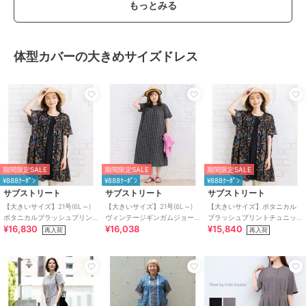
もっとみる
体型カバーの大きめサイズドレス
期間限定SALE
期間限定SALE
期間限定SALE
¥888ｸｰﾎﾟﾝ
¥888ｸｰﾎﾟﾝ
¥888ｸｰﾎﾟﾝ
サブストリート
サブストリート
サブストリート
【大きいサイズ】21号(6L～)
【大きいサイズ】21号(6L～)
【大きいサイズ】ボタニカル
ボタニカルブラッシュプリン
ヴィンテージギンガムジョー
ブラッシュプリントチュニッ
¥16,830
¥16,038
¥15,840
トチュニック
ゼットワンピース
ク
再入荷
再入荷