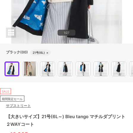
1/27
ブラック(00)
21号(6L)
×
SALE
期間限定セール
サブストリート
【大きいサイズ】21号(6L～) Bleu tango マチルダプリント
２WAYコート