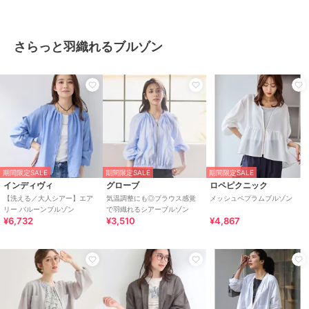
さらっと羽織れるブルゾン
期間限定SALE
期間限定SALE
期間限定SALE
インディヴィ
グローブ
ロペピクニック
【洗える／大人シアー】エア
気温調整にも◎ブラウス感覚
メッシュペプラムブルゾン
リー バルーンブルゾン
で羽織れるシアーブルゾン
¥6,732
¥3,510
¥4,867