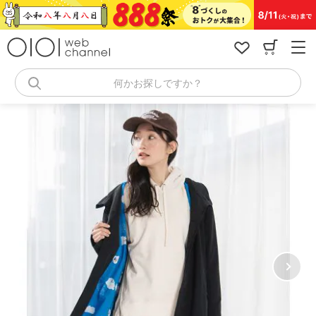
コ
ン
テ
ン
ツ
へ
何かお探しですか？
ス
キ
ッ
プ