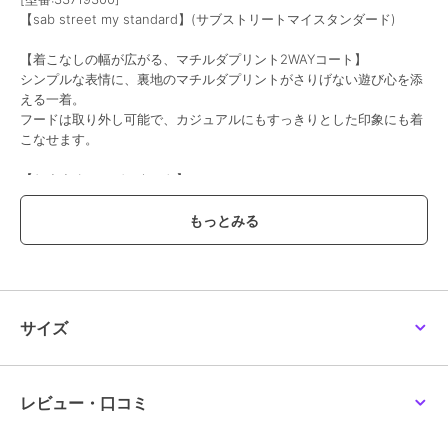
【sab street my standard】(サブストリートマイスタンダード)
【着こなしの幅が広がる、マチルダプリント2WAYコート】
シンプルな表情に、裏地のマチルダプリントがさりげない遊び心を添
える一着。
フードは取り外し可能で、カジュアルにもすっきりとした印象にも着
こなせます。
【おすすめコーディネート】
ワンピースやスカートに羽織って、軽やかな大人カジュアルに。
パンツスタイルと合わせれば、デイリーに使いやすいスタイリングが
完成します。
【おすすめシーン／デザイン要素／シーズン対応】
・裏地のマチルダプリントがさりげないアクセント
・フード取り外し可能な2WAY仕様
サイズ
・季節の変わり目からデイリーまで活躍
#大きいサイズコーデ #sabstreet #コート #2WAYコート #ライトア
ウター #大人カジュアル #デイリーコーデ
レビュー・口コミ
(商品番号:33719300)