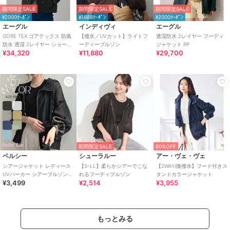
期間限定SALE
期間限定SALE
期間限定SALE
¥2000ｸｰﾎﾟﾝ
¥1888ｸｰﾎﾟﾝ
¥2000ｸｰﾎﾟﾝ
エーグル
インディヴィ
エーグル
GORE TEX ゴアテックス 防風
【撥水／UVカット】ライトフ
透湿防水 2レイヤー フーディ
防水 透湿 2レイヤー ショート
ーディーブルゾン
ジャケット RP
¥34,320
¥11,880
¥29,700
トレンチコート / フード脱着
期間限定SALE
60%OFF
ベルシー
シューラルー
アー・ヴェ・ヴェ
シアージャケット レディース
【S-LL】柔らかシアーでこな
【2WAY/微撥水】フード付きス
UVパーカー シアーブルゾン
れるフーディブルゾン
タンドカラージャケット
¥3,499
¥2,514
¥3,955
フードライトアウター 春夏 羽
織り
もっとみる