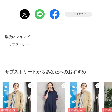
9・15号(33719299)の展開があります。
----------------------
透け感：なし
生地の厚さ：中肉
伸縮性：なし
取扱いショップ
裏地：あり
ポケット：あり
----------------------
『Bleu tango(ブルータンゴ)』2013年にスタートしたフランス発ブラ
ンド。
「Bleu」はフランス語で「仕事着」という意味であり,そのブランド名
サブストリートからあなたへのおすすめ
の通り女性が仕事をしやすいように,機能的で着心地の良い,古き良き
クラシックなデザインを多く世に送り出している。
■インポートブランドコンセプト■
『Free Mind』をコンセプトにトレンドを取り入れ,質感にもこだわる
デイリーなカジュアルウェアをヨーロッパ・アメリカを中心にワール
ドワイドにセレクト。
インポートらしい高感度なデザインに加え,日本人の体形に合わせてリ
期間限定SALE
期間限定SALE
期間限定