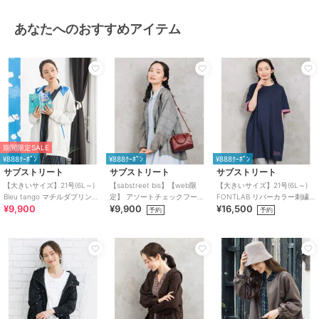
あなたへのおすすめアイテム
期間限定SALE
¥888ｸｰﾎﾟﾝ
¥888ｸｰﾎﾟﾝ
¥888ｸｰﾎﾟﾝ
サブストリート
サブストリート
サブストリート
【大きいサイズ】21号(6L～)
【sabstreet bis】【web限
【大きいサイズ】21号(6L～)
Bleu tango マチルダプリント
定】 アソートチェックフーデ
FONTLAB リバーカラー刺繍
¥9,900
¥9,900
¥16,500
裏毛ジップフーディ
ィシアーブルゾン
チュニック
予約
予約