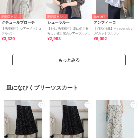
期間限定SALE
期間限定SALE
30%OFF
クチュールブローチ
シューラルー
アンフィーロ
【洗濯機可】シアーメッシュ
【S-LL洗濯機可】夏に使える
【VERY掲載】My everyday
ブルゾン
程よい透け感のシアーブルゾ
UVカットブルゾン
¥3,320
¥2,993
¥6,992
ン
もっとみる
風になびくプリーツスカート