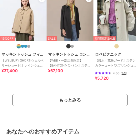
ステンカラーコート
綿・コットン素材
/
無地
/
ショ
ート丈
/
ロング・マキシ丈
/
LL･
13号以上あり
/
大きいサイズあり
/
洗える
/
フード付き
/
ロン
グ・マキシ丈
15%OFF
SALE
期間限定SALE
原産国
中国製
マッキントッシュ フィロソフィー
マッキントッシュ ロンドン
ロペピクニック
【WELBURY SHORT(ウェルベ
【WEB・一部店舗限定】
【撥水・花粉ガード】ステン
リーショート)】レインウェザ
【BANTON/バントン】ステン
カラーコート/スプリングコー
¥37,400
¥67,100
ークロス製
カラーコート
ト
4.66
（
6件
）
¥5,720
もっとみる
あなたへのおすすめアイテム