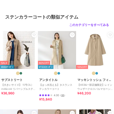
ショップ
サブ ストリート
商品カテゴリ
アウター・ジャケット・コート
／
ステンカラーコート
ステンカラーコートの類似アイテム
性別タイプ
レディース
このカテゴリーをすべてみる
アウター・ジャケット・コート
／
ステンカラーコート
カラー
ベージュ(22)、ネイビー(40)、カー
キ(61)
サイズ
9号(M),15号(3L)
素材
ポリエステル62% 綿38%
SALE
60%OFF
¥888ｸｰﾎﾟﾝ
¥1500ｸｰﾎﾟﾝ
16%OFF
商品のお取り扱い方法
お手入れ
洗濯機
サブストリート
アンタイトル
マッキントッシュ フィロソフィー
特徴
アウター・ジャケット・コート
【大きいサイズ】 15号(3L)
【はっ水洗える】タスランス
【WEB&一部店舗限定】レイン
indi&cold リバーシブルステン
テンカラーコート
ウェザークロスバルマカーン
綿・コットン素材
/
無地
/
ショ
¥36,960
¥46,200
カラーコート
コート
ート丈
/
ロング・マキシ丈
/
LL･
4.00
（
1件
）
¥15,840
13号以上あり
/
大きいサイズあり
/
洗える
/
フード付き
/
ロン
グ・マキシ丈