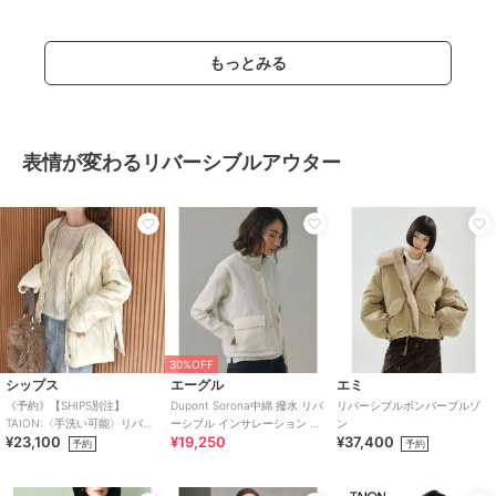
い・速乾
もっとみる
表情が変わるリバーシブルアウター
30%OFF
シップス
エーグル
エミ
《予約》【SHIPS別注】
Dupont Sorona中綿 撥水 リバ
リバーシブルボンバーブルゾ
TAION:〈手洗い可能〉リバー
ーシブル インサレーション キ
ン
¥23,100
¥19,250
¥37,400
シブル マルチ WAY ダウン ジ
ルティングボアベスト
予約
予約
ャケット