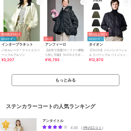
期間限定SALE
期間限定SALE
¥500ｸｰﾎﾟﾝ
SALE
¥500ｸｰﾎﾟﾝ
インタープラネット
アンフィーロ
タイオン
パネルレース＊ファイユリバ
【自宅で洗濯OK / ファー襟取
【TAION】ジャパンスペシャ
ーシブルブルゾン
り外し可能】TAIONコラボ ボ
ル リバーシブル ベトジャン ダ
¥3,207
¥16,793
¥12,870
ア襟 リバーシブルダウン
ウンジャケット
もっとみる
ステンカラーコートの人気ランキング
アンタイトル
4.00
（
1件の口コミ
）