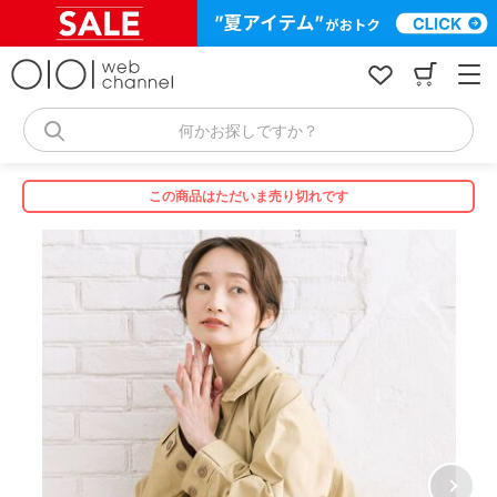
コ
ン
テ
ン
ツ
へ
何かお探しですか？
ス
キ
ッ
この商品はただいま売り切れです
プ