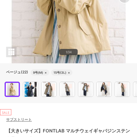
1/34
ベージュ(22)
9号(M)
×
15号(3L)
×
SALE
サブストリート
【大きいサイズ】FONTLAB マルチウェイギャバジンステン