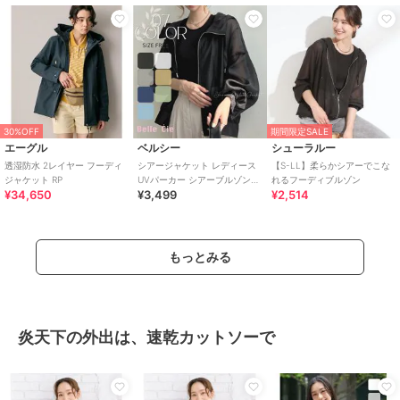
30%OFF
期間限定SALE
エーグル
ベルシー
シューラルー
透湿防水 2レイヤー フーディ
シアージャケット レディース
【S-LL】柔らかシアーでこな
ジャケット RP
UVパーカー シアーブルゾン
れるフーディブルゾン
¥34,650
¥3,499
¥2,514
フードライトアウター 春夏 羽
織り
もっとみる
炎天下の外出は、速乾カットソーで