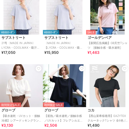
¥888ｸｰﾎﾟﾝ
¥888ｸｰﾎﾟﾝ
SALE
サブストリート
サブストリート
ゴールデンベア
21号〈MADE IN JAPAN〉
〈MADE IN JAPAN〉
【新聞広告掲載】GB天竺Tシャ
LYCRA・COOLMAX・吸汗・
【LYCRA・COOLMAX・吸
ツ [接触冷感・吸水速乾]
¥17,050
¥15,950
¥1,463
速乾シアサッカーカットソー
汗・速乾】シアサッカーカッ
トソー
期間限定SALE
期間限定SALE
グローブ
グローブ
コカ
【吸水速乾・UVカット・接触
【遮熱／吸水速乾／接触冷感
【西山茉希様着用】EAZYTEX
冷感】シアードッキングラン
／UVカット】フレアシルエッ
クルーネックTシャツ 全6色 /
¥3,130
¥2,506
¥1,490
タンスリーブTシャツ
トTシャツ
UVカット・シワになりにく