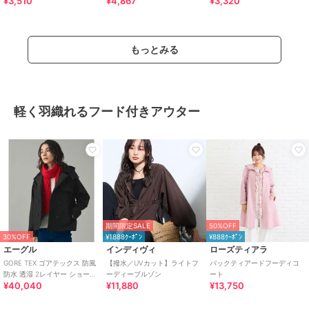
¥3,510
¥4,867
¥3,320
もっとみる
軽く羽織れるフード付きアウター
期間限定SALE
50%OFF
30%OFF
¥1888ｸｰﾎﾟﾝ
¥888ｸｰﾎﾟﾝ
エーグル
インディヴィ
ローズティアラ
GORE TEX ゴアテックス 防風
【撥水／UVカット】ライトフ
バックティアードフーディコ
防水 透湿 2レイヤー ショート
ーディーブルゾン
ート
¥40,040
¥11,880
¥13,750
トレンチコート / フード脱着