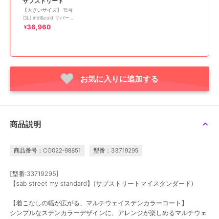
サブストリート
【大きいサイズ】 15号
(3L) indi&cold リバーシ
ブルステンカラーコート
36,960
¥
お気に入りに追加する
商品説明
商品番号：CG022-98851
型番：33719295
[型番:33719295]
【sab street my standard】(サブストリートマイスタンダード)
【着こなしの幅が広がる、マルチウェイステンカラーコート】
シンプルなステンカラーデザインに、アレンジが楽しめるマルチウェ