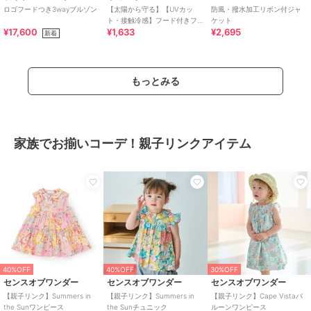
ロゴフードつき3wayブルゾン
【太陽から守る】【UVカッ
防風・撥水加工リボン付ジャ
ト・接触冷感】フード付きフ
ケット
¥17,600
¥1,633
¥2,695
ルジップパーカ【子供服】
新着
【キッズ】【女の子】
もっとみる
家族でお揃いコーデ！親子リンクアイテム
40%OFF
40%OFF
30%OFF
センスオブワンダー
センスオブワンダー
センスオブワンダー
【親子リンク】Summers in
【親子リンク】Summers in
【親子リンク】Cape Vistaバ
the Sunワンピース
the Sunチュニック
ルーンワンピース