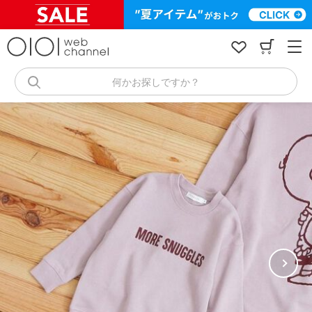
コ
ン
テ
ン
ツ
へ
何かお探しですか？
ス
キ
ッ
プ