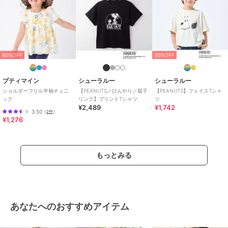
60%OFF
30%OFF
プティマイン
シューラルー
シューラルー
ショルダーフリル半袖チュニ
【PEANUTS／ひんやり／親子
【PEANUTS】フェイスTシャ
ック
リンク】プリントTシャツ
ツ
¥2,489
¥1,742
3.50
（
2件
）
¥1,276
もっとみる
あなたへのおすすめアイテム