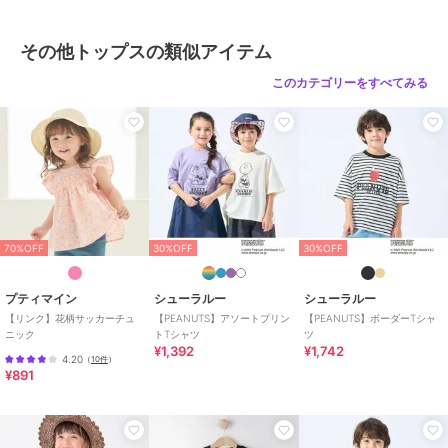
その他トップスの類似アイテム
このカテゴリーをすべてみる
70%OFF
30%OFF
30%OFF
プティマイン
シューラルー
シューラルー
【リンク】花柄サッカーチュ
【PEANUTS】アソートプリン
【PEANUTS】ボーダーTシャ
ニック
トTシャツ
ツ
¥1,392
¥1,742
4.20
（
10件
）
¥891