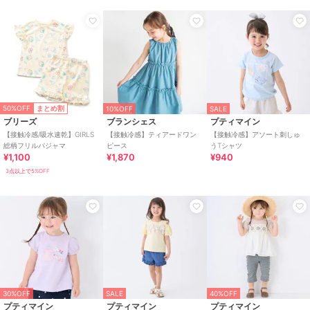
50%OFF
まとめ割
10%OFF
SALE
ブリーズ
ブランシェス
プティマイン
【接触冷感/吸水速乾】GIRLS
【接触冷感】ティアードワン
【接触冷感】アソート刺しゅ
総柄フリルパジャマ
ピース
うTシャツ
¥1,100
¥1,870
¥940
3点以上で5%OFF
30%OFF
SALE
40%OFF
プティマイン
プティマイン
プティマイン