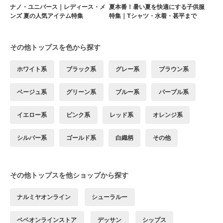
ナノ・ユニバース｜レディース・メ
夏本番！暑い夏を快適にする子供服
ンズ 夏の人気アイテム特集
特集｜Tシャツ・水着・甚平まで
その他トップスを色から探す
ホワイト系
ブラック系
グレー系
ブラウン系
ベージュ系
グリーン系
ブルー系
パープル系
イエロー系
ピンク系
レッド系
オレンジ系
シルバー系
ゴールド系
白織柄
その他
その他トップスを他ショップから探す
ナルミヤオンライン
シューラルー
ベベオンラインストア
デッサン
シップス