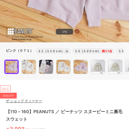
1/15
ピンク（０７１）
１１（１１０ｃｍ）
△
１２（１２０ｃｍ）
残り1点
１３（
SALE
30%OFF
ザ ショップ ティーケー
【110－160】PEANUTS ／ ピーナッツ スヌーピーミニ裏毛
スウェット
3,003