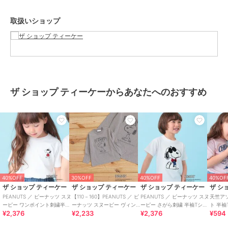
ブランド
ザ ショップ ティーケー
取扱いショップ
ショップ
ザ ショップ ティーケー
商品カテゴリ
トップス
／
その他トップス
性別タイプ
ガールズ
トップス
／
その他トップス
カラー
ピンク（０７１）、アイボリー
ザ ショップ ティーケーからあなたへのおすすめ
（００４）
サイズ
6サイズ展開
素材
本体：コットン100％ リブ部分：
コットン97％ ポリウレタン3％
商品のお取り扱い方法
原産国
中国製
40%OFF
30%OFF
40%OFF
40%OF
ザ ショップ ティーケー
ザ ショップ ティーケー
ザ ショップ ティーケー
ザ シ
PEANUTS ／ ピーナッツ スヌ
【110－160】PEANUTS ／ ピ
PEANUTS ／ ピーナッツ スヌ
天竺ア
ーピー ワンポイント刺繍半袖
ーナッツ スヌーピー ヴィン
ーピー さがら刺繍 半袖Tシャ
ト 半袖
¥2,376
¥2,233
¥2,376
¥594
Tシャツ
テージ風プリント長袖Tシャ
ツ
ト・ハ
ツ