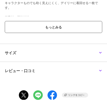
キャラクターものでも幼く見えにくく、デイリーに着回せる一枚で
す。
■素材／機能特性
柔らかく裏面が心地よいスウェット素材で、肌あたりが優しく長時間
着ても快適。
適度な厚みなので、季節の変わり目から冬のインナー使いまでロング
シーズン活躍します。
コットン混ならではの吸湿性とやわらかさで、ついつい手に取りたく
なる着心地です。
サイズ
■おすすめコーディネート
デニムと合わせた王道カジュアルはもちろん、キャラデザインが主役
になるので、シンプルなボトムと相性◎。
アウターの下からロゴやスヌーピーがちらっと見えるレイヤードスタ
レビュー・口コミ
イルもおすすめです。
※照明の関係により、実際よりも色味が違って見える場合がありま
す。また、パソコン・スマートフォンなどの環境により、若干製品と
画像のカラーが異なる場合もございます。