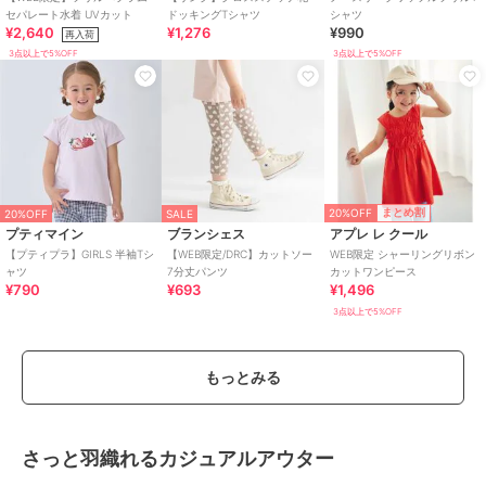
セパレート水着 UVカット
ドッキングTシャツ
シャツ
¥2,640
¥1,276
¥990
再入荷
3点以上で5%OFF
3点以上で5%OFF
20%OFF
まとめ割
20%OFF
SALE
プティマイン
ブランシェス
アプレ レ クール
【プティプラ】GIRLS 半袖Tシ
【WEB限定/DRC】カットソー
WEB限定 シャーリングリボン
ャツ
7分丈パンツ
カットワンピース
¥790
¥693
¥1,496
3点以上で5%OFF
もっとみる
さっと羽織れるカジュアルアウター