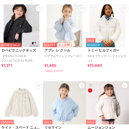
SALE
50%OFF
まとめ割
期間限定SALE
¥1000ｸｰﾎﾟﾝ
ロペピクニックキッズ
アプレ レ クール
トミー ヒルフィガー
【PEANUTS×MLB
ペプラムウインドブレーカー
KIDS フラッグパッファジャケ
COLLECTION by ROPE'
ット
¥1,371
¥1,485
¥15,840
PICNIC】スウェットブルゾン
3点以上で5%OFF
50%OFF
SALE
SALE
ケイト・スペード ニューヨーク キッズ
リセマイン
ムージョンジョン