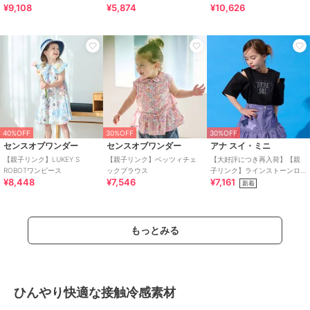
¥9,108
¥5,874
¥10,626
40%OFF
30%OFF
30%OFF
センスオブワンダー
センスオブワンダー
アナ スイ・ミニ
【親子リンク】LUKEY S
【親子リンク】ベッツィチェ
【大好評につき再入荷】【親
ROBOTワンピース
ックブラウス
子リンク】ラインストーンロ
¥8,448
¥7,546
¥7,161
ゴTシャツ【接触冷感・UVカ
新着
ット】
もっとみる
ひんやり快適な接触冷感素材