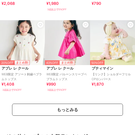
¥2,068
¥1,980
¥790
3点以上で5%OFF
20%OFF
43%OFF
まとめ割
まとめ割
50%OFF
アプレ レ クール
アプレ レ クール
プティマイン
WEB限定 アソート刺繍ペプラ
WEB限定 バルーンスリーブペ
【リンク】ショルダーフリル
ムトップス
プラムトップス
OPロンパース
¥1,408
¥990
¥1,870
3点以上で5%OFF
3点以上で5%OFF
もっとみる