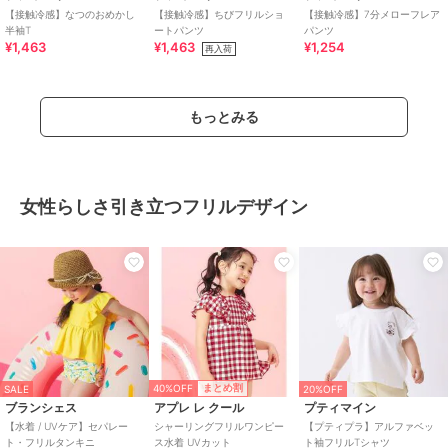
【接触冷感】なつのおめかし
【接触冷感】ちびフリルショ
【接触冷感】7分メローフレア
半袖T
ートパンツ
パンツ
¥1,463
¥1,463
¥1,254
再入荷
もっとみる
女性らしさ引き立つフリルデザイン
40%OFF
まとめ割
SALE
20%OFF
ブランシェス
アプレ レ クール
プティマイン
【水着 / UVケア】セパレー
シャーリングフリルワンピー
【プティプラ】アルファベッ
ト・フリルタンキニ
ス水着 UVカット
ト袖フリルTシャツ