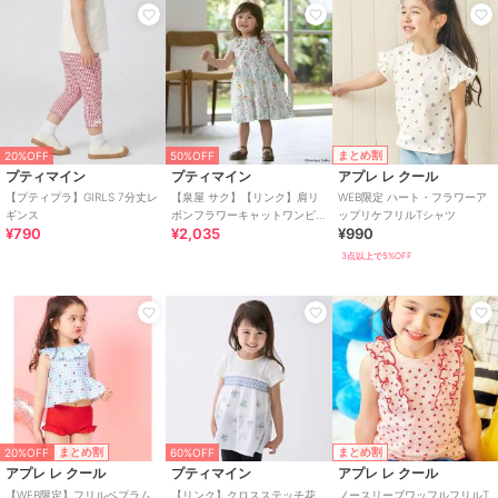
まとめ割
20%OFF
50%OFF
プティマイン
プティマイン
アプレ レ クール
【プティプラ】GIRLS 7分丈レ
【泉屋 サク】【リンク】肩リ
WEB限定 ハート・フラワーア
ギンス
ボンフラワーキャットワンピ
ップリケフリルTシャツ
¥790
¥2,035
¥990
ース
3点以上で5%OFF
20%OFF
まとめ割
まとめ割
60%OFF
アプレ レ クール
プティマイン
アプレ レ クール
【WEB限定】フリルペプラム
【リンク】クロスステッチ花
ノースリーブワッフルフリルT