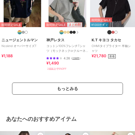
お手入れ
手洗い、漂白不可、タンブル乾燥
不可、自然乾燥、アイロン仕上げ
可、ドライ可、ウエットクリーニ
期間限定SALE
期間限定SALE
まとめ割
期間限定SALE
¥1000ｸｰﾎﾟﾝ
ング可
特徴
トップス
ニュージェントルマン
神戸レタス
K.T キヨコ タカセ
綿100％
/
無地
/
５分・７分袖
/
Ncoknd オーバーサイズT
コットン100%フレンチTシャ
OHMIタイプライター 半袖シ
その他袖デザイン
/
洗える
/
ス
ツ（モックネックorクルーネ
ャツ
トレッチ
/
ライフスタイル
/
ア
¥1,188
¥21,780
ック） [C4819]
新着
4.26
（
238件
）
ウトドア
/
キャンプ・レジャー
/
¥1,490
クルー・Uネック
/
ラウンドネッ
2点以上で5%OFF
ク
/
レギュラー丈(トップス)
Tシャツ・カットソー
もっとみる
綿100％
/
無地
/
５分・７分袖
/
その他袖デザイン
/
洗える
/
ス
トレッチ
/
ライフスタイル
/
ア
ウトドア
/
キャンプ・レジャー
/
クルー・Uネック
/
ラウンドネッ
あなたへのおすすめアイテム
ク
/
レギュラー丈(トップス)
原産国
日本