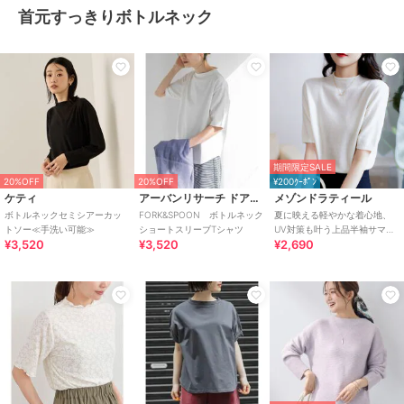
首元すっきりボトルネック
期間限定SALE
20%OFF
20%OFF
¥200ｸｰﾎﾟﾝ
ケティ
アーバンリサーチ ドアーズ
メゾンドラティール
ボトルネックセミシアーカッ
FORK&SPOON ボトルネック
夏に映える軽やかな着心地、
トソー≪手洗い可能≫
ショートスリーブTシャツ
UV対策も叶う上品半袖サマー
¥3,520
¥3,520
¥2,690
ニット。きれい見えする夏服
半袖ボトルネック