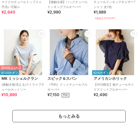
マイクロチュールトップス≪
【接触冷感】バックチュール
チュールドッキングギャザーT
手洗い可能≫
ドッキングプルオーバー
シャツ 全2色
¥2,640
¥2,990
¥1,989
2点以上で10%OFF
期間限定SALE
¥1000ｸｰﾎﾟﾝ
¥200ｸｰﾎﾟﾝ
MK ミッシェルクラン
スピック＆スパン
アメリカンホリック
[接触冷感/洗える]ストライプチ
《予約》ドットチュールプル
【WEB限定】袖チュールサイ
ュールカットソー
オーバー
ドスリットプルオーバー
¥10,890
¥7,150
¥2,490
予約
もっとみる