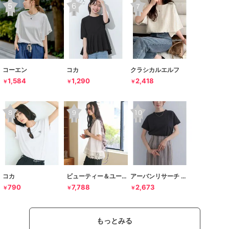
コーエン
コカ
クラシカルエルフ
1,584
1,290
2,418
￥
￥
￥
コカ
ビューティー＆ユース ユナイテッドアローズ
アーバンリサーチ ドアーズ
790
7,788
2,673
￥
￥
￥
もっとみる