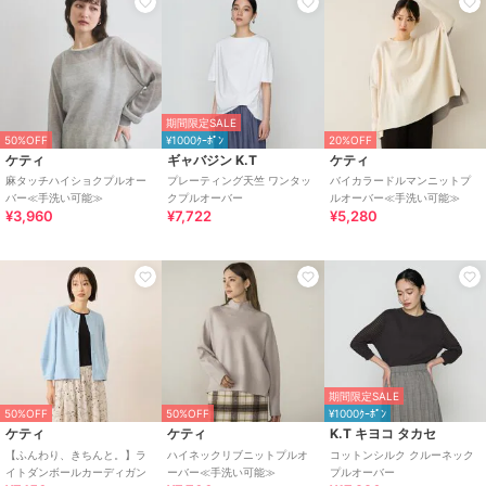
期間限定SALE
50%OFF
¥1000ｸｰﾎﾟﾝ
20%OFF
ケティ
ギャバジン K.T
ケティ
麻タッチハイショクプルオー
プレーティング天竺 ワンタッ
バイカラードルマンニットプ
バー≪手洗い可能≫
クプルオーバー
ルオーバー≪手洗い可能≫
¥3,960
¥7,722
¥5,280
期間限定SALE
50%OFF
50%OFF
¥1000ｸｰﾎﾟﾝ
ケティ
ケティ
K.T キヨコ タカセ
【ふんわり、きちんと。】ラ
ハイネックリブニットプルオ
コットンシルク クルーネック
イトダンボールカーディガン
ーバー≪手洗い可能≫
プルオーバー