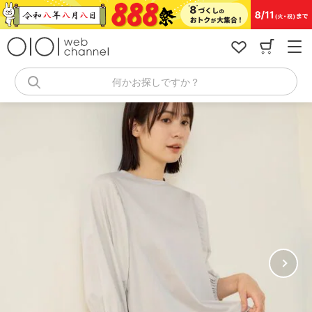
コ
ン
テ
ン
ツ
へ
何かお探しですか？
ス
キ
ッ
プ