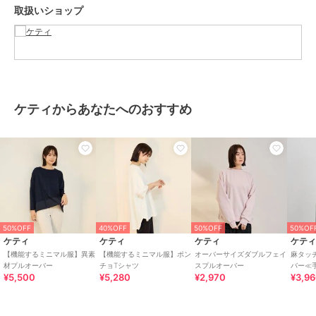
取扱いショップ
裏地： なし
ポケット： なし
----------------------------------
----------------------------------------------------------------
ケティからあなたへのおすすめ
洗濯方法
家庭洗濯：液温は40℃を限度とし、手洗いができる。
自然乾燥：日陰の吊り干しがよい。
アイロン：底面温度120℃を限度としてアイロン仕上げができる。
ドライクリーニング：石油系溶剤による弱いドライクリーニングがで
きる。
----------------------------------------------------------------
■モデル身長 165cm 着用サイズ M
50%OFF
40%OFF
50%OFF
50%OF
ケティ
ケティ
ケティ
ケテ
※画像の商品はサンプルとなりますので実際の商品と仕様、加工、サ
【機能するミニマル服】異素
【機能するミニマル服】ポン
オーバーサイズダブルフェイ
麻タッ
イズが若干異なる場合がございます。
材プルオーバー
チョTシャツ
スプルオーバー
バー≪
¥5,500
¥5,280
¥2,970
¥3,9
※お客様のモニター環境により実際のお色と多少異なる場合がござい
ます。
※撮影状況や光の当たり具合により