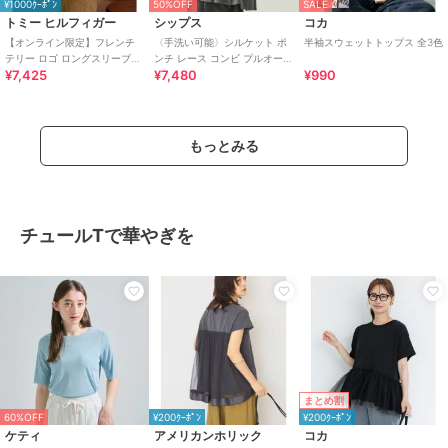
¥1000ｸｰﾎﾟﾝ
50%OFF
SALE
トミー ヒルフィガー
シップス
コカ
【オンライン限定】フレンチ
〈手洗い可能〉シルケット ポ
半袖スウェットトップス 全3色
テリー ロゴ ロングスリーブス
ンチ レース コンビ プルオーバ
¥7,425
¥7,480
¥990
ウェット
ー
もっとみる
チュールTで華やぎを
まとめ割
60%OFF
¥200ｸｰﾎﾟﾝ
¥200ｸｰﾎﾟﾝ
ケティ
アメリカンホリック
コカ