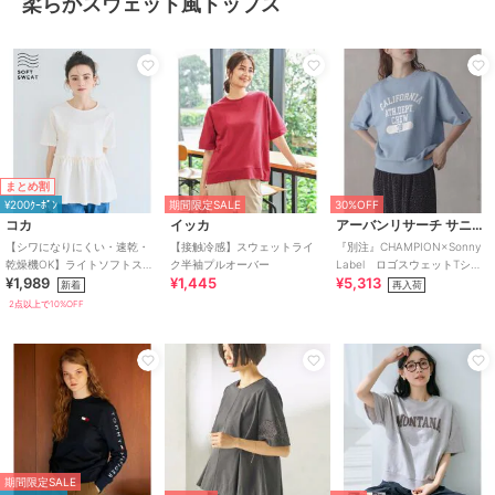
柔らかスウェット風トップス
まとめ割
¥200ｸｰﾎﾟﾝ
期間限定SALE
30%OFF
コカ
イッカ
アーバンリサーチ サニーレーベル
【シワになりにくい・速乾・
【接触冷感】スウェットライ
『別注』CHAMPION×Sonny
乾燥機OK】ライトソフトスウ
ク半袖プルオーバー
Label ロゴスウェットTシャ
¥1,989
¥1,445
¥5,313
ェットウエストギャザー切替
ツ
新着
再入荷
トップス 全2色
2点以上で10%OFF
期間限定SALE