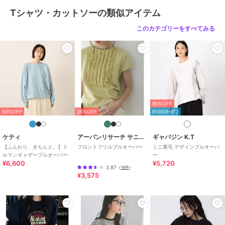
、色合いが異なって見える場合がございます。
Tシャツ・カットソーの類似アイテム
関連ワード：ketty ケティ レディース 新作 大人コーデ 2026春夏
このカテゴリーをすべてみる
2026SS 春夏 春物 春服 カットソー コットン クルーネック 無地 オフ
ィス 旅行 デート 通勤 ホテルディナー アフタヌーンティー
ブランド
ケティ
ショップ
ケティ
80%OFF
商品カテゴリ
トップス
／
Tシャツ・カットソ
50%OFF
35%OFF
¥1000ｸｰﾎﾟﾝ
ー
性別タイプ
レディース
ケティ
アーバンリサーチ サニーレーベル
ギャバジン K.T
トップス
／
Tシャツ・カットソ
【ふんわり、きちんと。】ド
フロントフリルプルオーバー
ミニ裏毛 デザインプルオーバ
ルマンギャザープルオーバー
ー
ー
¥6,600
¥5,720
3.87
（
16件
）
カラー
ライトグレー、オフホワイト、ブ
¥3,575
ラック
サイズ
M
素材
綿100％
商品のお取り扱い方法