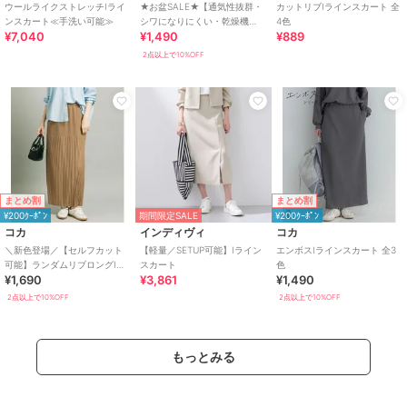
ウールライクストレッチIライ
★お盆SALE★【通気性抜群・
カットリブIラインスカート 全
ンスカート≪手洗い可能≫
シワになりにくい・乾燥機
4色
¥7,040
¥1,490
¥889
OK】ライトエンボスIラインス
カート 全2色
2点以上で10%OFF
まとめ割
まとめ割
¥200ｸｰﾎﾟﾝ
期間限定SALE
¥200ｸｰﾎﾟﾝ
コカ
インディヴィ
コカ
＼新色登場／【セルフカット
【軽量／SETUP可能】Iライン
エンボスIラインスカート 全3
可能】ランダムリブロングIラ
スカート
色
¥1,690
¥3,861
¥1,490
インスカート 全8色
2点以上で10%OFF
2点以上で10%OFF
もっとみる