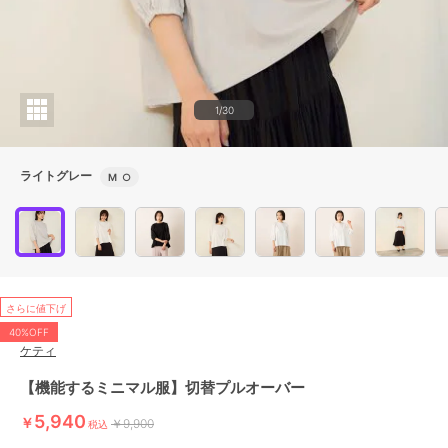
1/30
ライトグレー
M
○
さらに値下げ
40%OFF
ケティ
【機能するミニマル服】切替プルオーバー
5,940
￥
￥9,900
税込