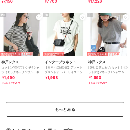
¥7,150
¥7,700
¥17,226
PR
PR
PR
期間限定SALE
期間限定SALE
期間限定SALE
まとめ割
まとめ割
神戸レタス
インタープラネット
神戸レタス
コットン100%フレンチTシャ
【ＵＶ・接触冷感】アソート
[ 汗じみ防止＆UVカット ] ポケ
ツ（モックネックorクルーネ
プリントオーバーサイズＴシ
ット付きVネックTシャツ M L
ック） [C4819]
ャツ
XL [C7575]
1,490
1,998
1,590
¥
¥
¥
2点以上で5%OFF
2点以上で5%OFF
もっとみる