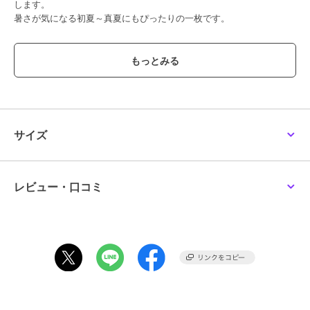
します。
暑さが気になる初夏～真夏にもぴったりの一枚です。
袖には布帛素材を組み合わせ、ふんわりとボリュームを持たせた女性
らしいデザインに。
切り替え部分にはギャザーを寄せることで立体感と華やかさをプラ
ス。二の腕を自然にカバーしながら、軽やかでフェミニンな印象に仕
上げています。
裾に向かって緩やかに広がるAラインシルエットが身体のラインを拾
わず、すっきり見えを叶えるのも嬉しいポイント。
サイズ
前後差のある裾丈とサイドの丸みあるカーブラインが、動くたびに自
然なドレープを生み、カジュアルすぎない大人の上品さを演出。
デニムやテーパードパンツはもちろん、スカートとのコーディネート
にも好相性で、幅広い着こなしを楽しめます。
レビュー・口コミ
「涼しさ」「デザイン性」「体型カバー」を同時に叶える、春夏の頼
れる万能トップス。
暑い日の外出も快適にしてくれる、ワードローブに加えたい一枚で
す。
----------------------------------
透け感：淡色のみややあり
厚さ： 普通
伸縮性：あり