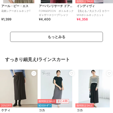
期間限定SALE
アール・ピー・エス
アーバンリサーチ ドアーズ
インディヴィ
花柄シアーボトルネックT
FORK&SPOON ボトルネック
【洗える／大人ラメ】カラー
ギャザースリーブTシャツ
MIXボトルネックニット
¥1,399
¥4,400
¥4,356
もっとみる
すっきり細見えIラインスカート
期間限定SALE
まとめ割
20%OFF
¥200ｸｰﾎﾟﾝ
期間限定SALE
ケティ
コカ
コカ