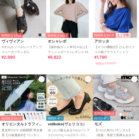
期間限定SALE
まとめ割
期間限定SALE
期間限定SALE
ヴィヴィアン
オシャレボ
アロッタ
やわらかソールレースアップ
【紫外線カット率99％以上】
【４つの機能付】ひんやりフ
スニーカーサンダル
ラッシュガード×レギンス 付
リル袖ブラウスＴシャツ
¥2,690
¥6,822
¥1,790
き タンキニ
3点以上で10%OFF
期間限定SALE
期間限定SALE
¥888ｸｰﾎﾟﾝ
¥500ｸｰﾎﾟﾝ
オリエンタルトラフィック
velikoko(ヴェリココ）
モズ
遮光率100％ 自動開閉 男女兼
ゆったり幅もある2wayパンプ
【moz人気No.1サンダル】
用【26春夏新作】ワンタッチ
ス(3.0cmヒール)[19.5~27cm]
〔軽量〕厚底で美脚＆歩きや