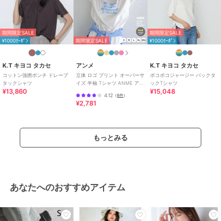
お手入れ
手洗い、漂白不可、タンブル乾燥
不可、自然乾燥、アイロン仕上げ
可、ドライ可、ウエットクリーニ
ング可
期間限定SALE
期間限定SALE
¥1000ｸｰﾎﾟﾝ
期間限定SALE
¥1000ｸｰﾎﾟﾝ
特徴
トップス
綿100％
/
無地
/
UVカット加工
K.T キヨコ タカセ
アンメ
K.T キヨコ タカセ
/
洗える
/
ライフスタイル
/
ア
コットン強撚ポンチ ドレープ
立体 ロゴ プリント オーバーサ
ポコポコジャージー バックタ
ウトドア
/
キャンプ・レジャー
/
タックシャツ
イズ 半袖 Tシャツ ANME アン
ックTシャツ
その他・スポーツ全般
/
クルー・
¥13,860
¥15,048
メ
4.12
（
8件
）
Uネック
/
ラウンドネック
/
その
¥2,781
他衿ぐり
Tシャツ・カットソー
もっとみる
綿100％
/
無地
/
UVカット加工
/
洗える
/
ライフスタイル
/
ア
ウトドア
/
キャンプ・レジャー
/
その他・スポーツ全般
/
クルー・
Uネック
/
ラウンドネック
/
その
あなたへのおすすめアイテム
他衿ぐり
原産国
日本