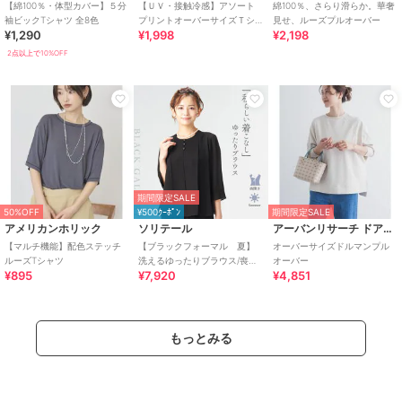
【綿100％・体型カバー】５分
【ＵＶ・接触冷感】アソート
綿100％、さらり滑らか。華奢
袖ビックTシャツ 全8色
プリントオーバーサイズＴシ
見せ、ルーズプルオーバー
¥1,290
¥1,998
¥2,198
ャツ
2点以上で10%OFF
期間限定SALE
50%OFF
¥500ｸｰﾎﾟﾝ
期間限定SALE
アメリカンホリック
ソリテール
アーバンリサーチ ドアーズ
【マルチ機能】配色ステッチ
【ブラックフォーマル 夏】
オーバーサイズドルマンプル
ルーズTシャツ
洗えるゆったりブラウス/喪服/
オーバー
¥895
¥7,920
¥4,851
礼服/レディース/法事/卒業式
もっとみる