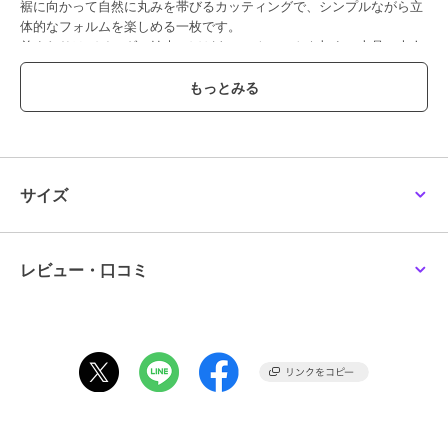
裾に向かって自然に丸みを帯びるカッティングで、シンプルながら立
体的なフォルムを楽しめる一枚です。
首まわりはバインダー始末でほどよいアクセントを加え、上品で大人
らしい雰囲気に。
生地にはUVケアの高品質ジャージー素材を使用。
コットン100％ながら、表面はなめらかでほのかな光沢があり、上品
な印象を与えてくれます。
さらに UVカット機能付きのため、日差しが強くなるシーズンの外出
に最適。
薄すぎず厚すぎないちょうど良い肉感で、肌離れがよく、汗ばむ時期
サイズ
でも快適な着心地をキープします。
サイドスリット入りの前後差ヘムが動きやすさを高めつつ、どの角度
から見てもスタイルよく見えるバランスに。
デニムやスカート、ワイドパンツまでどんなボトムにも合わせやす
レビュー・口コミ
く、デイリーに着回しやすい万能トップスです。
UV対策・快適さ・体型カバーをすべて叶える、春夏のマストアイテ
ム。
----------------------------------
透け感：淡色のみややあり
厚さ： 普通
伸縮性：あり
裏地： なし
ポケット： なし