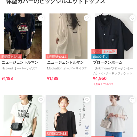
体型カバーのビッグシルエットトップス
SALE
まとめ割
期間限定SALE
期間限定SALE
¥500ｸｰﾎﾟﾝ
ニュージェントルマン
ニュージェントルマン
ブロークンホーム
Ncoknd オーバーサイズT
Motivation オーバーサイズT
【brknhome/ブロークンホー
ム】ヘンリーネックポケット
¥1,188
¥1,188
¥4,950
付Tシャツ オーバーサイズ
2点以上で5%OFF
期間限定SALE