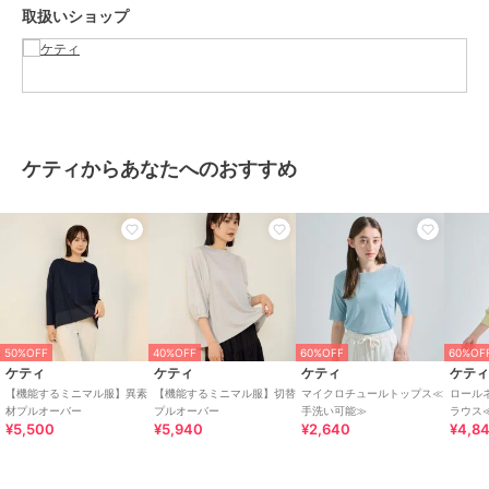
取扱いショップ
----------------------------------
----------------------------------------------------------------
洗濯方法
家庭洗濯：液温は40℃を限度とし、手洗いができる。
ケティからあなたへのおすすめ
自然乾燥：日陰の吊り干しがよい。
アイロン：底面温度120℃を限度としてアイロン仕上げができる。
ドライクリーニング：石油系溶剤による弱いドライクリーニングがで
きる。
----------------------------------------------------------------
■モデル身長 165cm 着用サイズ M
※画像の商品はサンプルとなりますので実際の商品と仕様、加工、サ
50%OFF
40%OFF
60%OFF
60%OF
イズが若干異なる場合がございます。
ケティ
ケティ
ケティ
ケテ
※お客様のモニター環境により実際のお色と多少異なる場合がござい
【機能するミニマル服】異素
【機能するミニマル服】切替
マイクロチュールトップス≪
ロール
ます。
材プルオーバー
プルオーバー
手洗い可能≫
ラウス
¥5,500
¥5,940
¥2,640
¥4,8
※撮影状況や光の当たり具合により、色合いが異なって見える場合が
ござ
います。