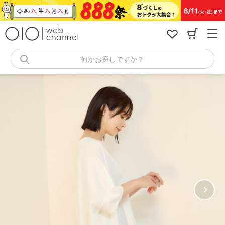
コ
ン
テ
ン
ツ
へ
何かお探しですか？
ス
キ
ッ
プ