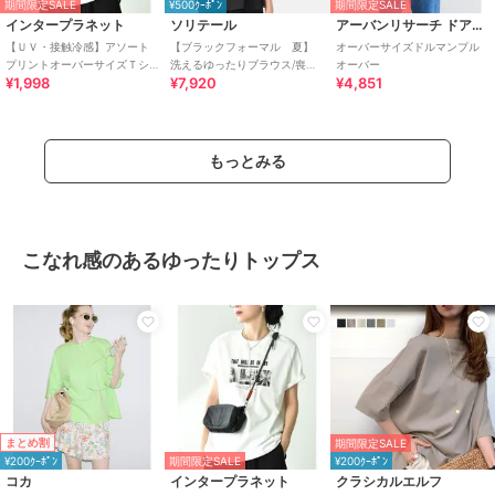
期間限定SALE
¥500ｸｰﾎﾟﾝ
期間限定SALE
インタープラネット
ソリテール
アーバンリサーチ ドアーズ
【ＵＶ・接触冷感】アソート
【ブラックフォーマル 夏】
オーバーサイズドルマンプル
プリントオーバーサイズＴシ
洗えるゆったりブラウス/喪服/
オーバー
¥1,998
¥7,920
¥4,851
ャツ
礼服/レディース/法事/卒業式
もっとみる
こなれ感のあるゆったりトップス
まとめ割
期間限定SALE
¥200ｸｰﾎﾟﾝ
期間限定SALE
¥200ｸｰﾎﾟﾝ
コカ
インタープラネット
クラシカルエルフ