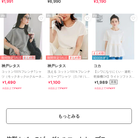
¥1,991
¥6,990
¥3,190
晴雨兼用 折りたたみ傘 /G-
ラクチンきれいシューズ
すい！疲れにくいフィット感
0601
のスポーツサンダル
PR
PR
PR
まとめ割
期間限定SALE
期間限定SALE
まとめ割
まとめ割
¥200ｸｰﾎﾟﾝ
神戸レタス
神戸レタス
コカ
コットン100%フレンチTシャ
洗える コットン100％フレンチ
【シワになりにくい・速乾・
ツ（モックネックorクルーネ
スリーブTシャツ ［S / M / L］
乾燥機OK】ライトソフトスウ
ック） [C4819]
[C5106]
ェットウエストギャザー切替
1,490
1,100
1,989
新着
¥
¥
¥
トップス 全2色
2点以上で5%OFF
2点以上で5%OFF
2点以上で10%OFF
もっとみる