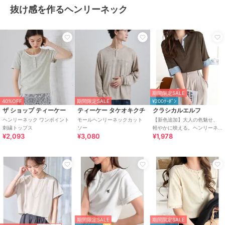
抜け感を作るヘンリーネック
期間限定SALE
40%OFF
期間限定SALE
¥200ｸｰﾎﾟﾝ
ザ ショップ ティーケー
ティーケー タケオキクチ
クラシカルエルフ
ヘンリーネック ワンポイント
モールヘンリーネックカット
【新色追加】大人の色魅せ、
刺繍トップス
ソー
軽やかに映える。ヘンリーネ
¥2,093
¥3,080
¥1,978
ック袖配色切り替え半袖トッ
プス
期間限定SALE
期間限定SALE