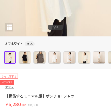
1/32
オフホワイト
M
△
さらに値下げ
40%OFF
ケティ
【機能するミニマル服】ポンチョTシャツ
5,280
￥
￥8,800
税込