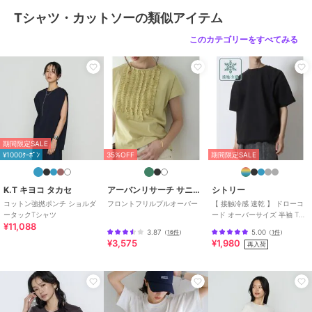
Tシャツ・カットソーの類似アイテム
関連ワード：ketty ケティ レディース 新作 大人コーデ 2026春夏
2026SS 春夏 春物 春服 カットソー コットン 無地 半袖 オフィス 旅
このカテゴリーをすべてみる
行 デート 通勤 ホテルディナー アフタヌーンティー
ブランド
ケティ
ショップ
ケティ
商品カテゴリ
トップス
／
Tシャツ・カットソ
期間限定SALE
ー
¥1000ｸｰﾎﾟﾝ
35%OFF
期間限定SALE
性別タイプ
レディース
トップス
／
Tシャツ・カットソ
K.T キヨコ タカセ
アーバンリサーチ サニーレーベル
シトリー
ー
コットン強撚ポンチ ショルダ
フロントフリルプルオーバー
【 接触冷感 速乾 】 ドローコ
ータックTシャツ
ード オーバーサイズ 半袖 Tシ
カラー
オフホワイト、ブラック、チャコ
¥11,088
ャツ メンズ レディース
3.87
5.00
（
16件
）
（
1件
）
ールグレー
¥3,575
¥1,980
再入荷
サイズ
M
素材
綿100％
商品のお取り扱い方法