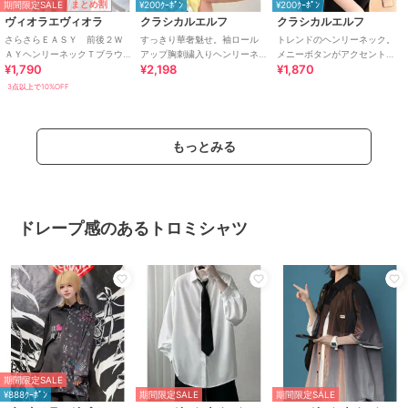
期間限定SALE
まとめ割
¥200ｸｰﾎﾟﾝ
¥200ｸｰﾎﾟﾝ
ヴィオラエヴィオラ
クラシカルエルフ
クラシカルエルフ
さらさらＥＡＳＹ 前後２Ｗ
すっきり華奢魅せ。袖ロール
トレンドのヘンリーネック。
ＡＹヘンリーネックＴブラウ
アップ胸刺繍入りヘンリーネ
メニーボタンがアクセント
¥1,790
¥2,198
¥1,870
ス
ックリブTシャツ (半袖)
に。レイヤード風ドッキング
ヘンリートップス
3点以上で10%OFF
もっとみる
ドレープ感のあるトロミシャツ
期間限定SALE
¥888ｸｰﾎﾟﾝ
期間限定SALE
期間限定SALE