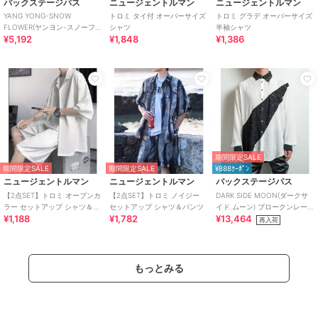
バックステージパス
ニュージェントルマン
ニュージェントルマン
YANG YONG-SNOW
トロミ タイ付 オーバーサイズ
トロミ グラデ オーバーサイズ
FLOWER(ヤンヨン-スノーフラ
シャツ
半袖シャツ
¥5,192
¥1,848
¥1,386
ワー)切り替え トロミシャツ
期間限定SALE
期間限定SALE
期間限定SALE
¥888ｸｰﾎﾟﾝ
ニュージェントルマン
ニュージェントルマン
バックステージパス
【2点SET】トロミ オープンカ
【2点SET】トロミ ノイジー
DARK SIDE MOON(ダークサ
ラー セットアップ シャツ＆シ
セットアップ シャツ＆パンツ
イド ムーン) ブロークンレース
¥1,188
¥1,782
¥13,464
ョートパンツセット
切り替え トロミシャツ
再入荷
もっとみる