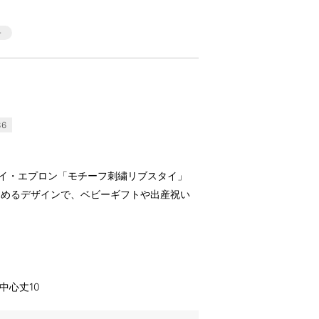
36
ル)のスタイ・エプロン「モチーフ刺繍リブスタイ」
しめるデザインで、ベビーギフトや出産祝い
イ中心丈10