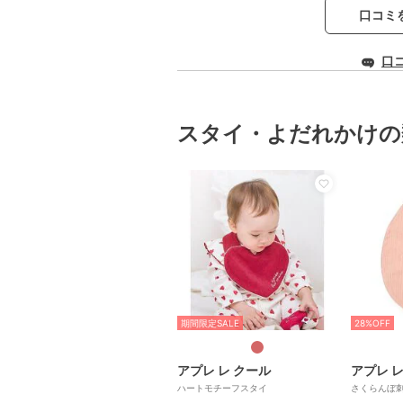
口コミ
口
スタイ・よだれかけの
期間限定SALE
28%OFF
アプレ レ クール
アプレ レ
ハートモチーフスタイ
さくらんぼ