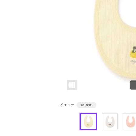
イエロー
70-90
○