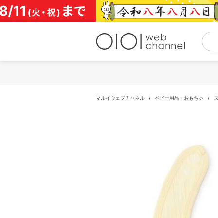
コ
ン
テ
ン
ツ
へ
ス
キ
ッ
プ
マルイウェブチャネル
/
ベビー用品・おもちゃ
/