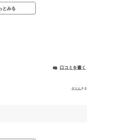
っとみる
口コミを書く
きりん
さま