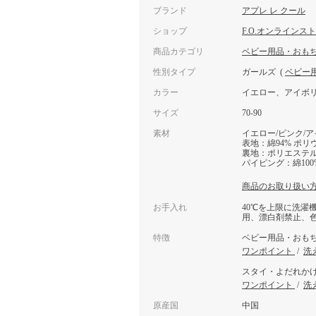
ブランド
アプレ レ クール
ショップ
F.O.オンラインス
商品カテゴリ
ベビー用品・おも
性別タイプ
ガールズ
(
ベビー
カラー
イエロー、アイボ
サイズ
70-90
素材
イエロー/ピンク/
表地：綿94% ポリ
裏地：ポリエステル1
パイピング：綿100
商品のお取り扱い
お手入れ
40℃を上限に洗濯
用、漂白剤禁止、
特徴
ベビー用品・おも
ワンポイント
/
洗
スタイ・よだれか
ワンポイント
/
洗
原産国
中国