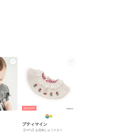
30%OFF
プティマイン
【miffy】お花刺しゅうスタイ