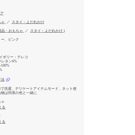
トア
ちゃ
／
スタイ・よだれかけ
用品・おもちゃ
／
スタイ・よだれかけ
)
リー、ピンク
アイボリー：テレコ
ウレタン6%
00%
%
方法
機で洗濯、デリケートアイテムモード、ネット使
色物は同系の色と一緒に
ちゃ
える
け
える