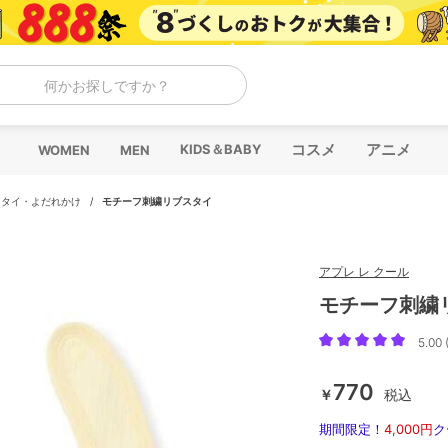
何かお探しですか？
コスメ
アニメ
KIDS＆BABY
WOMEN
MEN
スタイ・よだれかけ
/
モチーフ刺繍リブスタイ
アプレ レ クール
モチーフ刺繍
5.00 
770
￥
税込
期間限定！
4,000円
ク