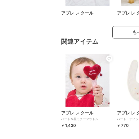
アプレ レ クール
アプレ レ 
も
関連アイテム
アプレ レ クール
アプレ レ 
ハート＆星モチーフラトル
ハート・デイジ
1,430
770
￥
￥