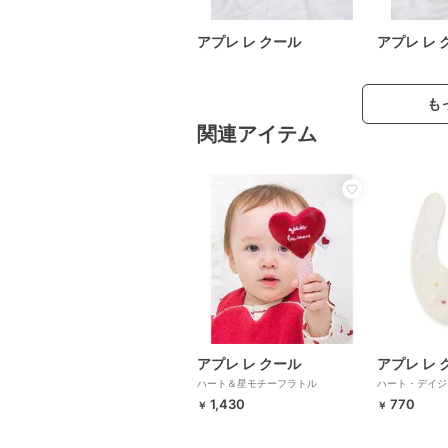
アプレ レ クール
アプレ レ 
も
関連アイテム
アプレ レ クール
アプレ レ 
ハート＆星モチーフラトル
ハート・デイジ
1,430
770
￥
￥