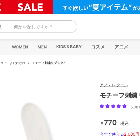
何かお探しですか？
コスメ
アニメ
KIDS＆BABY
WOMEN
MEN
スタイ・よだれかけ
/
モチーフ刺繍リブスタイ
アプレ レ クール
モチーフ刺繍
5.00 
770
￥
税込
今すぐ使える
2,000円