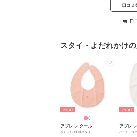
口コミ
口
スタイ・よだれかけの
28%OFF
28%OFF
アプレ レ クール
アプレ レ
さくらんぼ刺繍スタイ
ハート・リ