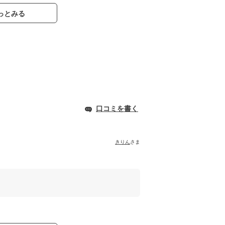
っとみる
口コミを書く
きりん
さま