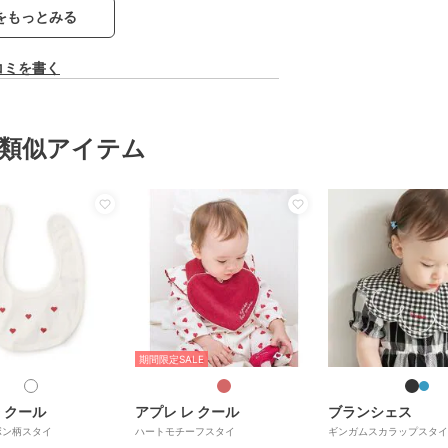
をもっとみる
コミを書く
類似アイテム
期間限定SALE
 クール
アプレ レ クール
ブランシェス
ボン柄スタイ
ハートモチーフスタイ
ギンガムスカラップスタイ