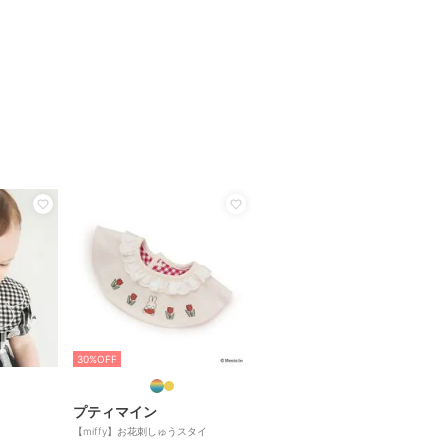
30%OFF
プティマイン
【miffy】お花刺しゅうスタイ