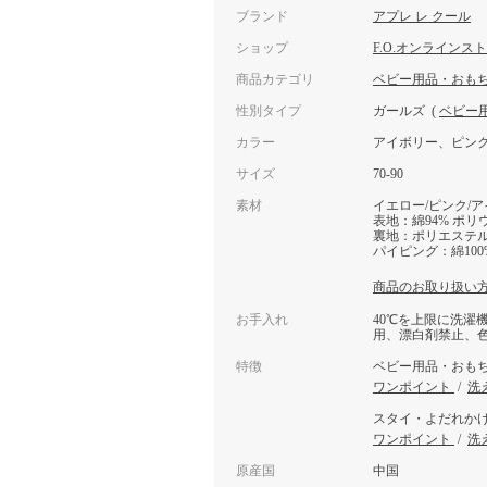
ブランド
アプレ レ クール
ショップ
F.O.オンラインス
商品カテゴリ
ベビー用品・おも
性別タイプ
ガールズ
(
ベビー
カラー
アイボリー、ピン
サイズ
70-90
素材
イエロー/ピンク/
表地：綿94% ポリ
裏地：ポリエステル1
パイピング：綿100
商品のお取り扱い
お手入れ
40℃を上限に洗濯
用、漂白剤禁止、
特徴
ベビー用品・おも
ワンポイント
/
洗
スタイ・よだれか
ワンポイント
/
洗
原産国
中国