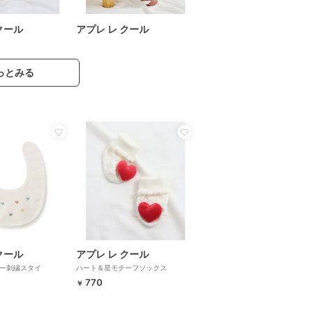
クール
アプレ レ クール
っとみる
クール
アプレ レ クール
ー刺繍スタイ
ハート＆星モチーフソックス
770
￥