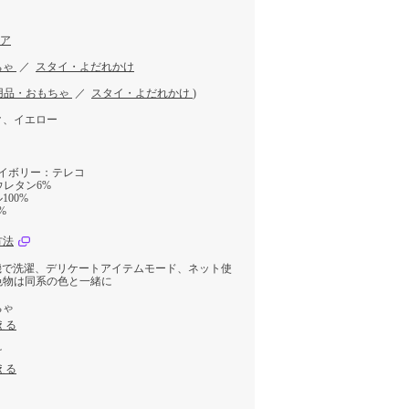
トア
ちゃ
／
スタイ・よだれかけ
用品・おもちゃ
／
スタイ・よだれかけ
)
ク、イエロー
アイボリー：テレコ
ウレタン6%
00%
%
方法
機で洗濯、デリケートアイテムモード、ネット使
色物は同系の色と一緒に
ちゃ
える
け
える