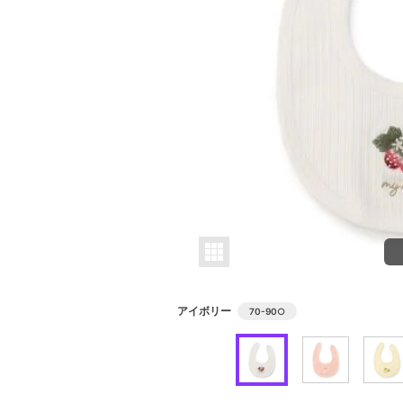
アイボリー
70-90
○