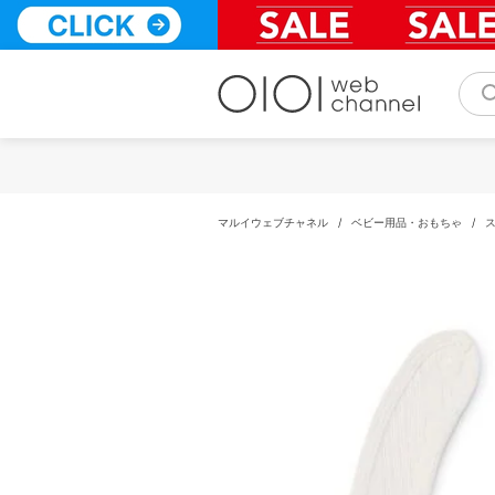
コ
ン
テ
ン
ツ
へ
ス
キ
ッ
プ
マルイウェブチャネル
/
ベビー用品・おもちゃ
/