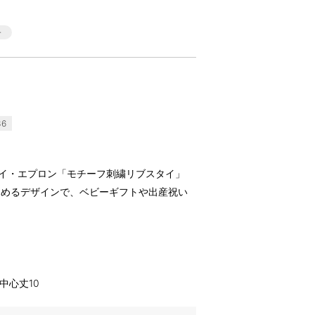
36
ル)のスタイ・エプロン「モチーフ刺繍リブスタイ」
しめるデザインで、ベビーギフトや出産祝い
イ中心丈10