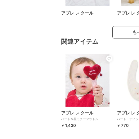
アプレ レ クール
アプレ レ 
も
関連アイテム
アプレ レ クール
アプレ レ 
ハート＆星モチーフラトル
ハート・デイジ
1,430
770
￥
￥