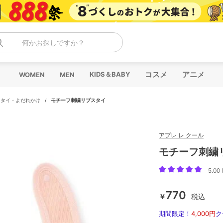
何かお探しですか？
コスメ
アニメ
KIDS＆BABY
WOMEN
MEN
スタイ・よだれかけ
/
モチーフ刺繍リブスタイ
アプレ レ クール
モチーフ刺繍
5.00 
770
￥
税込
期間限定！
4,000円
ク