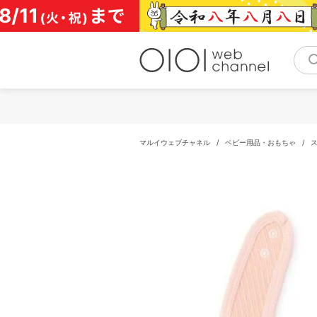
コ
ン
テ
ン
ツ
へ
ス
キ
ッ
プ
マルイウェブチャネル
/
ベビー用品・おもちゃ
/