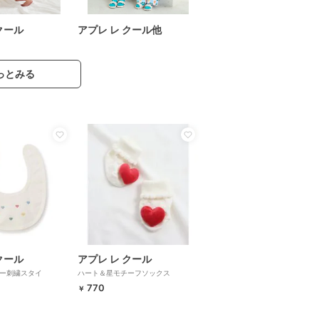
クール
アプレ レ クール他
っとみる
クール
アプレ レ クール
ー刺繍スタイ
ハート＆星モチーフソックス
770
￥