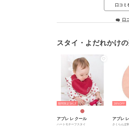
口コミ
口
スタイ・よだれかけの
期間限定SALE
28%OFF
アプレ レ クール
アプレ レ
ハートモチーフスタイ
さくらんぼ