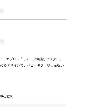
36
ル)のスタイ・エプロン「モチーフ刺繍リブスタイ」
しめるデザインで、ベビーギフトや出産祝い
イ中心丈10