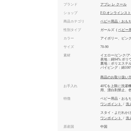
ブランド
アプレ レ クール
ショップ
F.O.オンラインス
商品カテゴリ
ベビー用品・おも
性別タイプ
ガールズ
(
ベビー
カラー
アイボリー、ピン
サイズ
70-90
素材
イエロー/ピンク/
表地：綿94% ポリ
裏地：ポリエステル1
パイピング：綿100
商品のお取り扱い
お手入れ
40℃を上限に洗濯
用、漂白剤禁止、
特徴
ベビー用品・おも
ワンポイント
/
洗
スタイ・よだれか
ワンポイント
/
洗
原産国
中国