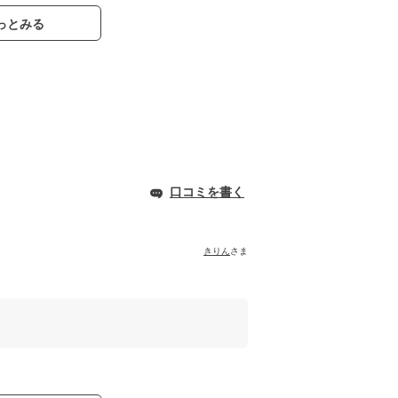
っとみる
口コミを書く
きりん
さま