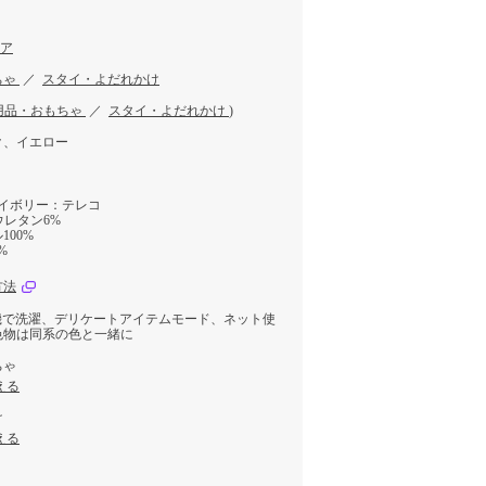
トア
ちゃ
／
スタイ・よだれかけ
用品・おもちゃ
／
スタイ・よだれかけ
)
ク、イエロー
アイボリー：テレコ
ウレタン6%
00%
%
方法
機で洗濯、デリケートアイテムモード、ネット使
色物は同系の色と一緒に
ちゃ
える
け
える