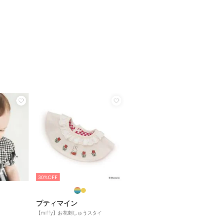
30%OFF
プティマイン
【miffy】お花刺しゅうスタイ