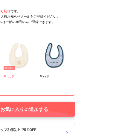
売り切れ
です。
再入荷お知らせメールをご登録ください。
ールは一部の商品のみご登録できます。
28%OFF
550
770
￥
￥
お気に入りに追加する
ップ3点以上で5%OFF