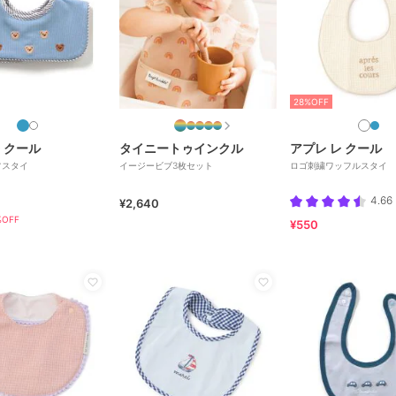
28%OFF
 クール
タイニートゥインクル
アプレ レ クール
フスタイ
イージービブ3枚セット
ロゴ刺繍ワッフルスタイ
4.66
¥2,640
OFF
¥550