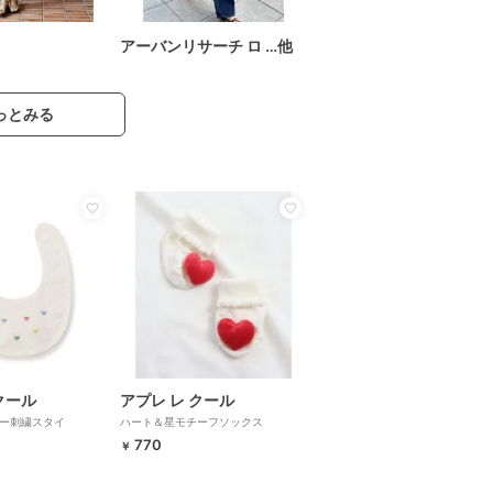
アーバンリサーチ ロ …他
っとみる
クール
アプレ レ クール
ー刺繍スタイ
ハート＆星モチーフソックス
770
￥