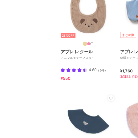
まとめ割
28%OFF
アプレ レ クール
アプレ レ
アニマルモチーフスタイ
刺繍モチー
4.60
（
5件
）
¥1,760
3点以上で5%
¥550