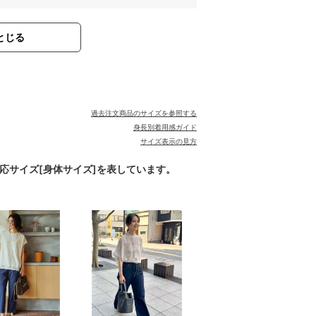
とじる
。
過去注文商品のサイズを参照する
身長別着用感ガイド
サイズ表示の見方
対応サイズ[身体サイズ]を表しています。