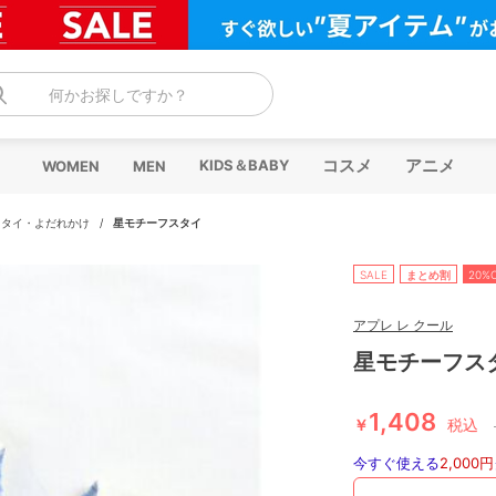
何かお探しですか？
コスメ
アニメ
KIDS＆BABY
WOMEN
MEN
スタイ・よだれかけ
/
星モチーフスタイ
SALE
まとめ割
20%
アプレ レ クール
星モチーフス
1,408
￥
税込
今すぐ使える
2,000円