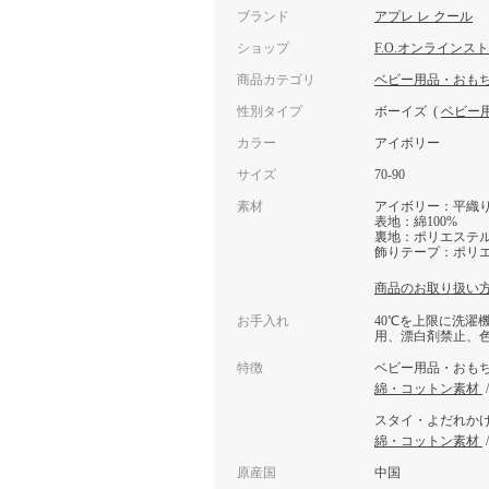
ブランド
アプレ レ クール
ショップ
F.O.オンラインス
商品カテゴリ
ベビー用品・おも
性別タイプ
ボーイズ
(
ベビー
カラー
アイボリー
サイズ
70-90
素材
アイボリー：平織
表地：綿100%
裏地：ポリエステル6
飾りテープ：ポリエ
商品のお取り扱い
お手入れ
40℃を上限に洗濯
用、漂白剤禁止、
特徴
ベビー用品・おも
綿・コットン素材
スタイ・よだれか
綿・コットン素材
原産国
中国