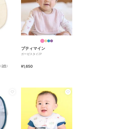
プティマイン
ガーゼスタイ2P
（
3件
）
¥1,650