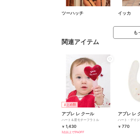
ツーハッチ
イッカ
も
関連アイテム
まとめ割
アプレ レ クール
アプレ レ 
ハート＆星モチーフラトル
ハート・デイジ
1,430
770
￥
￥
3点以上で5%OFF