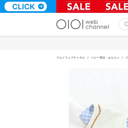
コ
ン
テ
ン
ツ
へ
ス
キ
ッ
プ
マルイウェブチャネル
/
ベビー用品・おもちゃ
/