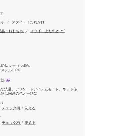
トア
ちゃ
／
スタイ・よだれかけ
用品・おもちゃ
／
スタイ・よだれかけ
)
り
0% レーヨン40%
ステル100%
方法
機で洗濯、デリケートアイテムモード、ネット使
色物は同系の色と一緒に
ちゃ
/
チェック柄
/
洗える
け
/
チェック柄
/
洗える