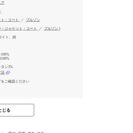
ニア
ン
ット・コート
／
ブルゾン
ー・ジャケット・コート
／
ブルゾン
)
ワイト、紺
00%
00%
タン3%
方法
グをご確認ください
とじる