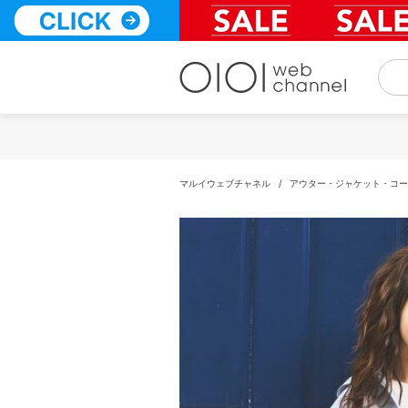
コ
ン
テ
ン
ツ
へ
ス
キ
ッ
プ
マルイウェブチャネル
/
アウター・ジャケット・コー