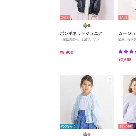
SALE
SALE
ポンポネットジュニア
ムージョ
【家庭洗濯可】合皮ブルゾン
防風・撥水
¥9,900
¥2,695
¥500ｸｰﾎﾟﾝ
30%OFF