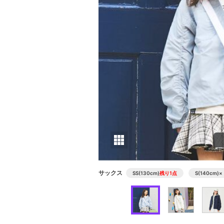
サックス
SS(130cm)
残り1点
S(140cm)
×