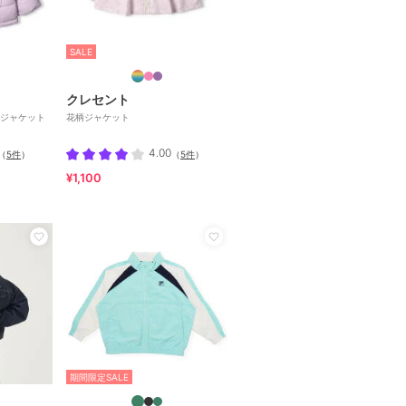
SALE
クレセント
ジャケット
花柄ジャケット
4.00
（
5件
）
（
5件
）
¥1,100
期間限定SALE