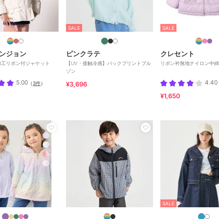
SALE
SALE
ンジョン
ピンクラテ
クレセント
加工リボン付ジャケット
【UV・接触冷感】バックプリントブル
リボン衿無地ナイロン中綿
ゾン
5.00
4.40
（
3件
）
¥3,696
¥1,650
SALE