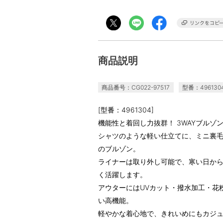
商品説明
商品番号：CG022-97517
型番：496130
[型番：4961304]
機能性と着回し力抜群！ 3WAYブルゾ
シャツのような軽い仕立てに、ミニ裏毛
のブルゾン。
ライナーは取り外し可能で、寒い日か
く活躍します。
アウターにはUVカット・撥水加工・花
い高機能。
軽やかな着心地で、きれいめにもカジ