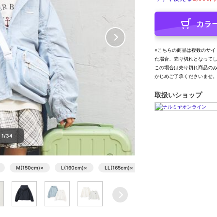
カラ
※こちらの商品は複数のサイ
た場合、売り切れとなって
この場合は売り切れ商品の
かじめご了承くださいませ
取扱いショップ
1/34
M(150cm)
×
L(160cm)
×
LL(165cm)
×