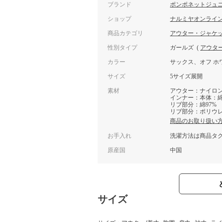
ブランド
ポンポネットジュ
ショップ
ナルミヤオンライ
商品カテゴリ
アウター・ジャケ
性別タイプ
ガールズ
(
アウタ
カラー
サックス、オフ ホ
サイズ
5サイズ展開
素材
アウター：ナイロン1
インナー：本体：綿1
リブ部分：綿97%
リブ部分：ポリウレ
商品のお取り扱い
お手入れ
洗濯方法は商品タ
原産国
中国
サイズ