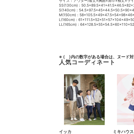
サイズ：アウター/着丈×胸囲×肩巾×袖丈×ライ
SS(130cm)：50.5×89.5×41×41.5×46.5×82×
S(140cm)：54.5×97.5×45×44.5×50.5×90×
M(150cm)：58×105.5×49×47.5×54×98×46×
L(160cm)：61×111.5×52×51×57×104×49×5
LL(165cm)：64×128.5×55×54.5×60×110×52
※ ( )内の数字がある場合は、ヌード
人気コーディネート
イッカ
ミキハウス