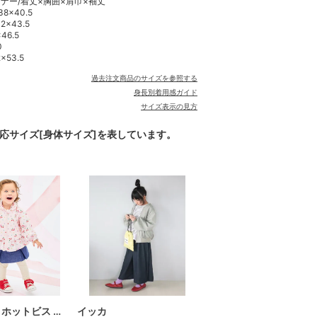
ナー/着丈×胸囲×肩巾×袖丈
38×40.5
42×43.5
46.5
0
×53.5
過去注文商品のサイズを参照する
身長別着用感ガイド
サイズ表示の見方
対応サイズ[身体サイズ]を表しています。
 ホットビス …
イッカ