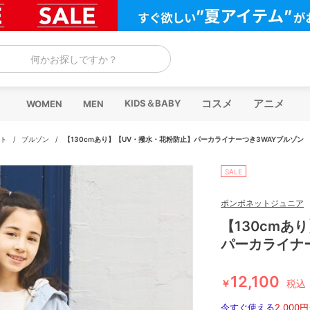
何かお探しですか？
コスメ
アニメ
KIDS＆BABY
WOMEN
MEN
ト
/
ブルゾン
/
【130cmあり】【UV・撥水・花粉防止】パーカライナーつき3WAYブルゾン
SALE
ポンポネットジュニア
【130cmあ
パーカライナ
12,100
￥
税込
今すぐ使える
2,000円