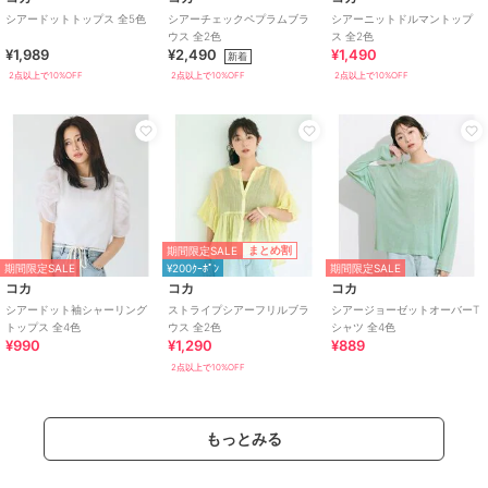
シアードットトップス 全5色
シアーチェックペプラムブラ
シアーニットドルマントップ
ウス 全2色
ス 全2色
¥1,989
¥2,490
¥1,490
新着
2点以上で10%OFF
2点以上で10%OFF
2点以上で10%OFF
期間限定SALE
まとめ割
期間限定SALE
¥200ｸｰﾎﾟﾝ
期間限定SALE
コカ
コカ
コカ
シアードット袖シャーリング
ストライプシアーフリルブラ
シアージョーゼットオーバーT
トップス 全4色
ウス 全2色
シャツ 全4色
¥990
¥1,290
¥889
2点以上で10%OFF
もっとみる