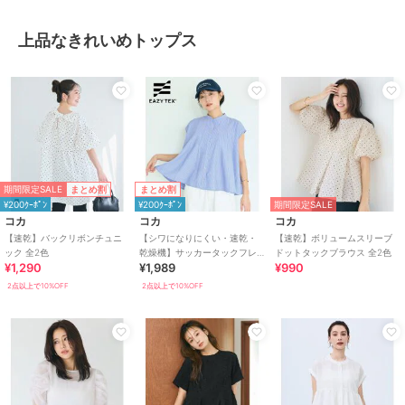
上品なきれいめトップス
期間限定SALE
まとめ割
まとめ割
¥200ｸｰﾎﾟﾝ
¥200ｸｰﾎﾟﾝ
期間限定SALE
コカ
コカ
コカ
【速乾】バックリボンチュニ
【シワになりにくい・速乾・
【速乾】ボリュームスリーブ
ック 全2色
乾燥機】サッカータックフレ
ドットタックブラウス 全2色
¥1,290
¥1,989
¥990
アブラウス 全2色
2点以上で10%OFF
2点以上で10%OFF