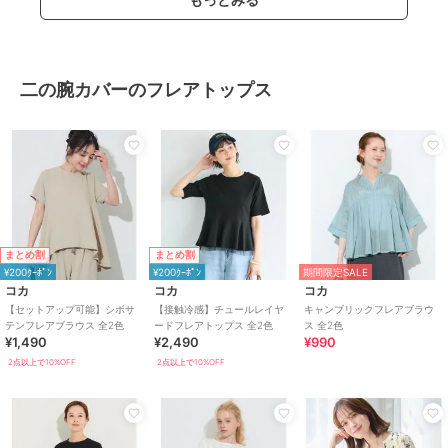
二の腕カバーのフレアトップス
まとめ割
まとめ割
¥200ｸｰﾎﾟﾝ
¥200ｸｰﾎﾟﾝ
期間限定SALE
コカ
コカ
コカ
【セットアップ可能】シボサ
【接触冷感】チュールレイヤ
キャンブリックフレアブラウ
テンフレアブラウス 全2色
ードフレアトップス 全2色
ス 全2色
¥1,490
¥2,490
¥990
2点以上で10%OFF
2点以上で10%OFF