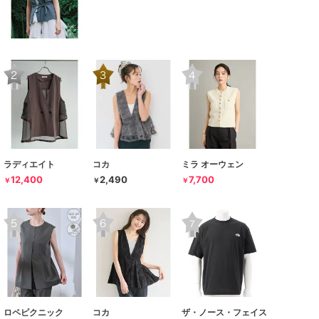
ラディエイト
コカ
ミラ オーウェン
12,400
2,490
7,700
￥
￥
￥
ロペピクニック
コカ
ザ・ノース・フェイス