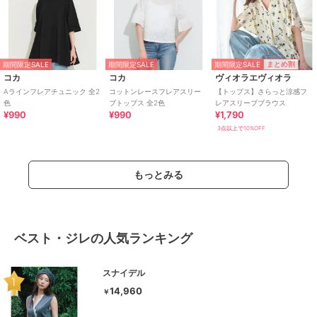
期間限定SALE
まとめ割
期間限定SALE
期間限定SALE
コカ
コカ
ヴィオラエヴィオラ
Aラインフレアチュニック 全2
コットンレースフレアスリー
【トップス】さらっと涼感フ
色
ブトップス 全2色
レアスリーブブラウス
¥990
¥990
¥1,790
3点以上で10%OFF
もっとみる
ベスト・ジレの人気ランキング
スナイデル
14,960
￥