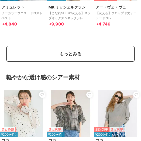
アミュレット
MK ミッシェルクラン
アー・ヴェ・ヴェ
ノーカラーウエストドロスト
【こなれSETUP/洗える】スラ
【洗える】クロップド丈テー
ベスト
ブオックス Vネックジレ
ラードジレ
4,840
9,900
4,746
¥
¥
¥
もっとみる
軽やかな透け感のシアー素材
25%OFF
まとめ割
まとめ割
まとめ割
¥200ｸｰﾎﾟﾝ
¥200ｸｰﾎﾟﾝ
¥200ｸｰﾎﾟﾝ
コカ
コカ
コカ