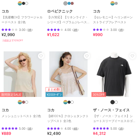
ー・結婚式・二次会
/
セレモニ
コカ
ロペピクニック
コカ
ー・入学式・卒業式
/
レギュラー
【洗濯機OK】フラワージャカ
【UV対応】【リネンライク・
【セレモニー】ヘリンボーン
丈(トップス)
/
チュニック丈（ト
ードベスト 全2色
シリーズ】ペプラムジレベス
ストライプフレアベスト
ップス）
ト/通勤・セットアップ対応
3.00
4.00
3.00
（
1件
）
（
3件
）
（
1件
）
¥2,990
¥1,622
¥990
ベスト・ジレ
2点以上で10%OFF
ポリエステル素材
/
無地
/
ノー
スリーブ
/
大きいサイズあり
/
洗える
/
ストレッチ
/
ライフス
タイル
/
アウトドア
/
パーティ
ー・結婚式・二次会
/
セレモニ
ー・入学式・卒業式
/
レギュラー
丈(トップス)
/
チュニック丈（ト
ップス）
まとめ割
期間限定SALE
¥200ｸｰﾎﾟﾝ
30%OFF
コカ
コカ
ザ・ノース・フェイス
メッシュニットベスト 全2色
【綿100％】クロシェタンクト
【ザ・ノース・フェイス】シ
ップベスト 全2色
ョートスリーブイーエスロゴ
ワイドティー
5.00
4.00
5.00
（
1件
）
（
4件
）
（
1件
）
¥889
¥2,490
¥4,312