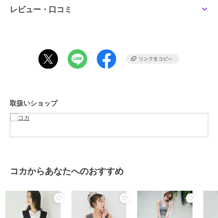
す。
レビュー・口コミ
生地感：伸縮性のあるポリエステル生地
伸縮性：あり
透け感：なし
裏地：なし
ポケット：なし
注意点：素材の特性上、色落ちしやすいのでご注意下さい。
お洗濯方法によっては縮みや色あせの可能性あり。乾燥機等のご使用
はお控え下さい。
取扱いショップ
※商品単体でのお写真が実物に最も近いお色味となっております。
※モデル着用写真は撮影環境や、お客様のモニター環境により、多少
実際のカラーと異なって見えます。
※当商品は機械による生産の過程上、『生地を織る際の糸の継ぎ目』
や多少の『ほつれ』、繊維の『混紡』、形やサイズに多少の『誤差』
が生じる場合がございます。
※お客様に喜んでいただけますよう、最良のお値段でご提供できるよ
コカからあなたへのおすすめ
う努めております。今後もより良いデザインと商品をご提供させて頂
くためにも素材や縫製につきましては、何卒ご理解いただきますよう
お願い申し上げます。
モデル：160cm/165cm