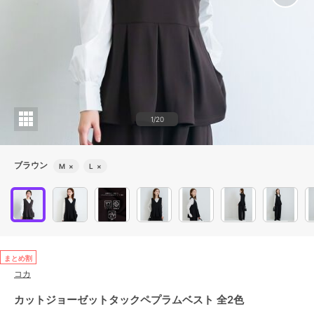
1/20
ブラウン
M
×
L
×
まとめ割
コカ
カットジョーゼットタックペプラムベスト 全2色