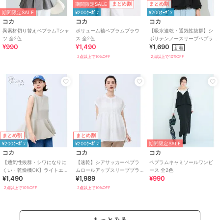
期間限定SALE
まとめ割
まとめ割
期間限定SALE
¥200ｸｰﾎﾟﾝ
¥200ｸｰﾎﾟﾝ
コカ
コカ
コカ
異素材切り替えペプラムTシャ
ボリューム袖ペプラムブラウ
【吸水速乾・通気性抜群】シ
ツ 全2色
ス 全2色
ボサテンノースリーブペプラ
¥990
¥1,490
¥1,690
ムトップス 全2色
新着
2点以上で10%OFF
2点以上で10%OFF
まとめ割
まとめ割
¥200ｸｰﾎﾟﾝ
¥200ｸｰﾎﾟﾝ
期間限定SALE
コカ
コカ
コカ
【通気性抜群・シワになりに
【速乾】シアサッカーペプラ
ペプラムキャミソールワンピ
くい・乾燥機OK】ライトエン
ムロールアップスリーブブラ
ース 全2色
¥1,490
¥1,989
¥990
ボスノースリーブペプラムT 全
ウス 全2色
2色
2点以上で10%OFF
2点以上で10%OFF
もっとみる