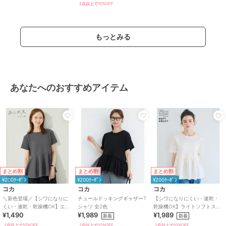
2点以上で10%OFF
もっとみる
あなたへのおすすめアイテム
まとめ割
まとめ割
まとめ割
¥200ｸｰﾎﾟﾝ
¥200ｸｰﾎﾟﾝ
¥200ｸｰﾎﾟﾝ
コカ
コカ
コカ
＼新色登場／【シワになりに
チュールドッキングギャザーT
【シワになりにくい・速乾・
くい・速乾・乾燥機OK】エン
シャツ 全2色
乾燥機OK】ライトソフトスウ
¥1,490
¥1,989
¥1,989
ボス切り替えフレアトップス
ェットウエストギャザー切替
新着
新着
全5色
トップス 全2色
2点以上で10%OFF
2点以上で10%OFF
2点以上で10%OFF