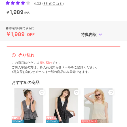
4.33
(
3件の口コミ
)
1,989
￥
税込
各種特典利用でさらに
￥1,989
OFF
特典内訳
売り切れ
この商品はただいま
売り切れ
です。
ご購入希望の方は、再入荷お知らせメールをご登録ください。
※再入荷お知らせメールは一部の商品のみ登録できます。
おすすめの商品
まとめ割
まとめ割
期間限定SALE
¥200ｸｰﾎﾟﾝ
¥200ｸｰﾎﾟﾝ