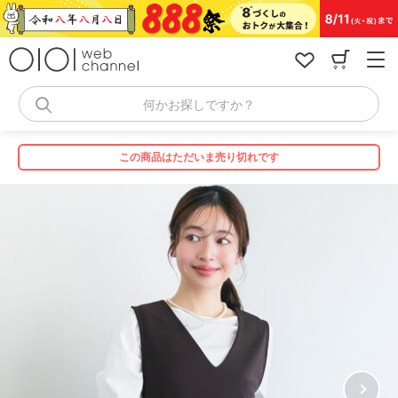
コ
ン
テ
ン
ツ
へ
何かお探しですか？
ス
キ
ッ
この商品はただいま売り切れです
プ