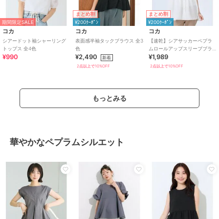
まとめ割
まとめ割
期間限定SALE
¥200ｸｰﾎﾟﾝ
¥200ｸｰﾎﾟﾝ
コカ
コカ
コカ
シアードット袖シャーリング
表面感半袖タックブラウス 全3
【速乾】シアサッカーペプラ
トップス 全4色
色
ムロールアップスリーブブラ
¥990
¥2,490
¥1,989
ウス 全2色
新着
2点以上で10%OFF
2点以上で10%OFF
もっとみる
華やかなペプラムシルエット