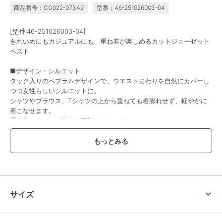
商品番号：CG022-97349
型番：46-251026003-04
期間限定SALE
まとめ割
まとめ割
¥200ｸｰﾎﾟﾝ
¥200ｸｰﾎﾟﾝ
コカ
コカ
[型番:46-251026003-04]
【セレモニー】タックペ
ラメふんわりシャギーV
きれいめにもカジュアルにも、重ね着が楽しめるカットジョーゼット
プラムベスト 全2色
ネックニットベスト 全2
ベスト
色
1,290
2,490
¥
¥
2点以上で10%OFF
2点以上で10%OFF
■デザイン・シルエット
タック入りのペプラムデザインで、ウエストまわりを自然にカバーし
つつ女性らしいシルエットに。
シャツやブラウス、Tシャツの上から重ねても着膨れせず、軽やかに
着こなせます。
重ね着でコーデが決まる万能ベストです。
■素材
・柔らかくストレッチ性のあるカットジョーゼット素材
・しわになりにくくイージーケアで毎日のお手入れも簡単
・薄手で軽やか、季節の変わり目にもぴったり
■コーディネート
サイズ
ブラウスやシャツに重ねてきれいめレイヤードに。
Tシャツやカットソーと合わせてカジュアルな着こなしも◎
ボトムスを選ばず、通勤や休日のお出かけまで幅広く活躍する一枚で