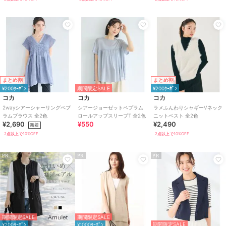
まとめ割
まとめ割
¥200ｸｰﾎﾟﾝ
期間限定SALE
¥200ｸｰﾎﾟﾝ
コカ
コカ
コカ
2wayシアーシャーリングペプ
シアージョーゼットペプラム
ラメふんわりシャギーVネック
ラムブラウス 全2色
ロールアップスリーブT 全2色
ニットベスト 全2色
¥2,690
¥550
¥2,490
新着
2点以上で10%OFF
2点以上で10%OFF
PR
PR
PR
期間限定SALE
期間限定SALE
期間限定SALE
¥200ｸｰﾎﾟﾝ
¥1000ｸｰﾎﾟﾝ