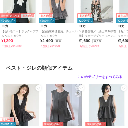
期間限定SALE
まとめ割
まとめ割
まとめ割
まとめ
ブランド
コカ
¥200ｸｰﾎﾟﾝ
¥200ｸｰﾎﾟﾝ
¥200ｸｰﾎﾟﾝ
¥200ｸｰ
ショップ
コカ
コカ
コカ
コカ
コカ
【セレモニー】タックペプラ
【西山茉希様着用】チュール
＼新色登場／【西山茉希様着
【セル
商品カテゴリ
トップス
／
ベスト・ジレ
ムベスト 全2色
ベスト 全2色
用】ウェーブプリーツパンツ
ウェー
¥1,290
¥2,490
¥1,690
¥1,69
全12色 / セルフカット可能
新着
再入荷
性別タイプ
レディース
2点以上で10%OFF
2点以上で10%OFF
2点以上で10%OFF
2点以上で
トップス
／
ベスト・ジレ
カラー
ブラウン、ブラック
サイズ
M,L
ベスト・ジレの類似アイテム
素材
ポリエステル90％ポリウレタン1
このカテゴリーをすべてみる
0％
商品のお取り扱い方法
お手入れ
洗濯機
特徴
トップス
ポリエステル素材
/
無地
/
ノー
スリーブ
/
大きいサイズあり
/
まとめ割
洗える
/
ストレッチ
/
ライフス
¥200ｸｰﾎﾟﾝ
期間限定SALE
期間限定SALE
タイル
/
アウトドア
/
パーティ