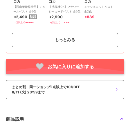
コカ
コカ
コカ
【西山茉希様着用】チュ
【洗濯機OK】フラワー
メッシュニットベスト
ールベスト 全2色
ジャカードベスト 全2色
全2色
2,490
2,990
889
新着
¥
¥
¥
2点以上で10%OFF
2点以上で10%OFF
もっとみる
まとめ割
まとめ割
お気に入りに追加する
期間限定SALE
¥200ｸｰﾎﾟﾝ
¥200ｸｰﾎﾟﾝ
コカ
コカ
コカ
【接触冷感・ひんやり】
【綿100％】クロシェタ
【セレモニー】ヘリンボ
リブボタンベスト 全2色
ンクトップベスト 全2色
ーンストライプフレアベ
まとめ割 同一ショップ2点以上で10%OFF
スト
1,490
2,490
990
新着
¥
¥
¥
8/11 (火) 23:59まで
2点以上で10%OFF
2点以上で10%OFF
商品説明