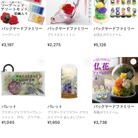
バックヤードファミリー
バックヤードファミリー
バックヤードファミリー
ソープヘッド
プリメヌエットミニ
お供えガラスドーム
¥3,197
¥2,275
¥5,126
パレット
パレット
バックヤードファミリー
プリザーブドフラワーアレン
プリザーブドフラワー グラス
和風ガラスドーム
ジメント PFEL クリアポー
入りブーケ あじさいブルー
¥1,045
¥1,650
¥3,738
チ アイスランドモスモスグ
リーン