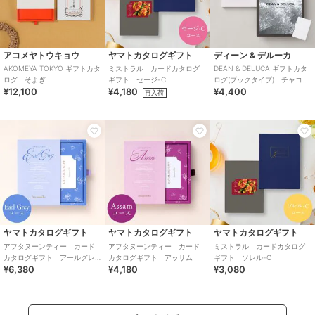
アコメヤトウキョウ
ヤマトカタログギフト
ディーン & デルーカ
AKOMEYA TOKYO ギフトカタ
ミストラル カードカタログ
DEAN & DELUCA ギフトカタ
ログ そよぎ
ギフト セージ-C
ログ(ブックタイプ) チャコー
¥12,100
¥4,180
¥4,400
ル-BC
再入荷
ヤマトカタログギフト
ヤマトカタログギフト
ヤマトカタログギフト
アフタヌーンティー カード
アフタヌーンティー カード
ミストラル カードカタログ
カタログギフト アールグレ
カタログギフト アッサム
ギフト ソレル-C
¥6,380
¥4,180
¥3,080
イ