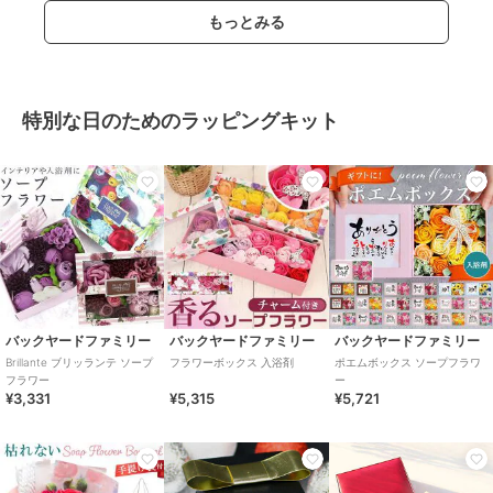
もっとみる
特別な日のためのラッピングキット
バックヤードファミリー
バックヤードファミリー
バックヤードファミリー
Brillante ブリッランテ ソープ
フラワーボックス 入浴剤
ポエムボックス ソープフラワ
フラワー
ー
¥3,331
¥5,315
¥5,721