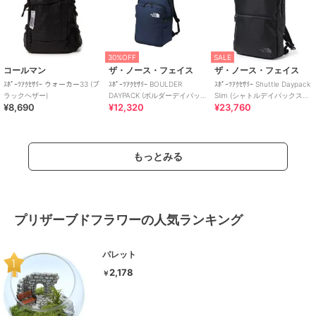
30%OFF
SALE
コールマン
ザ・ノース・フェイス
ザ・ノース・フェイス
ｽﾎﾟｰﾂｱｸｾｻﾘｰ ウォーカー33 (ブ
ｽﾎﾟｰﾂｱｸｾｻﾘｰ BOULDER
ｽﾎﾟｰﾂｱｸｾｻﾘｰ Shuttle Daypack
ラックヘザー)
DAYPACK (ボルダーデイパッ
Slim (シャトルデイパックスリ
¥8,690
¥12,320
¥23,760
ク)
ム)
もっとみる
プリザーブドフラワーの人気ランキング
パレット
2,178
￥