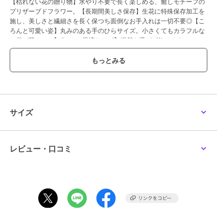
【枯れない花の贈り物】水やり不要で長く楽しめる、癒しモチーフの
プリザーブドフラワー。【長期間美しさ保存】生花に特殊保存加工を
施し、美しさと繊細さを長く保つち面倒なお手入れは一切不要◎【こ
ろんと可愛い姿】丸みのある手のひらサイズ。小さくてもカラフルな
お花が華やか♪【ギフトに最適サイズ】場所を選ばず飾りやすいコン
パクトさで、ケースのまま飾ってもOK。
【素材】
プリザーブドフラワー・陶器
【生産国】 日本
【サイズ】
【本体】
[縦]約6.5cm／[横]約6cm／[奥行]約5.5cm
サイズ
【ケースサイズ】
[縦]約12.5cm／[横]約7cm／[奥行]約7cm
※サイズはメーカー公表サイズです。実際の商品とは多少の誤差が生
じる場合がございます。あらかじめご了承ください。
レビュー・口コミ
【重量】
約135g（※パッケージ込みの商品の重量です。）
【注意点】
お取り扱いの際は、商品やパッケージなどに記載されている品質表
示、アテンションタグ、ご使用上の注意事項などを必ずご確認下さ
い。本来の目的以外にはご使用にならないで下さい。カメラやモニタ
ーの性質により、画像と実物の色の違いがある場合がございますので