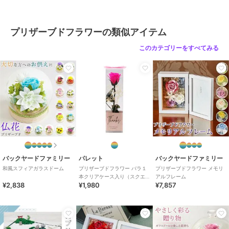
プリザーブドフラワーの類似アイテム
このカテゴリーをすべてみる
バックヤードファミリー
パレット
バックヤードファミリー
和風スフィアガラスドーム
プリザーブドフラワー バラ１
プリザーブドフラワー メモリ
本クリアケース入り（スクエ
アルフレーム
¥2,838
¥1,980
¥7,857
ア）ブライトピンク