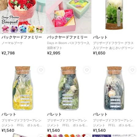
バックヤードファミリー
バックヤードファミリー
パレット
ノーマルブーケ
Days in Bloom バスフラワー入
プリザーブドフラワー グラス
浴剤ギフト
入りブーケ あじさいグリーン
¥2,798
¥2,995
¥1,650
パレット
パレット
パレット
プリザーブドフラワーアレン
プリザーブドフラワーアレン
プリザーブドフラワーアレン
ジメント PFEL ボトルモ
ジメント PFEL ボトルモ
ジメント PFEL ボトルモ
¥1,540
¥1,540
¥1,540
ス アイスランドモス マスタ
ス アイスランドモス モスグ
ス アイスランドモス ネイビ
ード
リーン
ーグリーン