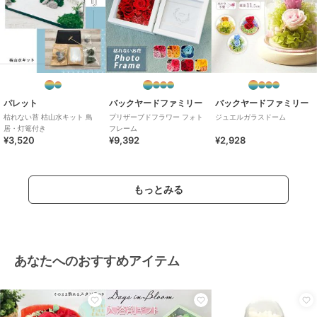
パレット
バックヤードファミリー
バックヤードファミリー
枯れない苔 枯山水キット 鳥
プリザーブドフラワー フォト
ジュエルガラスドーム
居・灯篭付き
フレーム
¥3,520
¥9,392
¥2,928
もっとみる
あなたへのおすすめアイテム