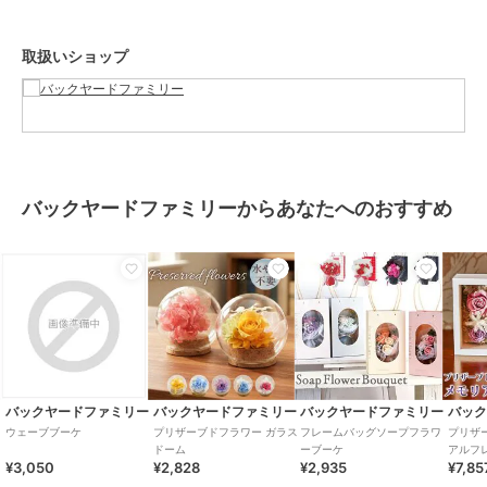
ご理解願います。
【ご利用シーン】
取扱いショップ
プレゼント 贈り物 ギフト お返し 引っ越し祝い 新生活 お祝い 内祝い
プリザーブドフラワー シマエナガ 通販 ブリザーブドフラワー フラワ
ーギフト 花 鳥 ブリザードフラワー シマエナガグッズ おしゃれ かわ
いい プレゼント 贈り物 結婚祝い 誕生日 結婚記念日 お祝い 還暦祝い
退職祝い 結婚式 雪の妖精 還暦 米寿 古希 女性
バックヤードファミリーからあなたへのおすすめ
ブランド
バックヤードファミリー
ショップ
バックヤードファミリー
商品カテゴリ
ギフト用品
／
プリザーブドフラ
ワー
カラー
ナチュラル、ピンク、イエロー、
ブルー、レッド
バックヤードファミリー
バックヤードファミリー
バックヤードファミリー
バッ
サイズ
プリザーブドフラワー
ウェーブブーケ
プリザーブドフラワー ガラス
フレームバッグソープフラワ
プリザ
ドーム
ーブーケ
アルフ
¥3,050
¥2,828
¥2,935
¥7,85