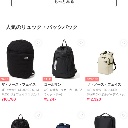
もっとみる
人気のリュック・バックパック
SALE
SALE
30%OFF
ザ・ノース・フェイス
コールマン
ザ・ノース・フェイス
ｽﾎﾟｰﾂｱｸｾｻﾘｰ GEOFACE SLIM
ｽﾎﾟｰﾂｱｸｾｻﾘｰ ウォーカー15 (ブ
ｽﾎﾟｰﾂｱｸｾｻﾘｰ BOULDER
PACK (ジオフェイススリムパ
ラックヘザー)
DAYPACK (ボルダーデイパッ
¥10,780
¥5,247
¥12,320
ック)
ク)