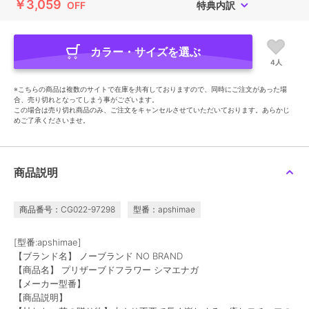
￥3,059
OFF
特典内訳
カラー・サイズを選ぶ
4人
※こちらの商品は複数のサイトで在庫を共有しておりますので、同時にご注文があった場
合、売り切れとなってしまう事がございます。
この場合は売り切れ商品のみ、ご注文をキャンセルさせていただいております。あらかじ
めご了承くださいませ。
商品説明
商品番号：CG022-97298
型番：apshimae
[型番:apshimae]
【ブランド名】 ノーブランド NO BRAND
【商品名】 プリザーブドフラワー シマエナガ
【メーカー型番】
【商品説明】