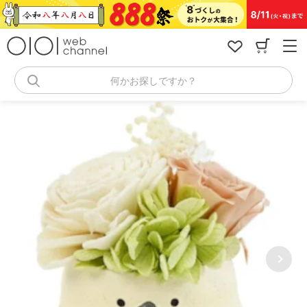
コ
ン
テ
ン
ツ
へ
何かお探しですか？
ス
キ
ッ
プ